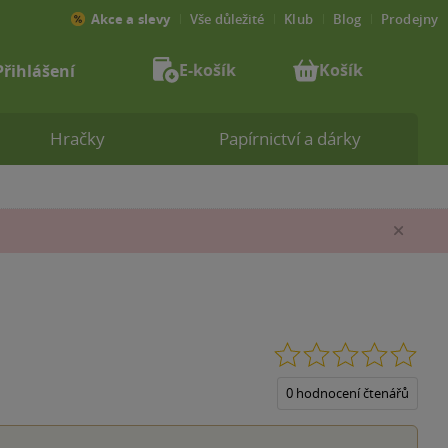
Akce a slevy
Vše důležité
Klub
Blog
Prodejny
E-košík
Košík
Přihlášení
Hračky
Papírnictví a dárky
Zav
0.0
z
5
0 hodnocení čtenářů
hvěz