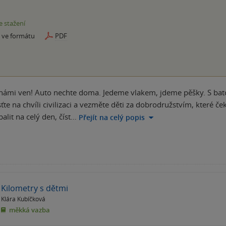
e stažení
e ve formátu
PDF
 námi ven! Auto nechte doma. Jedeme vlakem, jdeme pěšky. S bato
sťte na chvíli civilizaci a vezměte děti za dobrodružstvím, které 
alit na celý den, číst…
Přejít na celý popis
Kilometry s dětmi
Klára Kubíčková
měkká vazba