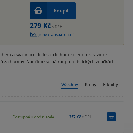
Koupit
279 Kč
s DPH
Jsme transparentní
hem a svačinou, do lesa, do hor i kolem řek, v zimě
čeká za humny. Na­učíme se pátrat po turistických značkách,
Všechny
Knihy
E-knihy
Do košík
Dostupné u dodavatele
357 Kč
s DPH