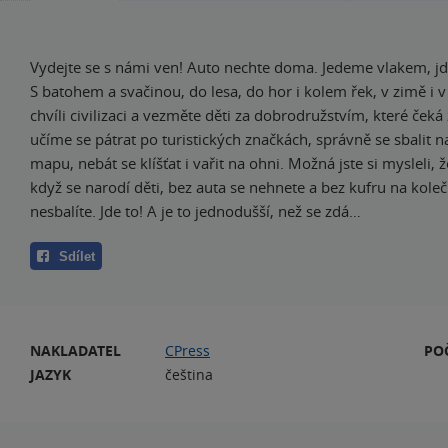
Vydejte se s námi ven! Auto nechte doma. Jedeme vlakem, j
S batohem a svačinou, do lesa, do hor i kolem řek, v zimě i v
chvíli civilizaci a vezměte děti za dobrodružstvím, které ček
učíme se pátrat po turistických značkách, správně se sbalit na
mapu, nebát se klíšťat i vařit na ohni. Možná jste si mysleli, ž
když se narodí děti, bez auta se nehnete a bez kufru na kole
nesbalíte. Jde to! A je to jednodušší, než se zdá…
Sdílet
NAKLADATEL
CPress
PO
JAZYK
čeština