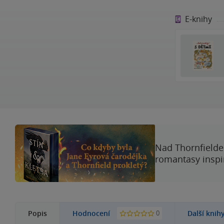
E-knihy
Nad Thornfieldem
romantasy inspi
0
Popis
Hodnocení
Další knih