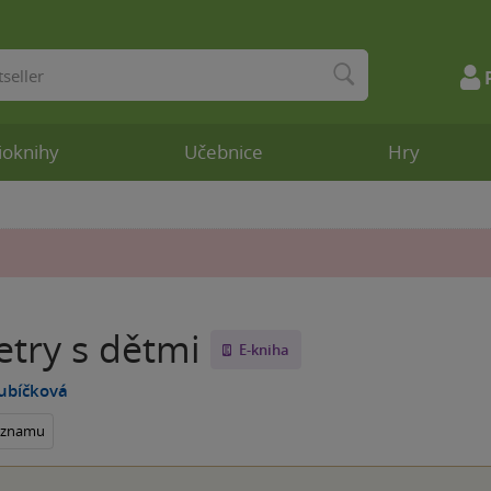
ioknihy
Učebnice
Hry
etry s dětmi
E-kniha
ubíčková
seznamu