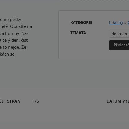
deme pěšky.
KATEGORIE
E-knihy
»
 létě. Opusťte na
TÉMATA
á za humny. Na­
dobrodruž
 celý den, číst
Přidat 
e to nejde. Že
čkách se
ČET STRAN
176
DATUM VY