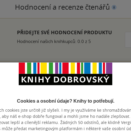
Hodnocení a recenze čtenářů
PŘIDEJTE SVÉ HODNOCENÍ PRODUKTU
Hodnocení našich knihkupců: 0.0 z 5
Přidat hodnocení
Cookies a osobní údaje? Knihy to potřebují.
h cookies jste určitě již slyšeli. I my je využíváme ke shromažďován
, aby náš e-shop dobře fungoval a mohli jsme ho nadále zlepšovat
vat lepší a cílenější reklamu. Žádných 50 odstínů, ale klidně Vergil
s může předat marketingovým platformám i některé vaše osobní úda