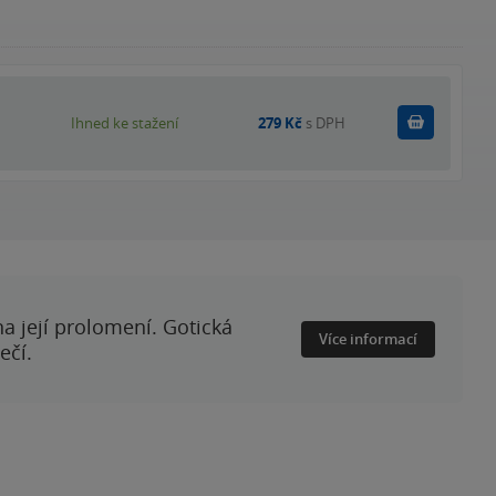
Koupit
Ihned ke stažení
279 Kč
s DPH
a její prolomení. Gotická
Více informací
ečí.