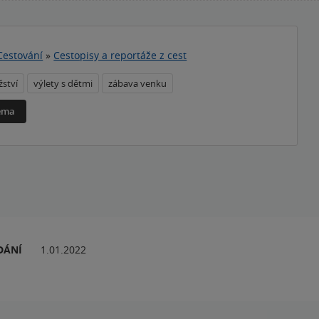
Cestování
»
Cestopisy a reportáže z cest
ství
výlety s dětmi
zábava venku
téma
DÁNÍ
1.01.2022