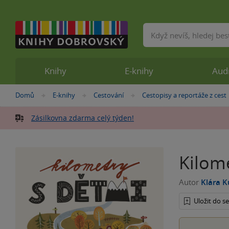
Vyhledávání
Knihy
E-knihy
Aud
Nacházíte
Domů
E-knihy
Cestování
Cestopisy a reportáže z cest
»
»
»
se
zde:
Zásilkovna zdarma celý týden!
Kilom
Autor
Klára K
Uložit do 