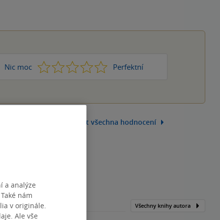
1
2
3
4
5
Nic moc
Perfektní
Zobrazit všechna hodnocení
í a analýze
. Také nám
ia v originále.
Všechny knihy autora
je. Ale vše