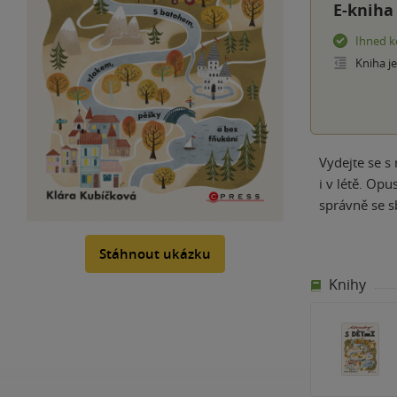
E-kniha
Ihned k
Kniha j
Vydejte se s
i v létě. Opu
správně se sb
Stáhnout ukázku
Knihy