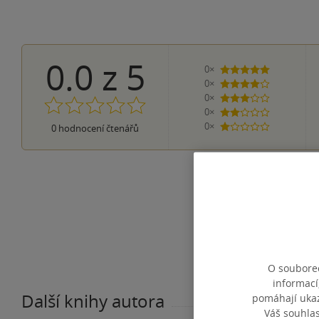
0.0
z
5
0×
5 hvězdiček
0×
4 hvězdičky
0×
3 hvězdičky
0×
2 hvězdičky
0×
0
hodnocení čtenářů
1 hvezdička
O souborec
informací
Další knihy autora
pomáhají ukazo
Váš souhla