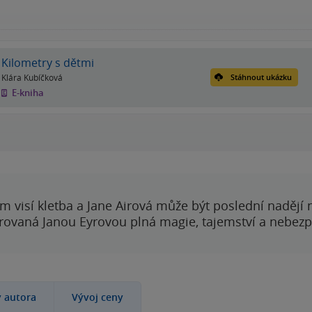
Kilometry s dětmi
Klára Kubíčková
Stáhnout ukázku
E-kniha
 visí kletba a Jane Airová může být poslední nadějí n
rovaná Janou Eyrovou plná magie, tajemství a nebezp
y autora
Vývoj ceny