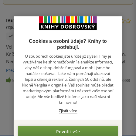
IVETA VAŠUTOVÁ
registrovaný uživatel
Zakoupil produkt
Cookies a osobní údaje? Knihy to
Velice čtivě napsaný příběh, chvílemi byla místa napětí.
potřebují.
Knížka je čtivá a velice milá, je určena mladším čtenářům.
O souborech cookies jste určitě již slyšeli. I my je
Nenadchne ani nezklame :) mile se četlo konec knížky byl
využíváme ke shromažďování a analýze informací,
aby náš e-shop dobře fungoval a mohli jsme ho
však předvídatelný.
Přečíst
více
nadále zlepšovat. Také nám pomáhají ukazovat
lepší a cílenější reklamu. Žádných 50 odstínů, ale
5
Kniha, Fragment, 2019, 9788025343388
klidně Vergilia v originále. Váš souhlas může předat
marketingovým platformám i některé vaše osobní
údaje. Ale vše bedlivě hlídáme. Jako naši vlastní
Zobrazit všechna hodnocení
knihovnu!
Zjistit více
Přidat hodnocení
Povolit vše