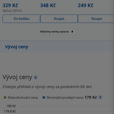
hvězdiček
hvězdiček
hvězdiček
329 Kč
348 Kč
249 Kč
Běžně
399 Kč
Do košíku
Koupit
Koupit
Všechny knihy autora
Vývoj ceny
Vývoj ceny
Získejte přehled o vývoji ceny za posledních 60 dní.
179 Kč
Maloobchodní cena
Minimální prodejní cena: