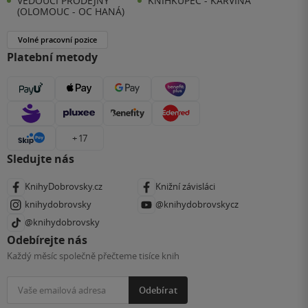
VEDOUCÍ PRODEJNY
KNIHKUPEC - KARVINÁ
(OLOMOUC - OC HANÁ)
Volné pracovní pozice
Platební metody
+ 17
Sledujte nás
KnihyDobrovsky.cz
Knižní závisláci
knihydobrovsky
@knihydobrovskycz
@knihydobrovsky
Odebírejte nás
Každý měsíc společně přečteme tisíce knih
Odebírat