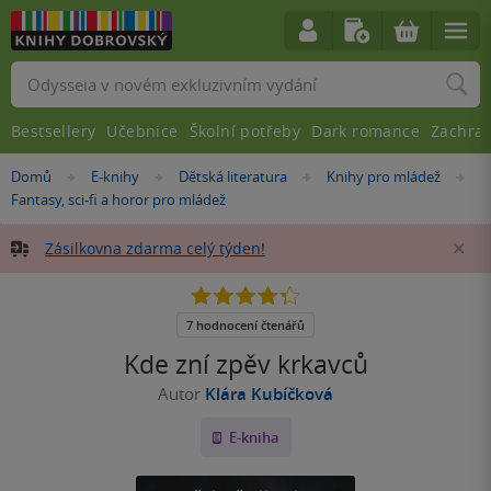
Vyhledávání
Bestsellery
Učebnice
Školní potřeby
Dark romance
Zachra
Nacházíte
Domů
E-knihy
Dětská literatura
Knihy pro mládež
»
»
»
»
se
Fantasy, sci-fi a horor pro mládež
zde:
Zásilkovna zdarma celý týden!
Za
4.3
z
5
7 hodnocení čtenářů
hvězdiček
Kde zní zpěv krkavců
Autor
Klára Kubíčková
E-kniha