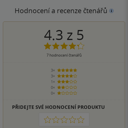
Hodnocení a recenze čtenářů
4.3
z
5
7
hodnocení čtenářů
3×
5 hvězdiček
3×
4 hvězdičky
1×
3 hvězdičky
0×
2 hvězdičky
0×
1 hvezdička
PŘIDEJTE SVÉ HODNOCENÍ PRODUKTU
1
2
3
4
5