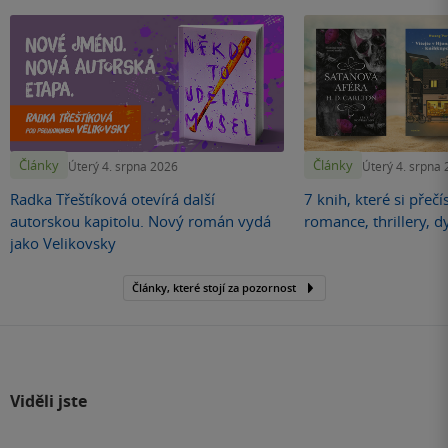
Články
Články
Úterý 4. srpna 2026
Úterý 4. srpna
Radka Třeštíková otevírá další
7 knih, které si přečí
autorskou kapitolu. Nový román vydá
romance, thrillery, d
jako Velikovsky
Články, které stojí za pozornost
Viděli jste