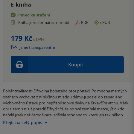
E-kniha
Ihned ke stažení
Kniha je ve formátech
mobi
PDF
ePUB
179 Kč
s DPH
Jsme transparentní
Koupit
Pohár trpělivosti Elfrydina bohatého otce přetekl. Po mnoha marných
snahách vychovat z ní slušnou mladou dámu ji poslal do zapadlého
výchovného ústavu pro nepřizpůsobivé dívky na Krkavčím vrchu. Však
oni si tam s ní už poradí! Elfryd cítí, že po své zemřelé matce, jíž nikdo
neřekl jinak než čarodějnice, zdědila schopnosti, které jen tak někdo…
Přejít na celý popis