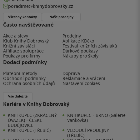
poradime@knihydobrovsky.cz
Všechny kontakty
Naše prodejny
Často navštěvované
Akce a slevy
Prodejny
Klub Knihy Dobrovský
Aplikace KDčko
Knižní závisláci
Festival knižních závisláků
Affiliate spolupráce
Dárkové poukazy
Poukazy pro firmy
Nákupy pro školy
Dodací podmínky
Platební metody
Doprava
Obchodní podmínky
Reklamace a vrácení
Ochrana osobních údajů
Nastavení cookies
Vše důležité
Kariéra v Knihy Dobrovský
KNIHKUPEC (ZKRÁCENÝ
KNIHKUPEC - BRNO (Galerie
ÚVAZEK) - ČESKÉ
Vaňkovka)
BUDĚJOVICE
KNIHKUPEC (TŘEBÍČ)
VEDOUCÍ PRODEJNY
(TŘEBÍČ)