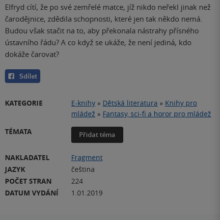
Elfryd cítí, že po své zemřelé matce, jíž nikdo neřekl jinak než
čarodějnice, zdědila schopnosti, které jen tak někdo nemá.
Budou však stačit na to, aby překonala nástrahy přísného
ústavního řádu? A co když se ukáže, že není jediná, kdo
dokáže čarovat?
Sdílet
KATEGORIE
E-knihy
»
Dětská literatura
»
Knihy pro
mládež
»
Fantasy, sci-fi a horor pro mládež
TÉMATA
Přidat téma
NAKLADATEL
Fragment
JAZYK
čeština
POČET STRAN
224
DATUM VYDÁNÍ
1.01.2019