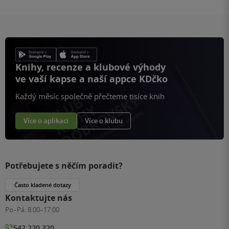
Knihy, recenze a klubové výhody
ve vaší kapse a naší appce KDčko
Každý měsíc společně přečteme tisíce knih
Více o aplikaci
Více o klubu
Potřebujete s něčím poradit?
Často kladené dotazy
Kontaktujte nás
Po–Pá:
8:00–17:00
542 220 320