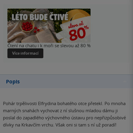
Čtení na chatu i k moři se slevou až 80 %
Více informací
Popis
Pohár trpělivosti Elfrydina bohatého otce přetekl. Po mnoha
marných snahách vychovat z ní slušnou mladou dámu ji
poslal do zapadlého výchovného ústavu pro nepřizpůsobivé
dívky na Krkavčím vrchu. Však oni si tam s ní už poradí!