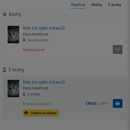
Všechny
Knihy
E-knihy
Knihy
Kde zní zpěv krkavců
Klára Kubíčková
pevná vazba
Ned
Nedostupné
E-knihy
Kde zní zpěv krkavců
Klára Kubíčková
E-kniha
Koupit
Ihned ke stažení
179 Kč
s DPH
Stáhnout ukázku