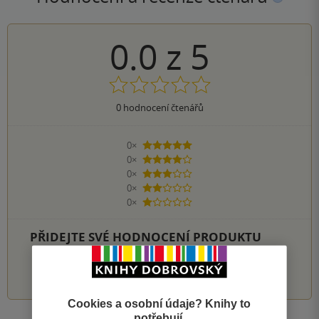
0.0
z
5
0
hodnocení čtenářů
0×
5 hvězdiček
0×
4 hvězdičky
0×
3 hvězdičky
0×
2 hvězdičky
0×
1 hvezdička
PŘIDEJTE SVÉ HODNOCENÍ PRODUKTU
1
2
3
4
5
Cookies a osobní údaje? Knihy to
potřebují.