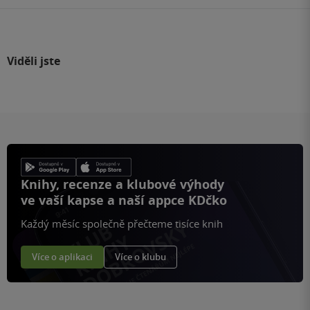
Viděli jste
Knihy, recenze a klubové výhody
ve vaší kapse a naší appce KDčko
Každý měsíc společně přečteme tisíce knih
Více o aplikaci
Více o klubu