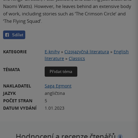
Naomi Watts). However, he leaves behind an extensive body
of work, including stories such as ‘The Crimson Circle’ and
‘The Flying Squad’.
Sdílet
KATEGORIE
E-knihy
»
Cizojazyčná literatura
»
English
literature
»
Classics
TÉMATA
Přidat téma
NAKLADATEL
Saga Egmont
JAZYK
angličtina
POČET STRAN
5
DATUM VYDÁNÍ
1.01.2023
Hodnocení a recenze čtenářů