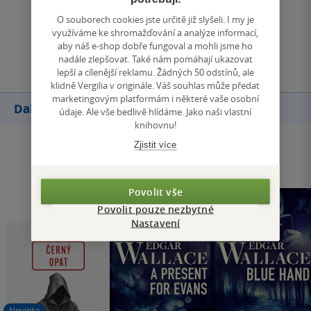
Zobrazit všechna hodnocení
O souborech cookies jste určitě již slyšeli. I my je
využíváme ke shromažďování a analýze informací,
aby náš e-shop dobře fungoval a mohli jsme ho
Přidat hodnocení
nadále zlepšovat. Také nám pomáhají ukazovat
lepší a cílenější reklamu. Žádných 50 odstínů, ale
klidně Vergilia v originále. Váš souhlas může předat
marketingovým platformám i některé vaše osobní
Další knihy autora
údaje. Ale vše bedlivě hlídáme. Jako naši vlastní
knihovnu!
Zjistit více
Povolit vše
Povolit pouze nezbytné
Nastavení
Novinka