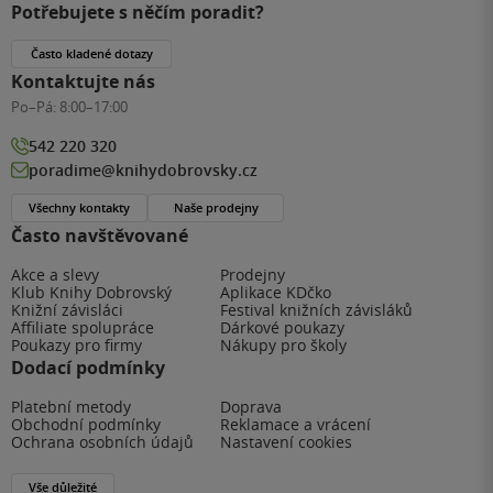
Potřebujete s něčím poradit?
Často kladené dotazy
Kontaktujte nás
Po–Pá:
8:00–17:00
542 220 320
poradime@knihydobrovsky.cz
Všechny kontakty
Naše prodejny
Často navštěvované
Akce a slevy
Prodejny
Klub Knihy Dobrovský
Aplikace KDčko
Knižní závisláci
Festival knižních závisláků
Affiliate spolupráce
Dárkové poukazy
Poukazy pro firmy
Nákupy pro školy
Dodací podmínky
Platební metody
Doprava
Obchodní podmínky
Reklamace a vrácení
Ochrana osobních údajů
Nastavení cookies
Vše důležité