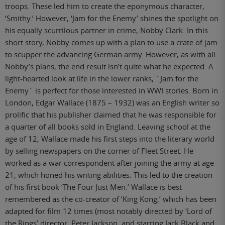
troops. These led him to create the eponymous character,
‘Smithy.’ However, ‘Jam for the Enemy’ shines the spotlight on
his equally scurrilous partner in crime, Nobby Clark. In this
short story, Nobby comes up with a plan to use a crate of jam
to scupper the advancing German army. However, as with all
Nobby’s plans, the end result isn’t quite what he expected. A
light-hearted look at life in the lower ranks, ´Jam for the
Enemy´ is perfect for those interested in WWI stories. Born in
London, Edgar Wallace (1875 – 1932) was an English writer so
prolific that his publisher claimed that he was responsible for
a quarter of all books sold in England. Leaving school at the
age of 12, Wallace made his first steps into the literary world
by selling newspapers on the corner of Fleet Street. He
worked as a war correspondent after joining the army at age
21, which honed his writing abilities. This led to the creation
of his first book ‘The Four Just Men.’ Wallace is best
remembered as the co-creator of ‘King Kong,’ which has been
adapted for film 12 times (most notably directed by ‘Lord of
the Rings’ director, Peter Jackson, and starring Jack Black and