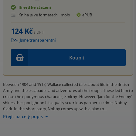
Ihned ke stažení
Kniha je ve formátech
mobi
ePUB
124 Kč
s DPH
Jsme transparentní
Koupit
Between 1904 and 1918, Wallace collected tales about life in the British
Army and the escapades and adventures of the troops. These led him to
create the eponymous character, ‘Smithy.’ However, ‘Jam for the Enemy’
shines the spotlight on his equally scurrilous partner in crime, Nobby
Clark. In this short story, Nobby comes up with a plan to…
Přejít na celý popis