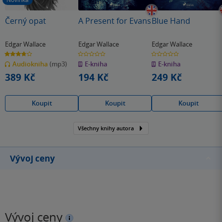
Černý opat
A Present for Evans
Blue Hand
Edgar Wallace
Edgar Wallace
Edgar Wallace
3.7
0.0
0.0
z
z
z
Audiokniha
(mp3)
E-kniha
E-kniha
5
5
5
hvězdiček
hvězdiček
hvězdiček
389 Kč
194 Kč
249 Kč
Koupit
Koupit
Koupit
Všechny knihy autora
Vývoj ceny
Vývoj ceny