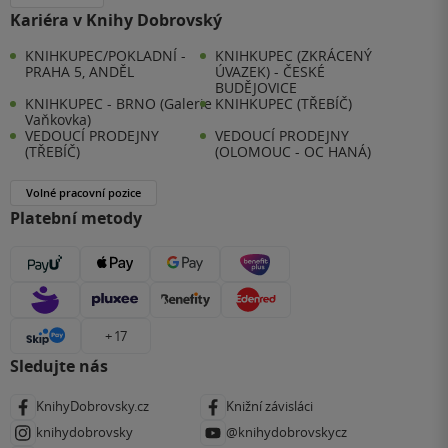
Kariéra v Knihy Dobrovský
KNIHKUPEC/POKLADNÍ -
KNIHKUPEC (ZKRÁCENÝ
PRAHA 5, ANDĚL
ÚVAZEK) - ČESKÉ
BUDĚJOVICE
KNIHKUPEC - BRNO (Galerie
KNIHKUPEC (TŘEBÍČ)
Vaňkovka)
VEDOUCÍ PRODEJNY
VEDOUCÍ PRODEJNY
(TŘEBÍČ)
(OLOMOUC - OC HANÁ)
Volné pracovní pozice
Platební metody
+ 17
Sledujte nás
KnihyDobrovsky.cz
Knižní závisláci
knihydobrovsky
@knihydobrovskycz