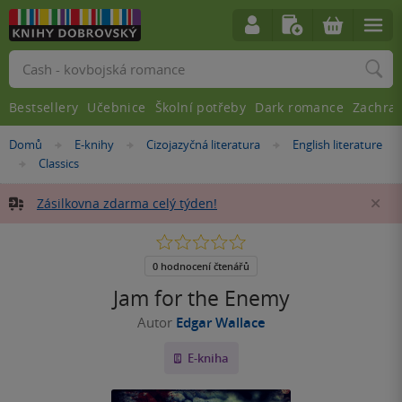
Vyhledávání
Bestsellery
Učebnice
Školní potřeby
Dark romance
Zachra
Nacházíte
Domů
E-knihy
Cizojazyčná literatura
English literature
»
»
»
se
Classics
»
zde:
Zásilkovna zdarma celý týden!
Za
0.0
z
5
0 hodnocení čtenářů
hvězdiček
Jam for the Enemy
Autor
Edgar Wallace
E-kniha