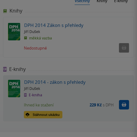
Všechny
Knihy
E-knihy
Knihy
DPH 2014 Zákon s přehledy
Jiří Dušek
měkká vazba
Ned
Nedostupné
E-knihy
DPH 2014 - zákon s přehledy
Jiří Dušek
E-kniha
Koupit
Ihned ke stažení
229 Kč
s DPH
Stáhnout ukázku