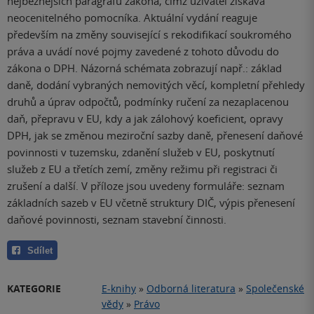
nejběžnějších paragrafů zákona, čímž uživatel získává
neocenitelného pomocníka. Aktuální vydání reaguje
především na změny související s rekodifikací soukromého
práva a uvádí nové pojmy zavedené z tohoto důvodu do
zákona o DPH. Názorná schémata zobrazují např.: základ
daně, dodání vybraných nemovitých věcí, kompletní přehledy
druhů a úprav odpočtů, podmínky ručení za nezaplacenou
daň, přepravu v EU, kdy a jak zálohový koeficient, opravy
DPH, jak se změnou meziroční sazby daně, přenesení daňové
povinnosti v tuzemsku, zdanění služeb v EU, poskytnutí
služeb z EU a třetích zemí, změny režimu při registraci či
zrušení a další. V příloze jsou uvedeny formuláře: seznam
základních sazeb v EU včetně struktury DIČ, výpis přenesení
daňové povinnosti, seznam stavební činnosti.
Sdílet
KATEGORIE
E-knihy
»
Odborná literatura
»
Společenské
vědy
»
Právo