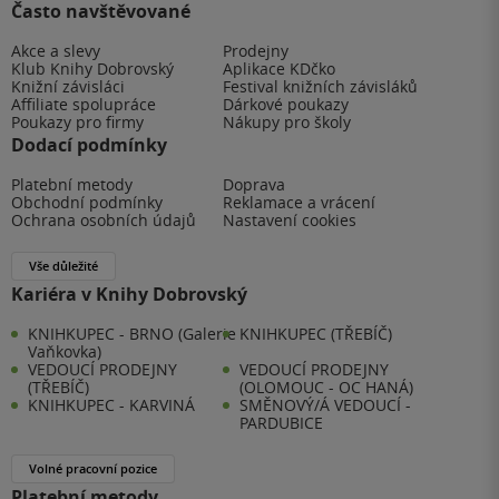
Často navštěvované
Akce a slevy
Prodejny
Klub Knihy Dobrovský
Aplikace KDčko
Knižní závisláci
Festival knižních závisláků
Affiliate spolupráce
Dárkové poukazy
Poukazy pro firmy
Nákupy pro školy
Dodací podmínky
Platební metody
Doprava
Obchodní podmínky
Reklamace a vrácení
Ochrana osobních údajů
Nastavení cookies
Vše důležité
Kariéra v Knihy Dobrovský
KNIHKUPEC - BRNO (Galerie
KNIHKUPEC (TŘEBÍČ)
Vaňkovka)
VEDOUCÍ PRODEJNY
VEDOUCÍ PRODEJNY
(TŘEBÍČ)
(OLOMOUC - OC HANÁ)
KNIHKUPEC - KARVINÁ
SMĚNOVÝ/Á VEDOUCÍ -
PARDUBICE
Volné pracovní pozice
Platební metody