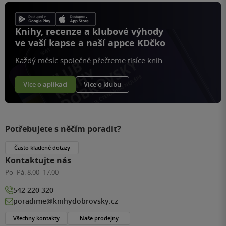
Knihy, recenze a klubové výhody
ve vaší kapse a naší appce KDčko
Každý měsíc společně přečteme tisíce knih
Více o aplikaci
Více o klubu
Potřebujete s něčím poradit?
Často kladené dotazy
Kontaktujte nás
Po–Pá:
8:00–17:00
542 220 320
poradime@knihydobrovsky.cz
Všechny kontakty
Naše prodejny