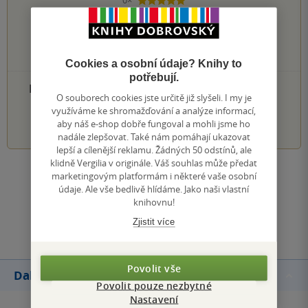
0×
5 hvězdiček
0×
4 hvězdičky
0×
3 hvězdičky
0×
2 hvězdičky
0×
1 hvezdička
Cookies a osobní údaje? Knihy to
potřebují.
PŘIDEJTE SVÉ HODNOCENÍ PRODUKTU
O souborech cookies jste určitě již slyšeli. I my je
využíváme ke shromažďování a analýze informací,
1
2
3
4
5
aby náš e-shop dobře fungoval a mohli jsme ho
nadále zlepšovat. Také nám pomáhají ukazovat
lepší a cílenější reklamu. Žádných 50 odstínů, ale
klidně Vergilia v originále. Váš souhlas může předat
Zobrazit všechna hodnocení
marketingovým platformám i některé vaše osobní
údaje. Ale vše bedlivě hlídáme. Jako naši vlastní
knihovnu!
Přidat hodnocení
Zjistit více
Povolit vše
Další knihy autora
Povolit pouze nezbytné
Nastavení