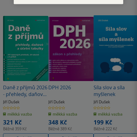
Daně z příjmů 2026
DPH 2026
Síla slov a síla
- přehledy, daňové
myšlenek
a účetní tabulky
Jiří Dušek
Jiří Dušek
Jiří Dušek
0.0
0.0
0.0
z
z
z
měkká vazba
měkká vazba
měkká vazba
5
5
5
hvězdiček
hvězdiček
hvězdiček
321 Kč
348 Kč
199 Kč
Běžně
359 Kč
Běžně
389 Kč
Běžně
222 Kč