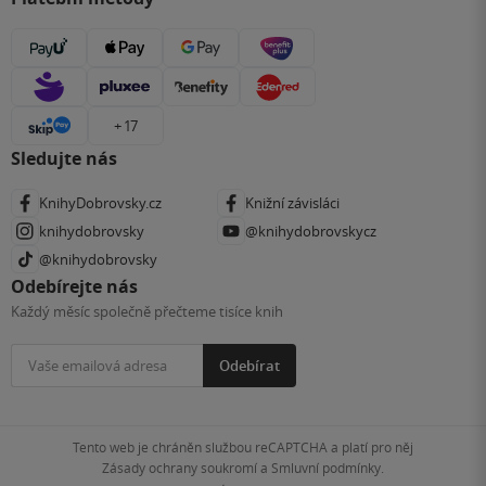
+ 17
Sledujte nás
KnihyDobrovsky.cz
Knižní závisláci
knihydobrovsky
@knihydobrovskycz
@knihydobrovsky
Odebírejte nás
Každý měsíc společně přečteme tisíce knih
Odebírat
Tento web je chráněn službou reCAPTCHA a platí pro něj
Zásady ochrany soukromí
a
Smluvní podmínky
.