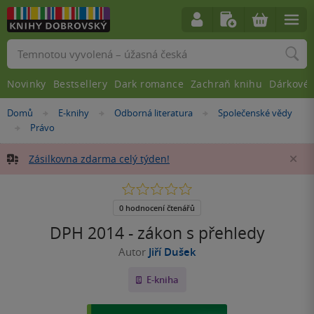
Vyhledávání
Novinky
Bestsellery
Dark romance
Zachraň knihu
Dárkové 
Nacházíte
Domů
E-knihy
Odborná literatura
Společenské vědy
»
»
»
se
Právo
»
zde:
Zásilkovna zdarma celý týden!
Za
0.0
z
5
0 hodnocení čtenářů
hvězdiček
DPH 2014 - zákon s přehledy
Autor
Jiří Dušek
E-kniha