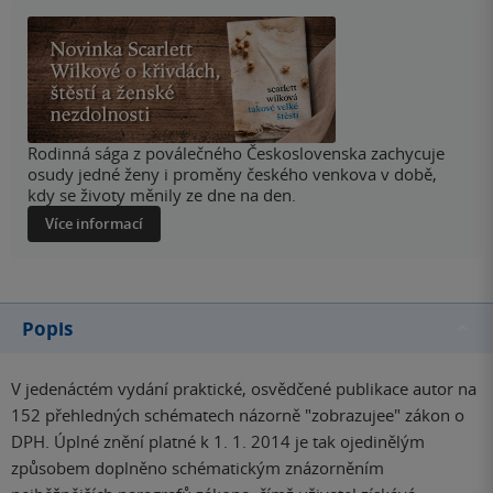
Rodinná sága z poválečného Československa zachycuje
osudy jedné ženy i proměny českého venkova v době,
kdy se životy měnily ze dne na den.
Více informací
Popis
V jedenáctém vydání praktické, osvědčené publikace autor na
152 přehledných schématech názorně "zobrazujee" zákon o
DPH. Úplné znění platné k 1. 1. 2014 je tak ojedinělým
způsobem doplněno schématickým znázorněním