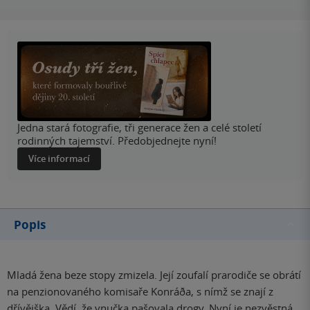
Jedna stará fotografie, tři generace žen a celé století
rodinných tajemství. Předobjednejte nyní!
Více informací
Popis
Mladá žena beze stopy zmizela. Její zoufalí prarodiče se obrátí
na penzionovaného komisaře Konráða, s nímž se znají z
dřívějška. Vědí, že vnučka pašovala drogy. Nyní je nezvěstná.