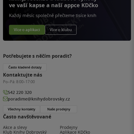
ve vaší kapse a naší appce KDčko
Každý měsíc společně přečteme tisíce knih
Více o aplikaci
Více o klubu
Potřebujete s něčím poradit?
Často kladené dotazy
Kontaktujte nás
Po–Pá:
8:00–17:00
542 220 320
poradime@knihydobrovsky.cz
Všechny kontakty
Naše prodejny
Často navštěvované
Akce a slevy
Prodejny
Klub Knihy Dobrovský
Aplikace KDčko