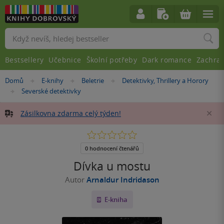
Vyhledávání
Bestsellery
Učebnice
Školní potřeby
Dark romance
Zachra
Nacházíte
Domů
E-knihy
Beletrie
Detektivky, Thrillery a Horory
»
»
»
se
Severské detektivky
»
zde:
Zásilkovna zdarma celý týden!
Za
0.0
z
5
0 hodnocení čtenářů
hvězdiček
Dívka u mostu
Autor
Arnaldur Indridason
E-kniha