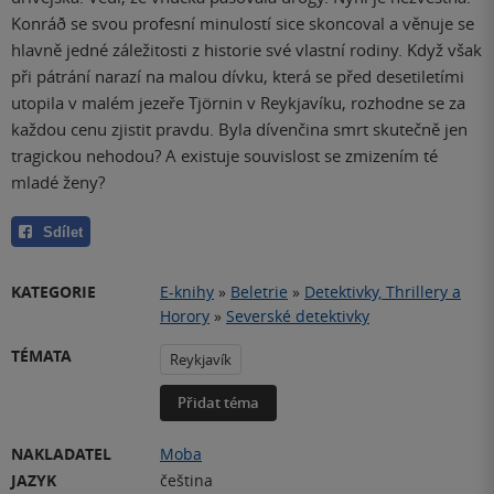
Konráð se svou profesní minulostí sice skoncoval a věnuje se
hlavně jedné záležitosti z historie své vlastní rodiny. Když však
při pátrání narazí na malou dívku, která se před desetiletími
utopila v malém jezeře Tjörnin v Reykjavíku, rozhodne se za
každou cenu zjistit pravdu. Byla dívenčina smrt skutečně jen
tragickou nehodou? A existuje souvislost se zmizením té
mladé ženy?
Sdílet
KATEGORIE
E-knihy
»
Beletrie
»
Detektivky, Thrillery a
Horory
»
Severské detektivky
TÉMATA
Reykjavík
Přidat téma
NAKLADATEL
Moba
JAZYK
čeština