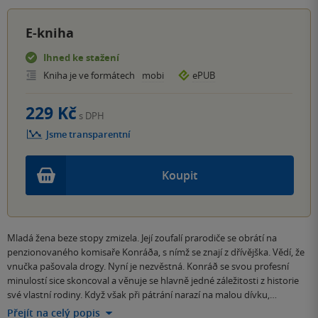
E-kniha
Ihned ke stažení
Kniha je ve formátech
mobi
ePUB
229 Kč
s DPH
Jsme transparentní
Koupit
Mladá žena beze stopy zmizela. Její zoufalí prarodiče se obrátí na
penzionovaného komisaře Konráða, s nímž se znají z dřívějška. Vědí, že
vnučka pašovala drogy. Nyní je nezvěstná. Konráð se svou profesní
minulostí sice skoncoval a věnuje se hlavně jedné záležitosti z historie
své vlastní rodiny. Když však při pátrání narazí na malou dívku,…
Přejít na celý popis