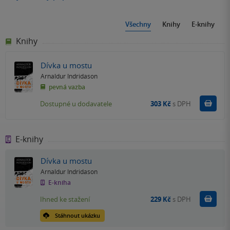
Všechny
Knihy
E-knihy
Knihy
Dívka u mostu
Arnaldur Indridason
pevná vazba
Do k
Dostupné u dodavatele
303 Kč
s DPH
E-knihy
Dívka u mostu
Arnaldur Indridason
E-kniha
Koupit
Ihned ke stažení
229 Kč
s DPH
Stáhnout ukázku