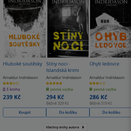
Hluboké soutěsky
Stíny noci -
Ohyb ledovce
Islandská krimi
Arnaldur Indridason
Arnaldur Indridason
Arnaldur Indridason
3.4
5.0
3.0
z
z
z
E-kniha
pevná vazba
pevná vazba
5
5
5
hvězdiček
hvězdiček
hvězdiček
239 Kč
294 Kč
286 Kč
Běžně
329 Kč
Běžně
319 Kč
Koupit
Do košíku
Do košíku
Všechny knihy autora