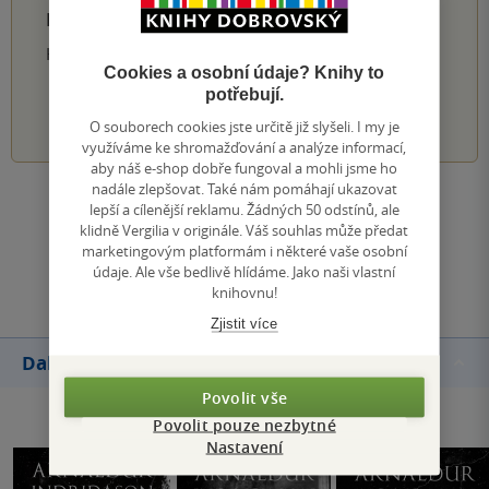
PŘIDEJTE SVÉ HODNOCENÍ PRODUKTU
Hodnocení našich knihkupců: 0.0 z 5
Cookies a osobní údaje? Knihy to
potřebují.
1
2
3
4
5
O souborech cookies jste určitě již slyšeli. I my je
využíváme ke shromažďování a analýze informací,
aby náš e-shop dobře fungoval a mohli jsme ho
nadále zlepšovat. Také nám pomáhají ukazovat
Zobrazit všechna hodnocení
lepší a cílenější reklamu. Žádných 50 odstínů, ale
klidně Vergilia v originále. Váš souhlas může předat
marketingovým platformám i některé vaše osobní
Přidat hodnocení
údaje. Ale vše bedlivě hlídáme. Jako naši vlastní
knihovnu!
Zjistit více
Další knihy autora
Povolit vše
Povolit pouze nezbytné
Nastavení