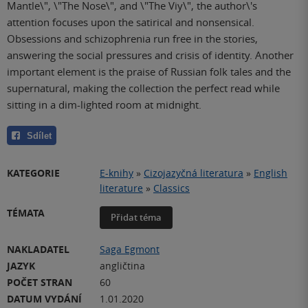
Mantle\", \"The Nose\", and \"The Viy\", the author\'s
attention focuses upon the satirical and nonsensical.
Obsessions and schizophrenia run free in the stories,
answering the social pressures and crisis of identity. Another
important element is the praise of Russian folk tales and the
supernatural, making the collection the perfect read while
sitting in a dim-lighted room at midnight.
Sdílet
KATEGORIE
E-knihy
»
Cizojazyčná literatura
»
English
literature
»
Classics
TÉMATA
Přidat téma
NAKLADATEL
Saga Egmont
JAZYK
angličtina
POČET STRAN
60
DATUM VYDÁNÍ
1.01.2020