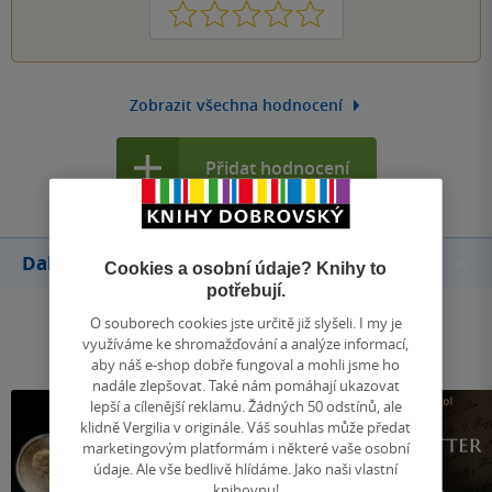
1
2
3
4
5
Zobrazit všechna hodnocení
Přidat hodnocení
Další knihy autora
Cookies a osobní údaje? Knihy to
potřebují.
O souborech cookies jste určitě již slyšeli. I my je
využíváme ke shromažďování a analýze informací,
aby náš e-shop dobře fungoval a mohli jsme ho
nadále zlepšovat. Také nám pomáhají ukazovat
lepší a cílenější reklamu. Žádných 50 odstínů, ale
klidně Vergilia v originále. Váš souhlas může předat
marketingovým platformám i některé vaše osobní
údaje. Ale vše bedlivě hlídáme. Jako naši vlastní
knihovnu!