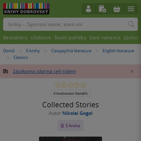
Vyhledávání
Bestsellery
Učebnice
Školní potřeby
Dark romance
Zachra
Nacházíte
Domů
E-knihy
Cizojazyčná literatura
English literature
»
»
»
se
Classics
»
zde:
Zásilkovna zdarma celý týden!
Za
0.0
z
5
0 hodnocení čtenářů
hvězdiček
Collected Stories
Autor
Nikolai Gogol
E-kniha