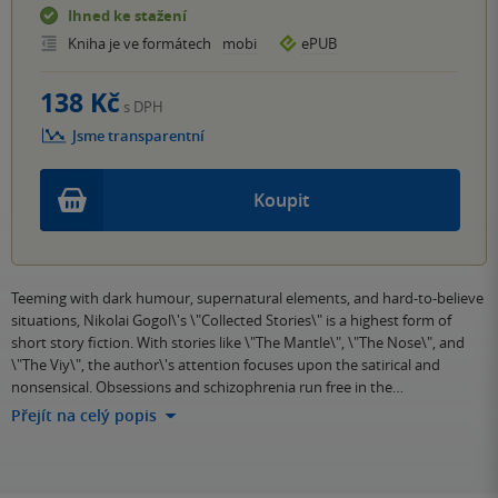
Ihned ke stažení
Kniha je ve formátech
mobi
ePUB
138 Kč
s DPH
Jsme transparentní
Koupit
Teeming with dark humour, supernatural elements, and hard-to-believe
situations, Nikolai Gogol\'s \"Collected Stories\" is a highest form of
short story fiction. With stories like \"The Mantle\", \"The Nose\", and
\"The Viy\", the author\'s attention focuses upon the satirical and
nonsensical. Obsessions and schizophrenia run free in the…
Přejít na celý popis