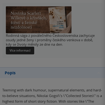
Rodinná sága z poválečného Československa zachycuje
osudy jedné ženy i proměny českého venkova v době,
kdy se životy měnily ze dne na den.
Více informací
Popis
Teeming with dark humour, supernatural elements, and hard-
to-believe situations, Nikolai Gogol\'s \"Collected Stories\" is a
highest form of short story fiction. With stories like \"The