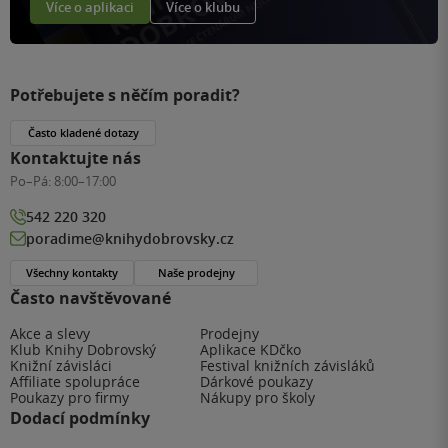
Více o aplikaci
Více o klubu
Potřebujete s něčím poradit?
Často kladené dotazy
Kontaktujte nás
Po–Pá:
8:00–17:00
542 220 320
poradime@knihydobrovsky.cz
Všechny kontakty
Naše prodejny
Často navštěvované
Akce a slevy
Prodejny
Klub Knihy Dobrovský
Aplikace KDčko
Knižní závisláci
Festival knižních závisláků
Affiliate spolupráce
Dárkové poukazy
Poukazy pro firmy
Nákupy pro školy
Dodací podmínky