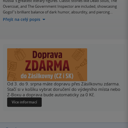
Russia''s greatest literary figures. Classic stories like Dead Souls, The
Overcoat, and The Government Inspector are included, showcasing
Gogol''s brilliant balance of dark humor, absurdity, and piercing…
Přejít na celý popis
Od 3. do 9. srpna máte dopravu přes Zásilkovnu zdarma.
Stačí si v košíku vybrat doručení do výdejního místa nebo
Z-Boxu a doprava bude automaticky za 0 Kč.
Více informací