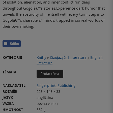
of isolation, alienation, and inner conflict run deep
throughout Gogolâ€™s stories.Experience dark humor that
unveils the absurdity of life itself with every turn. Step into
Gogolâ€™s characters'' minds, trapped in surreal worlds of
their own making.
Sdílet
KATEGORIE
Knihy
»
Cizojazyčná literatura
»
English
literature
TÉMATA
Přidat téma
NAKLADATEL
Fingerprint! Publishing
ROZMĚR
225 x 148 x 33
JAZYK
angličtina
VAZBA
pevná vazba
HMOTNOST
582 g