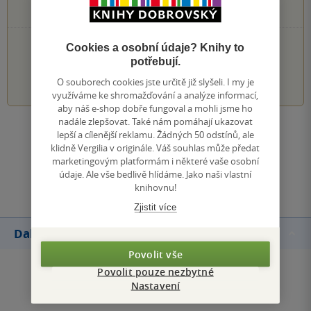
0×
1 hvezdička
PŘIDEJTE SVÉ HODNOCENÍ KNIHY
Cookies a osobní údaje? Knihy to
potřebují.
1
2
3
4
5
O souborech cookies jste určitě již slyšeli. I my je
využíváme ke shromažďování a analýze informací,
aby náš e-shop dobře fungoval a mohli jsme ho
nadále zlepšovat. Také nám pomáhají ukazovat
Zobrazit všechna hodnocení
lepší a cílenější reklamu. Žádných 50 odstínů, ale
klidně Vergilia v originále. Váš souhlas může předat
marketingovým platformám i některé vaše osobní
Přidat hodnocení
údaje. Ale vše bedlivě hlídáme. Jako naši vlastní
knihovnu!
Zjistit více
Další knihy autora
Povolit vše
Povolit pouze nezbytné
Nastavení