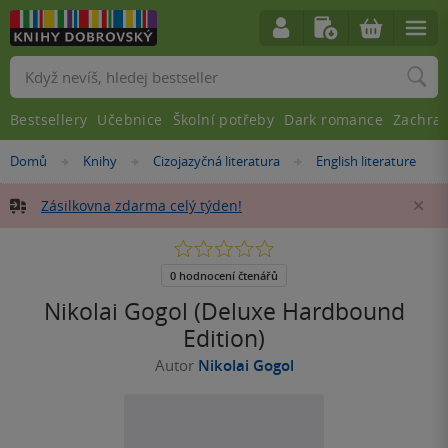
Vyhledávání
Bestsellery
Učebnice
Školní potřeby
Dark romance
Zachra
Nacházíte
Domů
Knihy
Cizojazyčná literatura
English literature
»
»
»
se
zde:
Zásilkovna zdarma celý týden!
Za
0.0
z
5
0 hodnocení čtenářů
hvězdiček
Nikolai Gogol (Deluxe Hardbound
Edition)
Autor
Nikolai Gogol