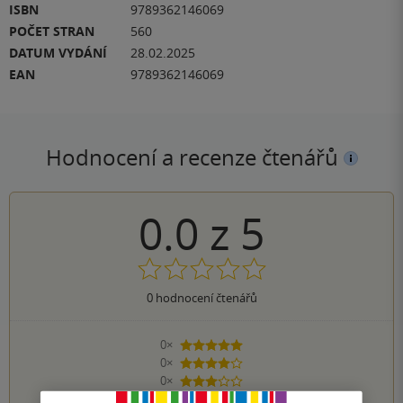
ISBN
9789362146069
POČET STRAN
560
DATUM VYDÁNÍ
28.02.2025
EAN
9789362146069
Hodnocení a recenze čtenářů
0.0
z
5
0
hodnocení čtenářů
0×
5 hvězdiček
0×
4 hvězdičky
0×
3 hvězdičky
0×
2 hvězdičky