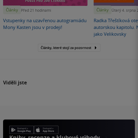
Články
Články
Před 21 hodinami
Úterý 4. srpna
Vstupenky na uzavřenou autogramiádu
Radka Třeštíková otev
Mony Kasten jsou v prodeji!
autorskou kapitolu.
jako Velikovsky
Články, které stojí za pozornost
Viděli jste
Knihy, recenze a klubové výhody