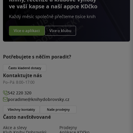
ve vaší kapse a naší appce KDčko
Každý měsíc společně přečteme tisíce knih
Více o aplikaci
Více o klubu
Potřebujete s něčím poradit?
Často kladené dotazy
Kontaktujte nás
Po–Pá:
8:00–17:00
542 220 320
poradime@knihydobrovsky.cz
Všechny kontakty
Naše prodejny
Často navštěvované
Akce a slevy
Prodejny
Klub Knihy Dobrovský
Aplikace KDčko