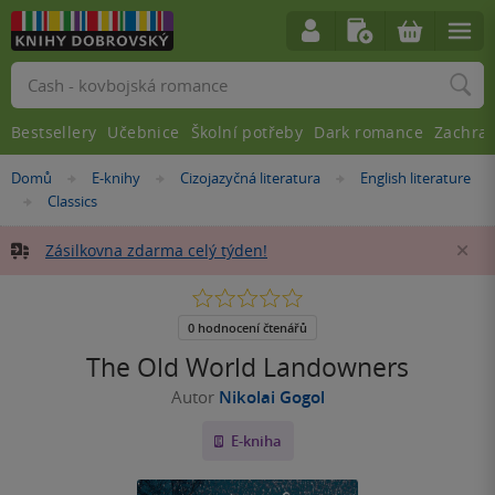
Vyhledávání
Bestsellery
Učebnice
Školní potřeby
Dark romance
Zachra
Nacházíte
Domů
E-knihy
Cizojazyčná literatura
English literature
»
»
»
se
Classics
»
zde:
Zásilkovna zdarma celý týden!
Za
0.0
z
5
0 hodnocení čtenářů
hvězdiček
The Old World Landowners
Autor
Nikolai Gogol
E-kniha