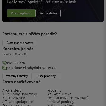
Každý měsíc společně přečteme tisíce knih
Více o aplikaci
Více o klubu
Potřebujete s něčím poradit?
Často kladené dotazy
Kontaktujte nás
Po–Pá:
8:00–17:00
542 220 320
poradime@knihydobrovsky.cz
Všechny kontakty
Naše prodejny
Často navštěvované
Akce a slevy
Prodejny
Klub Knihy Dobrovský
Aplikace KDčko
Knižní závisláci
Festival knižních závisláků
Affiliate spolupráce
Dárkové poukazy
Poukazy pro firmy
Nákupy pro školy