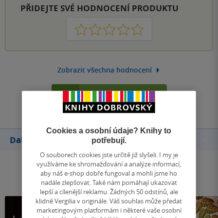
PŘIDEJTE SVÉ HODNOCENÍ PRODUKTU
1
2
3
4
5
Zobrazit všechna hodnocení
Přidat hodnocení
Cookies a osobní údaje? Knihy to
Další knihy autora
potřebují.
O souborech cookies jste určitě již slyšeli. I my je
využíváme ke shromažďování a analýze informací,
aby náš e-shop dobře fungoval a mohli jsme ho
nadále zlepšovat. Také nám pomáhají ukazovat
lepší a cílenější reklamu. Žádných 50 odstínů, ale
klidně Vergilia v originále. Váš souhlas může předat
marketingovým platformám i některé vaše osobní