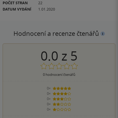
POČET STRAN
22
DATUM VYDÁNÍ
1.01.2020
Hodnocení a recenze čtenářů
0.0
z
5
0
hodnocení čtenářů
0×
5 hvězdiček
0×
4 hvězdičky
0×
3 hvězdičky
0×
2 hvězdičky
0×
1 hvezdička