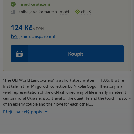
Ihned ke stažení
Kniha je ve formátech
mobi
ePUB
124 Kč
s DPH
Jsme transparentní
Koupit
"The Old World Landowners" is a short story written in 1835. It is the
first tale in the "Mirgorod" collection by Nikolai Gogol. The story is a
vivid representation of the old-fashioned way of life in early nineteenth
century rural Ukraine, а portrayal of the quiet life and the touching story
of an elderly couple and their love for each other.…
Přejít na celý popis