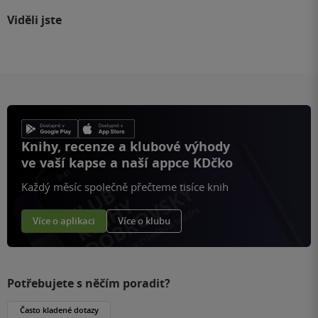
Viděli jste
Knihy, recenze a klubové výhody
ve vaší kapse a naší appce KDčko
Každý měsíc společně přečteme tisíce knih
Více o aplikaci
Více o klubu
Potřebujete s něčím poradit?
Často kladené dotazy