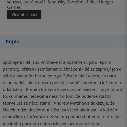
senzaci, která potěší fanoušky Čtvrtého křídla i Hunger
Games.
Více informací
Popis
Spokojení lidé jsou vnímavější a pozornější, jsou lepšími
partnery, přáteli i zaměstnanci. Utrápení lidé se zajímají jen o
sebe a ostatním berou energii. Štěstí netkví v tom, co nám
osud nadělí, ale v našem postoji k sobě samému a k životním
událostem. Prvním krokem k vyrovnané existenci je přijmout
to, co máme, nečekat a nesnít o tom, že budeme šťastní
teprve „až se něco stane“. Andrew Matthews dokazuje, že
člověk může dosáhnout štěstí za všech okolností, v každém
okamžiku, už
předtím
, než se mu podaří zhubnout, než najde
ideálního partnera nebo získá vysněné zaměstnání.