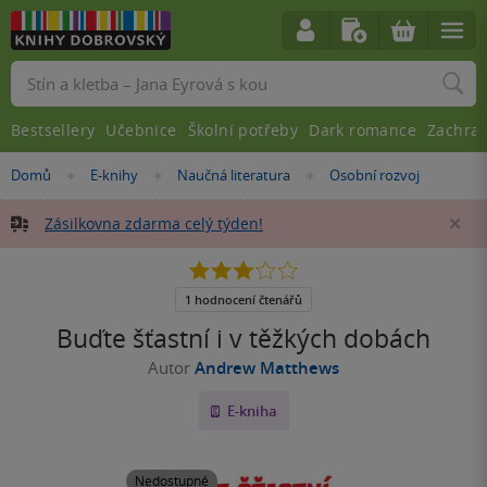
Vyhledávání
Bestsellery
Učebnice
Školní potřeby
Dark romance
Zachra
Nacházíte
Domů
E-knihy
Naučná literatura
Osobní rozvoj
»
»
»
se
zde:
Zásilkovna zdarma celý týden!
Za
3.0
z
5
1 hodnocení čtenářů
hvězdiček
Buďte šťastní i v těžkých dobách
Autor
Andrew Matthews
E-kniha
Nedostupné