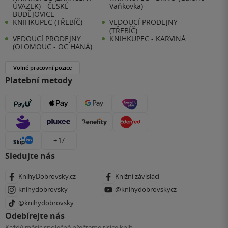
ÚVAZEK) - ČESKÉ
Vaňkovka)
BUDĚJOVICE
KNIHKUPEC (TŘEBÍČ)
VEDOUCÍ PRODEJNY
(TŘEBÍČ)
VEDOUCÍ PRODEJNY
KNIHKUPEC - KARVINÁ
(OLOMOUC - OC HANÁ)
Volné pracovní pozice
Platební metody
+ 17
Sledujte nás
KnihyDobrovsky.cz
Knižní závisláci
knihydobrovsky
@knihydobrovskycz
@knihydobrovsky
Odebírejte nás
Každý měsíc společně přečteme tisíce knih