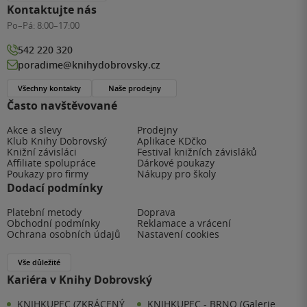
Kontaktujte nás
Po–Pá:
8:00–17:00
542 220 320
poradime@knihydobrovsky.cz
Všechny kontakty
Naše prodejny
Často navštěvované
Akce a slevy
Prodejny
Klub Knihy Dobrovský
Aplikace KDčko
Knižní závisláci
Festival knižních závisláků
Affiliate spolupráce
Dárkové poukazy
Poukazy pro firmy
Nákupy pro školy
Dodací podmínky
Platební metody
Doprava
Obchodní podmínky
Reklamace a vrácení
Ochrana osobních údajů
Nastavení cookies
Vše důležité
Kariéra v Knihy Dobrovský
KNIHKUPEC (ZKRÁCENÝ
KNIHKUPEC - BRNO (Galerie