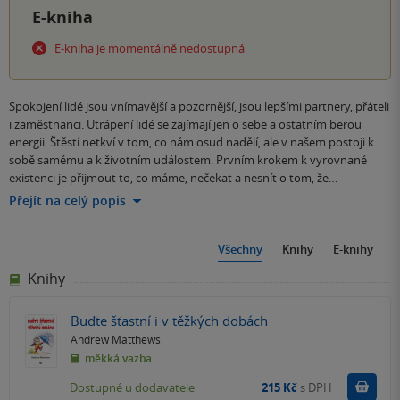
E-kniha
E-kniha je momentálně nedostupná
Spokojení lidé jsou vnímavější a pozornější, jsou lepšími partnery, přáteli
i zaměstnanci. Utrápení lidé se zajímají jen o sebe a ostatním berou
energii. Štěstí netkví v tom, co nám osud nadělí, ale v našem postoji k
sobě samému a k životním událostem. Prvním krokem k vyrovnané
existenci je přijmout to, co máme, nečekat a nesnít o tom, že…
Přejít na celý popis
Všechny
Knihy
E-knihy
Knihy
Buďte šťastní i v těžkých dobách
Andrew Matthews
měkká vazba
Do k
Dostupné u dodavatele
215 Kč
s DPH