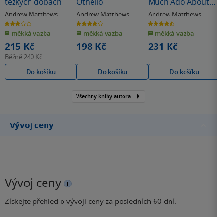
těžkých dobách
Othello
Much Ado About
Nothing
Andrew Matthews
Andrew Matthews
Andrew Matthews
3.0
4.3
4.5
z
z
z
měkká vazba
měkká vazba
měkká vazba
5
5
5
hvězdiček
hvězdiček
hvězdiček
215 Kč
198 Kč
231 Kč
Běžně
240 Kč
Do košíku
Do košíku
Do košíku
Všechny knihy autora
Vývoj ceny
Vývoj ceny
Získejte přehled o vývoji ceny za posledních 60 dní.