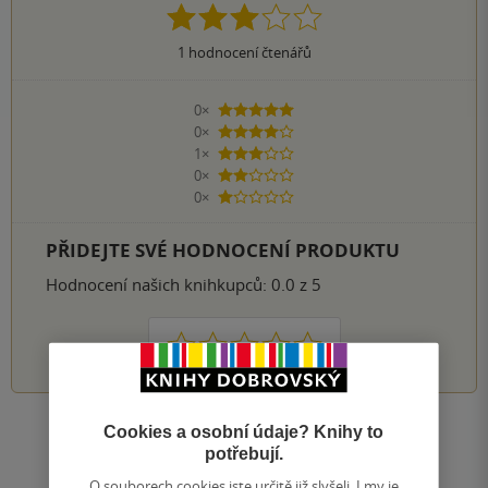
1
hodnocení čtenářů
0×
5 hvězdiček
0×
4 hvězdičky
1×
3 hvězdičky
0×
2 hvězdičky
0×
1 hvezdička
PŘIDEJTE SVÉ HODNOCENÍ PRODUKTU
Hodnocení našich knihkupců: 0.0 z 5
1
2
3
4
5
Cookies a osobní údaje? Knihy to
Zobrazit všechna hodnocení
potřebují.
O souborech cookies jste určitě již slyšeli. I my je