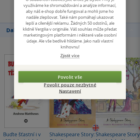
Přidat hodnocení
využíváme ke shromažďování a analýze informací,
aby náš e-shop dobře fungoval a mohli jsme ho
nadále zlepšovat. Také nám pomáhají ukazovat
lepší a cílenější reklamu. Žádných 50 odstínů, ale
klidně Vergilia v originále. Váš souhlas může předat
Další knihy autora
marketingovým platformám i některé vaše osobní
údaje. Ale vše bedlivě hlídáme. Jako naši vlastní
knihovnu!
Zjistit více
Povolit vše
Povolit pouze nezbytné
Nastavení
Buďte šťastní i v
Shakespeare Story:
Shakespeare Story