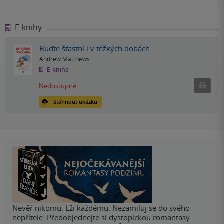
E-knihy
Buďte šťastní i v těžkých dobách
Andrew Matthews
E-kniha
Nedostu
Nedostupné
Stáhnout ukázku
Nevěř nikomu. Lži každému. Nezamiluj se do svého
nepřítele. Předobjednejte si dystopickou romantasy