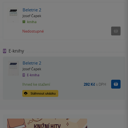
Beletrie 2
Josef Čapek
kniha
Ned
Nedostupné
E-knihy
Beletrie 2
Josef Čapek
E-kniha
Koupit
Ihned ke stažení
292 Kč
s DPH
Stáhnout ukázku