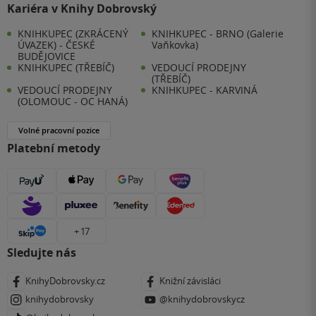
Kariéra v Knihy Dobrovský
KNIHKUPEC (ZKRÁCENÝ
KNIHKUPEC - BRNO (Galerie
ÚVAZEK) - ČESKÉ
Vaňkovka)
BUDĚJOVICE
KNIHKUPEC (TŘEBÍČ)
VEDOUCÍ PRODEJNY
(TŘEBÍČ)
VEDOUCÍ PRODEJNY
KNIHKUPEC - KARVINÁ
(OLOMOUC - OC HANÁ)
Volné pracovní pozice
Platební metody
+ 17
Sledujte nás
KnihyDobrovsky.cz
Knižní závisláci
knihydobrovsky
@knihydobrovskycz