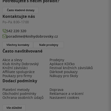
Potřebujete s něčím poradit?
Často kladené dotazy
Kontaktujte nás
Po–Pá:
8:00–17:00
542 220 320
poradime@knihydobrovsky.cz
Všechny kontakty
Naše prodejny
Často navštěvované
Akce a slevy
Prodejny
Klub Knihy Dobrovský
Aplikace KDčko
Knižní závisláci
Festival knižních závisláků
Affiliate spolupráce
Dárkové poukazy
Poukazy pro firmy
Nákupy pro školy
Dodací podmínky
Platební metody
Doprava
Obchodní podmínky
Reklamace a vrácení
Ochrana osobních údajů
Nastavení cookies
Vše důležité