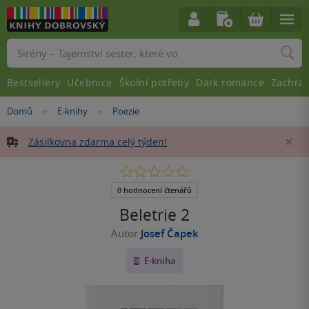
Vyhledávání
Bestsellery
Učebnice
Školní potřeby
Dark romance
Zachra
Nacházíte
Domů
E-knihy
Poezie
»
»
se
zde:
Zásilkovna zdarma celý týden!
Za
0.0
z
5
0 hodnocení čtenářů
hvězdiček
Beletrie 2
Autor
Josef Čapek
E-kniha