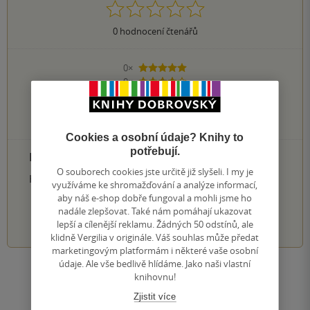
0
hodnocení čtenářů
0×
5 hvězdiček
0×
4 hvězdičky
0×
3 hvězdičky
0×
2 hvězdičky
0×
1 hvezdička
Cookies a osobní údaje? Knihy to
potřebují.
PŘIDEJTE SVÉ HODNOCENÍ PRODUKTU
O souborech cookies jste určitě již slyšeli. I my je
Hodnocení našich knihkupců: 0.0 z 5
využíváme ke shromažďování a analýze informací,
aby náš e-shop dobře fungoval a mohli jsme ho
nadále zlepšovat. Také nám pomáhají ukazovat
1
2
3
4
5
lepší a cílenější reklamu. Žádných 50 odstínů, ale
klidně Vergilia v originále. Váš souhlas může předat
marketingovým platformám i některé vaše osobní
údaje. Ale vše bedlivě hlídáme. Jako naši vlastní
Zobrazit všechna hodnocení
knihovnu!
Zjistit více