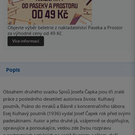
Objevte výběr beletrie z nakladatelství Paseka a Prostor
za výhodné ceny od 49 Kč.
Více informací
Popis
Obsahem druhého svazku Spisů Josefa Čapka jsou tři zralé
práce z posledního desetiletí autorova života: Kulhavý
poutník, Psáno do mraků a Básně z koncentračního tábora.
Esej Kulhavý poutník (1936) vydal Josef Čapek rok před svými
padesátinami. Autor a jeho druhé já, vzájemně se doplňujíce,
opravujíce a ponoukajíce, vedou zde živou rozpravu