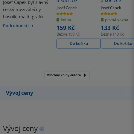
a kočičce
a kočičce
Josef Čapek byl slavný
Josef Čapek
Josef Čapek
český meziválečný
4.8
4.8
básník, malíř, grafik,
z
z
kniha
pevná vazba
5
5
hvězdiček
hvězdiček
ilustrátor a starší bratr
Podrobnosti
159 Kč
133 Kč
spisovatele Karla Čapka.
Běžně
199 Kč
Běžně
149 Kč
Je znám především svou
Do košíku
Do košíku
esejistikou a knižní
tvorbou pro děti, kromě
toho byl také literárním
teoretikem, žurnalistou a
kritikem.…
Všechny knihy autora
Vývoj ceny
Vývoj ceny