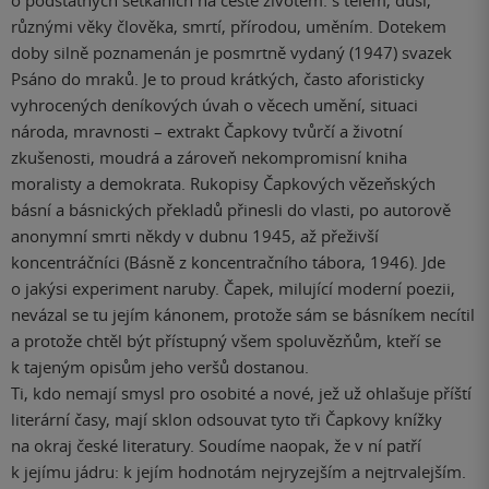
o podstatných setkáních na cestě životem: s tělem, duší,
různými věky člověka, smrtí, přírodou, uměním. Dotekem
doby silně poznamenán je posmrtně vydaný (1947) svazek
Psáno do mraků. Je to proud krátkých, často aforisticky
vyhrocených deníkových úvah o věcech umění, situaci
národa, mravnosti – extrakt Čapkovy tvůrčí a životní
zkušenosti, moudrá a zároveň nekompromisní kniha
moralisty a demokrata. Rukopisy Čapkových vězeňských
básní a básnických překladů přinesli do vlasti, po autorově
anonymní smrti někdy v dubnu 1945, až přeživší
koncentráčníci (Básně z koncentračního tábora, 1946). Jde
o jakýsi experiment naruby. Čapek, milující moderní poezii,
nevázal se tu jejím kánonem, protože sám se básníkem necítil
a protože chtěl být přístupný všem spoluvězňům, kteří se
k tajeným opisům jeho veršů dostanou.
Ti, kdo nemají smysl pro osobité a nové, jež už ohlašuje příští
literární časy, mají sklon odsouvat tyto tři Čapkovy knížky
na okraj české literatury. Soudíme naopak, že v ní patří
k jejímu jádru: k jejím hodnotám nejryzejším a nejtrvalejším.