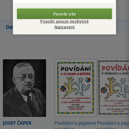
Přidat hodnocení
Povolit vše
Povolit pouze nezbytné
Další knihy autora
Nastavení
JOSEF ČAPEK
Povídání o pejskovi
Povídání o pej