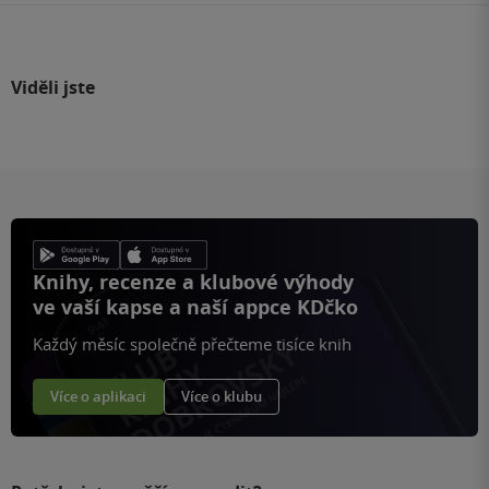
Viděli jste
Knihy, recenze a klubové výhody
ve vaší kapse a naší appce KDčko
Každý měsíc společně přečteme tisíce knih
Více o aplikaci
Více o klubu