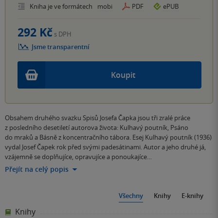
Kniha je ve formátech
mobi
PDF
ePUB
292 Kč
s DPH
Jsme transparentní
Koupit
Obsahem druhého svazku Spisů Josefa Čapka jsou tři zralé práce
z posledního desetiletí autorova života: Kulhavý poutník, Psáno
do mraků a Básně z koncentračního tábora. Esej Kulhavý poutník (1936)
vydal Josef Čapek rok před svými padesátinami. Autor a jeho druhé já,
vzájemně se doplňujíce, opravujíce a ponoukajíce…
Přejít na celý popis
Všechny
Knihy
E-knihy
Knihy