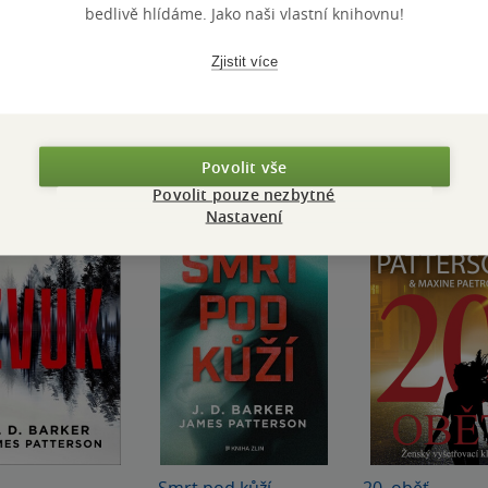
bedlivě hlídáme. Jako naši vlastní knihovnu!
Přidat hodnocení
Zjistit více
Povolit vše
Povolit pouze nezbytné
Nastavení
Smrt pod kůží
20. oběť