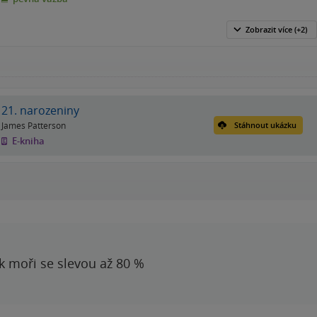
Zobrazit
více
(+2)
21. narozeniny
James Patterson
Stáhnout ukázku
E-kniha
 k moři se slevou až 80 %