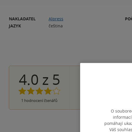
NAKLADATEL
Alpress
PO
JAZYK
čeština
4.0
z
5
0×
5 hvězdiček
1×
4 hvězdičky
0×
3 hvězdičky
0×
2 hvězdičky
0×
1
hodnocení čtenářů
1 hvezdička
O souborec
informací
pomáhají ukazo
Váš souhla