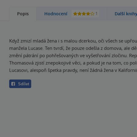
1
Popis
Hodnocení
Další knih
Když zmizí mladá žena i s malou dcerkou, oči všech se upřou
manžela Lucase. Ten tvrdí, že pouze odešla z domova, ale dě
změní pátrání po pohřešovaných ve vyšetřování zločinu. Rep
Thomasová zjistí znepokojivé věci, a pokud je na tom, co poli
Lucasovi, alespoň špetka pravdy, není žádná žena v Kalifornii
Sdílet