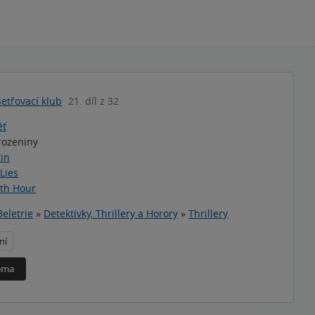
etřovací klub
21. díl z 32
ěť
rozeniny
řin
 Lies
th Hour
Beletrie
»
Detektivky, Thrillery a Horory
»
Thrillery
ní
téma