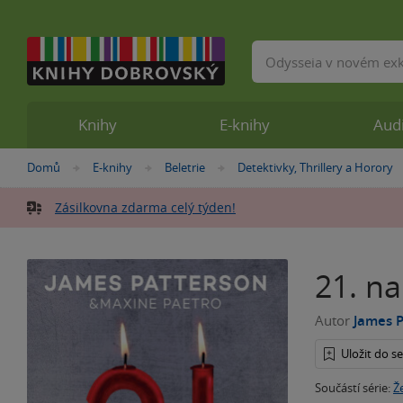
Vyhledávání
Knihy
E-knihy
Aud
Nacházíte
Domů
E-knihy
Beletrie
Detektivky, Thrillery a Horory
»
»
»
se
zde:
Zásilkovna zdarma celý týden!
21. n
Autor
James 
Uložit do 
Součástí série:
Ž