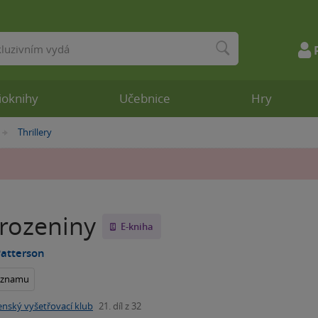
ioknihy
Učebnice
Hry
Thrillery
»
arozeniny
E-kniha
Patterson
seznamu
enský vyšetřovací klub
21. díl z 32