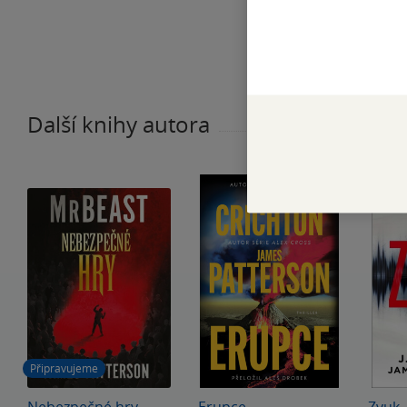
Další knihy autora
Připravujeme
Nebezpečné hry
Erupce
Zvuk