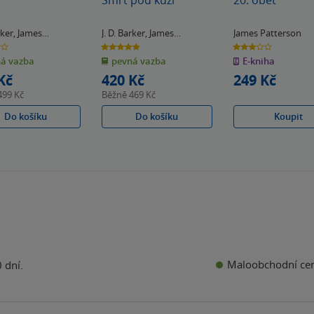
rker
,
James
J. D. Barker
,
James
James Patterson
son
Patterson
4.8
3.0
z
z
á vazba
pevná vazba
E-kniha
5
5
k
hvězdiček
hvězdiček
Kč
420 Kč
249 Kč
499 Kč
Běžně
469 Kč
Do košíku
Do košíku
Koupit
Maloobchodní ce
 dní.