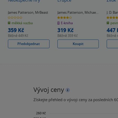
James Patterson
,
MrBeast
James Patterson
,
Michael
J. D. Ba
Crichton
Patter
0.0
4.2
4.0
z
z
z
měkká vazba
E-kniha
pevn
5
5
5
hvězdiček
hvězdiček
hvězdiče
359 Kč
319 Kč
447 
Běžně
449 Kč
Běžně
359 Kč
Běžně
Předobjednat
Koupit
Vývoj ceny
Získejte přehled o vývoji ceny za posledních 60