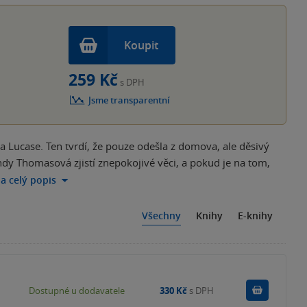
Koupit
259 Kč
s DPH
Jsme transparentní
a Lucase. Ten tvrdí, že pouze odešla z domova, ale děsivý
dy Thomasová zjistí znepokojivé věci, a pokud je na tom,
na celý popis
Všechny
Knihy
E-knihy
Do košík
Dostupné u dodavatele
330 Kč
s DPH