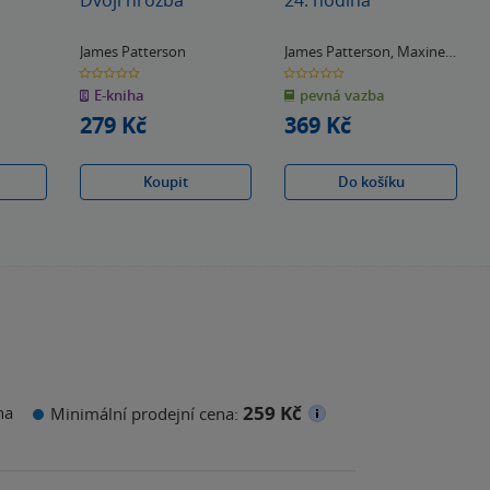
James Patterson
James Patterson
,
Maxine
Paetro
0.0
0.0
z
z
E-kniha
pevná vazba
5
5
hvězdiček
hvězdiček
279 Kč
369 Kč
Koupit
Do košíku
259 Kč
na
Minimální prodejní cena: