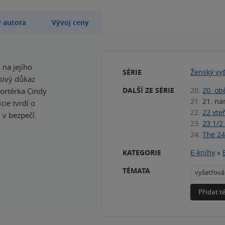
y autora
Vývoj ceny
 na jejího
SÉRIE
Ženský vyš
sivý důkaz
DALŠÍ ZE SÉRIE
20.
20. ob
ortérka Cindy
21.
21. na
cie tvrdí o
22.
22 vte
 v bezpečí.
23.
23 1/2
24.
The 24
KATEGORIE
E-knihy
»
TÉMATA
vyšetřová
Přidat 