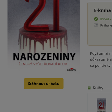
E-kniha
Ihned k
Kniha j
Když zmizí m
důkaz změní 
co policie t
Stáhnout ukázku
Knihy