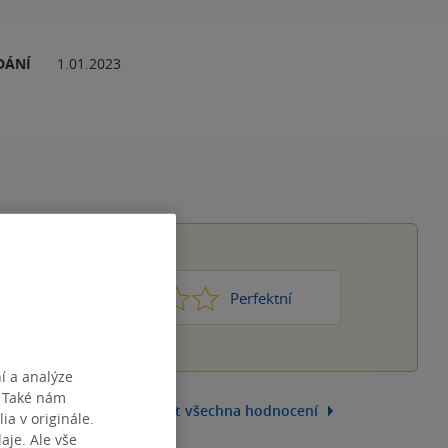
DÁNÍ
1.01.2023
1
2
3
4
5
Nic moc
Perfektní
í a analýze
. Také nám
Zobrazit všechna hodnocení
ia v originále.
je. Ale vše