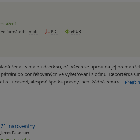
e stažení
e ve formátech
mobi
PDF
ePUB
ladá žena i s malou dcerkou, oči všech se upřou na jejího manžel
pátrání po pohřešovaných ve vyšetřování zločinu. Reportérka Cin
vrdí o Lucasovi, alespoň špetka pravdy, není žádná žena v…
Přejít 
21. narozeniny L
James Patterson
pevná vazba