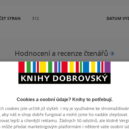
ČET STRAN
312
DATUM VY
Hodnocení a recenze čtenářů
PŘIDEJTE SVÉ HODNOCENÍ PRODUKTU
Hodnocení našich knihkupců: 0.0 z 5
Cookies a osobní údaje? Knihy to potřebují.
h cookies jste určitě již slyšeli. I my je využíváme ke shromažďován
, aby náš e-shop dobře fungoval a mohli jsme ho nadále zlepšovat
vat lepší a cílenější reklamu. Žádných 50 odstínů, ale klidně Vergil
s může předat marketingovým platformám i některé vaše osobní úda