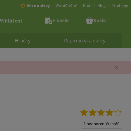
Akce a slevy
Vše důležité
Klub
Blog
Prodejny
E-košík
Košík
Přihlášení
Hračky
Papírnictví a dárky
Zav
4.0
z
5
1 hodnocení čtenářů
hvěz