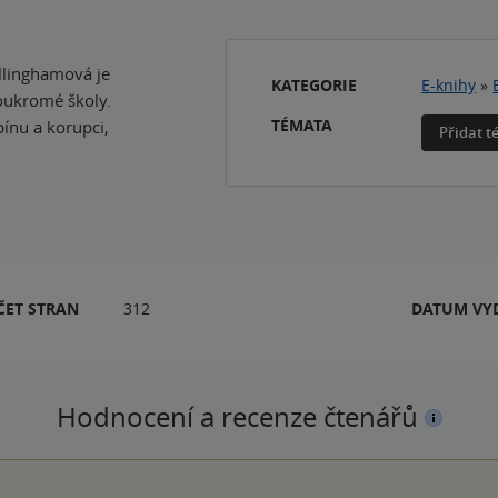
illinghamová je
KATEGORIE
E-knihy
»
soukromé školy.
TÉMATA
pínu a korupci,
Přidat 
ČET STRAN
312
DATUM VY
Hodnocení a recenze čtenářů