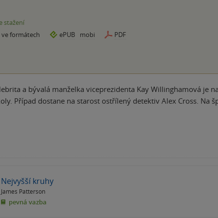
e stažení
e ve formátech
ePUB
mobi
PDF
elebrita a bývalá manželka viceprezidenta Kay Willinghamová je n
ly. Případ dostane na starost ostřílený detektiv Alex Cross. Na šp
Nejvyšší kruhy
James Patterson
pevná vazba