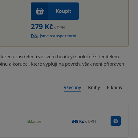
Koupit
279 Kč
s DPH
Jsme transparentní
alezena zastřelená ve svém bentleyi společně s ředitelem
ínu a korupci, které vyplují na povrch, však není připraven
Všechny
Knihy
E-knihy
Do košík
Skladem
348 Kč
s DPH