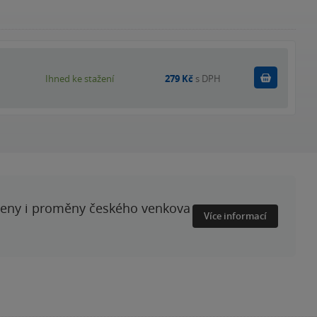
Koupit
Ihned ke stažení
279 Kč
s DPH
ženy i proměny českého venkova
Více informací