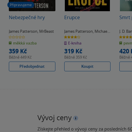
Připravujeme
Nebezpečné hry
Erupce
Smrt 
James Patterson
,
MrBeast
James Patterson
,
Michael
J. D. Ba
Crichton
Patter
0.0
4.2
4.8
z
z
z
měkká vazba
E-kniha
pevn
5
5
5
hvězdiček
hvězdiček
hvězdiče
359 Kč
319 Kč
420 
Běžně
449 Kč
Běžně
359 Kč
Běžně
Předobjednat
Koupit
Vývoj ceny
Získejte přehled o vývoji ceny za posledních 60