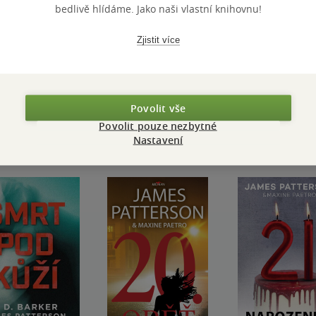
bedlivě hlídáme. Jako naši vlastní knihovnu!
Zjistit více
Přidat hodnocení
Povolit vše
Povolit pouze nezbytné
Nastavení