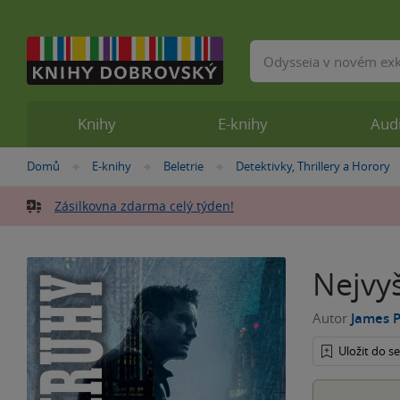
Vyhledávání
Knihy
E-knihy
Aud
Nacházíte
Domů
E-knihy
Beletrie
Detektivky, Thrillery a Horory
»
»
»
se
zde:
Zásilkovna zdarma celý týden!
Nejvy
Autor
James 
Uložit do 