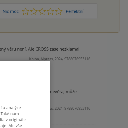
1
2
3
4
5
Nic moc
Perfektní
dený věru není. Ale CROSS zase nezklamal.
Kniha, Alpress, 2024, 9788076953116
. Co z počátku vypadá jako nevěra, může
í a analýze
Kniha, Alpress, 2024, 9788076953116
. Také nám
ia v originále.
je. Ale vše