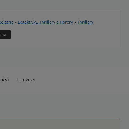
Beletrie
»
Detektivky, Thrillery a Horory
»
Thrillery
téma
DÁNÍ
1.01.2024