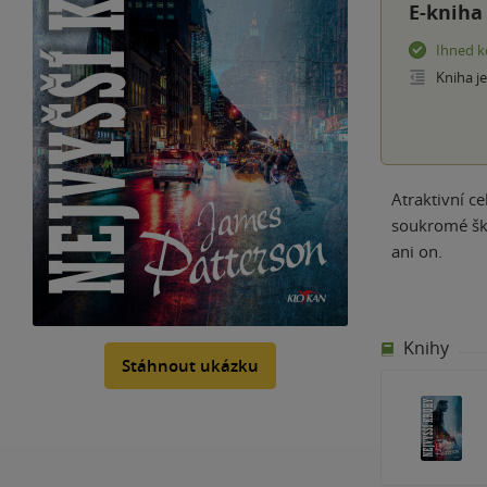
E-kniha
Ihned k
Kniha j
Atraktivní c
soukromé ško
ani on.
Knihy
Stáhnout ukázku