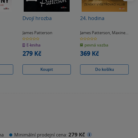
Dvojí hrozba
24. hodina
James Patterson
James Patterson
,
Maxine
Paetro
0.0
0.0
z
z
E-kniha
pevná vazba
5
5
hvězdiček
hvězdiček
279 Kč
369 Kč
Koupit
Do košíku
279 Kč
na
Minimální prodejní cena: