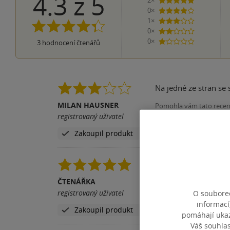
4.3
z
5
2×
5 hvězdiček
0×
4 hvězdičky
1×
3 hvězdičky
0×
2 hvězdičky
0×
3
hodnocení čtenářů
1 hvezdička
Na jedné ze stran se
MILAN HAUSNER
Pomohla vám tato rece
registrovaný uživatel
Zakoupil produkt
Kniha se mi četla vel
dopadnou jinak? To j
ČTENÁŘKA
registrovaný uživatel
O souborec
Pomohla vám tato rece
informací
Zakoupil produkt
pomáhají ukazo
Váš souhla