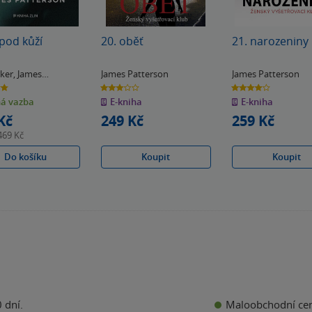
pod kůží
20. oběť
21. narozeniny
rker
,
James
James Patterson
James Patterson
son
3.0
4.0
z
z
á vazba
E-kniha
E-kniha
5
5
k
hvězdiček
hvězdiček
Kč
249 Kč
259 Kč
469 Kč
Do košíku
Koupit
Koupit
Maloobchodní ce
 dní.