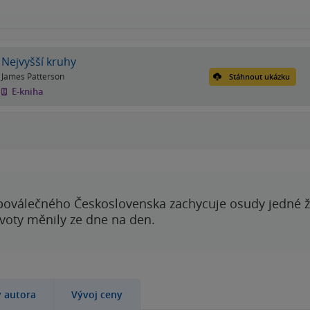
Nejvyšší kruhy
James Patterson
Stáhnout ukázku
E-kniha
poválečného Československa zachycuje osudy jedné 
ivoty měnily ze dne na den.
y autora
Vývoj ceny