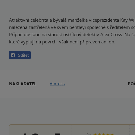
Atraktivní celebrita a bývalá manželka viceprezidenta Kay W
nalezena zastřelená ve svém bentleyi společně s ředitelem 
Případ dostane na starost ostřílený detektiv Alex Cross. Na š
které vyplují na povrch, však není připraven ani on.
Sdílet
NAKLADATEL
Alpress
PO