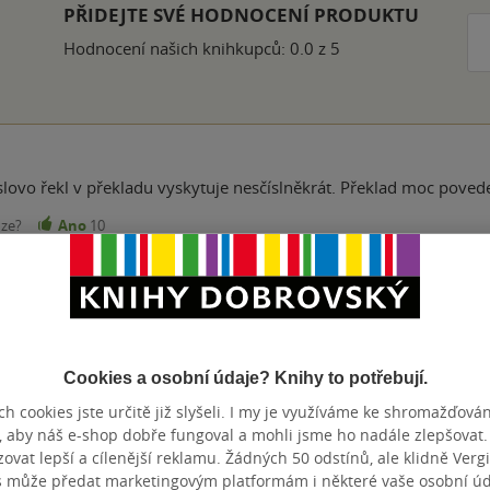
PŘIDEJTE SVÉ HODNOCENÍ PRODUKTU
Hodnocení našich knihkupců: 0.0 z 5
 slovo řekl v překladu vyskytuje nesčíslněkrát. Překlad moc pove
nze?
Ano
10
ice dobře, mám ráda tento druh literatury a zvláště Alexe Crosse
e otázka, na kterou najdete odpověď po přečtení.
Cookies a osobní údaje? Knihy to potřebují.
h cookies jste určitě již slyšeli. I my je využíváme ke shromažďován
nze?
Ano
7
, aby náš e-shop dobře fungoval a mohli jsme ho nadále zlepšovat
vat lepší a cílenější reklamu. Žádných 50 odstínů, ale klidně Vergil
s může předat marketingovým platformám i některé vaše osobní úda