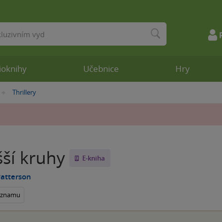
ioknihy
Učebnice
Hry
Thrillery
»
šší kruhy
E-kniha
Patterson
seznamu