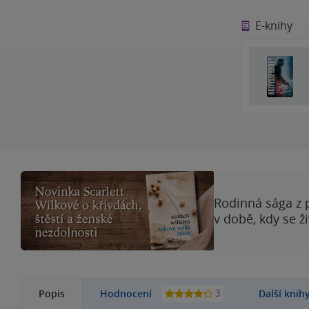
E-knihy
Rodinná sága z 
v době, kdy se ž
3
Popis
Hodnocení
Další knih