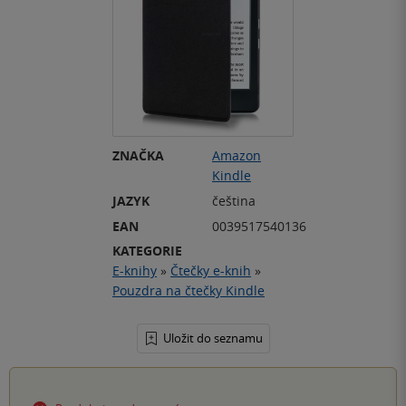
ZNAČKA
Amazon
Kindle
JAZYK
čeština
EAN
0039517540136
KATEGORIE
E-knihy
»
Čtečky e-knih
»
Pouzdra na čtečky Kindle
Uložit do seznamu