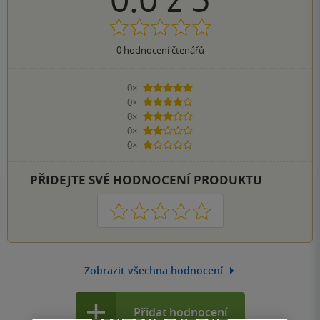
0
hodnocení čtenářů
0×
5 hvězdiček
0×
4 hvězdičky
0×
3 hvězdičky
0×
2 hvězdičky
0×
1 hvezdička
PŘIDEJTE SVÉ HODNOCENÍ PRODUKTU
1
2
3
4
5
Zobrazit všechna hodnocení
Přidat hodnocení