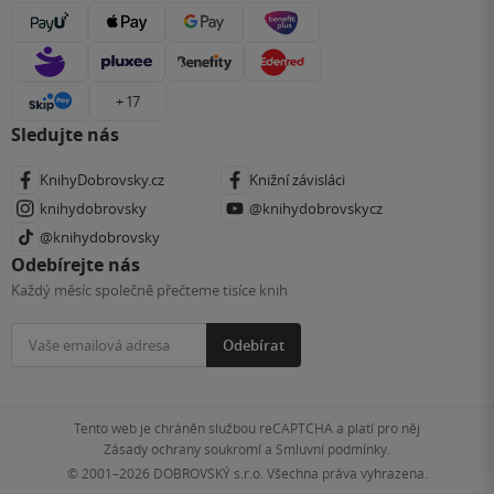
+ 17
Sledujte nás
KnihyDobrovsky.cz
Knižní závisláci
knihydobrovsky
@knihydobrovskycz
@knihydobrovsky
Odebírejte nás
Každý měsíc společně přečteme tisíce knih
Odebírat
Tento web je chráněn službou reCAPTCHA a platí pro něj
Zásady ochrany soukromí
a
Smluvní podmínky
.
© 2001–2026
DOBROVSKÝ s.r.o. Všechna práva vyhrazena.