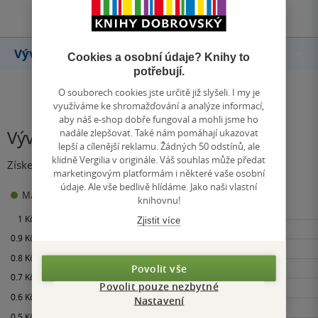
Vývoj ceny
Cookies a osobní údaje? Knihy to
potřebují.
O souborech cookies jste určitě již slyšeli. I my je
využíváme ke shromažďování a analýze informací,
aby náš e-shop dobře fungoval a mohli jsme ho
nadále zlepšovat. Také nám pomáhají ukazovat
Vývoj ceny
lepší a cílenější reklamu. Žádných 50 odstínů, ale
klidně Vergilia v originále. Váš souhlas může předat
Získejte přehled o vývoji ceny za posledních 60 dní.
marketingovým platformám i některé vaše osobní
údaje. Ale vše bedlivě hlídáme. Jako naši vlastní
0 Kč
Maloobchodní cena
Minimální prodejní cena:
knihovnu!
Zjistit více
Povolit vše
Povolit pouze nezbytné
Nastavení