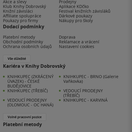
Akce a slevy
Prodejny
Klub Knihy Dobrovský
Aplikace KDčko
Knižní závisláci
Festival knižních závisláků
Affiliate spolupráce
Dárkové poukazy
Poukazy pro firmy
Nákupy pro školy
Dodací podmínky
Platební metody
Doprava
Obchodní podmínky
Reklamace a vrácení
Ochrana osobních údajů
Nastavení cookies
Vše důležité
Kariéra v Knihy Dobrovský
KNIHKUPEC (ZKRÁCENÝ
KNIHKUPEC - BRNO (Galerie
ÚVAZEK) - ČESKÉ
Vaňkovka)
BUDĚJOVICE
KNIHKUPEC (TŘEBÍČ)
VEDOUCÍ PRODEJNY
(TŘEBÍČ)
VEDOUCÍ PRODEJNY
KNIHKUPEC - KARVINÁ
(OLOMOUC - OC HANÁ)
Volné pracovní pozice
Platební metody