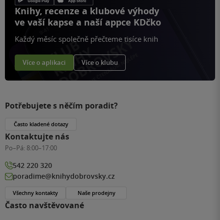
Knihy, recenze a klubové výhody
ve vaší kapse a naší appce KDčko
Každý měsíc společně přečteme tisíce knih
Více o aplikaci
Více o klubu
Potřebujete s něčím poradit?
Často kladené dotazy
Kontaktujte nás
Po–Pá:
8:00–17:00
542 220 320
poradime@knihydobrovsky.cz
Všechny kontakty
Naše prodejny
Často navštěvované