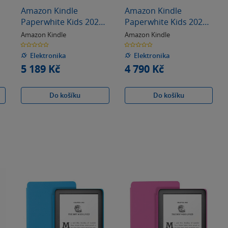
Amazon Kindle
Amazon Kindle
Paperwhite Kids 2024,
Paperwhite Kids 2024,
16GB , Starfish
16GB + pouzdro Cyber
Amazon Kindle
Amazon Kindle
É
City
0.0
0.0
z
z
5
5
Elektronika
Elektronika
hvězdiček
hvězdiček
5 189 Kč
4 790 Kč
Do košíku
Do košíku