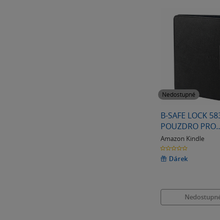
Nedostupné
B-SAFE LOCK 58
POUZDRO PRO
AMAZON KINDLE
Amazon Kindle
ČERNÉ
0.0
z
5
Dárek
hvězdiček
Nedostupn