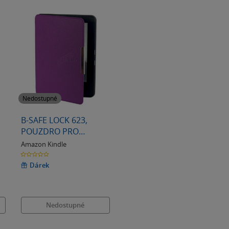
Nedostupné
B-SAFE LOCK 623,
POUZDRO PRO
AMAZON KINDLE
Amazon Kindle
PAPERWHITE 3,
0.0
z
FIALOVÉ
5
Dárek
hvězdiček
Nedostupné