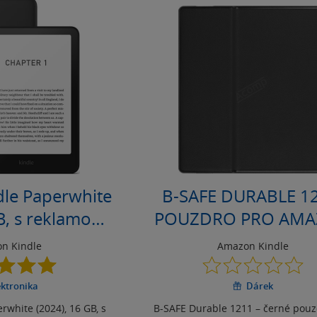
le Paperwhite
B-SAFE DURABLE 12
B, s reklamou,
POUZDRO PRO AM
erný
KINDLE OASIS 3, Č
n Kindle
Amazon Kindle
5.0
0.0
z
z
ektronika
Dárek
5
5
hvězdiček
hvězdiček
white (2024), 16 GB, s
B-SAFE Durable 1211 – černé pouz