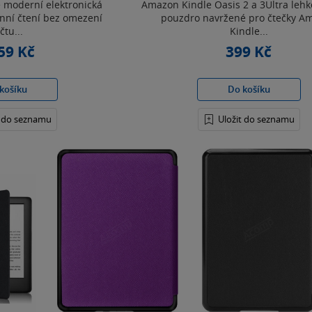
e moderní elektronická
Amazon Kindle Oasis 2 a 3Ultra leh
nní čtení bez omezení
pouzdro navržené pro čtečky A
čtu...
Kindle...
59 Kč
399 Kč
košíku
Do košíku
t do seznamu
Uložit do seznamu