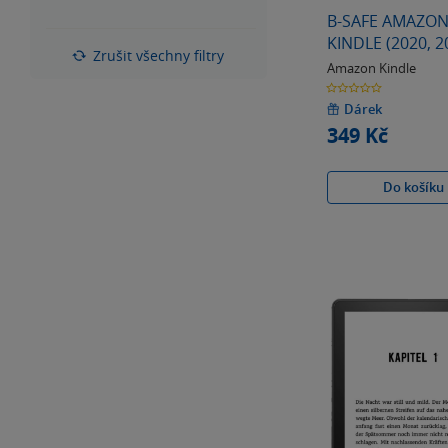
z
hvězdiček
B-SAFE AMAZO
5
KINDLE (2020, 2
hvězdiček
Zrušit všechny filtry
LOCK 1283, ČER
Amazon Kindle
POUZDRO
0.0
z
5
Dárek
hvězdiček
349 Kč
Do košíku