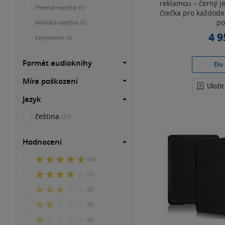
reklamou – černý j
Pevná vazba
(0)
čtečka pro každode
Měkká vazba
po
(0)
4 9
Leporelo
(0)
Formát audioknihy
Do 
Míra poškození
Uloži
Jazyk
čeština
(21)
Hodnocení
5
(16)
z
4
(1)
5
z
hvězdiček
3
(0)
5
z
hvězdiček
2
(0)
5
z
hvězdiček
1
(0)
5