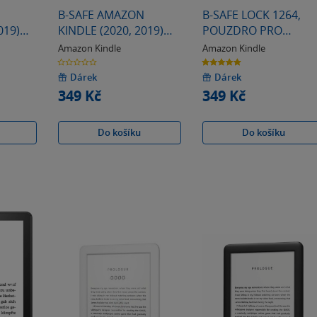
N
B-SAFE AMAZON
B-SAFE LOCK 1264,
019)
KINDLE (2020, 2019)
POUZDRO PRO
NÉ
LOCK 1287, FIALOVÉ
AMAZON KINDLE
Amazon Kindle
Amazon Kindle
POUZDRO
PAPERWHITE 4, ČERN
0.0
5.0
z
z
5
5
Dárek
Dárek
hvězdiček
hvězdiček
349 Kč
349 Kč
Do košíku
Do košíku