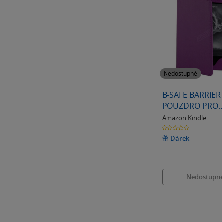
Nedostupné
B-SAFE BARRIER 
POUZDRO PRO
AMAZON KINDLE
Amazon Kindle
FIALOVÉ
0.0
z
5
Dárek
hvězdiček
Nedostupn