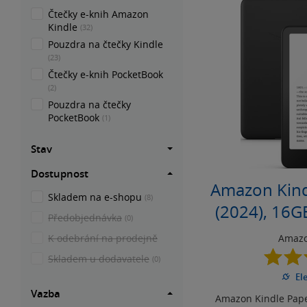
Čtečky e-knih Amazon
Kindle
(32)
Pouzdra na čtečky Kindle
(23)
Čtečky e-knih PocketBook
(2)
Pouzdra na čtečky
PocketBook
(1)
Stav
Dostupnost
Amazon Kind
Skladem na e-shopu
(8)
(2024), 16G
Předobjednávka
(0)
č
K odebrání na prodejně
Amazo
Skladem u dodavatele
(0)
El
Vazba
Amazon Kindle Paper