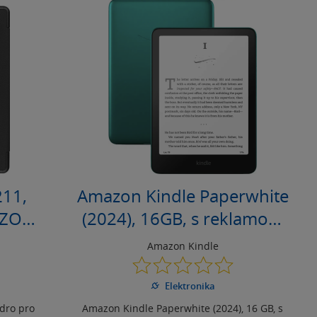
11,
Amazon Kindle Paperwhite
AZON
(2024), 16GB, s reklamou,
ERNÉ
zelený
Amazon Kindle
0.0
z
Elektronika
5
hvězdiček
dro pro
Amazon Kindle Paperwhite (2024), 16 GB, s