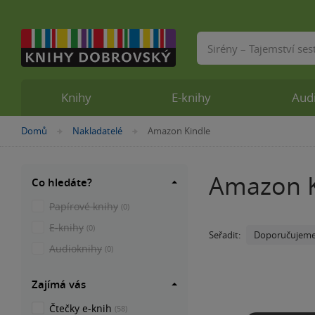
Vyhledávání
Knihy
E-knihy
Aud
Nacházíte
Domů
Nakladatelé
Amazon Kindle
»
»
se
zde:
Amazon K
Co hledáte?
Papírové knihy
(0)
E-knihy
(0)
Doporučujem
Seřadit:
Audioknihy
(0)
Zajímá vás
Čtečky e-knih
(58)