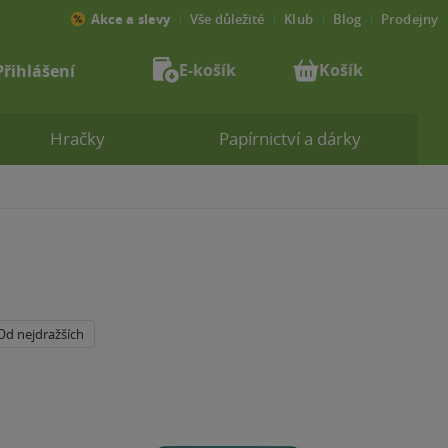
Akce a slevy
Vše důležité
Klub
Blog
Prodejny
E-košík
Košík
Přihlášení
Hračky
Papírnictví a dárky
Od nejdražších