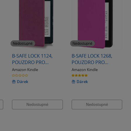
Nedostupné
Nedostupné
B-SAFE LOCK 1124,
B-SAFE LOCK 1268,
POUZDRO PRO
POUZDRO PRO
AMAZON KINDLE 8,
AMAZON KINDLE
Amazon Kindle
Amazon Kindle
FIALOVÉ
PAPERWHITE 4,
0.0
5.0
z
z
FIALOVÉ
5
5
Dárek
Dárek
hvězdiček
hvězdiček
Nedostupné
Nedostupné