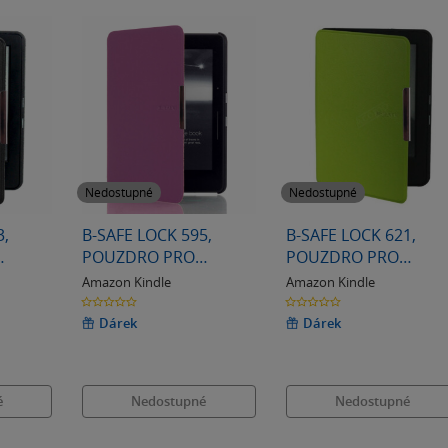
Nedostupné
Nedostupné
3,
B-SAFE LOCK 595,
B-SAFE LOCK 621,
POUZDRO PRO
POUZDRO PRO
 6,
AMAZON VOYAGE,
AMAZON KINDLE
Amazon Kindle
Amazon Kindle
FIALOVÉ
PAPERWHITE 3,
0.0
0.0
z
z
ZELENÉ
5
5
Dárek
Dárek
hvězdiček
hvězdiček
é
Nedostupné
Nedostupné