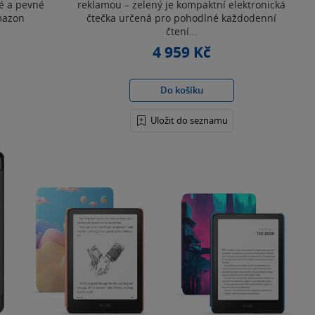
ké a pevné
reklamou – zelený je kompaktní elektronická
mazon
čtečka určená pro pohodlné každodenní
čtení...
4 959 Kč
Do košíku
Uložit do seznamu