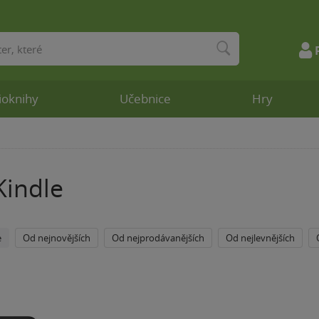
ioknihy
Učebnice
Hry
indle
e
Od nejnovějších
Od nejprodávanějších
Od nejlevnějších