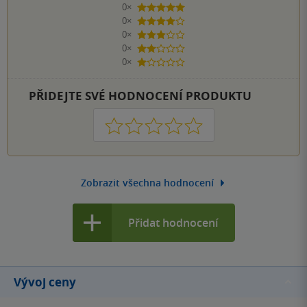
0×
5 hvězdiček
0×
4 hvězdičky
0×
3 hvězdičky
0×
2 hvězdičky
0×
1 hvezdička
PŘIDEJTE SVÉ HODNOCENÍ PRODUKTU
1
2
3
4
5
Zobrazit všechna hodnocení
Přidat hodnocení
Vývoj ceny