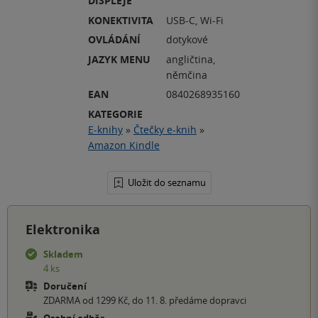
DISPLEJE
KONEKTIVITA
USB-C, Wi-Fi
OVLÁDÁNÍ
dotykové
JAZYK MENU
angličtina,
němčina
EAN
0840268935160
KATEGORIE
E-knihy
»
Čtečky e-knih
»
Amazon Kindle
Uložit do seznamu
Elektronika
Skladem
4 ks
Doručení
ZDARMA od 1299 Kč, do 11. 8. předáme dopravci
Osobní odběr