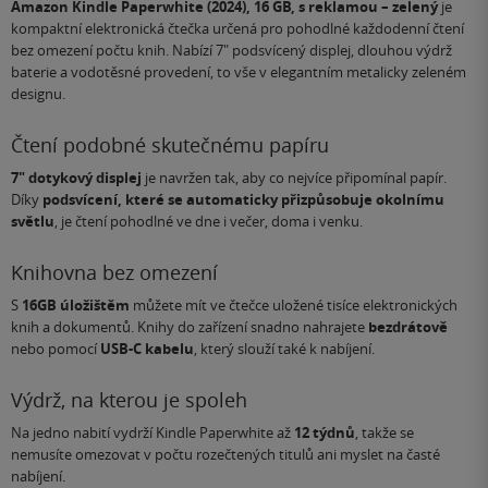
Amazon Kindle Paperwhite (2024), 16 GB, s reklamou – zelený
je
kompaktní elektronická čtečka určená pro pohodlné každodenní čtení
bez omezení počtu knih. Nabízí 7" podsvícený displej, dlouhou výdrž
baterie a vodotěsné provedení, to vše v elegantním metalicky zeleném
designu.
Čtení podobné skutečnému papíru
7" dotykový displej
je navržen tak, aby co nejvíce připomínal papír.
Díky
podsvícení, které se automaticky přizpůsobuje okolnímu
světlu
, je čtení pohodlné ve dne i večer, doma i venku.
Knihovna bez omezení
S
16GB úložištěm
můžete mít ve čtečce uložené tisíce elektronických
knih a dokumentů. Knihy do zařízení snadno nahrajete
bezdrátově
nebo pomocí
USB-C kabelu
, který slouží také k nabíjení.
Výdrž, na kterou je spoleh
Na jedno nabití vydrží Kindle Paperwhite až
12 týdnů
, takže se
nemusíte omezovat v počtu rozečtených titulů ani myslet na časté
nabíjení.