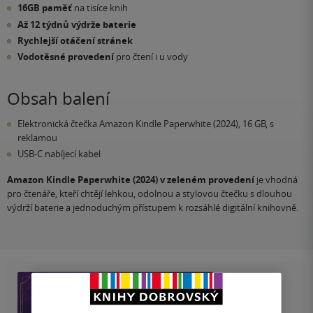
16GB paměť
na tisíce knih
Až 12 týdnů výdrže baterie
Rychlejší otáčení stránek
Vodotěsné provedení
pro čtení i u vody
Obsah balení
Elektronická čtečka Amazon Kindle Paperwhite (2024), 16 GB, s
reklamou
USB-C nabíjecí kabel
Amazon Kindle Paperwhite (2024) v zeleném provedení
je vhodná
pro čtenáře, kteří chtějí lehkou, odolnou a stylovou čtečku s dlouhou
výdrží baterie a jednoduchým přístupem k rozsáhlé digitální knihovně.