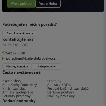
Více o aplikaci
Více o klubu
Potřebujete s něčím poradit?
Často kladené dotazy
Kontaktujte nás
Po–Pá:
8:00–17:00
542 220 320
poradime@knihydobrovsky.cz
Všechny kontakty
Naše prodejny
Často navštěvované
Akce a slevy
Prodejny
Klub Knihy Dobrovský
Aplikace KDčko
Knižní závisláci
Festival knižních závisláků
Affiliate spolupráce
Dárkové poukazy
Poukazy pro firmy
Nákupy pro školy
Dodací podmínky