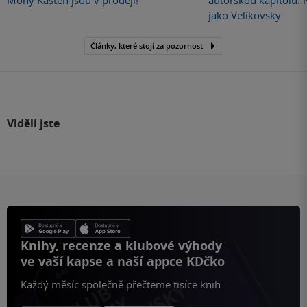
Mony Kasten jsou v prodeji!
autorskou kapitolu.
jako Velikovsky
Články, které stojí za pozornost
Viděli jste
Knihy, recenze a klubové výhody
ve vaší kapse a naší appce KDčko
Každý měsíc společně přečteme tisíce knih