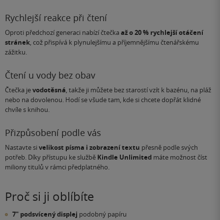
Rychlejší reakce při čtení
Oproti předchozí generaci nabízí čtečka
až o 20 % rychlejší otáčení
stránek
, což přispívá k plynulejšímu a příjemnějšímu čtenářskému
zážitku.
Čtení u vody bez obav
Čtečka je
vodotěsná
, takže ji můžete bez starostí vzít k bazénu, na pláž
nebo na dovolenou. Hodí se všude tam, kde si chcete dopřát klidné
chvíle s knihou.
Přizpůsobení podle vás
Nastavte si
velikost písma i zobrazení textu
přesně podle svých
potřeb. Díky přístupu ke službě
Kindle Unlimited
máte možnost číst
miliony titulů v rámci předplatného.
Proč si ji oblíbíte
7" podsvícený displej
podobný papíru