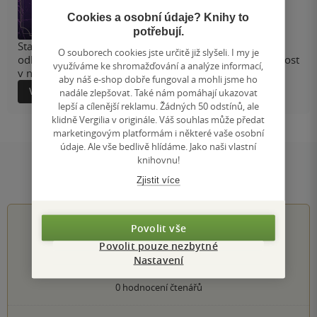
Cookies a osobní údaje? Knihy to
potřebují.
Starobylá elitní univerzita plná tajemství, touha po
O souborech cookies jste určitě již slyšeli. I my je
odhalení záhady smrtelné choroby a zakázaná přitažlivost
využíváme ke shromažďování a analýze informací,
v nové gotické dark romance.
aby náš e-shop dobře fungoval a mohli jsme ho
Více informací
nadále zlepšovat. Také nám pomáhají ukazovat
lepší a cílenější reklamu. Žádných 50 odstínů, ale
klidně Vergilia v originále. Váš souhlas může předat
marketingovým platformám i některé vaše osobní
údaje. Ale vše bedlivě hlídáme. Jako naši vlastní
knihovnu!
Hodnocení a recenze čtenářů
Zjistit více
0.0
z
5
Povolit vše
Povolit pouze nezbytné
Nastavení
0
hodnocení čtenářů