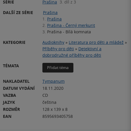
SÉRIE
Prašina
3. díl z 3
DALŠÍ ZE SÉRIE
Prašina
1.
Prašina
2.
Prašina - Černý merkurit
3.
Prašina - Bílá komnata
KATEGORIE
Audioknihy
»
Literatura pro děti a mládež
»
Příběhy pro děti
»
Detektivní a
dobrodružné příběhy pro děti
TÉMATA
Přidat téma
NAKLADATEL
Tympanum
DATUM VYDÁNÍ
18.11.2020
VAZBA
CD
JAZYK
čeština
ROZMĚR
128 x 139 x 8
EAN
8595693405758