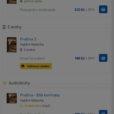
pevná vazba
Do k
Dostupné u dodavatele
312 Kč
s DPH
E-knihy
Prašina 3
Vojtěch Matocha
E-kniha
Koupit
Ihned ke stažení
189 Kč
s DPH
Stáhnout ukázku
Audioknihy
Prašina - Bílá komnata
Vojtěch Matocha
Audiokniha
(mp3)
Koupit