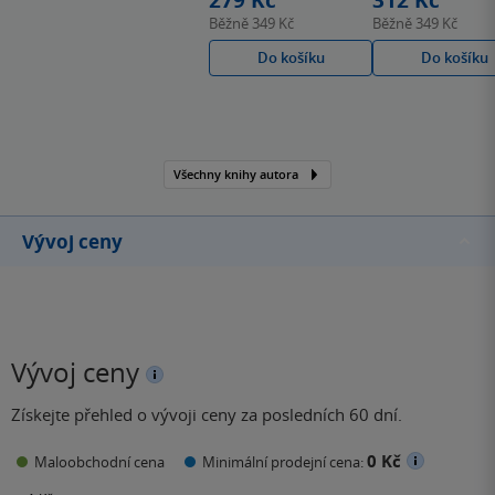
279 Kč
312 Kč
telefony, věnoval se
Běžně
349 Kč
Běžně
349 Kč
například projektu
Do košíku
Do košíku
Virtuální In Karty v
mobilní aplikaci Českých
drah Můj vlak. A kromě
toho vystřihl také
bestseller v podobě
Všechny knihy autora
dobrodružné…
Vývoj ceny
Vývoj ceny
Získejte přehled o vývoji ceny za posledních 60 dní.
0 Kč
Maloobchodní cena
Minimální prodejní cena: