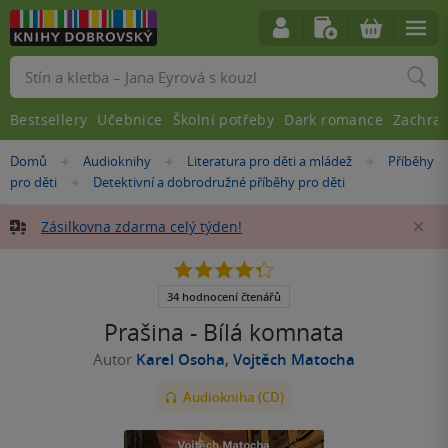
Vyhledávání
Bestsellery
Učebnice
Školní potřeby
Dark romance
Zachra
Nacházíte
Domů
Audioknihy
Literatura pro děti a mládež
Příběhy
»
»
»
se
pro děti
Detektivní a dobrodružné příběhy pro děti
»
zde:
Zásilkovna zdarma celý týden!
Za
4.3
z
5
34 hodnocení čtenářů
hvězdiček
Prašina - Bílá komnata
Autor
Karel Osoha
,
Vojtěch Matocha
Audiokniha (CD)