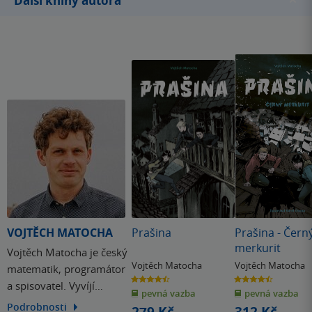
Další knihy autora
VOJTĚCH MATOCHA
Prašina
Prašina - Čern
merkurit
Vojtěch Matocha je český
Vojtěch Matocha
Vojtěch Matocha
matematik, programátor
4.5
4.5
a spisovatel. Vyvíjí
z
z
pevná vazba
pevná vazba
5
5
hvězdiček
hvězdiček
software pro mobilní
Podrobnosti