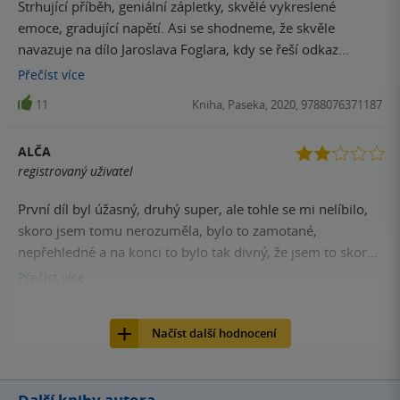
Strhující příběh, geniální zápletky, skvělé vykreslené
emoce, gradující napětí. Asi se shodneme, že skvěle
navazuje na dílo Jaroslava Foglara, kdy se řeší odkaz
tragicky zahynulého genia s přesahem do současnosti.
Přečíst
více
11
Kniha, Paseka, 2020, 9788076371187
ALČA
registrovaný uživatel
První díl byl úžasný, druhý super, ale tohle se mi nelíbilo,
skoro jsem tomu nerozuměla, bylo to zamotané,
nepřehledné a na konci to bylo tak divný, že jsem to skoro
nedočetla, duchové?!! jako vážně? Jako něco bylo fajn,
Přečíst
více
(bacha spoiler!) třeba únik kanálem, nebo hledání bílé
10
Kniha, Paseka, 2020, 9788076371187
komnaty s En, ale to jak se na sebe naštvali bylo příšerný,
Načíst další hodnocení
celý první a druhý díl jsem En držela palce snad ještě víc
než Jirkovi, a teď tohle?!! Omlouvám se, ale na kvalitu
předchozích dílů to opravdu nemělo! Nedoporučuji.