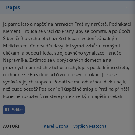
Popis
Je parné léto a napětí na hranicích Prašiny narůstá. Podnikatel
Klement Hrouda se vrací do Prahy, aby se pomstil, a po úbočí
Šibeničního vrchu obchází Krchlebani vedení záhadným
Melicharem. Co nevidět davy lidí vyrazí vzhůru temnými
uličkami a budou hledat stroj dávného vynálezce Hanuše
Nápravníka. Zatímco se v oprýskaných domech a na
prázdných náměstích v tichosti schyluje k poslednímu střetu,
rozhodne se En vzít osud čtvrti do svých rukou. Jirka se
vydává v jejích stopách. Podaří se mu odvážnou dívku najít,
než bude pozdě? Poslední díl úspěšné trilogie Prašina přináší
konečné rozuzlení, na které jsme s velkým napětím čekali.
Sdílet
AUTOŘI
Karel Osoha
|
Vojtěch Matocha