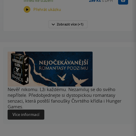
Ihned ke stažení
299 Kč
s DPH
Přehrát ukázku
Zobrazit
více
(+1)
Nevěř nikomu. Lži každému. Nezamiluj se do svého
nepřítele. Předobjednejte si dystopickou romantasy
senzaci, která potěší fanoušky Čtvrtého křídla i Hunger
Games.
Více informací