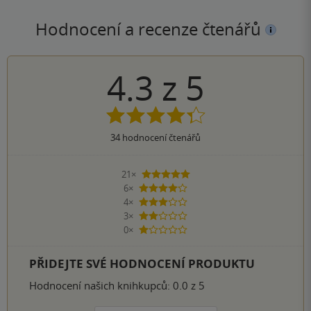
Hodnocení a recenze čtenářů
4.3
z
5
34
hodnocení čtenářů
21×
5 hvězdiček
6×
4 hvězdičky
4×
3 hvězdičky
3×
2 hvězdičky
0×
1 hvezdička
PŘIDEJTE SVÉ HODNOCENÍ PRODUKTU
Hodnocení našich knihkupců: 0.0 z 5