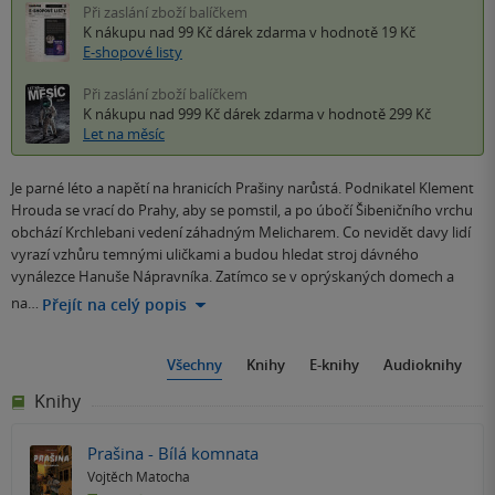
Při zaslání zboží balíčkem
K nákupu nad 99 Kč
dárek zdarma
v hodnotě 19 Kč
E-shopové listy
Při zaslání zboží balíčkem
K nákupu nad 999 Kč
dárek zdarma
v hodnotě 299 Kč
Let na měsíc
Je parné léto a napětí na hranicích Prašiny narůstá. Podnikatel Klement
Hrouda se vrací do Prahy, aby se pomstil, a po úbočí Šibeničního vrchu
obchází Krchlebani vedení záhadným Melicharem. Co nevidět davy lidí
vyrazí vzhůru temnými uličkami a budou hledat stroj dávného
vynálezce Hanuše Nápravníka. Zatímco se v oprýskaných domech a
na…
Přejít na celý popis
Všechny
Knihy
E-knihy
Audioknihy
Knihy
Prašina - Bílá komnata
Vojtěch Matocha