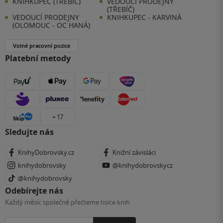
KNIHKUPEC (TŘEBÍČ)
VEDOUCÍ PRODEJNY
(TŘEBÍČ)
VEDOUCÍ PRODEJNY
KNIHKUPEC - KARVINÁ
(OLOMOUC - OC HANÁ)
Volné pracovní pozice
Platební metody
+ 17
Sledujte nás
KnihyDobrovsky.cz
Knižní závisláci
knihydobrovsky
@knihydobrovskycz
@knihydobrovsky
Odebírejte nás
Každý měsíc společně přečteme tisíce knih