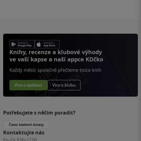
Knihy, recenze a klubové výhody
ve vaší kapse a naší appce KDčko
Každý měsíc společně přečteme tisíce knih
Více o aplikaci
Více o klubu
Potřebujete s něčím poradit?
Často kladené dotazy
Kontaktujte nás
Po–Pá:
8:00–17:00