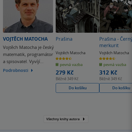
VOJTĚCH MATOCHA
Prašina
Prašina - Čern
merkurit
Vojtěch Matocha je český
Vojtěch Matocha
Vojtěch Matocha
matematik, programátor
4.5
4.5
a spisovatel. Vyvíjí
z
z
pevná vazba
pevná vazba
5
5
hvězdiček
hvězdiček
software pro mobilní
Podrobnosti
279 Kč
312 Kč
telefony, věnoval se
Běžně
349 Kč
Běžně
349 Kč
například projektu
Do košíku
Do košíku
Virtuální In Karty v
mobilní aplikaci Českých
drah Můj vlak. A kromě
toho vystřihl také
bestseller v podobě
Všechny knihy autora
dobrodružné…