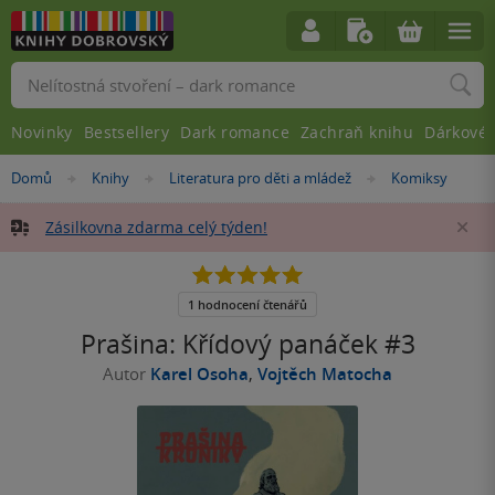
Vyhledávání
Novinky
Bestsellery
Dark romance
Zachraň knihu
Dárkové 
Nacházíte
Domů
Knihy
Literatura pro děti a mládež
Komiksy
»
»
»
se
zde:
Zásilkovna zdarma celý týden!
Za
5.0
z
5
1 hodnocení čtenářů
hvězdiček
Prašina: Křídový panáček #3
Autor
Karel Osoha
,
Vojtěch Matocha