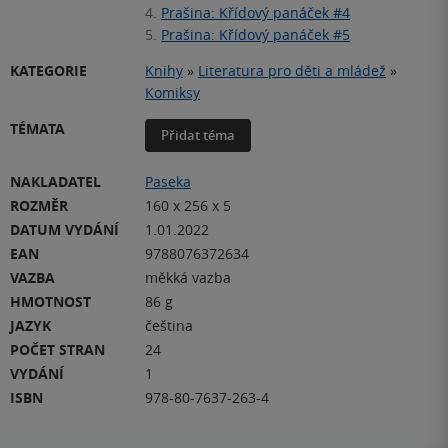
4.
Prašina: Křídový panáček #4
5.
Prašina: Křídový panáček #5
KATEGORIE
Knihy
»
Literatura pro děti a mládež
»
Komiksy
TÉMATA
Přidat téma
NAKLADATEL
Paseka
ROZMĚR
160 x 256 x 5
DATUM VYDÁNÍ
1.01.2022
EAN
9788076372634
VAZBA
měkká vazba
HMOTNOST
86 g
JAZYK
čeština
POČET STRAN
24
VYDÁNÍ
1
ISBN
978-80-7637-263-4