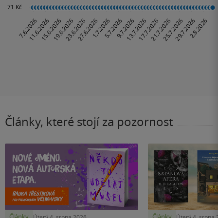
Články, které stojí za pozornost
Články
Články
Úterý 4. srpna 2026
Úterý 4. srpna