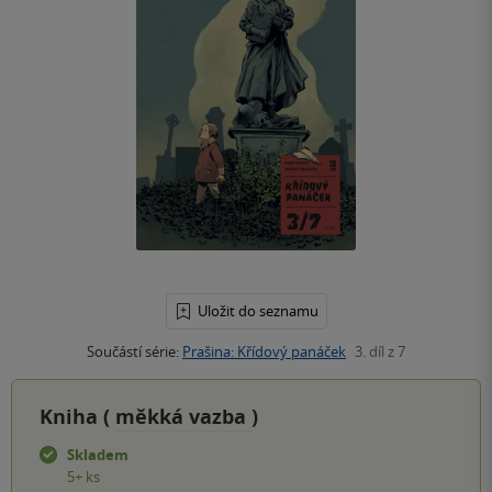
Uložit do seznamu
Součástí série:
Prašina: Křídový panáček
3. díl z 7
Kniha (
měkká vazba
)
Skladem
5+ ks