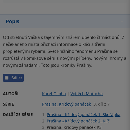
Popis
Od střetnutí Vaška s tajemným žhářem uběhlo čtrnáct dnů. Z
nečekaného místa přichází informace o klíči s třemi
propletenými rybami. Svět knižního fenoménu Prašina se
rozrůstá v komiksové sérii s novými příběhy, novými hrdiny a
novými záhadami. Toto jsou kroniky Prašiny.
Sdílet
AUTOŘI
Karel Osoha
|
Vojtěch Matocha
SÉRIE
Prašina: Křídový panáček
3. díl z 7
DALŠÍ ZE SÉRIE
1.
Prašina - Křídový panáček 1: Skořápka
2.
Prašina - Křídový panáček 2: Klíč
3.
Prašina: Křídový panáček #3