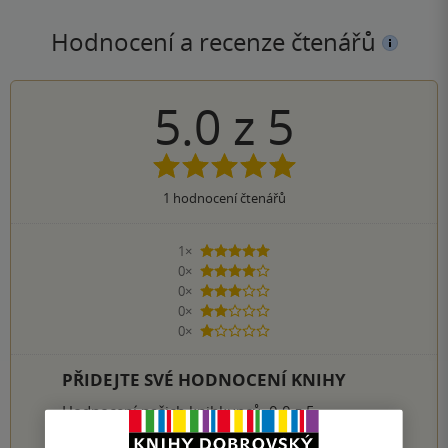
Hodnocení a recenze čtenářů
5.0
z
5
1
hodnocení čtenářů
1×
5 hvězdiček
0×
4 hvězdičky
0×
3 hvězdičky
0×
2 hvězdičky
0×
1 hvezdička
PŘIDEJTE SVÉ HODNOCENÍ KNIHY
Hodnocení našich knihkupců: 0.0 z 5