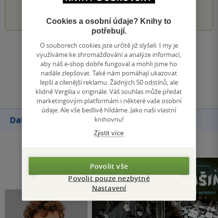
1
2
3
4
5
Cookies a osobní údaje? Knihy to
potřebují.
O souborech cookies jste určitě již slyšeli. I my je
Zobrazit všechna hodnocení
využíváme ke shromažďování a analýze informací,
aby náš e-shop dobře fungoval a mohli jsme ho
nadále zlepšovat. Také nám pomáhají ukazovat
Přidat hodnocení
lepší a cílenější reklamu. Žádných 50 odstínů, ale
klidně Vergilia v originále. Váš souhlas může předat
marketingovým platformám i některé vaše osobní
údaje. Ale vše bedlivě hlídáme. Jako naši vlastní
Další knihy autora
knihovnu!
Zjistit více
Povolit vše
Povolit pouze nezbytné
Nastavení