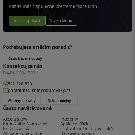
Každý měsíc společně přečteme tisíce knih
Více o aplikaci
Více o klubu
Potřebujete s něčím poradit?
Často kladené dotazy
Kontaktujte nás
Po–Pá:
8:00–17:00
542 220 320
poradime@knihydobrovsky.cz
Všechny kontakty
Naše prodejny
Často navštěvované
Akce a slevy
Prodejny
Klub Knihy Dobrovský
Aplikace KDčko
Knižní závisláci
Festival knižních závisláků
Affiliate spolupráce
Dárkové poukazy