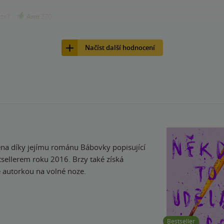
nze?
Ano
270
Načíst další hodnocení
na díky jejímu románu Bábovky popisující
tsellerem roku 2016. Brzy také získá
e autorkou na volné noze.
Bestseller