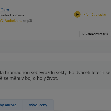
Osm
Přehrát ukázku
Radka Třeštíková
Audiokniha
(mp3)
Zobrazit
více
(+1)
00:00
00:00
ila hromadnou sebevraždu sekty. Po dvaceti letech se 
 se mění v boj o holý život.
ihy autora
Vývoj ceny