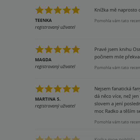
Knížka mě naprosto c
TEENKA
Pomohla vám tato rece
registrovaný uživatel
Pravé jsem knihu Osm
počinem mile překvap
MAGDA
registrovaný uživatel
Pomohla vám tato rece
Nejsem fanatická fan
dá něco více, než j
MARTINA S.
slovem a jení posle
registrovaný uživatel
moc Radko a těším se
Pomohla vám tato rece
Kniha mne pohltila.