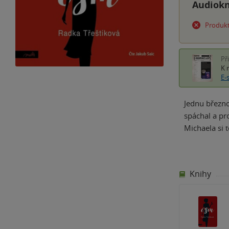
Audiok
Produkt
Př
K 
E-
Jednu březno
spáchal a pr
Michaela si 
Knihy