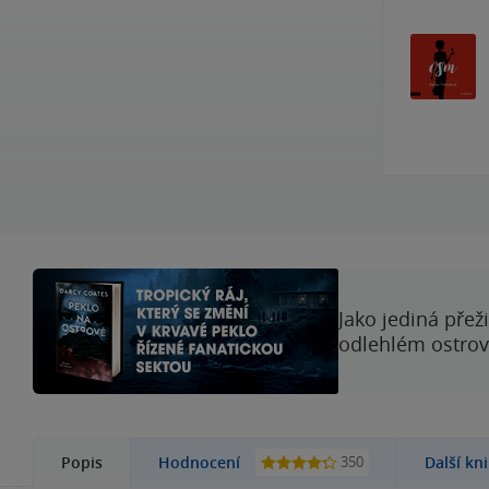
Jako jediná přež
odlehlém ostrově
350
Popis
Hodnocení
Další kn