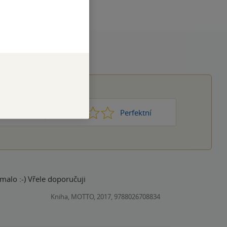
1
2
3
4
5
Nic moc
Perfektní
malo :-) Vřele doporučuji
Kniha, MOTTO, 2017, 9788026708834