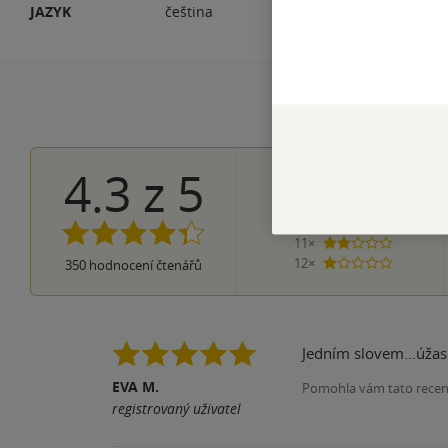
JAZYK
čeština
EA
4.3
z
5
210×
5 hvězdi
82×
4 hvězdičky
35×
3 hvězdičky
11×
2 hvězdičky
12×
350
hodnocení čtenářů
1 hvezdička
Jedním slovem...úžasn
EVA M.
Pomohla vám tato rece
registrovaný uživatel