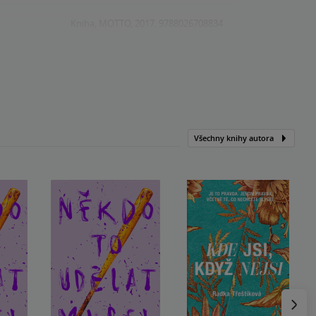
Kniha, MOTTO, 2017, 9788026708834
Všechny knihy autora
Následu