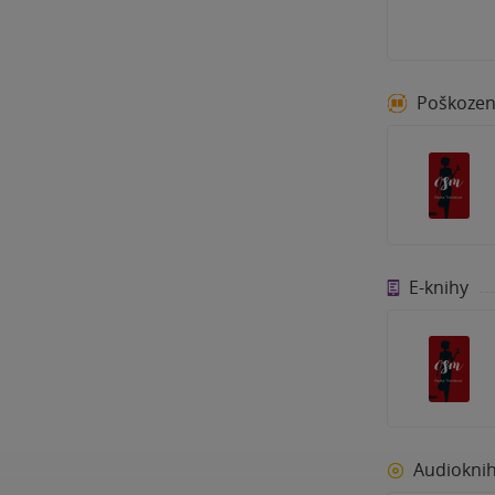
Poškoze
E-knihy
Audiokni