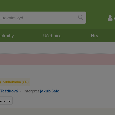
ioknihy
Učebnice
Hry
Audiokniha (CD)
řeštíková
Interpret
Jakub Saic
seznamu