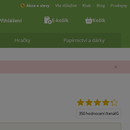
Akce a slevy
Vše důležité
Klub
Blog
Prodejny
E-košík
Košík
Přihlášení
Hračky
Papírnictví a dárky
Zav
4.3
z
5
350 hodnocení čtenářů
hvězdi