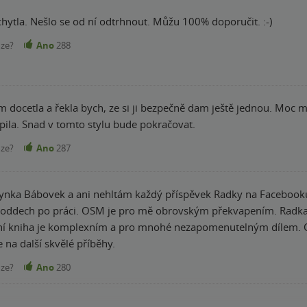
hytla. Nešlo se od ní odtrhnout. Můžu 100% doporučit. :-)
nze?
Ano
288
 docetla a řekla bych, ze si ji bezpečně dam ještě jednou. Moc m
ila. Snad v tomto stylu bude pokračovat.
nze?
Ano
287
ynka Bábovek a ani nehltám každý příspěvek Radky na Facebooku.
en oddech po práci. OSM je pro mě obrovským překvapením. Radk
dní kniha je komplexním a pro mnohé nezapomenutelným dílem. O
 na další skvělé příběhy.
nze?
Ano
280