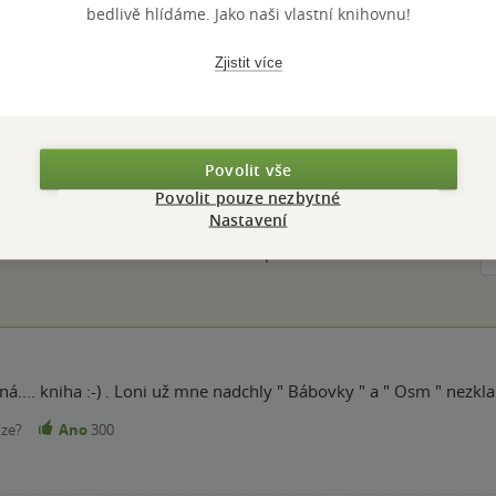
N
8594050427198
bedlivě hlídáme. Jako naši vlastní knihovnu!
Zjistit více
Hodnocení a recenze čtenářů
Povolit vše
Povolit pouze nezbytné
ček
PŘIDEJTE SVÉ HODNOCENÍ PRODUKTU
Nastavení
Hodnocení našich knihkupců: 0.0 z 5
á.... kniha :-) . Loni už mne nadchly " Bábovky " a " Osm " nezkla
nze?
Ano
300