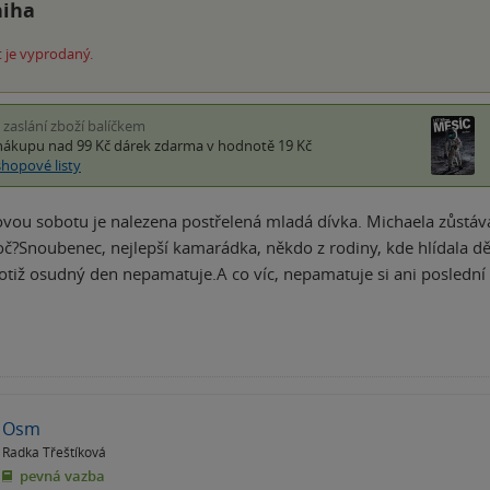
niha
 je vyprodaný.
i zaslání zboží balíčkem
nákupu nad 99 Kč
dárek zdarma
v hodnotě 19 Kč
shopové listy
vou sobotu je nalezena postřelená mladá dívka. Michaela zůstává 
oč?Snoubenec, nejlepší kamarádka, někdo z rodiny, kde hlídala dě
totiž osudný den nepamatuje.A co víc, nepamatuje si ani poslední
Osm
Radka Třeštíková
pevná vazba