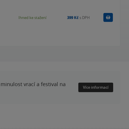
Koupit
Ihned ke stažení
399 Kč
s DPH
minulost vrací a festival na
Více informací