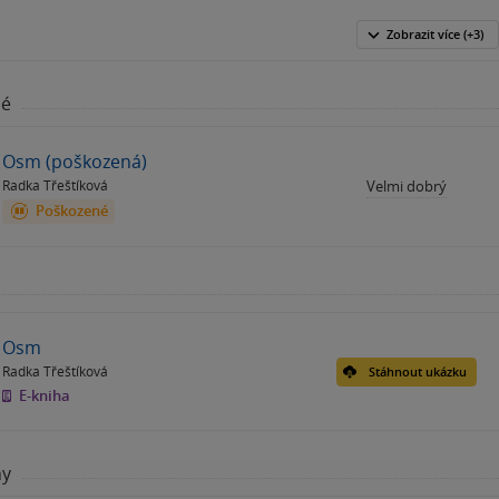
Zobrazit
více
(+3)
né
Osm (poškozená)
Radka Třeštíková
Velmi dobrý
Poškozené
Osm
Radka Třeštíková
Stáhnout ukázku
E-kniha
hy