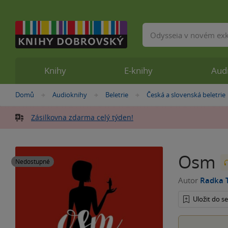
Vyhledávání
Knihy
E-knihy
Aud
Nacházíte
Domů
Audioknihy
Beletrie
Česká a slovenská beletrie
»
»
»
se
zde:
Zásilkovna zdarma celý týden!
Osm
Nedostupné
Autor
Radka T
Uložit do 