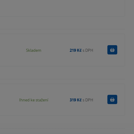
Do košík
Skladem
219 Kč
s DPH
Koupit
Ihned ke stažení
319 Kč
s DPH