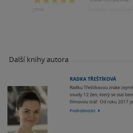
JANA
Pomohla vám tato rece
registrovaný uživatel
Další knihy autora
RADKA TŘEŠTÍKOVÁ
Radku Třeštíkovou znáte zejmé
osudy 12 žen, který se stal bes
filmovou tvář. Od roku 2017 j
Podrobnosti