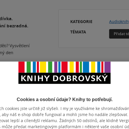
dívka.
KATEGORIE
Audioknih
ání bezradná.
TÉMATA
Přidat 
ěti? Vysvětlení
dný den
erý začal tak
Cookies a osobní údaje? Knihy to potřebují.
h cookies jste určitě již slyšeli. I my je využíváme ke shromažďován
, aby náš e-shop dobře fungoval a mohli jsme ho nadále zlepšovat
ZBA
CD
ROZMĚR
vat lepší a cílenější reklamu. Žádných 50 odstínů, ale klidně Vergil
TUM VYDÁNÍ
30.04.2019
DATUM DO
s může předat marketingovým platformám i některé vaše osobní úda