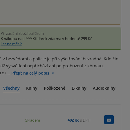
Při zaslání zboží balíčkem
K nákupu nad 999 Kč
dárek zdarma
v hodnotě 299 Kč
Let na měsíc
v bezvědomí a policie je při vyšetřování bezradná. Kdo čin
ti? Vysvětlení nepřichází ani po probuzení z kómatu.
 rok…
Přejít na celý popis
Všechny
Knihy
Poškozené
E-knihy
Audioknihy
Do košík
Skladem
402 Kč
s DPH