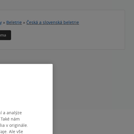
y
»
Beletrie
»
Česká a slovenská beletrie
téma
í a analýze
. Také nám
140 x 125
ia v originále.
TISKU
2.05.2019
je. Ale vše