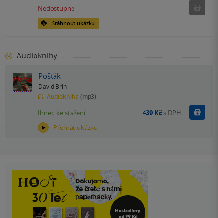
Nedostu
Nedostupné
Stáhnout ukázku
Audioknihy
Pošťák
David Brin
Audiokniha
(mp3)
Koupit
Ihned ke stažení
439 Kč
s DPH
Přehrát ukázku