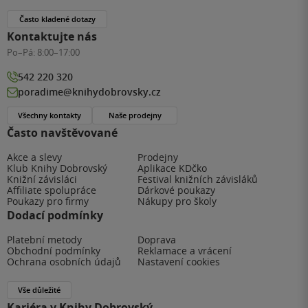
Často kladené dotazy
Kontaktujte nás
Po–Pá:
8:00–17:00
542 220 320
poradime@knihydobrovsky.cz
Všechny kontakty
Naše prodejny
Často navštěvované
Akce a slevy
Prodejny
Klub Knihy Dobrovský
Aplikace KDčko
Knižní závisláci
Festival knižních závisláků
Affiliate spolupráce
Dárkové poukazy
Poukazy pro firmy
Nákupy pro školy
Dodací podmínky
Platební metody
Doprava
Obchodní podmínky
Reklamace a vrácení
Ochrana osobních údajů
Nastavení cookies
Vše důležité
Kariéra v Knihy Dobrovský