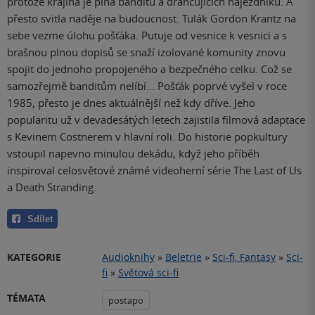
protože krajina je plná banditů a drancujících nájezdníků. A
přesto svitla naděje na budoucnost. Tulák Gordon Krantz na
sebe vezme úlohu pošťáka. Putuje od vesnice k vesnici a s
brašnou plnou dopisů se snaží izolované komunity znovu
spojit do jednoho propojeného a bezpečného celku. Což se
samozřejmě banditům nelíbí… Pošťák poprvé vyšel v roce
1985, přesto je dnes aktuálnější než kdy dříve. Jeho
popularitu už v devadesátých letech zajistila filmová adaptace
s Kevinem Costnerem v hlavní roli. Do historie popkultury
vstoupil napevno minulou dekádu, když jeho příběh
inspiroval celosvětové známé videoherní série The Last of Us
a Death Stranding.
Sdílet
KATEGORIE
Audioknihy
»
Beletrie
»
Sci-fi, Fantasy
»
Sci-
fi
»
Světová sci-fi
TÉMATA
postapo