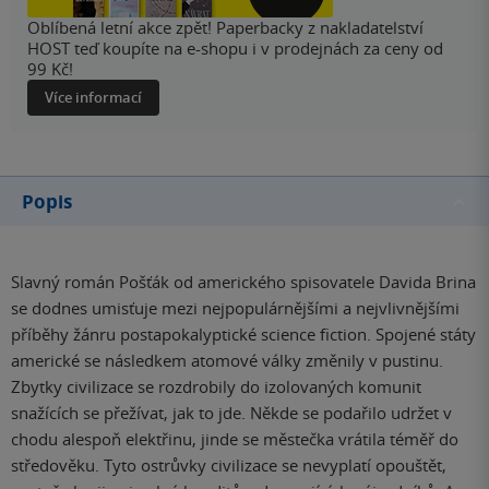
Oblíbená letní akce zpět! Paperbacky z nakladatelství
HOST teď koupíte na e-shopu i v prodejnách za ceny od
99 Kč!
Více informací
Popis
Slavný román Pošťák od amerického spisovatele Davida Brina
se dodnes umisťuje mezi nejpopulárnějšími a nejvlivnějšími
příběhy žánru postapokalyptické science fiction. Spojené státy
americké se následkem atomové války změnily v pustinu.
Zbytky civilizace se rozdrobily do izolovaných komunit
snažících se přežívat, jak to jde. Někde se podařilo udržet v
chodu alespoň elektřinu, jinde se městečka vrátila téměř do
středověku. Tyto ostrůvky civilizace se nevyplatí opouštět,