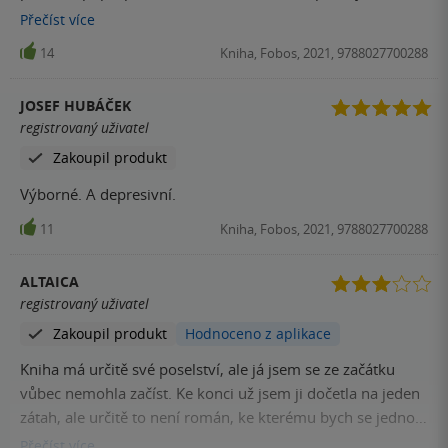
americké dějiny než postapo... nicméně nehleďte jen na
Přečíst
více
můj názor, třeba se Vám kniha zalíbí :).
14
Kniha, Fobos, 2021, 9788027700288
JOSEF HUBÁČEK
registrovaný uživatel
Zakoupil produkt
Výborné. A depresivní.
11
Kniha, Fobos, 2021, 9788027700288
ALTAICA
registrovaný uživatel
Zakoupil produkt
Hodnoceno z aplikace
Kniha má určitě své poselství, ale já jsem se ze začátku
vůbec nemohla začíst. Ke konci už jsem ji dočetla na jeden
zátah, ale určitě to není román, ke kterému bych se jednou
chtěla vrátit.
Přečíst
více