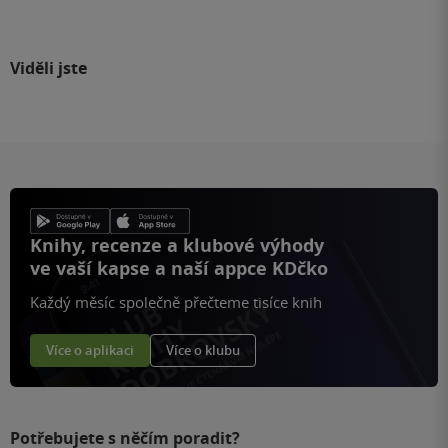
Viděli jste
Knihy, recenze a klubové výhody
ve vaší kapse a naší appce KDčko
Každý měsíc společně přečteme tisíce knih
Více o aplikaci
Více o klubu
Potřebujete s něčím poradit?