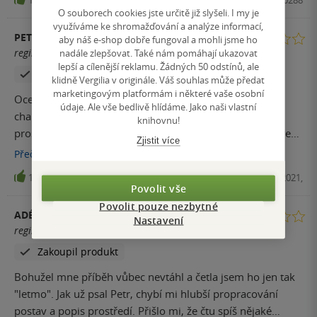
O souborech cookies jste určitě již slyšeli. I my je
využíváme ke shromažďování a analýze informací,
PETER
aby náš e-shop dobře fungoval a mohli jsme ho
registrovaný uživatel
nadále zlepšovat. Také nám pomáhají ukazovat
lepší a cílenější reklamu. Žádných 50 odstínů, ale
Zakoupil produkt
klidně Vergilia v originále. Váš souhlas může předat
marketingovým platformám i některé vaše osobní
Ocekaval jsem od knizky vic. Chybela mi hlubsi
údaje. Ale vše bedlivě hlídáme. Jako naši vlastní
charakteristika postav, vetsi duraz na apokalypticke
knihovnu!
prostredi a napeti. Sledovana linie byla zajimava ale zaver
Zjistit více
me nepresvedcil. Jinak prijemne cteni.
Přečíst
více
15
E-kniha, Fobos, 2021,
Povolit vše
Povolit pouze nezbytné
ADÉLA ŠEBELOVÁ
Nastavení
registrovaný uživatel
Zakoupil produkt
Bohužel mne příběh vůbec nevtáhl a četla jsem ho jen tak
"letmo". Jak už psal Petr, chybí mi hlubší propracování
postav a popis prostředí. Přišlo mi, že čtu spíš nějaké