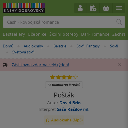
Vyhledávání
Bestsellery
Učebnice
Školní potřeby
Dark romance
Zachra
Nacházíte
Domů
Audioknihy
Beletrie
Sci-fi, Fantasy
Sci-fi
»
»
»
»
se
Světová sci-fi
»
zde:
Zásilkovna zdarma celý týden!
Za
4.1
z
5
33 hodnocení čtenářů
hvězdiček
Pošťák
Autor
David Brin
Interpret
Saša Rašilov ml.
Audiokniha (Mp3)