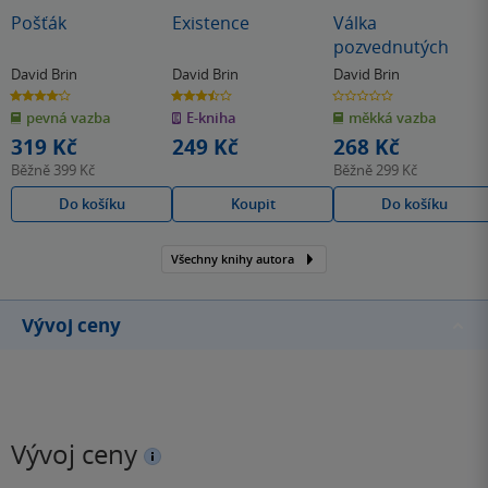
Pošťák
Existence
Válka
pozvednutých
David Brin
David Brin
David Brin
4.1
3.5
0.0
z
z
z
pevná vazba
E-kniha
měkká vazba
5
5
5
hvězdiček
hvězdiček
hvězdiček
319 Kč
249 Kč
268 Kč
Běžně
399 Kč
Běžně
299 Kč
Do košíku
Koupit
Do košíku
Všechny knihy autora
Vývoj ceny
Vývoj ceny