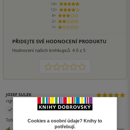
14×
5 hvězdiček
12×
4 hvězdičky
4×
3 hvězdičky
2×
2 hvězdičky
1×
1 hvezdička
PŘIDEJTE SVÉ HODNOCENÍ PRODUKTU
Hodnocení našich knihkupců: 4.0 z 5
1
2
3
4
5
JOSEF SULEK
registrovaný uživatel
Zakoupil produkt
Tohle mi sedlo :)
Cookies a osobní údaje? Knihy to
potřebují.
16
Kniha, Fobos, 2021, 9788027700288