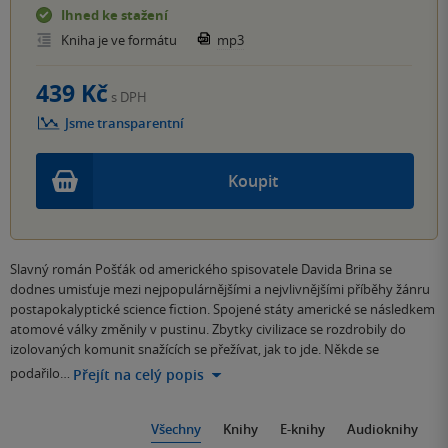
Ihned ke stažení
Kniha je ve formátu
mp3
439 Kč
s DPH
Jsme transparentní
Koupit
Slavný román Pošťák od amerického spisovatele Davida Brina se
dodnes umisťuje mezi nejpopulárnějšími a nejvlivnějšími příběhy žánru
postapokalyptické science fiction. Spojené státy americké se následkem
atomové války změnily v pustinu. Zbytky civilizace se rozdrobily do
izolovaných komunit snažících se přežívat, jak to jde. Někde se
podařilo…
Přejít na celý popis
Všechny
Knihy
E-knihy
Audioknihy