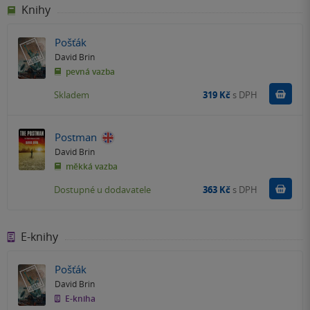
Knihy
Pošťák
David Brin
pevná vazba
Do k
Skladem
319 Kč
s DPH
Postman
David Brin
měkká vazba
Do k
Dostupné u dodavatele
363 Kč
s DPH
E-knihy
Pošťák
David Brin
E-kniha