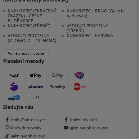
KNIHKUPEC (ZKRÁCENÝ
KNIHKUPEC - BRNO (Galerie
ÚVAZEK) - ČESKÉ
Vaňkovka)
BUDĚJOVICE
KNIHKUPEC (TŘEBÍČ)
VEDOUCÍ PRODEJNY
(TŘEBÍČ)
VEDOUCÍ PRODEJNY
KNIHKUPEC - KARVINÁ
(OLOMOUC - OC HANÁ)
Volné pracovní pozice
Platební metody
+ 17
Sledujte nás
KnihyDobrovsky.cz
Knižní závisláci
knihydobrovsky
@knihydobrovskycz
@knihydobrovsky