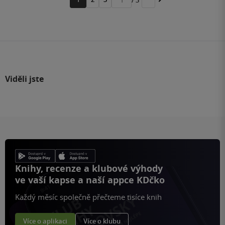
Přejít
na
stránku
Viděli jste
Knihy, recenze a klubové výhody
ve vaší kapse a naší appce KDčko
Každý měsíc společně přečteme tisíce knih
Více o aplikaci
Více o klubu