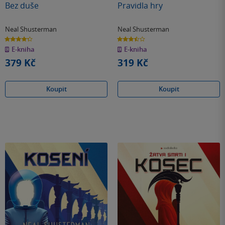
Bez duše
Pravidla hry
Neal Shusterman
Neal Shusterman
4.3
3.5
z
z
E-kniha
E-kniha
5
5
hvězdiček
hvězdiček
379 Kč
319 Kč
Koupit
Koupit