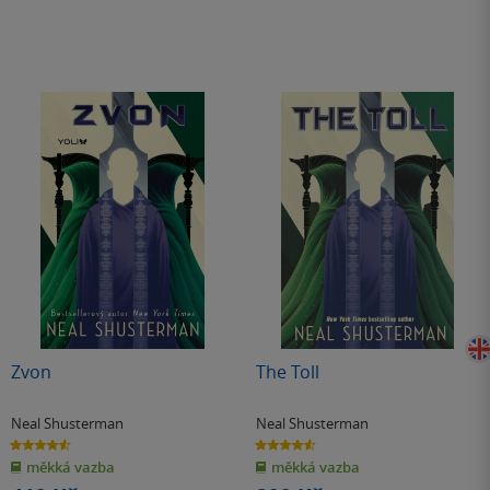
Zvon
The Toll
Neal Shusterman
Neal Shusterman
4.6
4.6
z
z
měkká vazba
měkká vazba
5
5
hvězdiček
hvězdiček