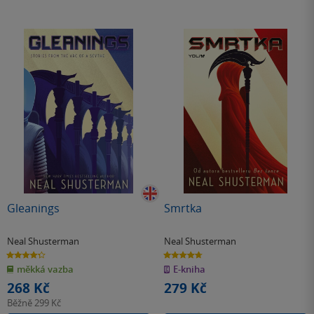
Gleanings
Smrtka
Neal Shusterman
Neal Shusterman
4.3
4.7
z
z
měkká vazba
E-kniha
5
5
hvězdiček
hvězdiček
268 Kč
279 Kč
Běžně
299 Kč