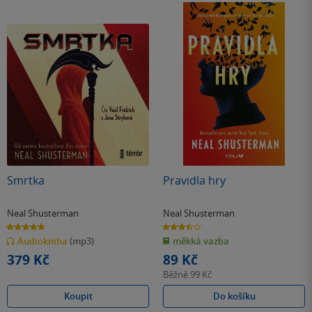
Smrtka
Pravidla hry
Neal Shusterman
Neal Shusterman
4.7
3.5
z
z
Audiokniha
(mp3)
měkká vazba
5
5
hvězdiček
hvězdiček
379 Kč
89 Kč
Běžně
99 Kč
Koupit
Do košíku