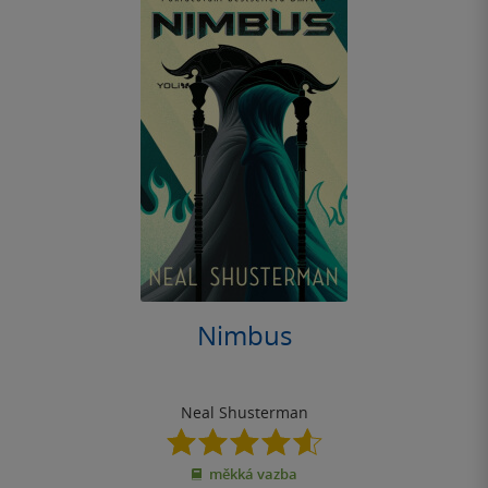
Nimbus
Neal Shusterman
4.6
z
měkká vazba
5