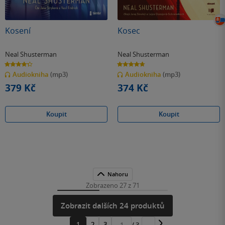
Kosení
Kosec
Neal Shusterman
Neal Shusterman
4.3
4.7
z
z
Audiokniha
(mp3)
Audiokniha
(mp3)
5
5
hvězdiček
hvězdiček
379 Kč
374 Kč
Koupit
Koupit
Nahoru
Zobrazeno 27 z 71
Zobrazit dalších 24 produktů
1
2
3
/ 3