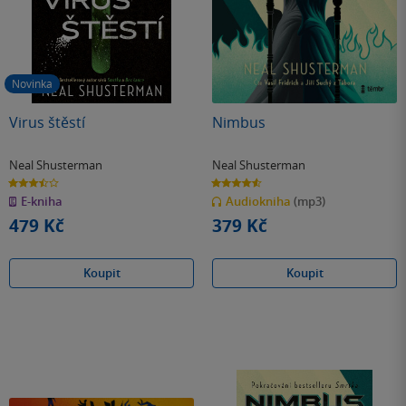
Novinka
Virus štěstí
Nimbus
Neal Shusterman
Neal Shusterman
3.5
4.6
z
z
E-kniha
Audiokniha
(mp3)
5
5
hvězdiček
hvězdiček
479 Kč
379 Kč
Koupit
Koupit