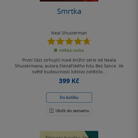
Smrtka
Neal Shusterman
4.7
z
měkká vazba
5
hvězdiček
První část strhující nové knižní série od Neala
Shustermana, autora čtenářského hitu Bez šance. Ve
světě budoucnosti lidstvo zvítězilo...
399 Kč
Do košíku
Uložit do seznamu