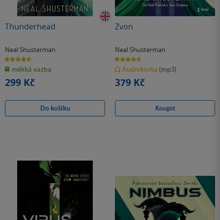
Thunderhead
Zvon
Neal Shusterman
Neal Shusterman
4.6
4.6
z
z
měkká vazba
Audiokniha
(mp3)
5
5
hvězdiček
hvězdiček
299 Kč
379 Kč
Do košíku
Koupit