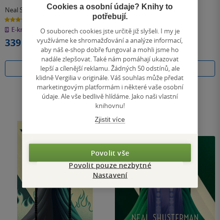
Cookies a osobní údaje? Knihy to
Neal Shusterman
Neal Shusterman
potřebují.
4.3
4.4
z
z
E-kniha
měkká vazba
5
5
O souborech cookies jste určitě již slyšeli. I my je
hvězdiček
hvězdiček
využíváme ke shromažďování a analýze informací,
339 Kč
321 Kč
aby náš e-shop dobře fungoval a mohli jsme ho
Běžně
359 Kč
nadále zlepšovat. Také nám pomáhají ukazovat
lepší a cílenější reklamu. Žádných 50 odstínů, ale
Koupit
Do košíku
klidně Vergilia v originále. Váš souhlas může předat
marketingovým platformám i některé vaše osobní
údaje. Ale vše bedlivě hlídáme. Jako naši vlastní
knihovnu!
Zjistit více
Povolit vše
Povolit pouze nezbytné
Nastavení