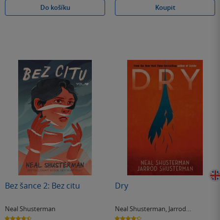
Do košíku
Koupit
Bez šance 2: Bez citu
Dry
Neal Shusterman
Neal Shusterman
,
Jarrod
Shusterman
4.4
4.3