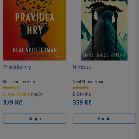
Pravidla hry
Nimbus
Neal Shusterman
Neal Shusterman
3.5
4.6
z
z
Audiokniha
(mp3)
E-kniha
5
5
hvězdiček
hvězdiček
379 Kč
359 Kč
Koupit
Koupit