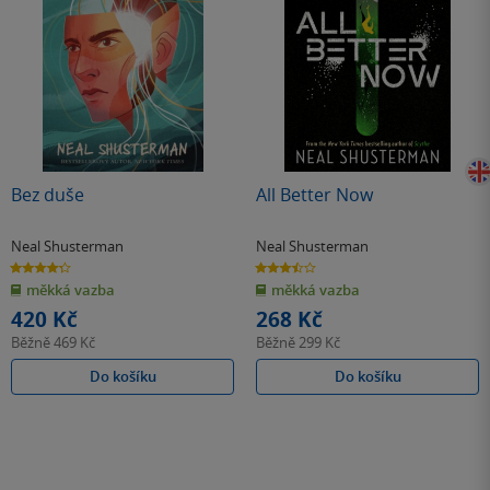
Bez duše
All Better Now
Neal Shusterman
Neal Shusterman
4.3
3.5
z
z
měkká vazba
měkká vazba
5
5
hvězdiček
hvězdiček
420 Kč
268 Kč
Běžně
469 Kč
Běžně
299 Kč
Do košíku
Do košíku