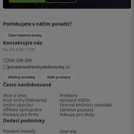
Potřebujete s něčím poradit?
Často kladené dotazy
Kontaktujte nás
Po–Pá:
8:00–17:00
542 220 320
poradime@knihydobrovsky.cz
Všechny kontakty
Naše prodejny
Často navštěvované
Akce a slevy
Prodejny
Klub Knihy Dobrovský
Aplikace KDčko
Knižní závisláci
Festival knižních závisláků
Affiliate spolupráce
Dárkové poukazy
Poukazy pro firmy
Nákupy pro školy
Dodací podmínky
Platební metody
Doprava