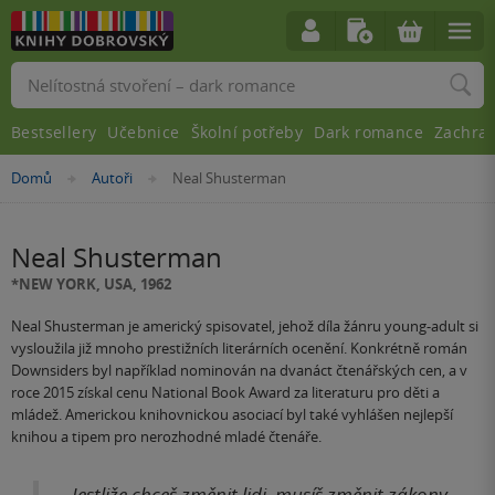
Vyhledávání
Bestsellery
Učebnice
Školní potřeby
Dark romance
Zachra
Nacházíte
Domů
Autoři
Neal Shusterman
»
»
se
zde:
Neal Shusterman
*NEW YORK, USA, 1962
Neal Shusterman je americký spisovatel, jehož díla žánru young-adult si
vysloužila již mnoho prestižních literárních ocenění. Konkrétně román
Downsiders byl například nominován na dvanáct čtenářských cen, a v
roce 2015 získal cenu National Book Award za literaturu pro děti a
mládež. Americkou knihovnickou asociací byl také vyhlášen nejlepší
knihou a tipem pro nerozhodné mladé čtenáře.
Jestliže chceš změnit lidi, musíš změnit zákony.