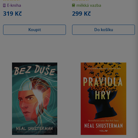
z
z
E-kniha
měkká vazba
5
5
hvězdiček
hvězdiček
319 Kč
299 Kč
Koupit
Do košíku