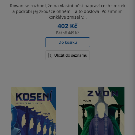
hvězdiček
Rowan se rozhodl, že na vlastní pěst napraví cech smrtek
a podrobí jej zkoušce ohněm – a to doslova. Po zimním
konkláve zmizel v...
402 Kč
Běžně
449 Kč
Do košíku
Uložit do seznamu