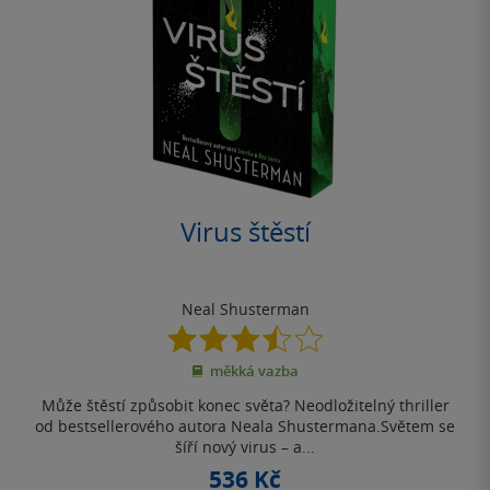
Virus štěstí
Neal Shusterman
3.5
z
měkká vazba
5
hvězdiček
Může štěstí způsobit konec světa? Neodložitelný thriller
od bestsellerového autora Neala Shustermana.Světem se
šíří nový virus – a...
536 Kč