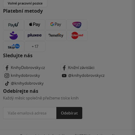
Volné pracovní pozice
Platební metody
+ 17
Sledujte nás
KnihyDobrovsky.cz
Knižní závisláci
knihydobrovsky
@knihydobrovskycz
@knihydobrovsky
Odebírejte nás
Každý měsíc společně přečteme tisíce knih
Odebírat