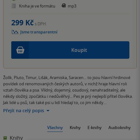
Kniha je ve formátu
mp3
299 Kč
s DPH
Jsme transparentní
Koupit
Žolík, Pluto, Timur, Lišák, Aramiska, Saracen… to jsou hlavní hrdinové
povídek od renomovaných českých autorů, v nichž hraje hlavní roli
vztah člověka a psa. Vlídný, dojemný, osudový, nenahraditelný, ale
někdy složitý, zpočátku i nedůvěřivý... Pes je prý nejlepší přítel člověka.
Jak lidé u psů, tak také psi u lidí hledají to, co jim někdy…
Přejít na celý popis
Všechny
Knihy
E-knihy
Audioknihy
Knihy