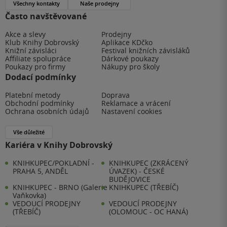
Všechny kontakty
Naše prodejny
Často navštěvované
Akce a slevy
Prodejny
Klub Knihy Dobrovský
Aplikace KDčko
Knižní závisláci
Festival knižních závisláků
Affiliate spolupráce
Dárkové poukazy
Poukazy pro firmy
Nákupy pro školy
Dodací podmínky
Platební metody
Doprava
Obchodní podmínky
Reklamace a vrácení
Ochrana osobních údajů
Nastavení cookies
Vše důležité
Kariéra v Knihy Dobrovský
KNIHKUPEC/POKLADNÍ -
KNIHKUPEC (ZKRÁCENÝ
PRAHA 5, ANDĚL
ÚVAZEK) - ČESKÉ
BUDĚJOVICE
KNIHKUPEC - BRNO (Galerie
KNIHKUPEC (TŘEBÍČ)
Vaňkovka)
VEDOUCÍ PRODEJNY
VEDOUCÍ PRODEJNY
(TŘEBÍČ)
(OLOMOUC - OC HANÁ)