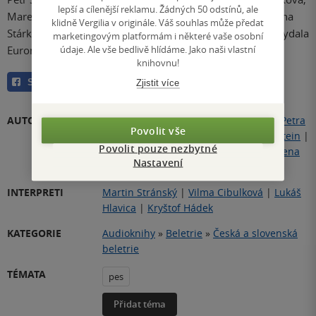
lepší a cílenější reklamu. Žádných 50 odstínů, ale
Marek Epstein, Irena Hejdová, Viola Fischerová, Magdaléna
klidně Vergilia v originále. Váš souhlas může předat
Stárková, 2024 | Illustrations © Adéla Ťopková, 2024 | Vydala
marketingovým platformám i některé vaše osobní
údaje. Ale vše bedlivě hlídáme. Jako naši vlastní
Euromedia Group, a. s. - v edici Listen v roce 2024.
knihovnu!
Sdílet
Zjistit více
AUTOŘI
Kateřina Tučková
|
Viola Fischerová
|
Petra
Povolit vše
Soukupová
|
Petr Šabach
|
Marek Epstein
|
Povolit pouze nezbytné
Josef Moník
|
Magdaléna Stárková
|
Irena
Nastavení
Hejdová
INTERPRETI
Martin Stránský
|
Vilma Cibulková
|
Lukáš
Hlavica
|
Kryštof Hádek
KATEGORIE
Audioknihy
»
Beletrie
»
Česká a slovenská
beletrie
TÉMATA
pes
Přidat téma