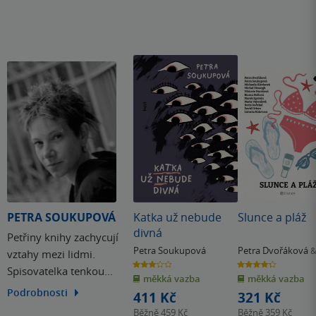
PETRA SOUKUPOVÁ
Katka už nebude
Slunce a pláž
divná
Petřiny knihy zachycují
Petra Soukupová
Petra Dvořáková
&
vztahy mezi lidmi.
3.0
4.3
Spisovatelka tenkou
z
z
měkká vazba
měkká vazba
5
5
hvězdiček
hvězdiček
tužkou načrtne motiv, s
Podrobnosti
411 Kč
321 Kč
kterým si pak hraje a
Běžně
459 Kč
Běžně
359 Kč