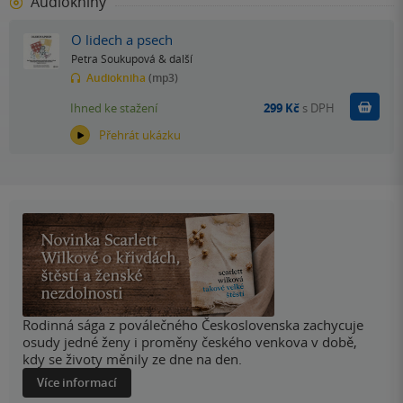
Audioknihy
O lidech a psech
Petra Soukupová
& další
Audiokniha
(mp3)
Koupit
Ihned ke stažení
299 Kč
s DPH
Přehrát ukázku
Rodinná sága z poválečného Československa zachycuje
osudy jedné ženy i proměny českého venkova v době,
kdy se životy měnily ze dne na den.
Více informací