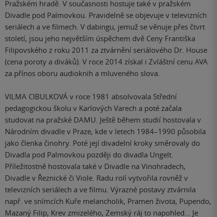
Pražském hradě. V současnosti hostuje také v pražském
Divadle pod Palmovkou. Pravidelně se objevuje v televizních
seriálech a ve filmech. V dabingu, jemuž se věnuje přes čtvrt
století, jsou jeho největším úspěchem dvě Ceny Františka
Filipovského z roku 2011 za ztvárnění seriálového Dr. House
(cena poroty a diváků). V roce 2014 získal i Zvláštní cenu AVA
za přínos oboru audioknih a mluveného slova.
VILMA CIBULKOVÁ v roce 1981 absolvovala Střední
pedagogickou školu v Karlových Varech a poté začala
studovat na pražské DAMU. Ještě během studií hostovala v
Národním divadle v Praze, kde v letech 1984–1990 působila
jako členka činohry. Poté její divadelní kroky směrovaly do
Divadla pod Palmovkou později do divadla Ungelt.
Příležitostně hostovala také v Divadle na Vinohradech,
Divadle v Řeznické či Viole. Radu rolí vytvořila rovněž v
televizních seriálech a ve filmu. Výrazné postavy ztvárnila
např. ve snímcích Kuře melancholik, Pramen života, Pupendo,
Mazaný Filip, Krev zmizelého, Zemský ráj to napohled… Je