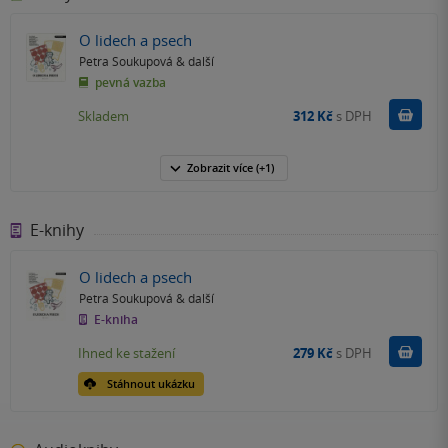
O lidech a psech
Petra Soukupová
& další
pevná vazba
Do k
Skladem
312 Kč
s DPH
Zobrazit
více
(+1)
E-knihy
O lidech a psech
Petra Soukupová
& další
E-kniha
Koupit
Ihned ke stažení
279 Kč
s DPH
Stáhnout ukázku