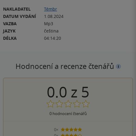
NAKLADATEL
Témbr
DATUM VYDÁNÍ
1.08.2024
VAZBA
Mp3
JAZYK
čeština
DÉLKA
04:14:20
Hodnocení a recenze čtenářů
0.0
z
5
0
hodnocení čtenářů
0×
5 hvězdiček
0×