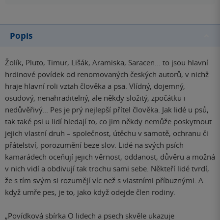
Popis
Žolík, Pluto, Timur, Lišák, Aramiska, Saracen… to jsou hlavní
hrdinové povídek od renomovaných českých autorů, v nichž
hraje hlavní roli vztah člověka a psa. Vlídný, dojemný,
osudový, nenahraditelný, ale někdy složitý, zpočátku i
nedůvěřivý... Pes je prý nejlepší přítel člověka. Jak lidé u psů,
tak také psi u lidí hledají to, co jim někdy nemůže poskytnout
jejich vlastní druh – společnost, útěchu v samotě, ochranu či
přátelství, porozumění beze slov. Lidé na svých psích
kamarádech oceňují jejich věrnost, oddanost, důvěru a možná
v nich vidí a obdivují tak trochu sami sebe. Někteří lidé tvrdí,
že s tím svým si rozumějí víc než s vlastními příbuznými. A
když umře pes, je to, jako když odejde člen rodiny.
„Povídková sbírka O lidech a psech skvěle ukazuje