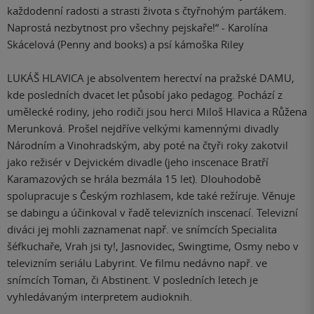
každodenní radosti a strasti života s čtyřnohým parťákem.
Naprostá nezbytnost pro všechny pejskaře!“ - Karolína
Skácelová (Penny and books) a psí kámoška Riley
LUKÁŠ HLAVICA je absolventem herectví na pražské DAMU,
kde posledních dvacet let působí jako pedagog. Pochází z
umělecké rodiny, jeho rodiči jsou herci Miloš Hlavica a Růžena
Merunková. Prošel nejdříve velkými kamennými divadly
Národním a Vinohradským, aby poté na čtyři roky zakotvil
jako režisér v Dejvickém divadle (jeho inscenace Bratří
Karamazových se hrála bezmála 15 let). Dlouhodobě
spolupracuje s Českým rozhlasem, kde také režíruje. Věnuje
se dabingu a účinkoval v řadě televizních inscenací. Televizní
diváci jej mohli zaznamenat např. ve snímcích Specialita
šéfkuchaře, Vrah jsi ty!, Jasnovidec, Swingtime, Osmy nebo v
televizním seriálu Labyrint. Ve filmu nedávno např. ve
snímcích Toman, či Abstinent. V posledních letech je
vyhledávaným interpretem audioknih.