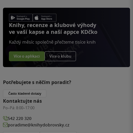
Knihy, recenze a klubové výhody
ve vaší kapse a naší appce KDčko
Každý měsíc společně přečteme tisíce knih
Více o aplikaci
Více o klubu
Potřebujete s něčím poradit?
Často kladené dotazy
Kontaktujte nás
Po–Pá:
8:00–17:00
542 220 320
poradime@knihydobrovsky.cz