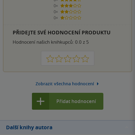
4 hvězdičky
0×
3 hvězdičky
0×
2 hvězdičky
0×
1 hvezdička
PŘIDEJTE SVÉ HODNOCENÍ PRODUKTU
Hodnocení našich knihkupců: 0.0 z 5
1
2
3
4
5
Zobrazit všechna hodnocení
Přidat hodnocení
Další knihy autora