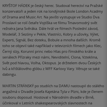
KRYŠTOF HÁDEK je český herec. Studoval herectví na Pražské
konzervatoři a jeden rok na londýnské škole London Acadmy
of Drama and Music Art. Na jevišti vystupuje ve Studio Dva.
Proslavil se rolí četaře Vojtíška ve filmu Tmavomodrý svět
režiséra Jana Svěráka. Dále hrál ve filmech Poslední závod,
Modelář, 3 Sezóny v Pekle, Vlastníci, Kobry a užovky, Výlet,
Experti, Signál, Bez doteku, Bobule a mnoha dalších. Kromě
toho se objevil také například v televizních filmech jako Klec,
Černý slzy, Korunní princ nebo Hlas pro římského krále a
seriálech Přízraky mezi námi, Neviditelní, Clona, Vzteklina,
Svět pod hlavou, Volha, Oktopus. Je držitelem dvou Českých
lvů a křišťálového glóbu z MFF Karlovy Vary. Věnuje se také
dabingu.
MARTIN STRÁNSKÝ po studiích na DAMU nastoupil do stálého
angažmá v Divadle Josefa Kajetána Tyla v Plzni, kde je členem
souboru doposud. Hostoval v Národním divadle v Brně,
účinkoval v Letních shakespearovských slavnostech na