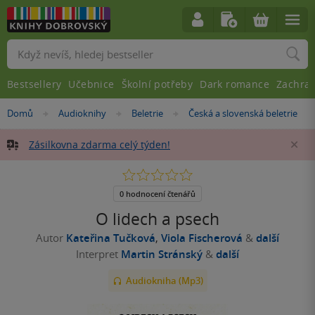
Vyhledávání
Bestsellery
Učebnice
Školní potřeby
Dark romance
Zachra
Nacházíte
Domů
Audioknihy
Beletrie
Česká a slovenská beletrie
»
»
»
se
zde:
Zásilkovna zdarma celý týden!
Za
0.0
z
5
0 hodnocení čtenářů
hvězdiček
O lidech a psech
Autor
Kateřina Tučková
,
Viola Fischerová
&
další
Interpret
Martin Stránský
&
další
Audiokniha (Mp3)