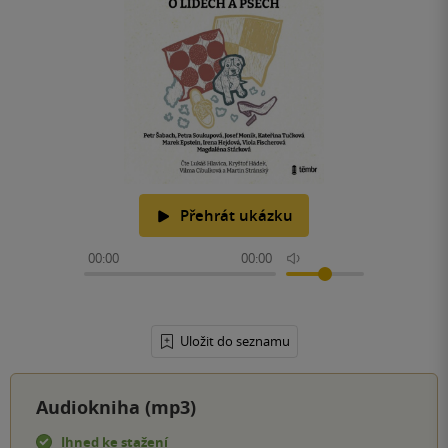
Přehrát ukázku
00:00
00:00
Uložit do seznamu
Audiokniha (mp3)
Ihned ke stažení