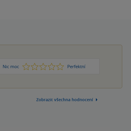
1
2
3
4
5
Nic moc
Perfektní
Zobrazit všechna hodnocení