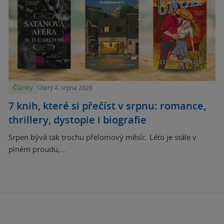
Články
Úterý 4. srpna 2026
7 knih, které si přečíst v srpnu: romance,
thrillery, dystopie i biografie
Srpen bývá tak trochu přelomový měsíc. Léto je stále v
plném proudu,...