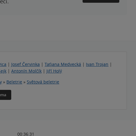
ečí.
vica
|
Josef Červinka
|
Taťjana Medvecká
|
Ivan Trojan
|
Sejk
|
Antonín Molčík
|
Jiří Holý
y
»
Beletrie
»
Světová beletrie
téma
00:36:31