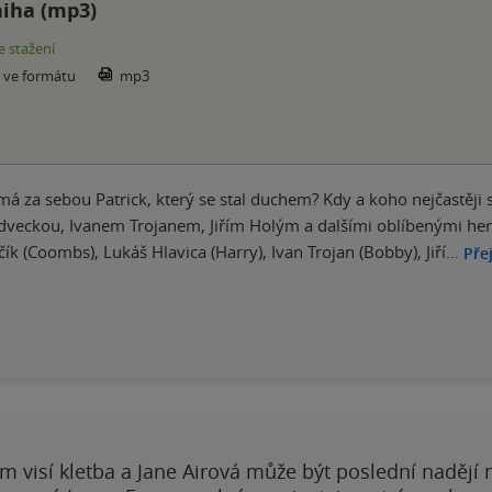
iha (mp3)
e stažení
e ve formátu
mp3
má za sebou Patrick, který se stal duchem? Kdy a koho nejčastěji s
veckou, Ivanem Trojanem, Jiřím Holým a dalšími oblíbenými herci.
ík (Coombs), Lukáš Hlavica (Harry), Ivan Trojan (Bobby), Jiří…
Pře
 visí kletba a Jane Airová může být poslední nadějí n