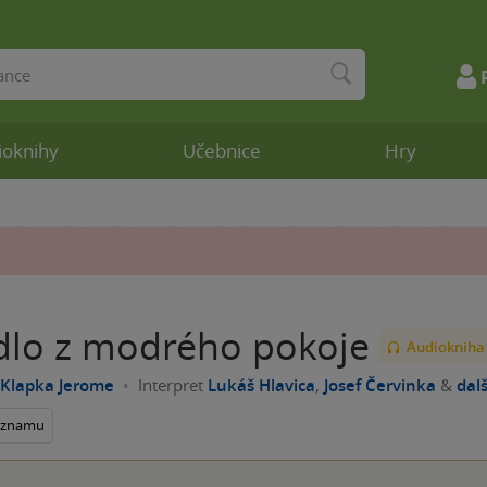
ioknihy
Učebnice
Hry
idlo z modrého pokoje
Audiokniha
 Klapka Jerome
Interpret
Lukáš Hlavica
,
Josef Červinka
&
dalš
seznamu