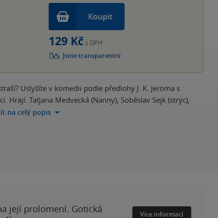
Koupit
129 Kč
s DPH
Jsme transparentní
traší? Uslyšíte v komedii podle předlohy J. K. Jeroma s
 Hrají: Taťjana Medvecká (Nanny), Soběslav Sejk (strýc),
jít na celý popis
a její prolomení. Gotická
Více informací