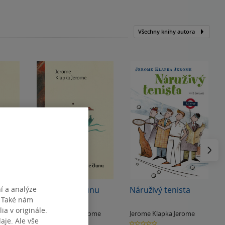
Všechny knihy autora
Následu
í a analýze
lkách
Tři muži ve člunu
Náruživý tenista
. Také nám
ia v originále.
me
Jerome Klapka Jerome
Jerome Klapka Jerome
je. Ale vše
4.3
0.0