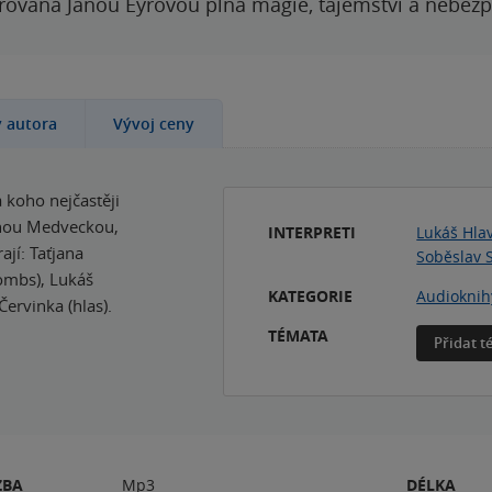
rovaná Janou Eyrovou plná magie, tajemství a nebezp
y autora
Vývoj ceny
 koho nejčastěji
janou Medveckou,
INTERPRETI
Lukáš Hla
jí: Taťjana
Soběslav 
ombs), Lukáš
KATEGORIE
Audioknih
 Červinka (hlas).
TÉMATA
Přidat 
ZBA
Mp3
DÉLKA