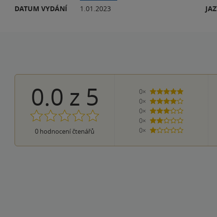
DATUM VYDÁNÍ
1.01.2023
JA
0.0
z
5
0×
5 hvězdiček
0×
4 hvězdičky
0×
3 hvězdičky
0×
2 hvězdičky
0×
0
hodnocení čtenářů
1 hvezdička