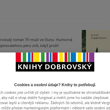
proslulý román Tři muži ve člunu. Humorná
spisovatelovu peru znít, když prožil
Cookies a osobní údaje? Knihy to potřebují.
h cookies jste určitě již slyšeli. I my je využíváme ke shromažďován
Tři muži na tou
, aby náš e-shop dobře fungoval a mohli jsme ho nadále zlepšovat
vat lepší a cílenější reklamu. Žádných 50 odstínů, ale klidně Vergil
Jerome Klapka Jero
s může předat marketingovým platformám i některé vaše osobní úda
3.7