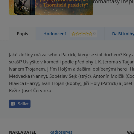
romantasy inspi
0
Popis
Hodnocení
Další knih
Jaké zločiny má za sebou Patrick, který se stal duchem? Kdy a
straší? Uslyšíte v komedii podle předlohy J. K. Jeroma s Tať
Ivanem Trojanem, Jiřím Holým a dalšími oblíbenými herci. Hra
Medvecká (Nanny), Soběslav Sejk (strýc), Antonín Molčík (Co
Hlavica (Harry), Ivan Trojan (Bobby), Jiří Holý (Patrick) a Josef
Režie: Josef Červinka
Sdílet
NAKLADATEL
Radioservis
VA