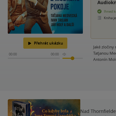
Audiokn
Ihned k
Kniha j
Přehrát ukázku
Jaké zločiny 
Taťjanou Med
00:00
00:00
Antonín Molč
Nad Thornfieldem