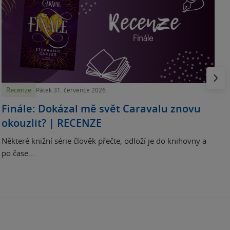
„
p
H
e
Násled
Recenze
Pátek 31. července 2026
Finále: Dokázal mě svět Caravalu znovu
okouzlit? | RECENZE
Některé knižní série člověk přečte, odloží je do knihovny a
po čase...