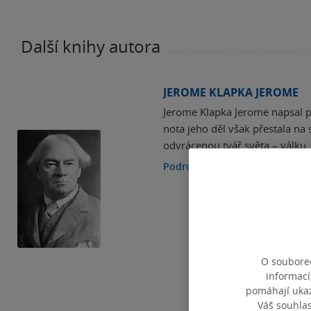
Další knihy autora
JEROME KLAPKA JEROME
Jerome Klapka Jerome napsal 
nota jeho děl však přestala na 
odvrácenou tvář světa – válku.
Podrobnosti
O souborec
informací
pomáhají ukazo
Váš souhla