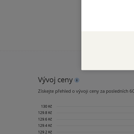
Vývoj ceny
Získejte přehled o vývoji ceny za posledních 60