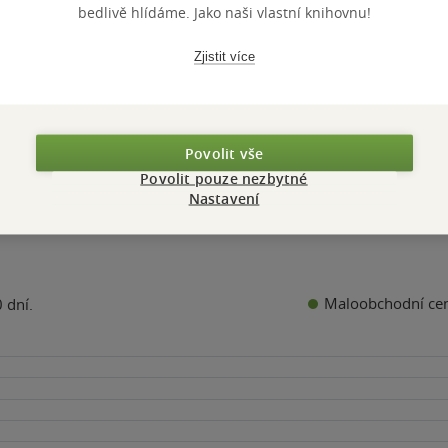
z
bedlivě hlídáme. Jako naši vlastní knihovnu!
pevná vazba
5
hvězdiček
399 Kč
Zjistit více
Do košíku
Povolit vše
Povolit pouze nezbytné
Nastavení
Maloobchodní ce
 dní.