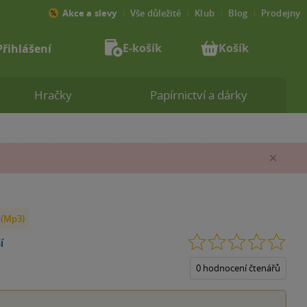
Akce a slevy
Vše důležité
Klub
Blog
Prodejny
E-košík
Košík
Přihlášení
Hračky
Papírnictví a dárky
Zav
 (Mp3)
0.0
í
z
5
0 hodnocení čtenářů
hvěz