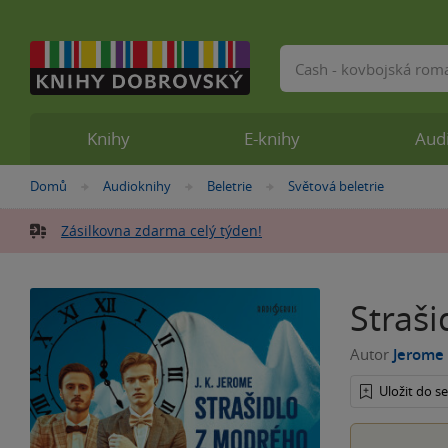
Vyhledávání
Knihy
E-knihy
Aud
Nacházíte
Domů
Audioknihy
Beletrie
Světová beletrie
»
»
»
se
zde:
Zásilkovna zdarma celý týden!
Straš
Autor
Jerome
Uložit do 