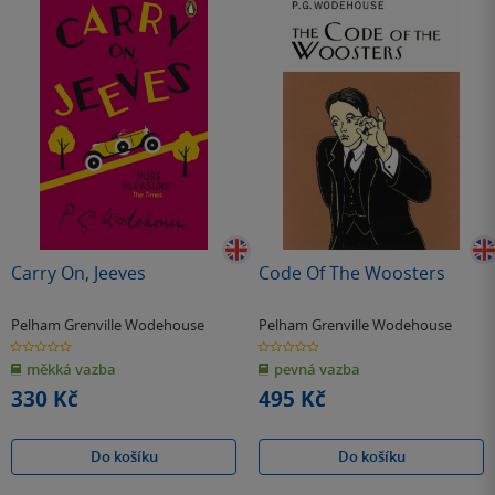
Carry On, Jeeves
Code Of The Woosters
Pelham Grenville Wodehouse
Pelham Grenville Wodehouse
0.0
0.0
z
z
měkká vazba
pevná vazba
5
5
hvězdiček
hvězdiček
330 Kč
495 Kč
Do košíku
Do košíku