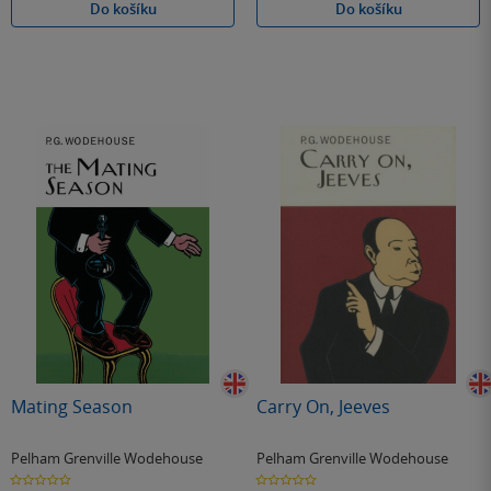
Do košíku
Do košíku
Mating Season
Carry On, Jeeves
Pelham Grenville Wodehouse
Pelham Grenville Wodehouse
0.0
0.0
z
z