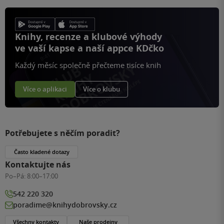
Knihy, recenze a klubové výhody
ve vaší kapse a naší appce KDčko
Každý měsíc společně přečteme tisíce knih
Více o aplikaci
Více o klubu
Potřebujete s něčím poradit?
Často kladené dotazy
Kontaktujte nás
Po–Pá:
8:00–17:00
542 220 320
poradime@knihydobrovsky.cz
Všechny kontakty
Naše prodejny