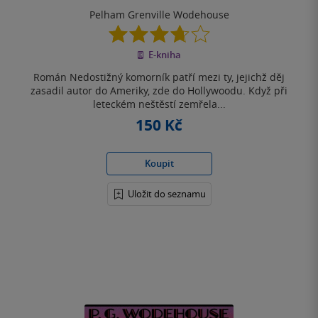
Pelham Grenville Wodehouse
3.7
z
E-kniha
5
hvězdiček
Román Nedostižný komorník patří mezi ty, jejichž děj
zasadil autor do Ameriky, zde do Hollywoodu. Když při
leteckém neštěstí zemřela...
150 Kč
Koupit
Uložit do seznamu