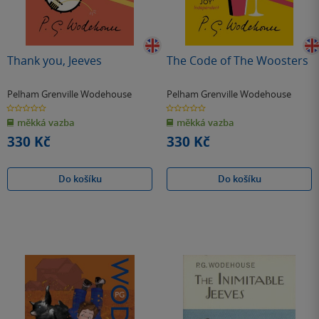
Thank you, Jeeves
The Code of The Woosters
Pelham Grenville Wodehouse
Pelham Grenville Wodehouse
0.0
0.0
z
z
měkká vazba
měkká vazba
5
5
hvězdiček
hvězdiček
330 Kč
330 Kč
Do košíku
Do košíku