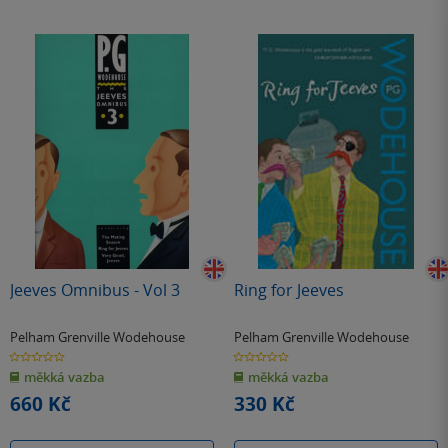
Jeeves Omnibus - Vol 3
Ring for Jeeves
Pelham Grenville Wodehouse
Pelham Grenville Wodehouse
0.0
0.0
z
z
měkká vazba
měkká vazba
5
5
hvězdiček
hvězdiček
660 Kč
330 Kč