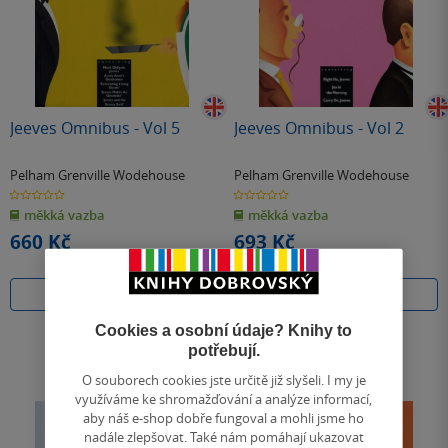
Jeeves Omnibus - Vol 5
Jeeves Omnibus - Vol 2
Pelham Grenville Wodehouse
Pelham Grenville Wodehouse
0.0
0.0
z
z
měkká vazba
měkká vazba
5
5
hvězdiček
hvězdiček
660 Kč
693 Kč
Do košíku
Do košíku
Cookies a osobní údaje? Knihy to
potřebují.
O souborech cookies jste určitě již slyšeli. I my je
využíváme ke shromažďování a analýze informací,
aby náš e-shop dobře fungoval a mohli jsme ho
nadále zlepšovat. Také nám pomáhají ukazovat