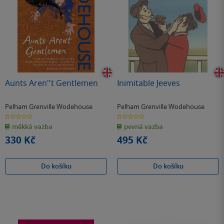
Aunts Aren''t Gentlemen
Inimitable Jeeves
Pelham Grenville Wodehouse
Pelham Grenville Wodehouse
0.0
0.0
z
z
měkká vazba
pevná vazba
5
5
hvězdiček
hvězdiček
330 Kč
495 Kč
Do košíku
Do košíku