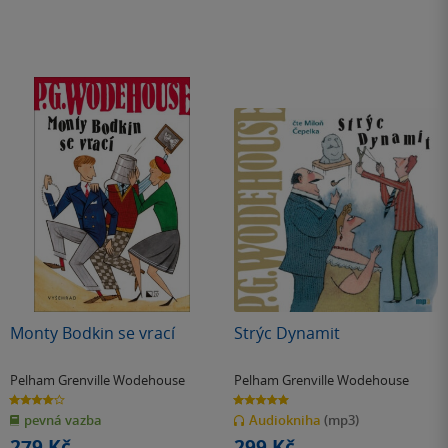
Monty Bodkin se vrací
Strýc Dynamit
Pelham Grenville Wodehouse
Pelham Grenville Wodehouse
4.0
5.0
z
z
pevná vazba
Audiokniha
(mp3)
5
5
hvězdiček
hvězdiček
279 Kč
299 Kč