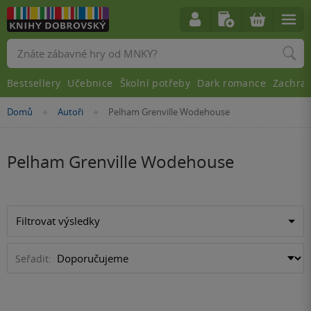
Vyhledávání
Bestsellery
Učebnice
Školní potřeby
Dark romance
Zachra
Nacházíte
Domů
Autoři
Pelham Grenville Wodehouse
»
»
se
zde:
Pelham Grenville Wodehouse
Filtrovat výsledky
Seřadit: