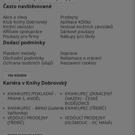
Často navštěvované
Akce a slevy
Prodejny
Klub Knihy Dobrovský
Aplikace KDčko
Knižní závisláci
Festival knižních závisláků
Affiliate spolupráce
Dárkové poukazy
Poukazy pro firmy
Nákupy pro školy
Dodací podmínky
Platební metody
Doprava
Obchodní podmínky
Reklamace a vrácení
Ochrana osobních údajů
Nastavení cookies
Vše důležité
Kariéra v Knihy Dobrovský
KNIHKUPEC/POKLADNÍ -
KNIHKUPEC (ZKRÁCENÝ
PRAHA 5, ANDĚL
ÚVAZEK) - ČESKÉ
BUDĚJOVICE
KNIHKUPEC - BRNO (Galerie
KNIHKUPEC (TŘEBÍČ)
Vaňkovka)
VEDOUCÍ PRODEJNY
VEDOUCÍ PRODEJNY
(TŘEBÍČ)
(OLOMOUC - OC HANÁ)
Volné pracovní pozice