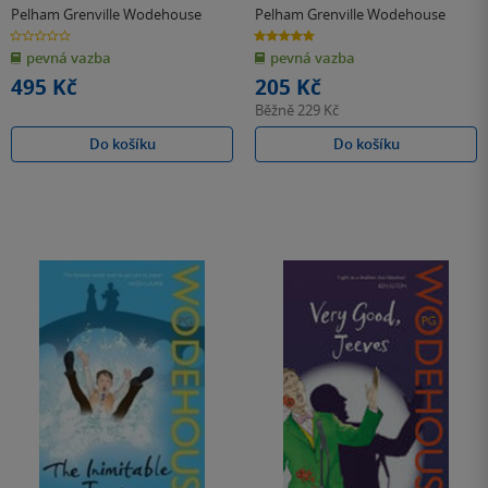
Pelham Grenville Wodehouse
Pelham Grenville Wodehouse
0.0
5.0
z
z
pevná vazba
pevná vazba
5
5
hvězdiček
hvězdiček
495 Kč
205 Kč
Běžně
229 Kč
Do košíku
Do košíku