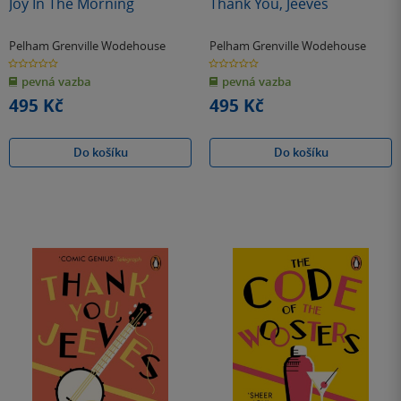
Joy In The Morning
Thank You, Jeeves
Pelham Grenville Wodehouse
Pelham Grenville Wodehouse
0.0
0.0
z
z
pevná vazba
pevná vazba
5
5
hvězdiček
hvězdiček
495 Kč
495 Kč
Do košíku
Do košíku