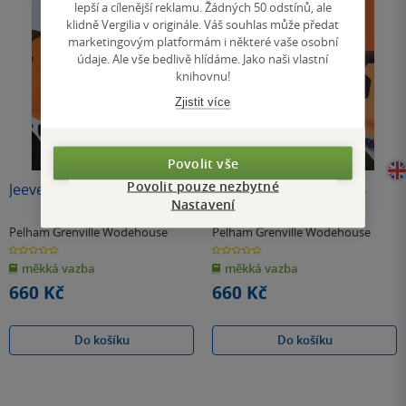
lepší a cílenější reklamu. Žádných 50 odstínů, ale
klidně Vergilia v originále. Váš souhlas může předat
marketingovým platformám i některé vaše osobní
údaje. Ale vše bedlivě hlídáme. Jako naši vlastní
knihovnu!
Zjistit více
Povolit vše
Povolit pouze nezbytné
Jeeves Omnibus - Vol 1
Jeeves Omnibus - Vol 4
Nastavení
Pelham Grenville Wodehouse
Pelham Grenville Wodehouse
0.0
0.0
z
z
měkká vazba
měkká vazba
5
5
hvězdiček
hvězdiček
660 Kč
660 Kč
Do košíku
Do košíku