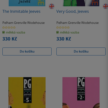
The Inimitable Jeeves
Very Good, Jeeves
Pelham Grenville Wodehouse
Pelham Grenville Wodehouse
0.0
0.0
z
z
měkká vazba
měkká vazba
5
5
hvězdiček
hvězdiček
330 Kč
330 Kč
Do košíku
Do košíku