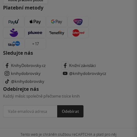
Platební metody
+ 17
Sledujte nás
KnihyDobrovsky.cz
Knižní závisláci
knihydobrovsky
@knihydobrovskycz
@knihydobrovsky
Odebírejte nás
Každý měsíc společně přečteme tisíce knih
Odebírat
Tento web je chráněn službou reCAPTCHA a platí pro něj