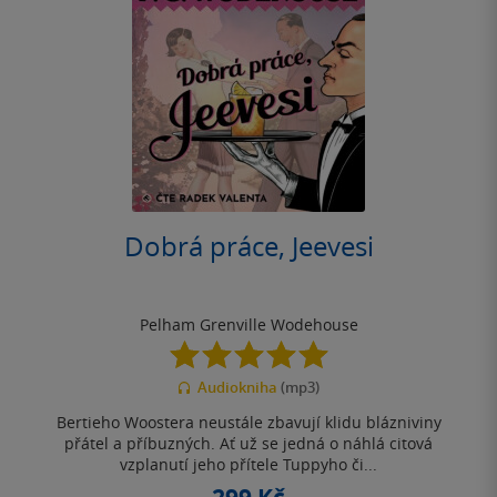
Dobrá práce, Jeevesi
Pelham Grenville Wodehouse
5.0
z
Audiokniha
(mp3)
5
hvězdiček
Bertieho Woostera neustále zbavují klidu blázniviny
přátel a příbuzných. Ať už se jedná o náhlá citová
vzplanutí jeho přítele Tuppyho či...