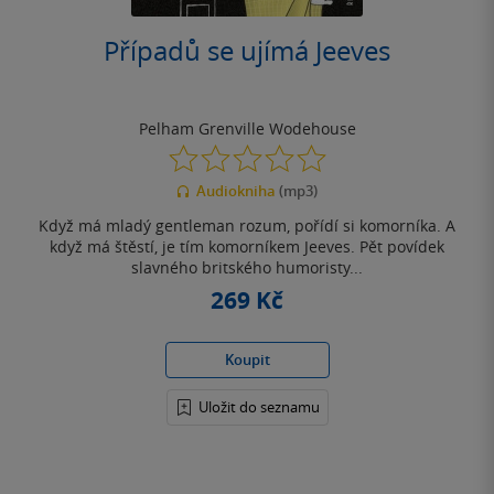
Případů se ujímá Jeeves
Pelham Grenville Wodehouse
0.0
z
Audiokniha
(mp3)
5
hvězdiček
Když má mladý gentleman rozum, pořídí si komorníka. A
když má štěstí, je tím komorníkem Jeeves. Pět povídek
slavného britského humoristy...
269 Kč
Koupit
Uložit do seznamu