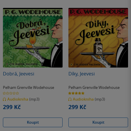
Dobrá, Jeevesi
Díky, Jeevesi
Pelham Grenville Wodehouse
Pelham Grenville Wodehouse
0.0
5.0
z
z
Audiokniha
(mp3)
Audiokniha
(mp3)
5
5
hvězdiček
hvězdiček
299 Kč
299 Kč
Koupit
Koupit