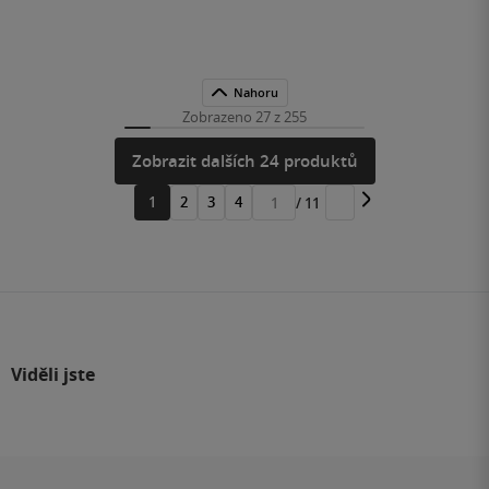
Nahoru
Zobrazeno 27 z 255
Zobrazit dalších 24 produktů
1
2
3
4
/ 11
Přejít
na
stránku
Viděli jste