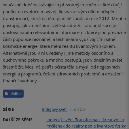
současné době nastávajících převratných změn se lidé chtějí
podílet na evolučním vývoji lidstva a svým dílem přispět k
transformaci, která na této planetě začala v roce 2012. Mnoho
postupů, jak v dnešním světě šťastně žít Tato publikace je
doslova nabita relevantními informacemi, které jsou převážné
části populace neznámé, a technikami využívajícími silné
kosmické energie, která mění realitu kvantovým skokem.
Alternativně jsou v ní uvedeny i jiné metody osobního a
duchovního pokroku a mnoho postupů, jak v dnešním světě
šťastně žít. Mezi ně patří i očista těla a mysli od negativních
energií a programů, řešení zdravotních problémů a dosažení
finanční svobody.
Sdílet
SÉRIE
Indigový svět
2. díl z 2
DALŠÍ ZE SÉRIE
1.
Indigový svět - Transformace kreativních
myšlenek do reality podle kvantové fyziky