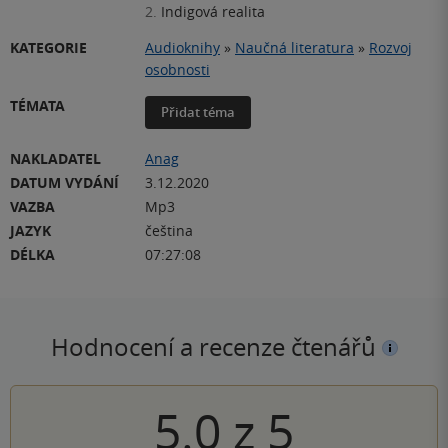
2.
Indigová realita
KATEGORIE
Audioknihy
»
Naučná literatura
»
Rozvoj
osobnosti
TÉMATA
Přidat téma
NAKLADATEL
Anag
DATUM VYDÁNÍ
3.12.2020
VAZBA
Mp3
JAZYK
čeština
DÉLKA
07:27:08
Hodnocení a recenze čtenářů
5.0
z
5