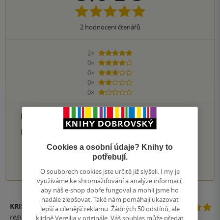
2
hodnocení čtenářů
2×
5 hvězdiček
0×
4 hvězdičky
0×
3 hvězdičky
0×
2 hvězdičky
0×
1 hvezdička
PŘIDEJTE SVÉ HODNOCENÍ PRODUKTU
Hodnocení našich knihkupců: 0.0 z 5
Cookies a osobní údaje? Knihy to
potřebují.
1
2
3
4
5
O souborech cookies jste určitě již slyšeli. I my je
využíváme ke shromažďování a analýze informací,
aby náš e-shop dobře fungoval a mohli jsme ho
nadále zlepšovat. Také nám pomáhají ukazovat
KRISTÝNA JANČOVÁ
lepší a cílenější reklamu. Žádných 50 odstínů, ale
registrovaný uživatel
klidně Vergilia v originále. Váš souhlas může předat