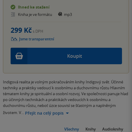
Ihned ke stažení
Kniha je ve formátu
mp3
299 Kč
s DPH
Jsme transparentní
Koupit
Indigová realita je volným pokračováním knihy Indigový svět. Účinné
techniky a praktiky vedoucí k osobnímu a duchovnímu růstu Hlavním
tématem knihy je spirituální a osobní rozvoj. Ve společnosti panuje hlad
po účinných technikách a praktikách vedoucích k osobnímu a
duchovnímu růstu, neboť úzce souvisí se šťastným a naplněným
životem. V…
Přejít na celý popis
Všechny
Knihy
Audioknihy