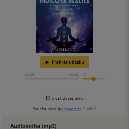
Přehrát ukázku
00:00
00:00
Uložit do seznamu
Součástí série:
Indigový svět
2. díl z 2
Audiokniha (mp3)