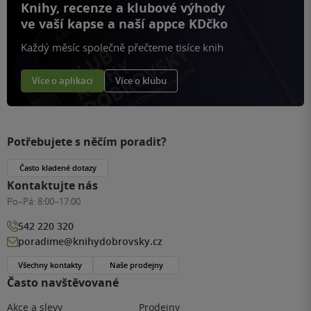
Knihy, recenze a klubové výhody
ve vaší kapse a naší appce KDčko
Každý měsíc společně přečteme tisíce knih
Více o aplikaci
Více o klubu
Potřebujete s něčím poradit?
Často kladené dotazy
Kontaktujte nás
Po–Pá:
8:00–17:00
542 220 320
poradime@knihydobrovsky.cz
Všechny kontakty
Naše prodejny
Často navštěvované
Akce a slevy
Prodejny