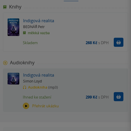
Knihy
Indigová realita
BEDNÁŘ Petr
měkká vazba
Do k
Skladem
268 Kč
s DPH
Audioknihy
Indigová realita
Simon Loyd
Audiokniha
(mp3)
Koupit
Ihned ke stažení
299 Kč
s DPH
Přehrát ukázku