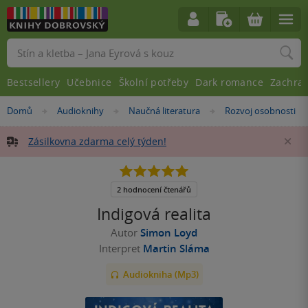
Vyhledávání
Bestsellery
Učebnice
Školní potřeby
Dark romance
Zachra
Nacházíte
Domů
Audioknihy
Naučná literatura
Rozvoj osobnosti
»
»
»
se
zde:
Zásilkovna zdarma celý týden!
Za
5.0
z
5
2 hodnocení čtenářů
hvězdiček
Indigová realita
Autor
Simon Loyd
Interpret
Martin Sláma
Audiokniha (Mp3)