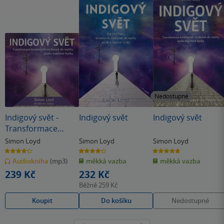
Nedostupné
Indigový svět -
Indigový svět
Indigový svět
Transformace
kreativních
Simon Loyd
Simon Loyd
Simon Loyd
myšlenek do reality
4.3
4.3
4.7
z
z
z
podle kvantové
Audiokniha
(mp3)
měkká vazba
měkká vazba
5
5
5
hvězdiček
hvězdiček
hvězdiček
fyziky
239 Kč
232 Kč
Běžně
259 Kč
Koupit
Do košíku
Nedostupné