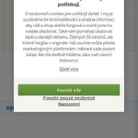
0×
2 hvězdičky
potřebují.
0×
1 hvezdička
O souborech cookies jste určitě již slyšeli. I my je
využíváme ke shromažďování a analýze informací,
PŘIDEJTE SVÉ HODNOCENÍ KNIHY
aby náš e-shop dobře fungoval a mohli jsme ho
nadále zlepšovat. Také nám pomáhají ukazovat
lepší a cílenější reklamu. Žádných 50 odstínů, ale
1
2
3
4
5
klidně Vergilia v originále. Váš souhlas může předat
marketingovým platformám i některé vaše osobní
údaje. Ale vše bedlivě hlídáme. Jako naši vlastní
knihovnu!
Zobrazit všechna hodnocení
Zjistit více
Přidat hodnocení
Povolit vše
Povolit pouze nezbytné
Nastavení
Vývoj ceny