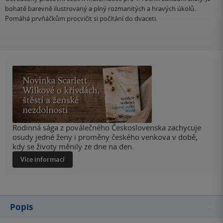
bohatě barevně ilustrovaný a plný rozmanitých a hravých úkolů.
Pomáhá prvňáčkům procvičit si počítání do dvaceti.
Rodinná sága z poválečného Československa zachycuje
osudy jedné ženy i proměny českého venkova v době,
kdy se životy měnily ze dne na den.
Více informací
Popis