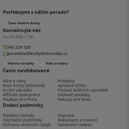
Potřebujete s něčím poradit?
Často kladené dotazy
Kontaktujte nás
Po–Pá:
8:00–17:00
542 220 320
poradime@knihydobrovsky.cz
Všechny kontakty
Naše prodejny
Často navštěvované
Akce a slevy
Prodejny
Klub Knihy Dobrovský
Aplikace KDčko
Knižní závisláci
Festival knižních závisláků
Affiliate spolupráce
Dárkové poukazy
Poukazy pro firmy
Nákupy pro školy
Dodací podmínky
Platební metody
Doprava
Obchodní podmínky
Reklamace a vrácení
Ochrana osobních údajů
Nastavení cookies