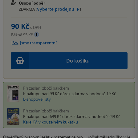
Osobní odběr
Vyberte prodejnu
ZDARMA (
)
90 Kč
s DPH
Běžně 95 Kč
Jsme transparentní
Do košíku
Při zaslání zboží balíčkem
K nákupu nad 99 Kč
dárek zdarma
v hodnotě 19 Kč
E-shopové listy
Při zaslání zboží balíčkem
K nákupu nad 699 Kč
dárek zdarma
v hodnotě 249 Kč
Karel IV. v kouzelném kukátku
Osvědčený pracovní sešit k matematice pro 1. ročník základní školy. Je