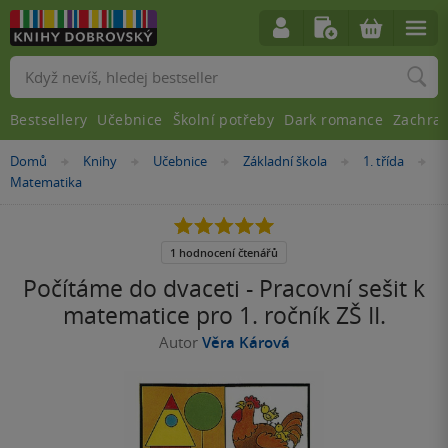
Vyhledávání
Bestsellery
Učebnice
Školní potřeby
Dark romance
Zachra
Nacházíte
Domů
Knihy
Učebnice
Základní škola
1. třída
»
»
»
»
»
se
Matematika
zde:
5.0
z
5
1 hodnocení čtenářů
hvězdiček
Počítáme do dvaceti - Pracovní sešit k
matematice pro 1. ročník ZŠ II.
Autor
Věra Kárová