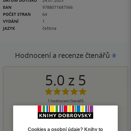
DATUM DOTISKU
24.07.2025
EAN
9788071687566
POČET STRAN
64
VYDÁNÍ
1
JAZYK
čeština
Hodnocení a recenze čtenářů
5.0
z
5
1
hodnocení čtenářů
1×
5 hvězdiček
0×
4 hvězdičky
0×
3 hvězdičky
Cookies a osobní údaje? Knihy to