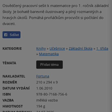
Osvědčený pracovní sešit k matematice pro 1. ročník základní
školy. Je bohatě barevně ilustrovaný a plný rozmanitých a
hravých úkolů. Pomáhá prvňáčkům procvičit si počítání do
dvaceti.
Sdílet
KATEGORIE
Knihy
»
Učebnice
»
Základní škola
»
1. třída
»
Matematika
TÉMATA
Přidat téma
NAKLADATEL
Fortuna
ROZMĚR
210 x 294 x 9
DATUM VYDÁNÍ
1.06.2010
ISBN
978-80-7168-756-6
VAZBA
měkká vazba
HMOTNOST
194 g