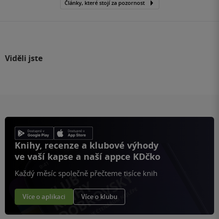
Články, které stojí za pozornost
Viděli jste
Knihy, recenze a klubové výhody
ve vaší kapse a naší appce KDčko
Každý měsíc společně přečteme tisíce knih
Více o aplikaci
Více o klubu