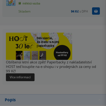
měkká vazba
Do k
Skladem
94 Kč
s DPH
Oblíbená letní akce zpět! Paperbacky z nakladatelství
HOST teď koupíte na e-shopu i v prodejnách za ceny od
99 Kč!
Více informací
Popis