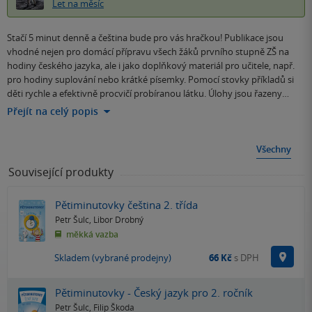
Let na měsíc
Stačí 5 minut denně a čeština bude pro vás hračkou! Publikace jsou
vhodné nejen pro domácí přípravu všech žáků prvního stupně ZŠ na
hodiny českého jazyka, ale i jako doplňkový materiál pro učitele, např.
pro hodiny suplování nebo krátké písemky. Pomocí stovky příkladů si
děti rychle a efektivně procvičí probíranou látku. Úlohy jsou řazeny…
Přejít na celý popis
Všechny
Související produkty
Pětiminutovky čeština 2. třída
Petr Šulc
,
Libor Drobný
měkká vazba
Na p
Skladem (vybrané prodejny)
66 Kč
s DPH
Pětiminutovky - Český jazyk pro 2. ročník
Petr Šulc
,
Filip Škoda