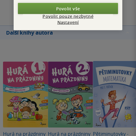
Přidat hodnocení
Povolit vše
Povolit pouze nezbytné
Nastavení
Další knihy autora
Hurá na prázdniny
Hurá na prázdniny
Pětiminutovky -