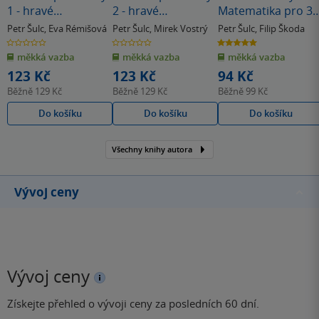
1 - hravé
2 - hravé
Matematika pro 3.
procvičování
procvičování
ročník
Petr Šulc
,
Eva Rémišová
Petr Šulc
,
Mirek Vostrý
Petr Šulc
,
Filip Škoda
0.0
0.0
5.0
z
z
z
měkká vazba
měkká vazba
měkká vazba
5
5
5
hvězdiček
hvězdiček
hvězdiček
123 Kč
123 Kč
94 Kč
Běžně
129 Kč
Běžně
129 Kč
Běžně
99 Kč
Do košíku
Do košíku
Do košíku
Všechny knihy autora
Vývoj ceny
Vývoj ceny
Získejte přehled o vývoji ceny za posledních 60 dní.