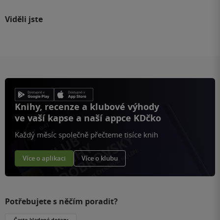
Viděli jste
Knihy, recenze a klubové výhody
ve vaší kapse a naší appce KDčko
Každý měsíc společně přečteme tisíce knih
Více o aplikaci
Více o klubu
Potřebujete s něčím poradit?
Často kladené dotazy