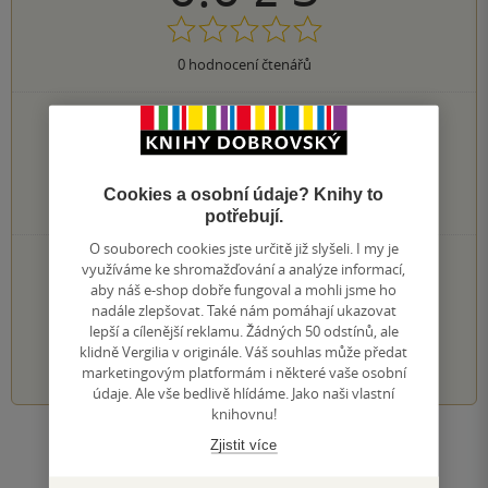
0
hodnocení čtenářů
0×
5 hvězdiček
0×
4 hvězdičky
0×
3 hvězdičky
0×
2 hvězdičky
Cookies a osobní údaje? Knihy to
0×
1 hvezdička
potřebují.
O souborech cookies jste určitě již slyšeli. I my je
PŘIDEJTE SVÉ HODNOCENÍ KNIHY
využíváme ke shromažďování a analýze informací,
aby náš e-shop dobře fungoval a mohli jsme ho
Hodnocení našich knihkupců: 0.0 z 5
nadále zlepšovat. Také nám pomáhají ukazovat
lepší a cílenější reklamu. Žádných 50 odstínů, ale
klidně Vergilia v originále. Váš souhlas může předat
1
2
3
4
5
marketingovým platformám i některé vaše osobní
údaje. Ale vše bedlivě hlídáme. Jako naši vlastní
knihovnu!
Zjistit více
Zobrazit všechna hodnocení