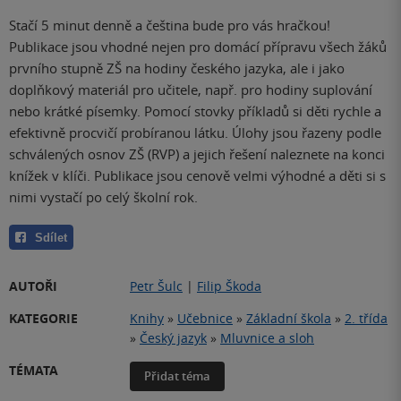
Stačí 5 minut denně a čeština bude pro vás hračkou!
Publikace jsou vhodné nejen pro domácí přípravu všech žáků
prvního stupně ZŠ na hodiny českého jazyka, ale i jako
doplňkový materiál pro učitele, např. pro hodiny suplování
nebo krátké písemky. Pomocí stovky příkladů si děti rychle a
efektivně procvičí probíranou látku. Úlohy jsou řazeny podle
schválených osnov ZŠ (RVP) a jejich řešení naleznete na konci
knížek v klíči. Publikace jsou cenově velmi výhodné a děti si s
nimi vystačí po celý školní rok.
Sdílet
AUTOŘI
Petr Šulc
|
Filip Škoda
KATEGORIE
Knihy
»
Učebnice
»
Základní škola
»
2. třída
»
Český jazyk
»
Mluvnice a sloh
TÉMATA
Přidat téma