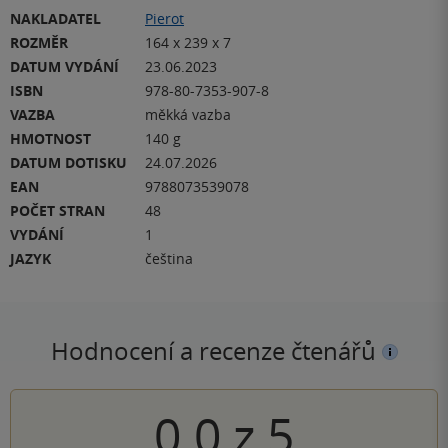
NAKLADATEL
Pierot
ROZMĚR
164 x 239 x 7
DATUM VYDÁNÍ
23.06.2023
ISBN
978-80-7353-907-8
VAZBA
měkká vazba
HMOTNOST
140 g
DATUM DOTISKU
24.07.2026
EAN
9788073539078
POČET STRAN
48
VYDÁNÍ
1
JAZYK
čeština
Hodnocení a recenze čtenářů
0.0
z
5