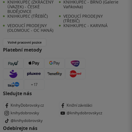
KNIHKUPEC (ZKRÁCENÝ
KNIHKUPEC - BRNO (Galerie
ÚVAZEK) - ČESKÉ
Vaňkovka)
BUDĚJOVICE
KNIHKUPEC (TŘEBÍČ)
VEDOUCÍ PRODEJNY
(TŘEBÍČ)
VEDOUCÍ PRODEJNY
KNIHKUPEC - KARVINÁ
(OLOMOUC - OC HANÁ)
Volné pracovní pozice
Platební metody
+ 17
Sledujte nás
KnihyDobrovsky.cz
Knižní závisláci
knihydobrovsky
@knihydobrovskycz
@knihydobrovsky
Odebírejte nás