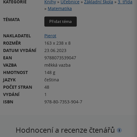
KATEGORIE
Knihy
»
Učebnice
»
Základní škola
»
3. třída
»
Matematika
TÉMATA
Přidat téma
NAKLADATEL
Pierot
ROZMĚR
163 x 238 x 8
DATUM VYDÁNÍ
23.06.2023
EAN
9788073539047
VAZBA
měkká vazba
HMOTNOST
148 g
JAZYK
čeština
POČET STRAN
48
VYDÁNÍ
1
ISBN
978-80-7353-904-7
Hodnocení a recenze čtenářů