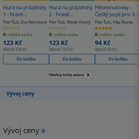
Hurá na prázdniny
Hurá na prázdniny
Pětiminutovky -
1 - hravé
2 - hravé
Český jazyk pro 3.
procvičování
procvičování
ročník
Petr Šulc
,
Eva Rémišová
Petr Šulc
,
Mirek Vostrý
Petr Šulc
,
Filip Škoda
0.0
0.0
5.0
z
z
z
měkká vazba
měkká vazba
měkká vazba
5
5
5
hvězdiček
hvězdiček
hvězdiček
123 Kč
123 Kč
94 Kč
Běžně
129 Kč
Běžně
129 Kč
Běžně
99 Kč
Do košíku
Do košíku
Do košíku
Všechny knihy autora
Vývoj ceny
Vývoj ceny