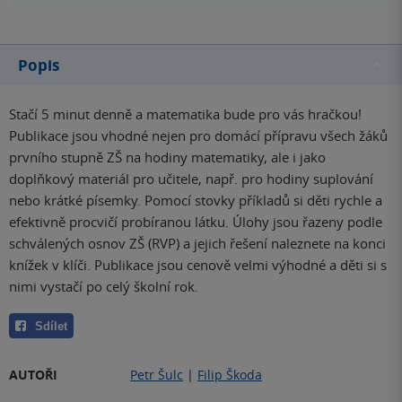
Popis
Stačí 5 minut denně a matematika bude pro vás hračkou!
Publikace jsou vhodné nejen pro domácí přípravu všech žáků
prvního stupně ZŠ na hodiny matematiky, ale i jako
doplňkový materiál pro učitele, např. pro hodiny suplování
nebo krátké písemky. Pomocí stovky příkladů si děti rychle a
efektivně procvičí probíranou látku. Úlohy jsou řazeny podle
schválených osnov ZŠ (RVP) a jejich řešení naleznete na konci
knížek v klíči. Publikace jsou cenově velmi výhodné a děti si s
nimi vystačí po celý školní rok.
Sdílet
AUTOŘI
Petr Šulc
|
Filip Škoda