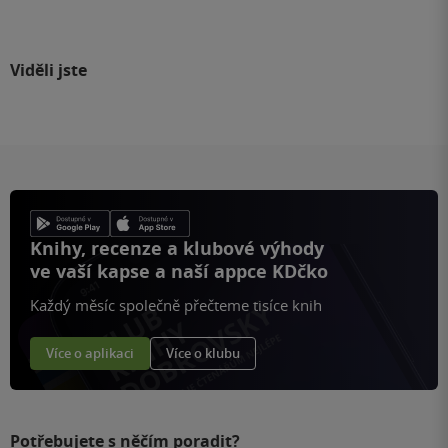
Viděli jste
Knihy, recenze a klubové výhody
ve vaší kapse a naší appce KDčko
Každý měsíc společně přečteme tisíce knih
Více o aplikaci
Více o klubu
Potřebujete s něčím poradit?