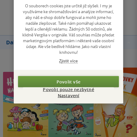
O souborech cookies jste určitě již slyšeli. I my je
využíváme ke shromažďování a analýze informací,
Přidat hodnocení
aby náš e-shop dobře fungoval a mohli jsme ho
nadále zlepšovat. Také nám pomáhají ukazovat
lepší a cílenější reklamu. Žádných 50 odstínů, ale
klidně Vergilia v originále. Váš souhlas může předat
marketingovým platformám i některé vaše osobní
Další knihy autora
údaje. Ale vše bedlivě hlídáme. Jako naši vlastní
knihovnu!
Zjistit více
Povolit vše
Povolit pouze nezbytné
Nastavení