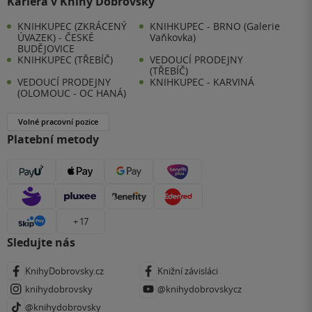
Kariéra v Knihy Dobrovský
KNIHKUPEC (ZKRÁCENÝ
KNIHKUPEC - BRNO (Galerie
ÚVAZEK) - ČESKÉ
Vaňkovka)
BUDĚJOVICE
KNIHKUPEC (TŘEBÍČ)
VEDOUCÍ PRODEJNY
(TŘEBÍČ)
VEDOUCÍ PRODEJNY
KNIHKUPEC - KARVINÁ
(OLOMOUC - OC HANÁ)
Volné pracovní pozice
Platební metody
+ 17
Sledujte nás
KnihyDobrovsky.cz
Knižní závisláci
knihydobrovsky
@knihydobrovskycz
@knihydobrovsky