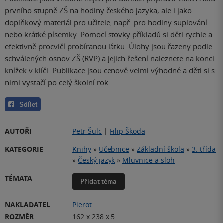
prvního stupně ZŠ na hodiny českého jazyka, ale i jako
doplňkový materiál pro učitele, např. pro hodiny suplování
nebo krátké písemky. Pomocí stovky příkladů si děti rychle a
efektivně procvičí probíranou látku. Úlohy jsou řazeny podle
schválených osnov ZŠ (RVP) a jejich řešení naleznete na konci
knížek v klíči. Publikace jsou cenově velmi výhodné a děti si s
nimi vystačí po celý školní rok.
Sdílet
AUTOŘI
Petr Šulc
|
Filip Škoda
KATEGORIE
Knihy
»
Učebnice
»
Základní škola
»
3. třída
»
Český jazyk
»
Mluvnice a sloh
TÉMATA
Přidat téma
NAKLADATEL
Pierot
ROZMĚR
162 x 238 x 5