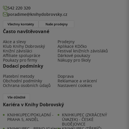
542 220 320
poradime@knihydobrovsky.cz
Všechny kontakty
Naše prodejny
Často navštěvované
Akce a slevy
Prodejny
Klub Knihy Dobrovský
Aplikace KDčko
Knižní závisláci
Festival knižních závisláků
Affiliate spolupráce
Dárkové poukazy
Poukazy pro firmy
Nákupy pro školy
Dodací podmínky
Platební metody
Doprava
Obchodní podmínky
Reklamace a vrácení
Ochrana osobních údajů
Nastavení cookies
Vše důležité
Kariéra v Knihy Dobrovský
KNIHKUPEC/POKLADNÍ -
KNIHKUPEC (ZKRÁCENÝ
PRAHA 5, ANDĚL
ÚVAZEK) - ČESKÉ
BUDĚJOVICE
KNIHKUPEC - BRNO (Galerie
KNIHKUPEC (TŘEBÍČ)