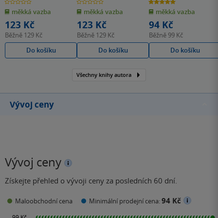
0.0
0.0
5.0
z
z
z
měkká vazba
měkká vazba
měkká vazba
5
5
5
hvězdiček
hvězdiček
hvězdiček
123 Kč
123 Kč
94 Kč
Běžně
129 Kč
Běžně
129 Kč
Běžně
99 Kč
Do košíku
Do košíku
Do košíku
Všechny knihy autora
Vývoj ceny
Vývoj ceny
Získejte přehled o vývoji ceny za posledních 60 dní.
94 Kč
Maloobchodní cena
Minimální prodejní cena: