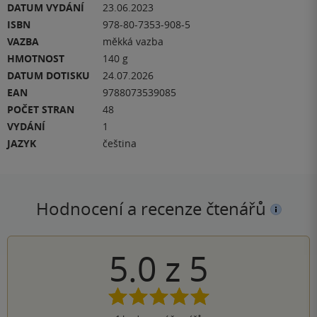
DATUM VYDÁNÍ
23.06.2023
ISBN
978-80-7353-908-5
VAZBA
měkká vazba
HMOTNOST
140 g
DATUM DOTISKU
24.07.2026
EAN
9788073539085
POČET STRAN
48
VYDÁNÍ
1
JAZYK
čeština
Hodnocení a recenze čtenářů
5.0
z
5