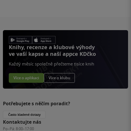
Knihy, recenze a klubové výhody
ve vaší kapse a naší appce KDčko
Každý měsíc společně přečteme tisíce knih
Více o aplikaci
Více o klubu
Potřebujete s něčím poradit?
Často kladené dotazy
Kontaktujte nás
Po–Pá:
8:00–17:00