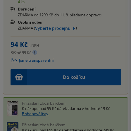
4 ks
Doručení
ZDARMA od 1299 Kč, do 11. 8. předáme dopravci
Osobní odběr
Vyberte prodejnu
ZDARMA (
)
94 Kč
s DPH
Běžně 99 Kč
Jsme transparentní
Do košíku
Při zaslání zboží balíčkem
K nákupu nad 99 Kč
dárek zdarma
v hodnotě 19 Kč
E-shopové listy
Při zaslání zboží balíčkem
K nákupu nad 699 Kč
dárek zdarma
v hodnotě 249 Kč