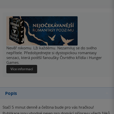
Nevěř nikomu. Lži každému. Nezamiluj se do svého
nepřítele. Předobjednejte si dystopickou romantasy
senzaci, která potěší fanoušky Čtvrtého křídla i Hunger
Games.
Více informací
Popis
Stačí 5 minut denně a čeština bude pro vás hračkou!
Publikace jsou vhodné nejen pro domácí přípravu všech žáků