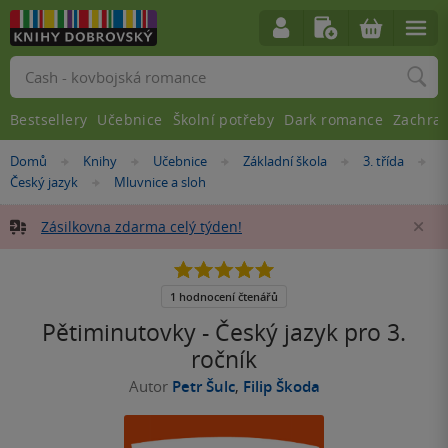
Vyhledávání
Bestsellery
Učebnice
Školní potřeby
Dark romance
Zachra
Nacházíte
Domů
Knihy
Učebnice
Základní škola
3. třída
»
»
»
»
»
se
Český jazyk
Mluvnice a sloh
»
zde:
Zásilkovna zdarma celý týden!
Za
5.0
z
5
1 hodnocení čtenářů
hvězdiček
Pětiminutovky - Český jazyk pro 3.
ročník
Autor
Petr Šulc
,
Filip Škoda