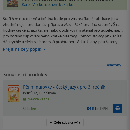
Karel IV. v kouzelném kukátku
Stačí 5 minut denně a čeština bude pro vás hračkou! Publikace jsou
vhodné nejen pro domácí přípravu všech žáků prvního stupně ZŠ na
hodiny českého jazyka, ale i jako doplňkový materiál pro učitele, např.
pro hodiny suplování nebo krátké písemky. Pomocí stovky příkladů si
děti rychle a efektivně procvičí probíranou látku. Úlohy jsou řazeny…
Přejít na celý popis
Všechny
Související produkty
Pětiminutovky - Český jazyk pro 3. ročník
Petr Šulc
,
Filip Škoda
měkká vazba
Do k
Skladem
94 Kč
s DPH
Zobrazit
více
(+1)