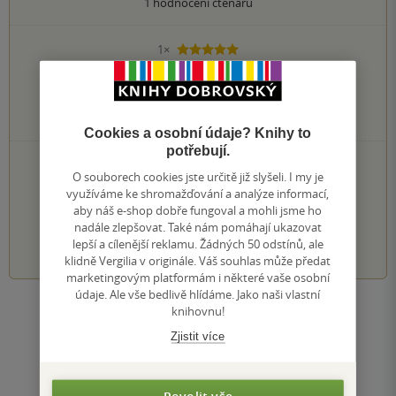
1
hodnocení čtenářů
1×
5 hvězdiček
0×
4 hvězdičky
0×
3 hvězdičky
0×
2 hvězdičky
0×
1 hvezdička
Cookies a osobní údaje? Knihy to
potřebují.
PŘIDEJTE SVÉ HODNOCENÍ KNIHY
O souborech cookies jste určitě již slyšeli. I my je
Hodnocení našich knihkupců: 0.0 z 5
využíváme ke shromažďování a analýze informací,
aby náš e-shop dobře fungoval a mohli jsme ho
nadále zlepšovat. Také nám pomáhají ukazovat
1
2
3
4
5
lepší a cílenější reklamu. Žádných 50 odstínů, ale
klidně Vergilia v originále. Váš souhlas může předat
marketingovým platformám i některé vaše osobní
údaje. Ale vše bedlivě hlídáme. Jako naši vlastní
knihovnu!
Zobrazit všechna hodnocení
Zjistit více
Přidat hodnocení
Povolit vše