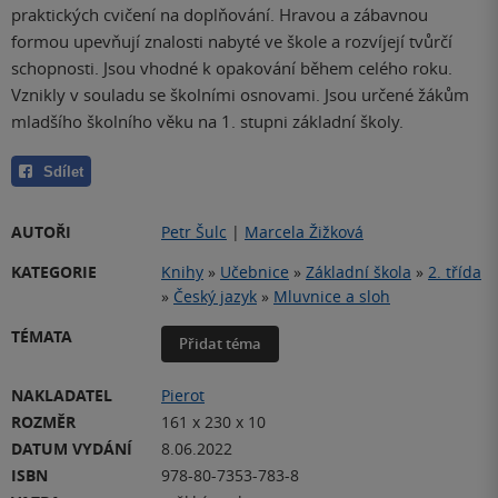
praktických cvičení na doplňování. Hravou a zábavnou
formou upevňují znalosti nabyté ve škole a rozvíjejí tvůrčí
schopnosti. Jsou vhodné k opakování během celého roku.
Vznikly v souladu se školními osnovami. Jsou určené žákům
mladšího školního věku na 1. stupni základní školy.
Sdílet
AUTOŘI
Petr Šulc
|
Marcela Žižková
KATEGORIE
Knihy
»
Učebnice
»
Základní škola
»
2. třída
»
Český jazyk
»
Mluvnice a sloh
TÉMATA
Přidat téma
NAKLADATEL
Pierot
ROZMĚR
161 x 230 x 10
DATUM VYDÁNÍ
8.06.2022
ISBN
978-80-7353-783-8