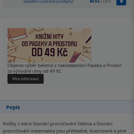
Na p
Skladem (vybrané prodejny)
94 Kč
s DPH
Objevte výběr beletrie z nakladatelství Paseka a Prostor
za výhodné ceny od 49 Kč.
Více informací
Popis
Knížky z edice Domácí procvičování čeština a Domácí
procvičování matematika jsou přehledné, ilustrované a plné