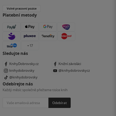
Volné pracovní pozice
Platební metody
+ 17
Sledujte nás
KnihyDobrovsky.cz
Knižní závisláci
knihydobrovsky
@knihydobrovskycz
@knihydobrovsky
Odebírejte nás
Každý měsíc společně přečteme tisíce knih
Odebírat