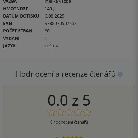
VAZBA
měkká vazba
HMOTNOST
140 g
DATUM DOTISKU
6.08.2025
EAN
9788073537838
POČET STRAN
80
VYDÁNÍ
1
JAZYK
čeština
Hodnocení a recenze čtenářů
0.0
z
5
0
hodnocení čtenářů