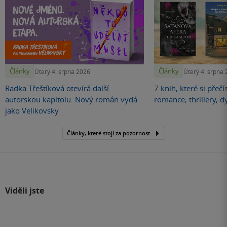
Články
Články
Úterý 4. srpna 2026
Úterý 4. srpna
Radka Třeštíková otevírá další
7 knih, které si přečí
autorskou kapitolu. Nový román vydá
romance, thrillery, d
jako Velikovsky
Články, které stojí za pozornost
Viděli jste