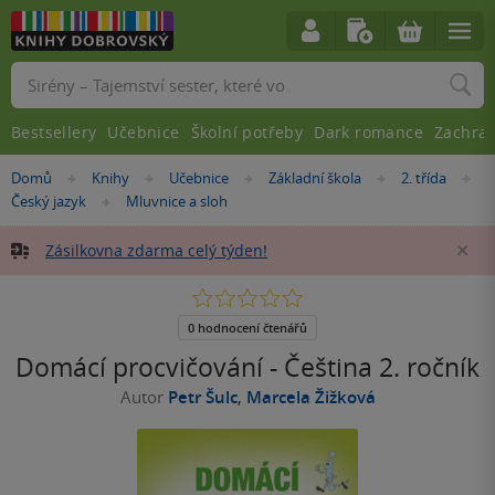
Vyhledávání
Bestsellery
Učebnice
Školní potřeby
Dark romance
Zachra
Nacházíte
Domů
Knihy
Učebnice
Základní škola
2. třída
»
»
»
»
»
se
Český jazyk
Mluvnice a sloh
»
zde:
Zásilkovna zdarma celý týden!
Za
0.0
z
5
0 hodnocení čtenářů
hvězdiček
Domácí procvičování - Čeština 2. ročník
Autor
Petr Šulc
,
Marcela Žižková