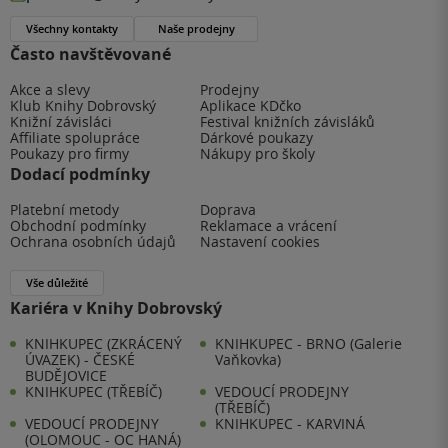
Všechny kontakty
Naše prodejny
Často navštěvované
Akce a slevy
Prodejny
Klub Knihy Dobrovský
Aplikace KDčko
Knižní závisláci
Festival knižních závisláků
Affiliate spolupráce
Dárkové poukazy
Poukazy pro firmy
Nákupy pro školy
Dodací podmínky
Platební metody
Doprava
Obchodní podmínky
Reklamace a vrácení
Ochrana osobních údajů
Nastavení cookies
Vše důležité
Kariéra v Knihy Dobrovský
KNIHKUPEC (ZKRÁCENÝ
KNIHKUPEC - BRNO (Galerie
ÚVAZEK) - ČESKÉ
Vaňkovka)
BUDĚJOVICE
KNIHKUPEC (TŘEBÍČ)
VEDOUCÍ PRODEJNY
(TŘEBÍČ)
VEDOUCÍ PRODEJNY
KNIHKUPEC - KARVINÁ
(OLOMOUC - OC HANÁ)