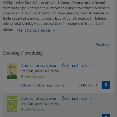
Knížky z edice Domácí procvičování čeština a Domácí procvičování
matematika jsou přehledné, ilustrované a plné praktických cvičení na
doplňování. Hravou a zábavnou formou upevňují znalosti nabyté ve
škole a rozvíjejí tvůrčí schopnosti. Jsou vhodné k opakování během
celého roku. Vznikly v souladu se školními osnovami. Jsou určené
žákům…
Přejít na celý popis
Všechny
Související produkty
Domácí procvičování - Čeština 2. ročník
Petr Šulc
,
Marcela Žižková
měkká vazba
Na p
Skladem (vybrané prodejny)
53 Kč
s DPH
Domácí procvičování - Čeština 2. ročník
Petr Šulc
,
Marcela Žižková
měkká vazba