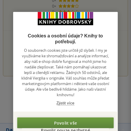
0×
5 hvězdiček
0×
4 hvězdičky
0×
3 hvězdičky
0×
2 hvězdičky
0×
1 hvezdička
Cookies a osobní údaje? Knihy to
PŘIDEJTE SVÉ HODNOCENÍ KNIHY
potřebují.
Hodnocení našich knihkupců: 0.0 z 5
O souborech cookies jste určitě již slyšeli. I my je
využíváme ke shromažďování a analýze informací,
aby náš e-shop dobře fungoval a mohli jsme ho
1
2
3
4
5
nadále zlepšovat. Také nám pomáhají ukazovat
lepší a cílenější reklamu. Žádných 50 odstínů, ale
klidně Vergilia v originále. Váš souhlas může předat
marketingovým platformám i některé vaše osobní
Zobrazit všechna hodnocení
údaje. Ale vše bedlivě hlídáme. Jako naši vlastní
knihovnu!
Zjistit více
Přidat hodnocení
Povolit vše
Další knihy autora
Povolit pouze nezbytné