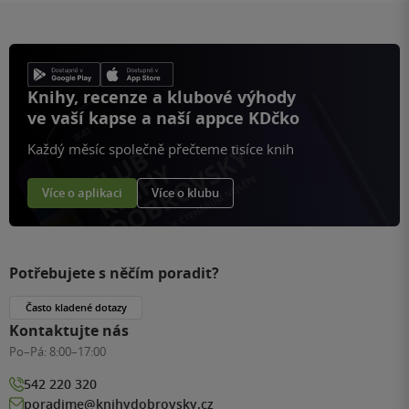
Knihy, recenze a klubové výhody
ve vaší kapse a naší appce KDčko
Každý měsíc společně přečteme tisíce knih
Více o aplikaci
Více o klubu
Potřebujete s něčím poradit?
Často kladené dotazy
Kontaktujte nás
Po–Pá:
8:00–17:00
542 220 320
poradime@knihydobrovsky.cz