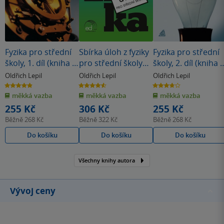
Fyzika pro střední
Sbírka úloh z fyziky
Fyzika pro střední
školy, 1. díl (kniha +
pro střední školy
školy, 2. díl (kniha 
ED)
(knížka + ED)
ED)
Oldřich Lepil
Oldřich Lepil
Oldřich Lepil
4.9
4.6
3.7
z
z
z
měkká vazba
měkká vazba
měkká vazba
5
5
5
hvězdiček
hvězdiček
hvězdiček
255 Kč
306 Kč
255 Kč
Běžně
268 Kč
Běžně
322 Kč
Běžně
268 Kč
Do košíku
Do košíku
Do košíku
Všechny knihy autora
Vývoj ceny