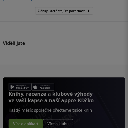
Články, které stojí za pozornost
Viděli jste
Knihy, recenze a klubové výhody
ve vaší kapse a naší appce KDčko
Každý měsíc společně přečteme tisíce knih
Více o aplikaci
Více o klubu