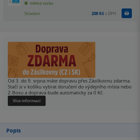
měkká vazba
Do k
Skladem
208 Kč
s DPH
Od 3. do 9. srpna máte dopravu přes Zásilkovnu zdarma.
Stačí si v košíku vybrat doručení do výdejního místa nebo
Z-Boxu a doprava bude automaticky za 0 Kč.
Více informací
Popis