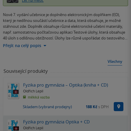
Let na měsíc
Nové 7. vydání učebnice je doplněno elektronickým doplňkem (ED),
který je nedílnou součástí učebnice a data, která obsahuje, je možné
stáhnout zde. Doplněk obsahuje různé elektronické učební materiály,
např. samostatnou počítačovou aplikaci Testové úlohy, která obsahuje
40 úloh s odlišnou obtížností. Úlohy lze různě uspořádat do testového…
Přejít na celý popis
Všechny
Související produkty
Fyzika pro gymnázia – Optika (kniha + CD)
Oldřich Lepil
měkká vazba
Na p
Skladem (vybrané prodejny)
188 Kč
s DPH
Fyzika pro gymnázia Optika + CD
Oldřich Lepil