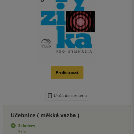
Prolistovat
Uložit do seznamu
Učebnice (
měkká vazba
)
Skladem
5+ ks