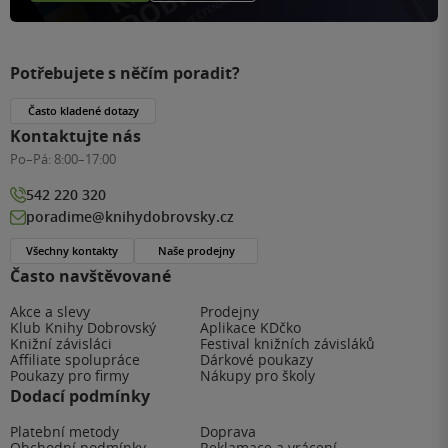
Potřebujete s něčím poradit?
Často kladené dotazy
Kontaktujte nás
Po–Pá:
8:00–17:00
542 220 320
poradime@knihydobrovsky.cz
Všechny kontakty
Naše prodejny
Často navštěvované
Akce a slevy
Prodejny
Klub Knihy Dobrovský
Aplikace KDčko
Knižní závisláci
Festival knižních závisláků
Affiliate spolupráce
Dárkové poukazy
Poukazy pro firmy
Nákupy pro školy
Dodací podmínky
Platební metody
Doprava
Obchodní podmínky
Reklamace a vrácení