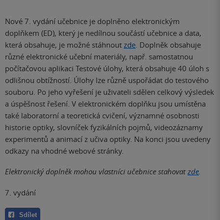
Nové 7. vydání učebnice je doplněno elektronickým
doplňkem (ED), který je nedílnou součástí učebnice a data,
která obsahuje, je možné stáhnout
zde
. Doplněk obsahuje
různé elektronické učební materiály, např. samostatnou
počítačovou aplikaci Testové úlohy, která obsahuje 40 úloh s
odlišnou obtížností. Úlohy lze různě uspořádat do testového
souboru. Po jeho vyřešení je uživateli sdělen celkový výsledek
a úspěšnost řešení. V elektronickém doplňku jsou umístěna
také laboratorní a teoretická cvičení, významné osobnosti
historie optiky, slovníček fyzikálních pojmů, videozáznamy
experimentů a animací z učiva optiky. Na konci jsou uvedeny
odkazy na vhodné webové stránky.
Elektronický doplněk mohou vlastníci učebnice stahovat
zde
.
7. vydání
Sdílet