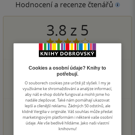
Hodnocení a recenze čtenářů
3.8
z
5
5
hodnocení čtenářů
1×
Cookies a osobní údaje? Knihy to
5 hvězdiček
2×
potřebují.
4 hvězdičky
1×
3 hvězdičky
O souborech cookies jste určitě již slyšeli. I my je
0×
2 hvězdičky
využíváme ke shromažďování a analýze informací,
0×
1 hvezdička
aby náš e-shop dobře fungoval a mohli jsme ho
nadále zlepšovat. Také nám pomáhají ukazovat
PŘIDEJTE SVÉ HODNOCENÍ KNIHY
lepší a cílenější reklamu. Žádných 50 odstínů, ale
klidně Vergilia v originále. Váš souhlas může předat
Hodnocení našich knihkupců: 0.0 z 5
marketingovým platformám i některé vaše osobní
údaje. Ale vše bedlivě hlídáme. Jako naši vlastní
knihovnu!
1
2
3
4
5