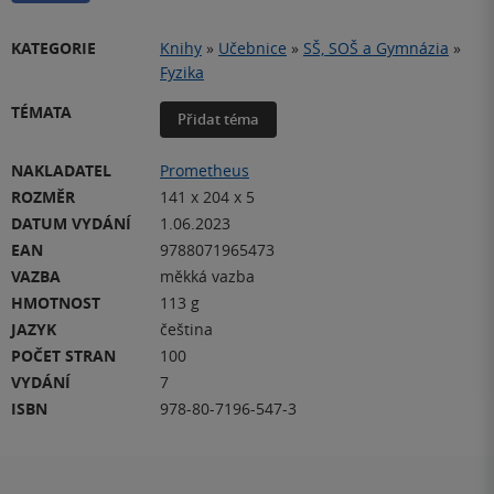
KATEGORIE
Knihy
»
Učebnice
»
SŠ, SOŠ a Gymnázia
»
Fyzika
TÉMATA
Přidat téma
NAKLADATEL
Prometheus
ROZMĚR
141 x 204 x 5
DATUM VYDÁNÍ
1.06.2023
EAN
9788071965473
VAZBA
měkká vazba
HMOTNOST
113 g
JAZYK
čeština
POČET STRAN
100
VYDÁNÍ
7
ISBN
978-80-7196-547-3