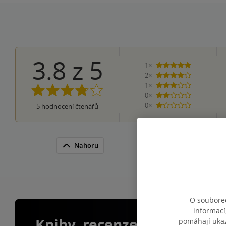
3.8
z
5
1×
5 hvězdiček
2×
4 hvězdičky
1×
3 hvězdičky
0×
2 hvězdičky
0×
5
hodnocení čtenářů
1 hvezdička
Nahoru
O souborec
informací
Knihy, recenze a klubové 
pomáhají ukazo