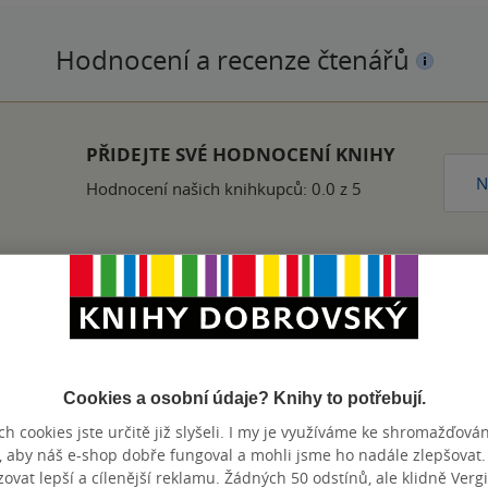
Hodnocení a recenze čtenářů
PŘIDEJTE SVÉ HODNOCENÍ KNIHY
N
Hodnocení našich knihkupců: 0.0 z 5
Zobrazeno 20 z 20
Cookies a osobní údaje? Knihy to potřebují.
h cookies jste určitě již slyšeli. I my je využíváme ke shromažďován
, aby náš e-shop dobře fungoval a mohli jsme ho nadále zlepšovat
výhody
vat lepší a cílenější reklamu. Žádných 50 odstínů, ale klidně Vergil