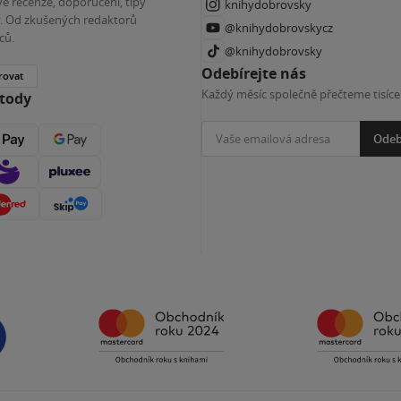
é recenze, doporučení, tipy
knihydobrovsky
ky. Od zkušených redaktorů
@knihydobrovskycz
ců.
@knihydobrovsky
Odebírejte nás
rovat
Každý měsíc společně přečteme tisíce
etody
Odeb