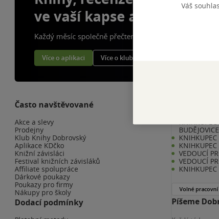
Váš souhla
ve vaší kapse a naší appce
Každý měsíc společně přečteme tisíce knih
Více o aplikaci
Více o klubu
Často navštěvované
Kariéra v K
Akce a slevy
KNIHKUPEC 
Prodejny
BUDĚJOVIC
Klub Knihy Dobrovský
KNIHKUPEC -
Aplikace KDčko
KNIHKUPEC 
Knižní závisláci
VEDOUCÍ PR
Festival knižních závisláků
VEDOUCÍ PR
Affiliate spolupráce
KNIHKUPEC 
Dárkové poukazy
Poukazy pro firmy
Volné pracovní
Nákupy pro školy
Píšeme Dobr
Dodací podmínky