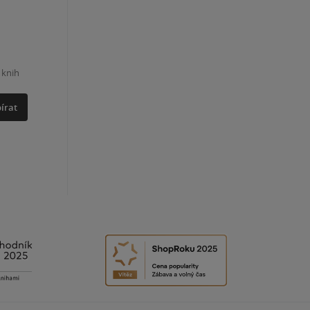
 knih
írat