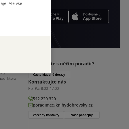
je. Ale vše
Potřebujete s něčím poradit?
nihy
Často kladené dotazy
ou, která
Kontaktujte nás
Po–Pá:
8:00–17:00
542 220 320
poradime@knihydobrovsky.cz
Všechny kontakty
Naše prodejny