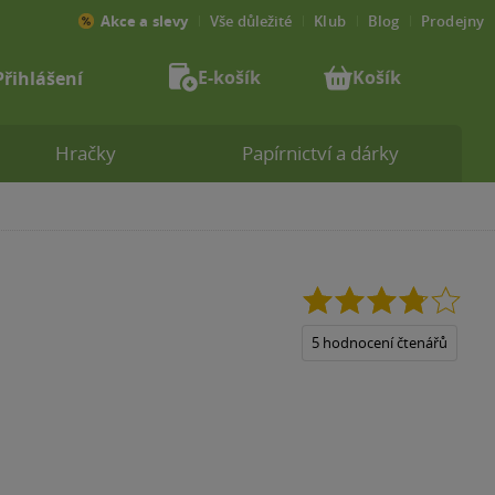
Akce a slevy
Vše důležité
Klub
Blog
Prodejny
E-košík
Košík
Přihlášení
Hračky
Papírnictví a dárky
3.8
z
5
5 hodnocení čtenářů
hvězdiček