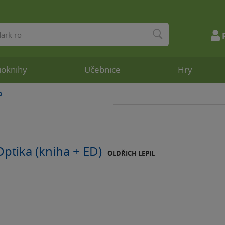
ioknihy
Učebnice
Hry
a
Optika (kniha + ED)
OLDŘICH LEPIL