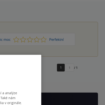
1
2
3
4
5
ic moc
Perfektní
1
/ 1
Přejít
na
stránku
í a analýze
. Také nám
ia v originále.