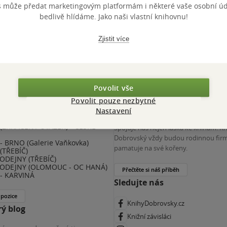
s může předat marketingovým platformám i některé vaše osobní úda
 KDčko
bedlivě hlídáme. Jako naši vlastní knihovnu!
Zjistit více
Povolit vše
Povolit pouze nezbytné
nihy Dobrovský
Více o nás
Nastavení
(ZKRÁCENÝ ÚVAZEK) - ČESKÉ
Spojuje nás nejen láska ke knihám. K
E
Dobrovský vždy budou rodinnou firm
 BRNO (Galerie Vaňkovka)
pamatuje na své kořeny.
(TŘEBÍČ)
ODEJNY (TŘEBÍČ)
ODEJNY (OLOMOUC - OC HANÁ)
Přečtěte si náš příběh
- KARVINÁ
Sledujte nás
 pozice
KnihyDobrovsky.cz
ý blog
Knižní závisláci