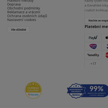
Platební metody
Každý týden nov
Doprava
a čtenářské tri
Obchodní podmínky
i našich knihkup
Reklamace a vrácení
Ochrana osobních údajů
Nastavení cookies
Nechte se inspi
Platební m
Vše důležité
+ 17