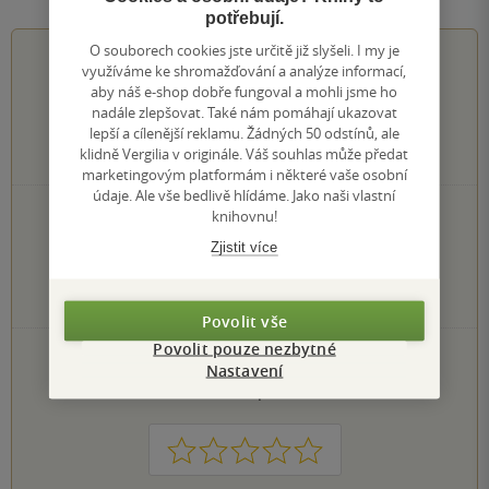
potřebují.
O souborech cookies jste určitě již slyšeli. I my je
3.9
z
5
využíváme ke shromažďování a analýze informací,
aby náš e-shop dobře fungoval a mohli jsme ho
nadále zlepšovat. Také nám pomáhají ukazovat
lepší a cílenější reklamu. Žádných 50 odstínů, ale
klidně Vergilia v originále. Váš souhlas může předat
7
hodnocení čtenářů
marketingovým platformám i některé vaše osobní
údaje. Ale vše bedlivě hlídáme. Jako naši vlastní
3×
knihovnu!
5 hvězdiček
2×
4 hvězdičky
Zjistit více
1×
3 hvězdičky
0×
2 hvězdičky
1×
1 hvezdička
Povolit vše
Povolit pouze nezbytné
PŘIDEJTE SVÉ HODNOCENÍ KNIHY
Nastavení
Hodnocení našich knihkupců: 0.0 z 5
1
2
3
4
5