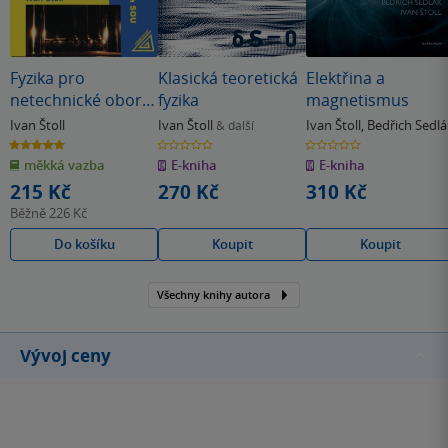
Fyzika pro
Klasická teoretická
Elektřina a
netechnické obory
fyzika
magnetismus
SOŠ a SOU
Ivan Štoll
Ivan Štoll
Ivan Štoll
,
Bedřich Sedlá
& další
5.0
0.0
0.0
z
z
z
měkká vazba
E-kniha
E-kniha
5
5
5
hvězdiček
hvězdiček
hvězdiček
215 Kč
270 Kč
310 Kč
Běžně
226 Kč
Do košíku
Koupit
Koupit
Všechny knihy autora
Vývoj ceny