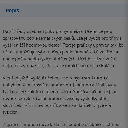
Popis
Další z řady učebnic fyziky pro gymnázia. Učebnice jsou
zpracovány podle tematických celků. Lze je využít pro třídy s
vyšší i nižší hodinovou dotací. Text je graficky upraven tak, že
učiteli umožňuje vybrat učivo podle úrovně žáků ve třídě a
podle počtu hodin fyzice přidělených. Učebnice lze využít
nejen na gymnáziích, ale i na ostatních středních školách.
V pořadí již 5. vydání učebnice se zabývá strukturou a
pohybem v mikrosvětě, atomovou, jadernou a částicovou
fyzikou i fyzikálním obrazem světa. Součástí učebnice jsou
rovněž teoretická a laboratorní cvičení, výsledky úloh,
slovníček cizích slov, rejstřík a seznam knížek o fyzice a
fyzicích.
Zájemci si mohou nově ke knižní podobě učebnice stáhnout