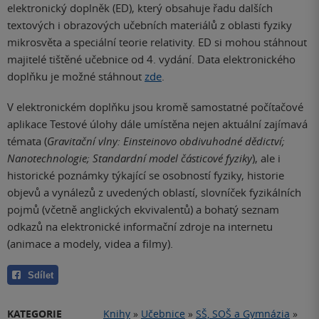
elektronický doplněk (ED), který obsahuje řadu dalších
textových i obrazových učebních materiálů z oblasti fyziky
mikrosvěta a speciální teorie relativity. ED si mohou stáhnout
majitelé tištěné učebnice od 4. vydání. Data elektronického
doplňku je možné stáhnout
zde
.
V elektronickém doplňku jsou kromě samostatné počítačové
aplikace Testové úlohy dále umístěna nejen aktuální zajímavá
témata (
Gravitační vlny: Einsteinovo obdivuhodné dědictví;
Nanotechnologie; Standardní model částicové fyziky
), ale i
historické poznámky týkající se osobností fyziky, historie
objevů a vynálezů z uvedených oblastí, slovníček fyzikálních
pojmů (včetně anglických ekvivalentů) a bohatý seznam
odkazů na elektronické informační zdroje na internetu
(animace a modely, videa a filmy).
Sdílet
KATEGORIE
Knihy
»
Učebnice
»
SŠ, SOŠ a Gymnázia
»