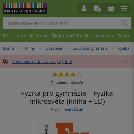
Vyhledávání
Bestsellery
Učebnice
Školní potřeby
Dark romance
Zachra
Nacházíte
Domů
Knihy
Učebnice
SŠ, SOŠ a Gymnázia
Fyzika
»
»
»
»
se
zde:
Zásilkovna zdarma celý týden!
Za
3.9
z
5
7 hodnocení čtenářů
hvězdiček
Fyzika pro gymnázia – Fyzika
mikrosvěta (kniha + ED)
Autor
Ivan Štoll