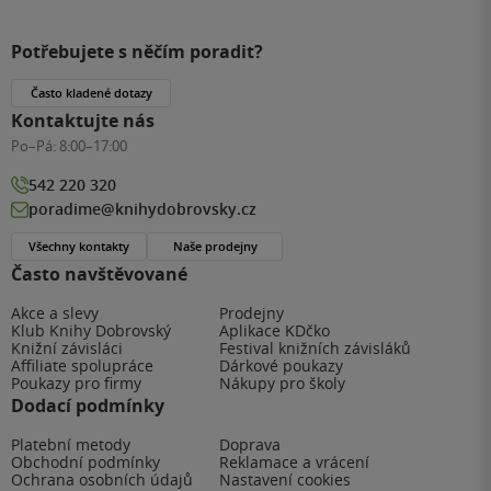
Potřebujete s něčím poradit?
Často kladené dotazy
Kontaktujte nás
Po–Pá:
8:00–17:00
542 220 320
poradime@knihydobrovsky.cz
Všechny kontakty
Naše prodejny
Často navštěvované
Akce a slevy
Prodejny
Klub Knihy Dobrovský
Aplikace KDčko
Knižní závisláci
Festival knižních závisláků
Affiliate spolupráce
Dárkové poukazy
Poukazy pro firmy
Nákupy pro školy
Dodací podmínky
Platební metody
Doprava
Obchodní podmínky
Reklamace a vrácení
Ochrana osobních údajů
Nastavení cookies