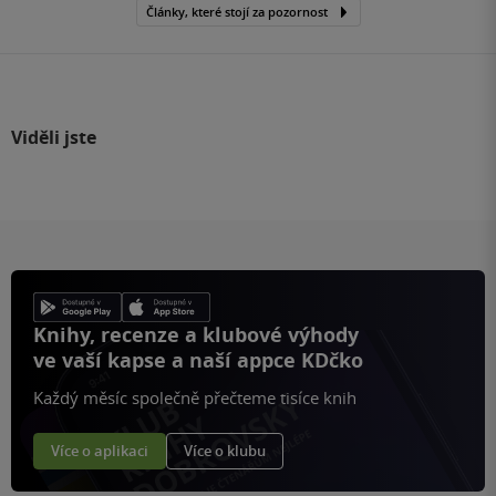
Články, které stojí za pozornost
Viděli jste
Knihy, recenze a klubové výhody
ve vaší kapse a naší appce KDčko
Každý měsíc společně přečteme tisíce knih
Více o aplikaci
Více o klubu