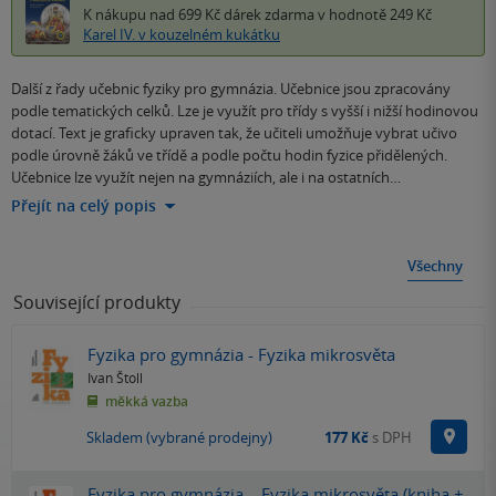
K nákupu nad 699 Kč
dárek zdarma
v hodnotě 249 Kč
Karel IV. v kouzelném kukátku
Další z řady učebnic fyziky pro gymnázia. Učebnice jsou zpracovány
podle tematických celků. Lze je využít pro třídy s vyšší i nižší hodinovou
dotací. Text je graficky upraven tak, že učiteli umožňuje vybrat učivo
podle úrovně žáků ve třídě a podle počtu hodin fyzice přidělených.
Učebnice lze využít nejen na gymnáziích, ale i na ostatních…
Přejít na celý popis
Všechny
Související produkty
Fyzika pro gymnázia - Fyzika mikrosvěta
Ivan Štoll
měkká vazba
Na p
Skladem (vybrané prodejny)
177 Kč
s DPH
Fyzika pro gymnázia – Fyzika mikrosvěta (kniha +