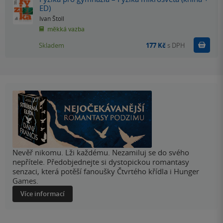
ED)
Ivan Štoll
měkká vazba
Do k
Skladem
177 Kč
s DPH
Nevěř nikomu. Lži každému. Nezamiluj se do svého
nepřítele. Předobjednejte si dystopickou romantasy
senzaci, která potěší fanoušky Čtvrtého křídla i Hunger
Games.
Více informací