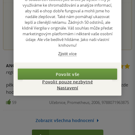
využíváme ke shromažďování a analýze informací,
PŘIDEJTE SVÉ HODNOCENÍ KNIHY
aby náš e-shop dobře fungoval a mohli jsme ho
nadále zlepšovat. Také nám pomáhají ukazovat
Hodnocení našich knihkupců: 0.0 z 5
lepší a cílenější reklamu. Žádných 50 odstínů, ale
klidně Vergilia v originále. Váš souhlas může předat
marketingovým platformám i některé vaše osobní
1
2
3
4
5
údaje. Ale vše bedlivě hlídáme. Jako naši vlastní
knihovnu!
Zjistit více
ANONYM
registrovaný uživatel
Povolit vše
Povolit pouze nezbytné
pěkná učebnice fyziky. Vše je zde dobře vysvětleno a je zde
Nastavení
hodně příkladů
59
Učebnice, Prometheus, 2006, 9788071963875
Zobrazit všechna hodnocení