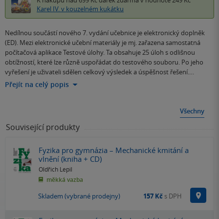
K nákupu nad 699 Kč
dárek zdarma
v hodnotě 249 Kč
Karel IV. v kouzelném kukátku
Nedílnou součástí nového 7. vydání učebnice je elektronický doplněk
(ED). Mezi elektronické učební materiály je mj. zařazena samostatná
počítačová aplikace Testové úlohy. Ta obsahuje 25 úloh s odlišnou
obtížností, které lze různě uspořádat do testového souboru. Po jeho
vyřešení je uživateli sdělen celkový výsledek a úspěšnost řešení.…
Přejít na celý popis
Všechny
Související produkty
Fyzika pro gymnázia – Mechanické kmitání a
vlnění (kniha + CD)
Oldřich Lepil
měkká vazba
Na p
Skladem (vybrané prodejny)
157 Kč
s DPH