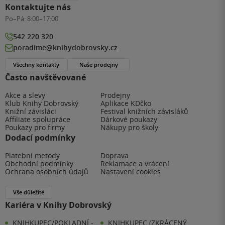
Kontaktujte nás
Po–Pá:
8:00–17:00
542 220 320
poradime@knihydobrovsky.cz
Všechny kontakty
Naše prodejny
Často navštěvované
Akce a slevy
Prodejny
Klub Knihy Dobrovský
Aplikace KDčko
Knižní závisláci
Festival knižních závisláků
Affiliate spolupráce
Dárkové poukazy
Poukazy pro firmy
Nákupy pro školy
Dodací podmínky
Platební metody
Doprava
Obchodní podmínky
Reklamace a vrácení
Ochrana osobních údajů
Nastavení cookies
Vše důležité
Kariéra v Knihy Dobrovský
KNIHKUPEC/POKLADNÍ -
KNIHKUPEC (ZKRÁCENÝ