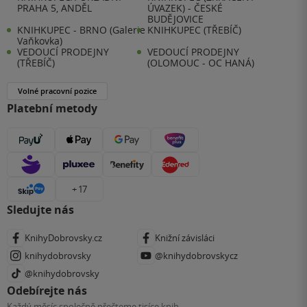
PRAHA 5, ANDĚL
ÚVAZEK) - ČESKÉ
BUDĚJOVICE
KNIHKUPEC - BRNO (Galerie
KNIHKUPEC (TŘEBÍČ)
Vaňkovka)
VEDOUCÍ PRODEJNY
VEDOUCÍ PRODEJNY
(TŘEBÍČ)
(OLOMOUC - OC HANÁ)
Volné pracovní pozice
Platební metody
+ 17
Sledujte nás
KnihyDobrovsky.cz
Knižní závisláci
knihydobrovsky
@knihydobrovskycz
@knihydobrovsky
Odebírejte nás
Každý měsíc společně přečteme tisíce knih