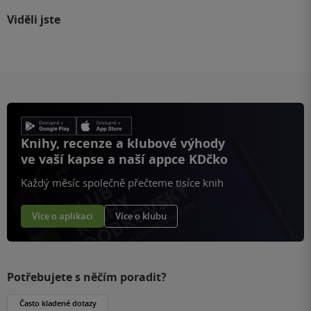
Viděli jste
Knihy, recenze a klubové výhody
ve vaší kapse a naší appce KDčko
Každý měsíc společně přečteme tisíce knih
Více o aplikaci
Více o klubu
Potřebujete s něčím poradit?
Často kladené dotazy