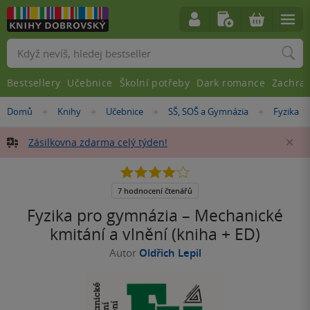
Vyhledávání
Bestsellery
Učebnice
Školní potřeby
Dark romance
Zachra
Nacházíte
Domů
Knihy
Učebnice
SŠ, SOŠ a Gymnázia
Fyzika
»
»
»
»
se
zde:
Zásilkovna zdarma celý týden!
Za
4.1
z
5
7 hodnocení čtenářů
hvězdiček
Fyzika pro gymnázia – Mechanické
kmitání a vlnění (kniha + ED)
Autor
Oldřich Lepil