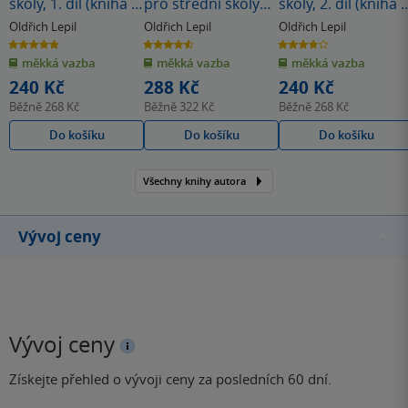
školy, 1. díl (kniha +
pro střední školy
školy, 2. díl (kniha 
ED)
(knížka + ED)
ED)
Oldřich Lepil
Oldřich Lepil
Oldřich Lepil
4.9
4.6
3.7
z
z
z
měkká vazba
měkká vazba
měkká vazba
5
5
5
hvězdiček
hvězdiček
hvězdiček
240 Kč
288 Kč
240 Kč
Běžně
268 Kč
Běžně
322 Kč
Běžně
268 Kč
Do košíku
Do košíku
Do košíku
Všechny knihy autora
Vývoj ceny
Vývoj ceny
Získejte přehled o vývoji ceny za posledních 60 dní.