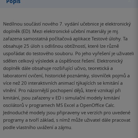
Popis
Nedílnou součástí nového 7. vydání učebnice je elektronický
doplněk (ED). Mezi elektronické učební materiály je mj.
zařazena samostatná počítačová aplikace Testové úlohy. Ta
obsahuje 25 úloh s odlišnou obtížností, které lze různě
uspořádat do testového souboru. Po jeho vyřešení je uživateli
sdělen celkový výsledek a úspěšnost řešení. Elektronický
doplněk dále obsahuje rozšiřující učivo, teoretická a
laboratorní cvičení, historické poznámky, slovníček pojmů a
více než 20 interaktivních animací týkajících se kmitání a
vlnění. Pro názornější pochopení dějů, které vznikají při
kmitání, jsou zařazeny v ED i simulační modely kmitání
oscilátorů v programech MS Excel a OpenOffice Calc.
Jednoduché modely jsou připraveny ve verzích pro uvedené
programy a tvoří základ, s nímž může uživatel dále pracovat
podle vlastního uvážení a zájmu.