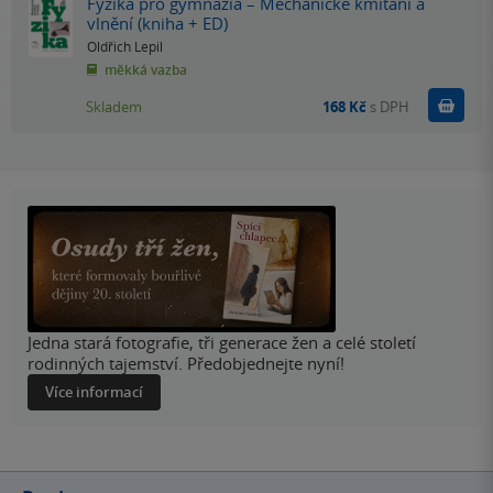
Fyzika pro gymnázia – Mechanické kmitání a
vlnění (kniha + ED)
Oldřich Lepil
měkká vazba
Do k
Skladem
168 Kč
s DPH
Jedna stará fotografie, tři generace žen a celé století
rodinných tajemství. Předobjednejte nyní!
Více informací