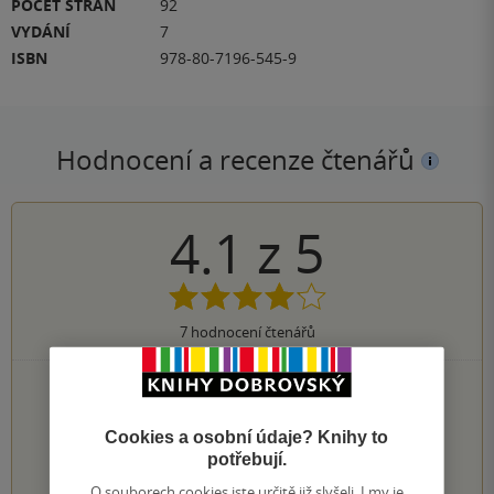
POČET STRAN
92
VYDÁNÍ
7
ISBN
978-80-7196-545-9
Hodnocení a recenze čtenářů
4.1
z
5
7
hodnocení čtenářů
3×
5 hvězdiček
2×
4 hvězdičky
2×
3 hvězdičky
Cookies a osobní údaje? Knihy to
0×
2 hvězdičky
potřebují.
0×
1 hvezdička
O souborech cookies jste určitě již slyšeli. I my je