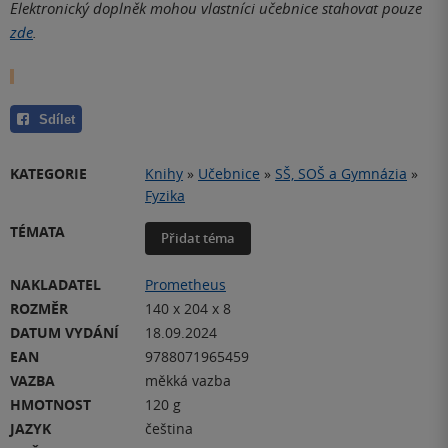
Elektronický doplněk mohou vlastníci učebnice stahovat pouze
zde
.
Sdílet
KATEGORIE
Knihy
»
Učebnice
»
SŠ, SOŠ a Gymnázia
»
Fyzika
TÉMATA
Přidat téma
NAKLADATEL
Prometheus
ROZMĚR
140 x 204 x 8
DATUM VYDÁNÍ
18.09.2024
EAN
9788071965459
VAZBA
měkká vazba
HMOTNOST
120 g
JAZYK
čeština