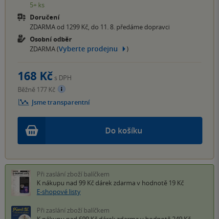
5+ ks
Doručení
ZDARMA od 1299 Kč, do 11. 8. předáme dopravci
Osobní odběr
Vyberte prodejnu
ZDARMA (
)
168 Kč
s DPH
Běžně 177 Kč
Jsme transparentní
Do košíku
Při zaslání zboží balíčkem
K nákupu nad 99 Kč
dárek zdarma
v hodnotě 19 Kč
E-shopové listy
Při zaslání zboží balíčkem