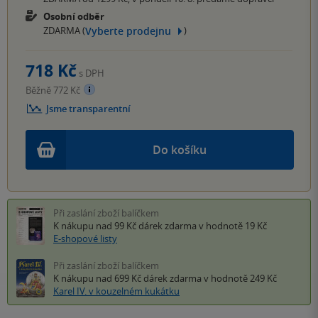
Osobní odběr
Vyberte prodejnu
ZDARMA (
)
718 Kč
s DPH
Běžně 772 Kč
Jsme transparentní
Do košíku
Při zaslání zboží balíčkem
K nákupu nad 99 Kč
dárek zdarma
v hodnotě 19 Kč
E-shopové listy
Při zaslání zboží balíčkem
K nákupu nad 699 Kč
dárek zdarma
v hodnotě 249 Kč
Karel IV. v kouzelném kukátku