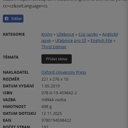
cc=cz&selLanguage=cs
Sdílet
KATEGORIE
Knihy
»
Učebnice
»
Cizí jazyky
»
Anglický
jazyk
»
Učebnice pro SŠ
»
English File
»
Third Edition
TÉMATA
Přidat téma
NAKLADATEL
Oxford University Press
ROZMĚR
221 x 276 x 10
DATUM VYDÁNÍ
1.05.2019
ISBN
978-0-19-459842-2
VAZBA
měkká vazba
HMOTNOST
498 g
DATUM DOTISKU
12.11.2025
EAN
9780194598422
POČET STRAN
192