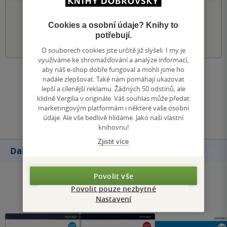
PŘIDEJTE SVÉ HODNOCENÍ KNIHY
Cookies a osobní údaje? Knihy to
1
2
3
4
5
potřebují.
O souborech cookies jste určitě již slyšeli. I my je
využíváme ke shromažďování a analýze informací,
aby náš e-shop dobře fungoval a mohli jsme ho
Zobrazit všechna hodnocení
nadále zlepšovat. Také nám pomáhají ukazovat
lepší a cílenější reklamu. Žádných 50 odstínů, ale
klidně Vergilia v originále. Váš souhlas může předat
Přidat hodnocení
marketingovým platformám i některé vaše osobní
údaje. Ale vše bedlivě hlídáme. Jako naši vlastní
knihovnu!
Zjistit více
Další knihy autora
Povolit vše
Povolit pouze nezbytné
Nastavení