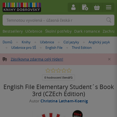
Vyhledávání
Bestsellery
Učebnice
Školní potřeby
Dark romance
Zachra
Nacházíte
Domů
Knihy
Učebnice
Cizí jazyky
Anglický jazyk
»
»
»
»
se
Učebnice pro SŠ
English File
Third Edition
»
»
»
zde:
Zásilkovna zdarma celý týden!
Za
0.0
z
5
0 hodnocení čtenářů
hvězdiček
English File Elementary Student´s Book
3rd (CZEch Edition)
Autor
Christina Latham-Koenig