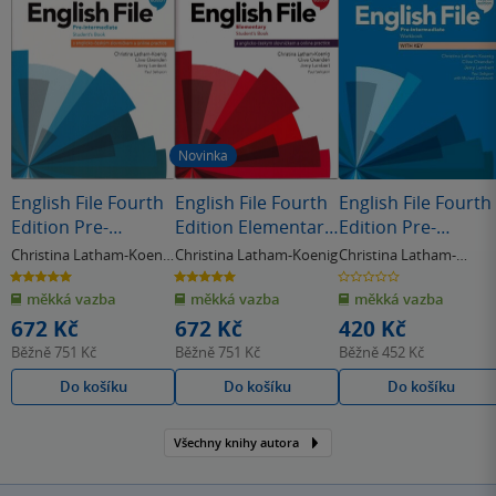
Novinka
English File Fourth
English File Fourth
English File Fourth
Edition Pre-
Edition Elementary
Edition Pre-
Intermediate
Student's Book s
Intermediate
Christina Latham-Koenig
Christina Latham-Koenig
Christina Latham-
Student's Book s
anglicko-českým
Workbook with
Koenig
,
Clive Oxenden
& další
5.0
5.0
0.0
z
z
z
anglicko-českým
slovníčkem a
Answer Key
měkká vazba
měkká vazba
měkká vazba
5
5
5
hvězdiček
hvězdiček
hvězdiček
slovníčkem a
Online Practice
672 Kč
672 Kč
420 Kč
Online Practice
Běžně
751 Kč
Běžně
751 Kč
Běžně
452 Kč
Do košíku
Do košíku
Do košíku
Všechny knihy autora