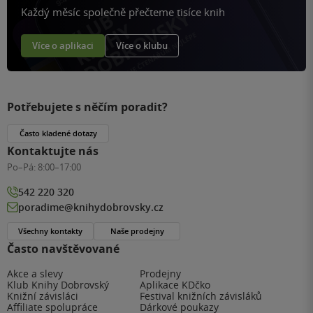
Každý měsíc společně přečteme tisíce knih
Více o aplikaci
Více o klubu
Potřebujete s něčím poradit?
Často kladené dotazy
Kontaktujte nás
Po–Pá:
8:00–17:00
542 220 320
poradime@knihydobrovsky.cz
Všechny kontakty
Naše prodejny
Často navštěvované
Akce a slevy
Prodejny
Klub Knihy Dobrovský
Aplikace KDčko
Knižní závisláci
Festival knižních závisláků
Affiliate spolupráce
Dárkové poukazy