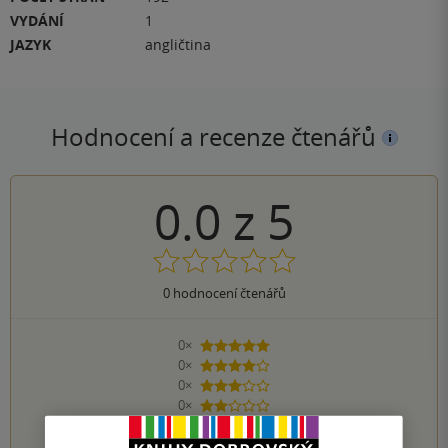
VYDÁNÍ
1
JAZYK
angličtina
Hodnocení a recenze čtenářů
0.0
z
5
0
hodnocení čtenářů
0×
5 hvězdiček
0×
4 hvězdičky
0×
3 hvězdičky
0×
2 hvězdičky
0×
1 hvezdička