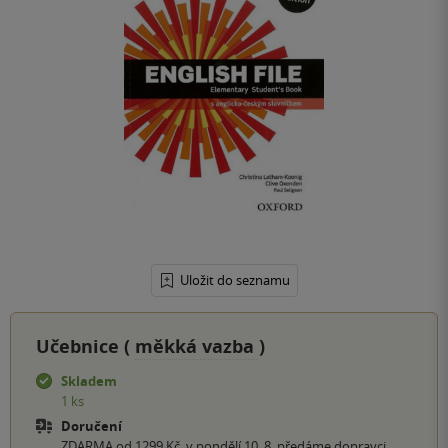
Uložit do seznamu
Učebnice (
měkká vazba
)
Skladem
1 ks
Doručení
ZDARMA od 1299 Kč, v pondělí 10. 8. předáme dopravci