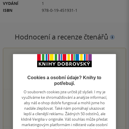
VYDÁNÍ
1
ISBN
978-0-19-451931-1
Hodnocení a recenze čtenářů
0.0
z
5
Cookies a osobní údaje? Knihy to
0
hodnocení čtenářů
potřebují.
O souborech cookies jste určitě již slyšeli. I my je
0×
využíváme ke shromažďování a analýze informací,
5 hvězdiček
aby náš e-shop dobře fungoval a mohli jsme ho
0×
4 hvězdičky
nadále zlepšovat. Také nám pomáhají ukazovat
0×
3 hvězdičky
lepší a cílenější reklamu. Žádných 50 odstínů, ale
0×
2 hvězdičky
klidně Vergilia v originále. Váš souhlas může předat
0×
1 hvezdička
marketingovým platformám i některé vaše osobní