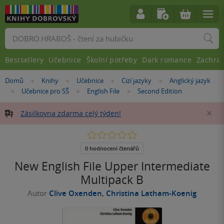
Vyhledávání
Bestsellery
Učebnice
Školní potřeby
Dark romance
Zachra
Nacházíte
Domů
Knihy
Učebnice
Cizí jazyky
Anglický jazyk
»
»
»
»
se
Učebnice pro SŠ
English File
Second Edition
»
»
»
zde:
Zásilkovna zdarma celý týden!
Za
0.0
z
5
0 hodnocení čtenářů
hvězdiček
New English File Upper Intermediate
Multipack B
Autor
Clive Oxenden
,
Christina Latham-Koenig