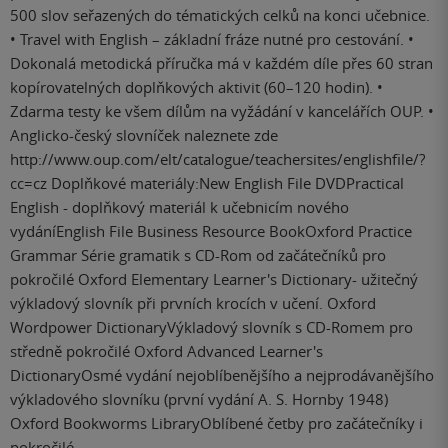
500 slov seřazených do tématických celků na konci učebnice.
• Travel with English – základní fráze nutné pro cestování. •
Dokonalá metodická příručka má v každém díle přes 60 stran
kopírovatelných doplňkových aktivit (60–120 hodin). •
Zdarma testy ke všem dílům na vyžádání v kancelářích OUP. •
Anglicko-český slovníček naleznete zde
http://www.oup.com/elt/catalogue/teachersites/englishfile/?
cc=cz Doplňkové materiály:New English File DVDPractical
English - doplňkový materiál k učebnicím nového
vydáníEnglish File Business Resource BookOxford Practice
Grammar Série gramatik s CD-Rom od začátečníků pro
pokročilé Oxford Elementary Learner's Dictionary- užitečný
výkladový slovník při prvních krocích v učení. Oxford
Wordpower DictionaryVýkladový slovník s CD-Romem pro
středně pokročilé Oxford Advanced Learner's
DictionaryOsmé vydání nejoblíbenějšího a nejprodávanějšího
výkladového slovníku (první vydání A. S. Hornby 1948)
Oxford Bookworms LibraryOblíbené četby pro začátečníky i
pokročilé