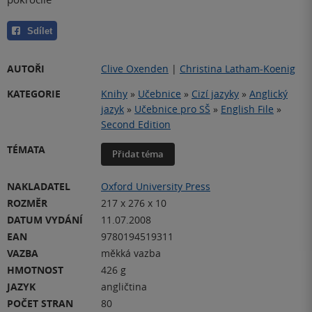
Sdílet
AUTOŘI
Clive Oxenden
|
Christina Latham-Koenig
KATEGORIE
Knihy
»
Učebnice
»
Cizí jazyky
»
Anglický
jazyk
»
Učebnice pro SŠ
»
English File
»
Second Edition
TÉMATA
Přidat téma
NAKLADATEL
Oxford University Press
ROZMĚR
217 x 276 x 10
DATUM VYDÁNÍ
11.07.2008
EAN
9780194519311
VAZBA
měkká vazba
HMOTNOST
426 g
JAZYK
angličtina
POČET STRAN
80