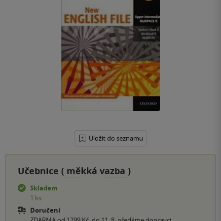
Uložit do seznamu
Učebnice (
měkká vazba
)
Skladem
1 ks
Doručení
ZDARMA od 1299 Kč, do 11. 8. předáme dopravci