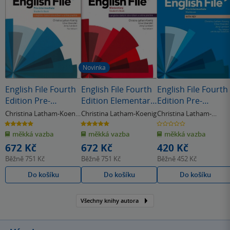
Novinka
English File Fourth
English File Fourth
English File Fourth
Edition Pre-
Edition Elementary
Edition Pre-
Intermediate
Student's Book s
Intermediate
Christina Latham-Koenig
Christina Latham-Koenig
Christina Latham-
Student's Book s
anglicko-českým
Workbook with
Koenig
,
Clive Oxenden
& další
5.0
5.0
0.0
z
z
z
anglicko-českým
slovníčkem a
Answer Key
měkká vazba
měkká vazba
měkká vazba
5
5
5
hvězdiček
hvězdiček
hvězdiček
slovníčkem a
Online Practice
672 Kč
672 Kč
420 Kč
Online Practice
Běžně
751 Kč
Běžně
751 Kč
Běžně
452 Kč
Do košíku
Do košíku
Do košíku
Všechny knihy autora