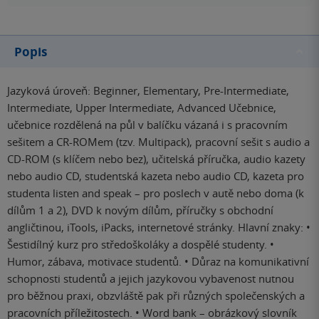
Popis
Jazyková úroveň: Beginner, Elementary, Pre-Intermediate,
Intermediate, Upper Intermediate, Advanced Učebnice,
učebnice rozdělená na půl v balíčku vázaná i s pracovním
sešitem a CR-ROMem (tzv. Multipack), pracovní sešit s audio a
CD-ROM (s klíčem nebo bez), učitelská příručka, audio kazety
nebo audio CD, studentská kazeta nebo audio CD, kazeta pro
studenta listen and speak – pro poslech v autě nebo doma (k
dílům 1 a 2), DVD k novým dílům, příručky s obchodní
angličtinou, iTools, iPacks, internetové stránky. Hlavní znaky: •
Šestidílný kurz pro středoškoláky a dospělé studenty. •
Humor, zábava, motivace studentů. • Důraz na komunikativní
schopnosti studentů a jejich jazykovou vybavenost nutnou
pro běžnou praxi, obzvláště pak při různých společenských a
pracovních příležitostech. • Word bank – obrázkový slovník