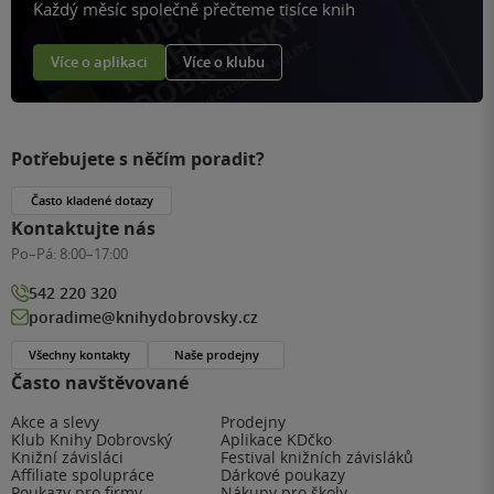
Každý měsíc společně přečteme tisíce knih
Více o aplikaci
Více o klubu
Potřebujete s něčím poradit?
Často kladené dotazy
Kontaktujte nás
Po–Pá:
8:00–17:00
542 220 320
poradime@knihydobrovsky.cz
Všechny kontakty
Naše prodejny
Často navštěvované
Akce a slevy
Prodejny
Klub Knihy Dobrovský
Aplikace KDčko
Knižní závisláci
Festival knižních závisláků
Affiliate spolupráce
Dárkové poukazy
Poukazy pro firmy
Nákupy pro školy