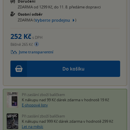
Doručení
ZDARMA od 1299 Kč, do 11. 8. předáme dopravci
Osobní odběr
Vyberte prodejnu
ZDARMA (
)
252 Kč
s DPH
Běžně 265 Kč
Jsme transparentní
Do košíku
Při zaslání zboží balíčkem
K nákupu nad 99 Kč
dárek zdarma
v hodnotě 19 Kč
E-shopové listy
Při zaslání zboží balíčkem
K nákupu nad 999 Kč
dárek zdarma
v hodnotě 299 Kč
Let na měsíc