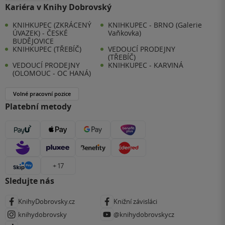
Kariéra v Knihy Dobrovský
KNIHKUPEC (ZKRÁCENÝ
KNIHKUPEC - BRNO (Galerie
ÚVAZEK) - ČESKÉ
Vaňkovka)
BUDĚJOVICE
KNIHKUPEC (TŘEBÍČ)
VEDOUCÍ PRODEJNY
(TŘEBÍČ)
VEDOUCÍ PRODEJNY
KNIHKUPEC - KARVINÁ
(OLOMOUC - OC HANÁ)
Volné pracovní pozice
Platební metody
+ 17
Sledujte nás
KnihyDobrovsky.cz
Knižní závisláci
knihydobrovsky
@knihydobrovskycz