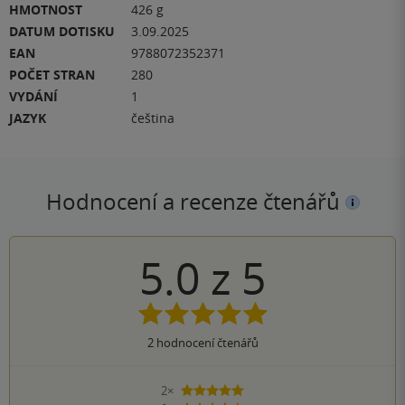
HMOTNOST
426 g
DATUM DOTISKU
3.09.2025
EAN
9788072352371
POČET STRAN
280
VYDÁNÍ
1
JAZYK
čeština
Hodnocení a recenze čtenářů
5.0
z
5
2
hodnocení čtenářů
2×
5 hvězdiček