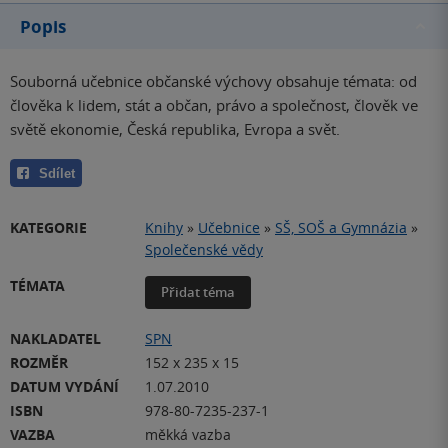
Popis
Souborná učebnice občanské výchovy obsahuje témata: od
člověka k lidem, stát a občan, právo a společnost, člověk ve
světě ekonomie, Česká republika, Evropa a svět.
Sdílet
KATEGORIE
Knihy
»
Učebnice
»
SŠ, SOŠ a Gymnázia
»
Společenské vědy
TÉMATA
Přidat téma
NAKLADATEL
SPN
ROZMĚR
152 x 235 x 15
DATUM VYDÁNÍ
1.07.2010
ISBN
978-80-7235-237-1
VAZBA
měkká vazba