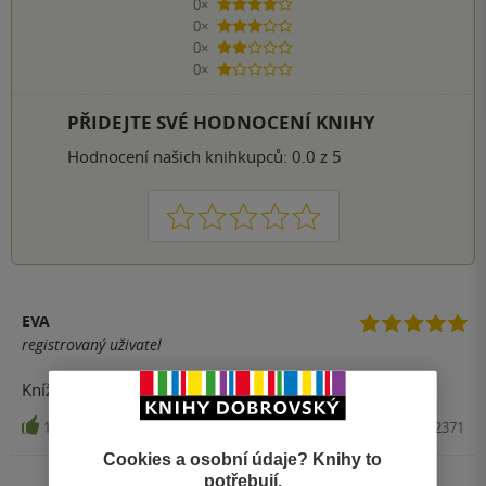
0×
4 hvězdičky
0×
3 hvězdičky
0×
2 hvězdičky
0×
1 hvezdička
PŘIDEJTE SVÉ HODNOCENÍ KNIHY
Hodnocení našich knihkupců: 0.0 z 5
1
2
3
4
5
EVA
registrovaný uživatel
Knížku jsme potřebovali pro syna do školy
10
Učebnice, SPN, 2010, 9788072352371
Cookies a osobní údaje? Knihy to
potřebují.