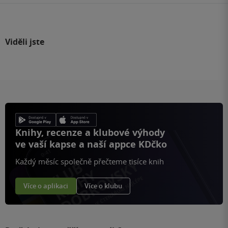
Viděli jste
Knihy, recenze a klubové výhody
ve vaší kapse a naší appce KDčko
Každý měsíc společně přečteme tisíce knih
Více o aplikaci
Více o klubu