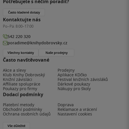
Potřebujete s něčím poradit?
Často kladené dotazy
Kontaktujte nás
Po–Pá:
8:00–17:00
542 220 320
poradime@knihydobrovsky.cz
Všechny kontakty
Naše prodejny
Často navštěvované
Akce a slevy
Prodejny
Klub Knihy Dobrovský
Aplikace KDčko
Knižní závisláci
Festival knižních závisláků
Affiliate spolupráce
Dárkové poukazy
Poukazy pro firmy
Nákupy pro školy
Dodací podmínky
Platební metody
Doprava
Obchodní podmínky
Reklamace a vrácení
Ochrana osobních údajů
Nastavení cookies
Vše důležité