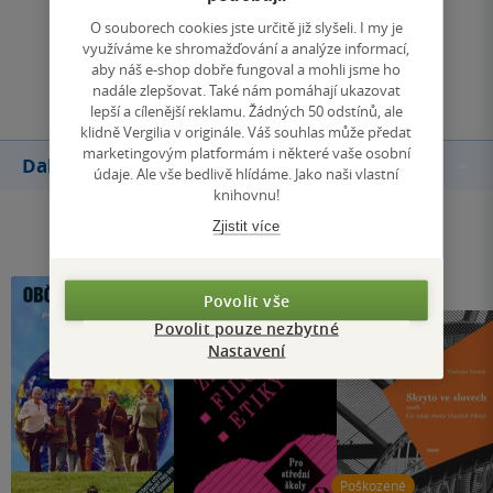
Zobrazit všechna hodnocení
O souborech cookies jste určitě již slyšeli. I my je
využíváme ke shromažďování a analýze informací,
Přidat hodnocení
aby náš e-shop dobře fungoval a mohli jsme ho
nadále zlepšovat. Také nám pomáhají ukazovat
lepší a cílenější reklamu. Žádných 50 odstínů, ale
klidně Vergilia v originále. Váš souhlas může předat
marketingovým platformám i některé vaše osobní
Další knihy autora
údaje. Ale vše bedlivě hlídáme. Jako naši vlastní
knihovnu!
Zjistit více
Povolit vše
Povolit pouze nezbytné
Nastavení
Poškozené