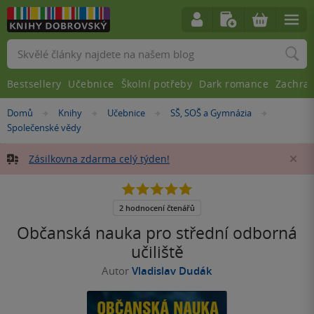
Vyhledávání
Bestsellery
Učebnice
Školní potřeby
Dark romance
Zachra
Nacházíte
Domů
Knihy
Učebnice
SŠ, SOŠ a Gymnázia
»
»
»
»
se
Společenské vědy
zde:
Zásilkovna zdarma celý týden!
Za
5.0
z
5
2 hodnocení čtenářů
hvězdiček
Občanská nauka pro střední odborná
učiliště
Autor
Vladislav Dudák