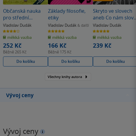
Občanská nauka
Základy filosofie,
Skryto ve slovech
pro střední
etiky
aneb Co nám slov
odborné školy
vlastně říkají
Vladislav Dudák
Vladislav Dudák
Vladislav Dudák
& další
(poškozené)
4.0
5.0
5.0
z
z
z
měkká vazba
měkká vazba
měkká vazba
5
5
5
hvězdiček
hvězdiček
hvězdiček
252 Kč
166 Kč
239 Kč
Běžně
265 Kč
Běžně
175 Kč
Do košíku
Do košíku
Do košíku
Všechny knihy autora
Vývoj ceny
Vývoj ceny