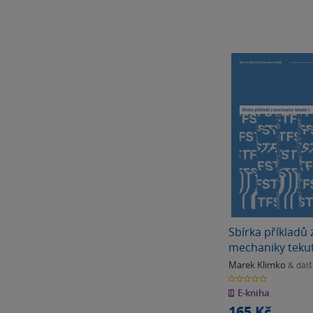
Sbírka příkladů 
mechaniky tekuti
Marek Klimko
& dalš
0.0
z
E-kniha
5
hvězdiček
165 Kč