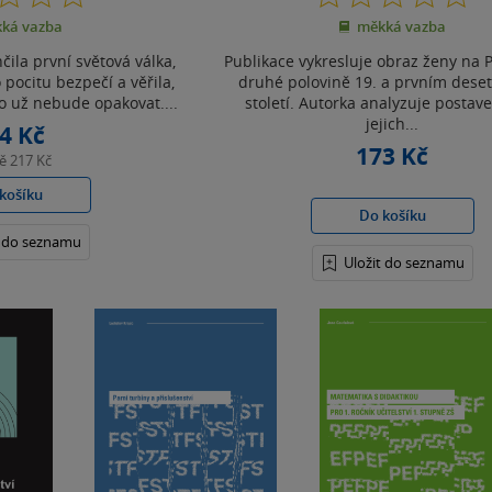
z
z
kontextu
ká vazba
měkká vazba
5
5
hvězdiček
hvězdiček
čila první světová válka,
Publikace vykresluje obraz ženy na 
o pocitu bezpečí a věřila,
druhé polovině 19. a prvním deseti
 už nebude opakovat....
století. Autorka analyzuje postave
jejich...
4 Kč
173 Kč
ně
217 Kč
košíku
Do košíku
t do seznamu
Uložit do seznamu