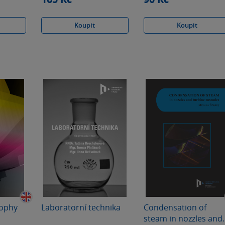
Koupit
Koupit
sophy
Laboratorní technika
Condensation of
steam in nozzles and