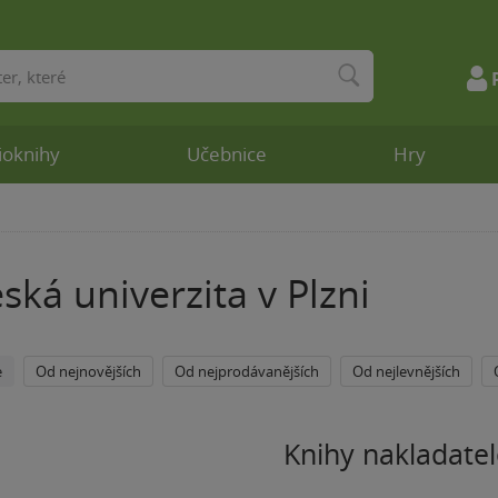
ioknihy
Učebnice
Hry
ká univerzita v Plzni
e
Od nejnovějších
Od nejprodávanějších
Od nejlevnějších
Knihy nakladatel