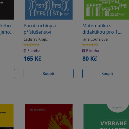
ského
Parní turbíny a
Matematika s
 jeho
příslušenství
didaktikou pro 1.
ročník učitelství 1.
Ladislav Krajíc
Jana Coufalová
stupně ZŠ
0.0
0.0
z
z
E-kniha
E-kniha
5
5
hvězdiček
hvězdiček
165 Kč
80 Kč
Koupit
Koupit