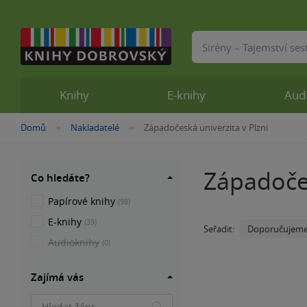
Vyhledávání
Knihy
E-knihy
Aud
Nacházíte
Domů
Nakladatelé
Západočeská univerzita v Plzni
»
»
se
zde:
Západočes
Co hledáte?
Papírové knihy
(98)
E-knihy
(39)
Doporučujem
Seřadit:
Audioknihy
(0)
Zajímá vás