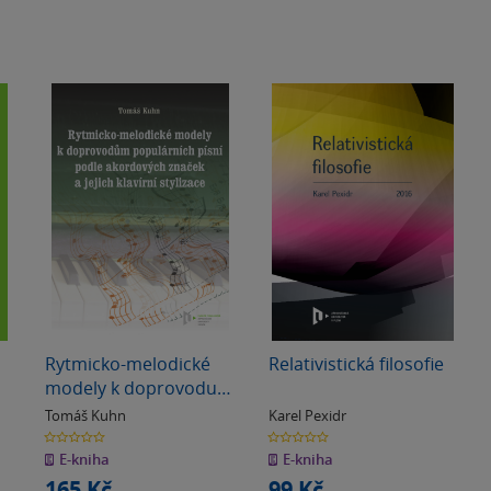
Rytmicko-melodické
Relativistická filosofie
modely k doprovodu
populárních písní
Tomáš Kuhn
Karel Pexidr
podle akordových
0.0
0.0
z
z
značek a jejich klavírní
E-kniha
E-kniha
5
5
hvězdiček
hvězdiček
stylizace
165 Kč
99 Kč