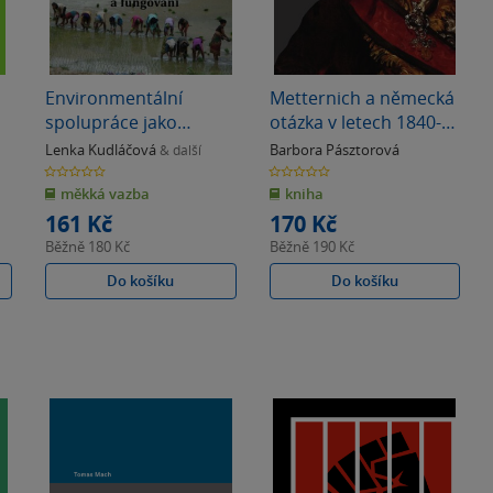
Environmentální
Metternich a německá
spolupráce jako
otázka v letech 1840-
nástroj řešení
1848
Lenka Kudláčová
Barbora Pásztorová
& další
konfliktů. Aktéři,
0.0
0.0
z
z
podmínky vzniku a
měkká vazba
kniha
5
5
hvězdiček
hvězdiček
fungování
161 Kč
170 Kč
Běžně
180 Kč
Běžně
190 Kč
Do košíku
Do košíku