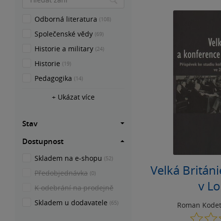
Odborná literatura
(108)
Společenské vědy
(69)
Historie a military
(24)
Historie
(19)
Pedagogika
(14)
+ Ukázat více
Stav
Dostupnost
Skladem na e-shopu
(52)
Velká Britán
Předobjednávka
(0)
v L
K odebrání na prodejně
Skladem u dodavatele
(65)
Roman Kode