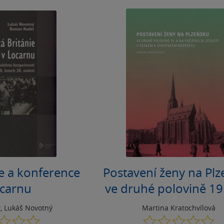
ie a konference
Postavení ženy na Pl
ocarnu
ve druhé polovině 19
počátku 20. století
t
,
Lukáš Novotný
Martina Kratochvílová
českém a evropsk
0.0
0.0