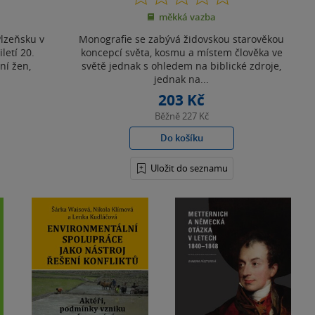
z
měkká vazba
5
hvězdiček
Plzeňsku v
Monografie se zabývá židovskou starověkou
letí 20.
koncepcí světa, kosmu a místem člověka ve
ní žen,
světě jednak s ohledem na biblické zdroje,
jednak na...
203 Kč
Běžně
227 Kč
Do košíku
Uložit do seznamu