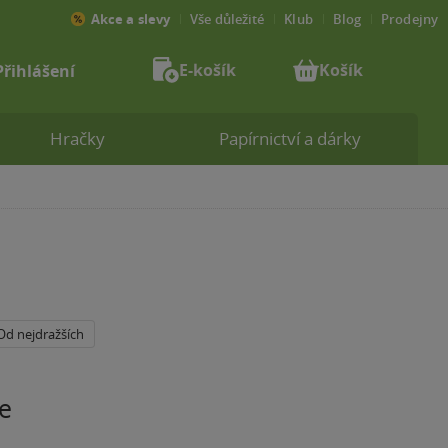
Akce a slevy
Vše důležité
Klub
Blog
Prodejny
E-košík
Košík
Přihlášení
Hračky
Papírnictví a dárky
Od nejdražších
e