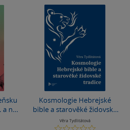
zeňsku
Kosmologie Hebrejské
. a na
bible a starověké židovské
 v
tradice
Věra Tydlitátová
ém
0.0