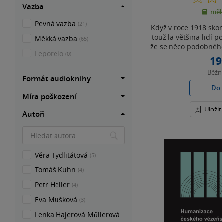
Vazba
měk
Pevná vazba
(21)
Když v roce 1918 skon
toužila většina lidí p
Měkká vazba
(65)
že se něco podobného
Leporelo
(0)
19
Běž
Formát audioknihy
Do 
Míra poškození
Uloži
Autoři
Věra Tydlitátová
(5)
Tomáš Kuhn
(4)
Petr Heller
(4)
Eva Mušková
(3)
Lenka Hajerová Műllerová