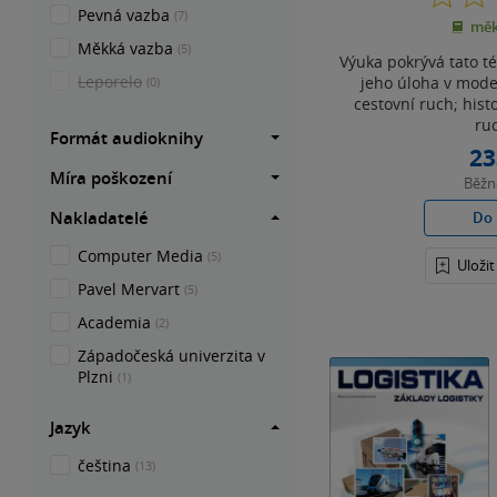
Pevná vazba
(7)
měk
Měkká vazba
(5)
Výuka pokrývá tato t
Leporelo
jeho úloha v moder
(0)
cestovní ruch; hist
ruc
Formát audioknihy
23
Míra poškození
Běž
Nakladatelé
Do 
Computer Media
(5)
Uloži
Pavel Mervart
(5)
Academia
(2)
Západočeská univerzita v
Plzni
(1)
Jazyk
čeština
(13)