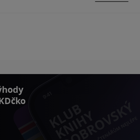
výhody
 KDčko