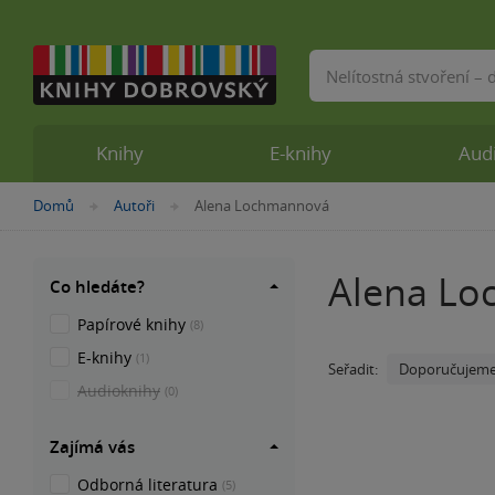
Vyhledávání
Knihy
E-knihy
Aud
Nacházíte
Domů
Autoři
Alena Lochmannová
»
»
se
zde:
Alena L
Co hledáte?
Papírové knihy
(8)
E-knihy
(1)
Doporučujem
Seřadit:
Audioknihy
(0)
Zajímá vás
Odborná literatura
(5)