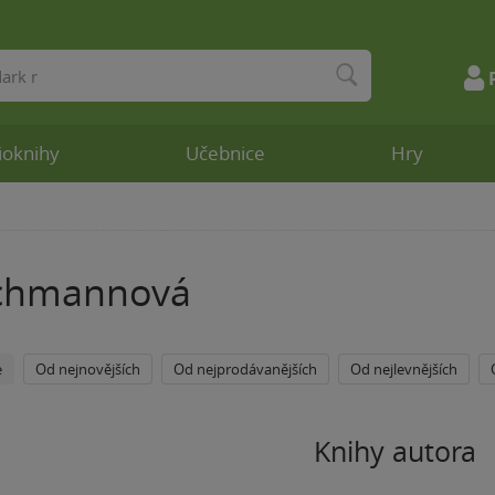
ioknihy
Učebnice
Hry
ochmannová
e
Od nejnovějších
Od nejprodávanějších
Od nejlevnějších
Knihy autora