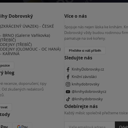
nihy Dobrovský
Více o nás
(ZKRÁCENÝ ÚVAZEK) - ČESKÉ
Spojuje nás nejen láska ke knihám. K
E
Dobrovský vždy budou rodinnou firm
 BRNO (Galerie Vaňkovka)
pamatuje na své kořeny.
(TŘEBÍČ)
ODEJNY (TŘEBÍČ)
ODEJNY (OLOMOUC - OC HANÁ)
Přečtěte si náš příběh
- KARVINÁ
Sledujte nás
 pozice
KnihyDobrovsky.cz
ý blog
Knižní závisláci
é recenze, doporučení, tipy
knihydobrovsky
ky. Od zkušených redaktorů
@knihydobrovskycz
ců.
@knihydobrovsky
Odebírejte nás
rovat
Každý měsíc společně přečteme tisíce
etody
Odeb