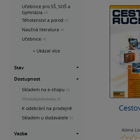
Učebnice pro SŠ, SOŠ a
Gymnázia
(4)
Těhotenství a porod
(4)
Naučná literatura
(4)
Učebnice
(4)
+ Ukázat více
Stav
Dostupnost
Skladem na e-shopu
(6)
Předobjednávka
(0)
Cesto
K odebrání na prodejně
Skladem u dodavatele
(5)
Alena L
Vazba