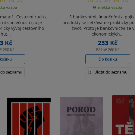
z
z
ká vazba
měkká vazba
5
5
hvězdiček
hvězdiček
émata:1. Cestovní ruch a
S bankovními, finančními a poji
ní společnosti (co je
produkty se setkáváme prakticky po 
orický vývoj cestovního
život. Proto je bankovnictví ze 
hu;...
ekonomických...
3 Kč
233 Kč
ně
260 Kč
Běžně
260 Kč
košíku
Do košíku
t do seznamu
Uložit do seznamu