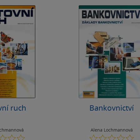
vní ruch
Bankovnictví
ochmannová
Alena Lochmannová
0.0
0.0