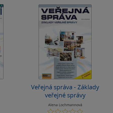
Veřejná správa - Základy
veřejné správy
Alena Lochmannová
0.0