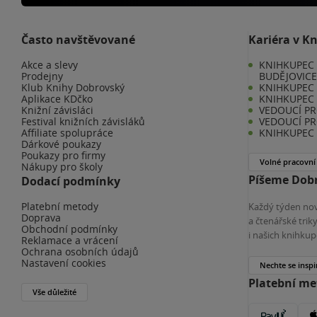
Často navštěvované
Kariéra v K
Akce a slevy
KNIHKUPEC 
Prodejny
BUDĚJOVIC
Klub Knihy Dobrovský
KNIHKUPEC -
Aplikace KDčko
KNIHKUPEC 
Knižní závisláci
VEDOUCÍ PR
Festival knižních závisláků
VEDOUCÍ PR
Affiliate spolupráce
KNIHKUPEC 
Dárkové poukazy
Poukazy pro firmy
Volné pracovní
Nákupy pro školy
Píšeme Dobr
Dodací podmínky
Platební metody
Každý týden nov
Doprava
a čtenářské tri
Obchodní podmínky
i našich knihkup
Reklamace a vrácení
Ochrana osobních údajů
Nastavení cookies
Nechte se inspi
Platební m
Vše důležité