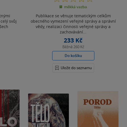
z
měkká vazba
5
hvězdiček
stnými
Publikace se věnuje tematickým celkům
celý svůj
obecného vymezení veřejné správy a správní
všech
vědy, realizaci činnosti veřejné správy a
zachovávání...
233 Kč
Běžně
260 Kč
Do košíku
Uložit do seznamu