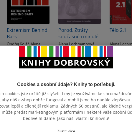
Extremism Behind
Porod. Ztráty
Tělo 2.1
Bars
současné i minulé
Ondřej Kolář
,
Alena
Alena Lochmannová
Alena Loch
Lochmannová
& další
0.0
0.0
0.0
z
z
z
E-kniha
pevná vazba
pevná va
5
5
5
hvězdiček
hvězdiček
hvězdiček
199 Kč
312 Kč
214 Kč
Běžně
349 Kč
Běžně
239 K
Koupit
Do košíku
Do k
Cookies a osobní údaje? Knihy to potřebují.
h cookies jste určitě již slyšeli. I my je využíváme ke shromažďován
, aby náš e-shop dobře fungoval a mohli jsme ho nadále zlepšovat
vat lepší a cílenější reklamu. Žádných 50 odstínů, ale klidně Vergil
s může předat marketingovým platformám i některé vaše osobní úda
bedlivě hlídáme. Jako naši vlastní knihovnu!
Zjistit více