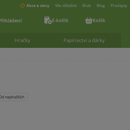
Akce a slevy
Vše důležité
Klub
Blog
Prodejny
E-košík
Košík
Přihlášení
Hračky
Papírnictví a dárky
Od nejdražších