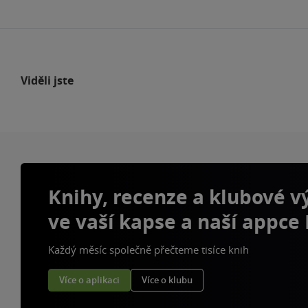
Viděli jste
Knihy, recenze a klubové 
ve vaší kapse a naší appce
Každý měsíc společně přečteme tisíce knih
Více o aplikaci
Více o klubu