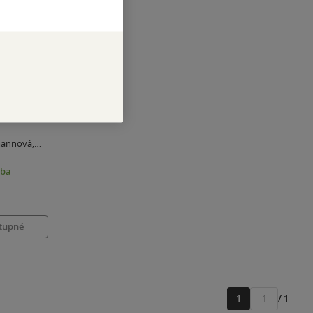
e rozhodli
mannová
,
r
zba
tupné
1
/ 1
Přejít