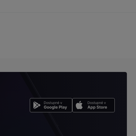
na
stránku