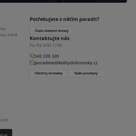
Potřebujete s něčím poradit?
nihy
Často kladené dotazy
ou, která
Kontaktujte nás
Po–Pá:
8:00–17:00
542 220 320
poradime@knihydobrovsky.cz
Všechny kontakty
Naše prodejny
 knih
írat