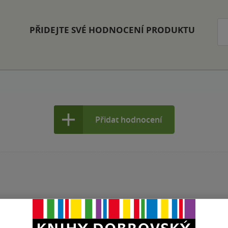
PŘIDEJTE SVÉ HODNOCENÍ PRODUKTU
Přidat hodnocení
Maloobchodní c
 dní.