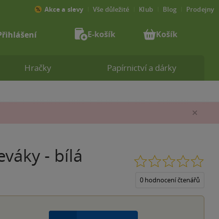
Akce a slevy
Vše důležité
Klub
Blog
Prodejny
E-košík
Košík
Přihlášení
Hračky
Papírnictví a dárky
Zav
váky - bílá
0.0
z
5
0 hodnocení čtenářů
hvěz