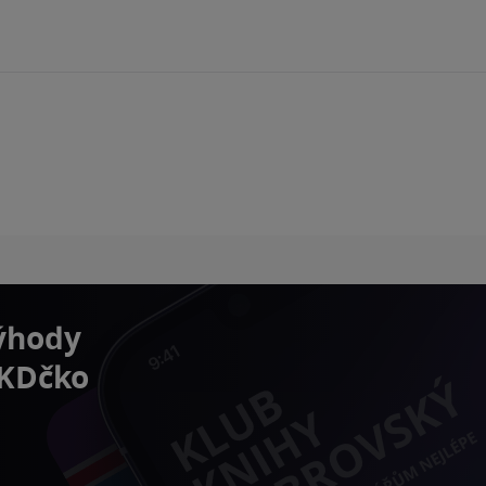
výhody
 KDčko