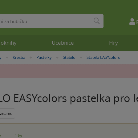
ioknihy
Učebnice
Hry
y
Kresba
Pastelky
Stabilo
Stabilo EASYcolors
»
»
»
»
O EASYcolors pastelka pro le
seznamu
m
1 ks