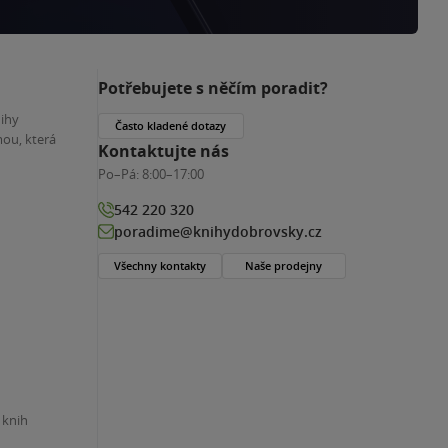
Potřebujete s něčím poradit?
nihy
Často kladené dotazy
ou, která
Kontaktujte nás
Po–Pá:
8:00–17:00
542 220 320
poradime@knihydobrovsky.cz
Všechny kontakty
Naše prodejny
 knih