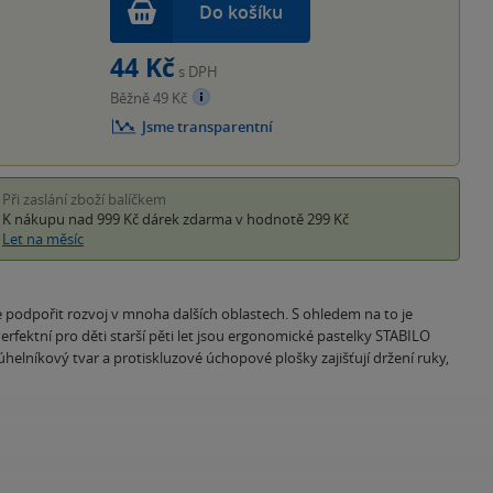
Do košíku
44 Kč
s DPH
Běžně 49 Kč
Jsme transparentní
Při zaslání zboží balíčkem
K nákupu nad 999 Kč
dárek zdarma
v hodnotě 299 Kč
Let na měsíc
že podpořit rozvoj v mnoha dalších oblastech. S ohledem na to je
rfektní pro děti starší pěti let jsou ergonomické pastelky STABILO
elníkový tvar a protiskluzové úchopové plošky zajišťují držení ruky,