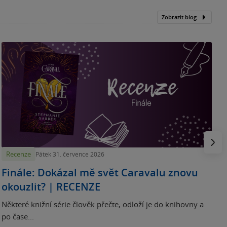
Zobrazit blog
„
p
H
e
Násled
Recenze
Pátek 31. července 2026
Finále: Dokázal mě svět Caravalu znovu
okouzlit? | RECENZE
Některé knižní série člověk přečte, odloží je do knihovny a
po čase...