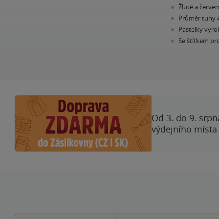
Žluté a červe
Průměr tuhy 
Pastelky vyro
Se štítkem pr
Od 3. do 9. srpn
výdejního místa