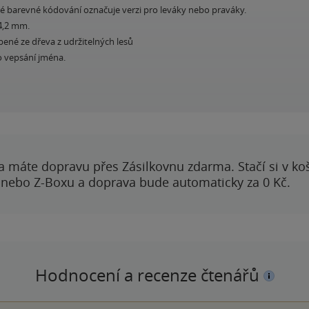
né barevné kódování označuje verzi pro leváky nebo praváky.
4,2 mm.
bené ze dřeva z udržitelných lesů
o vepsání jména.
a máte dopravu přes Zásilkovnu zdarma. Stačí si v ko
 nebo Z-Boxu a doprava bude automaticky za 0 Kč.
Hodnocení a recenze čtenářů