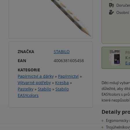
Doruče
Osobní
ZNAČKA
STABILO
Př
K 
EAN
4006381605458
E-
KATEGORIE
Papírnictví a dárky
»
Papírnictví
»
Výtvarné potřeby
»
Kresba
»
Děti milují vyba
důležité, aby dí
Pastelky
»
Stabilo
»
Stabilo
EASYcolors s prů
EASYcolors
které nezpůsobí 
Detaily pr
Ergonomicky n
Trojúhelníkov