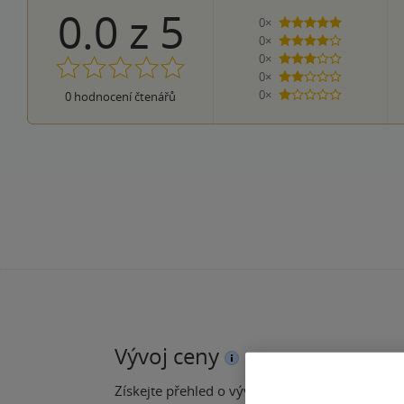
0.0
z
5
0×
5 hvězdiček
0×
4 hvězdičky
0×
3 hvězdičky
0×
2 hvězdičky
0×
0
hodnocení čtenářů
1 hvezdička
Vývoj ceny
Získejte přehled o vývoji ceny za posledních 60