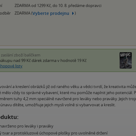
ní
ZDARMA od 1299 Kč, do 10. 8. předáme dopravci
Vyberte prodejnu
 odběr
ZDARMA (
)
i zaslání zboží balíčkem
nákupu nad 99 Kč
dárek zdarma
v hodnotě 19 Kč
shopové listy
rvování a kreslení obrázků již od raného věku a vědci tvrdí, že kreativita mů
tě mělo vždy to správné vybavení, které mu pomůže naplnit jeho potenciál. Pe
měrem tuhy 4,2 mm speciálně navržené pro leváky nebo praváky. Jejich trojúh
únavu dítěte, umožňuje jejich mysli volně si vybarvovat a kreslit.
oduktu:
avrženo pro leváky i praváky
ý tvar a protiskluzové úchopové plošky pro uvolněné držení