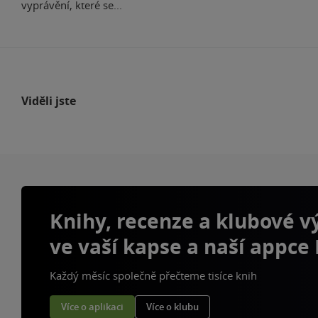
vyprávění, které se...
Viděli jste
Knihy, recenze a klubové 
ve vaší kapse a naší appce
Každý měsíc společně přečteme tisíce knih
Více o aplikaci
Více o klubu