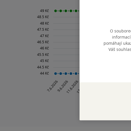
O souborec
informací
pomáhají ukazo
Váš souhla