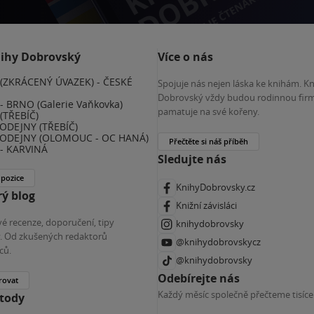
nihy Dobrovský
Více o nás
(ZKRÁCENÝ ÚVAZEK) - ČESKÉ
Spojuje nás nejen láska ke knihám. K
E
Dobrovský vždy budou rodinnou firm
 BRNO (Galerie Vaňkovka)
pamatuje na své kořeny.
(TŘEBÍČ)
ODEJNY (TŘEBÍČ)
ODEJNY (OLOMOUC - OC HANÁ)
Přečtěte si náš příběh
- KARVINÁ
Sledujte nás
 pozice
KnihyDobrovsky.cz
ý blog
Knižní závisláci
é recenze, doporučení, tipy
knihydobrovsky
ky. Od zkušených redaktorů
@knihydobrovskycz
ců.
@knihydobrovsky
Odebírejte nás
rovat
Každý měsíc společně přečteme tisíce
etody