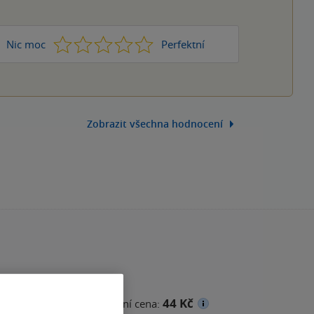
1
2
3
4
5
Nic moc
Perfektní
Zobrazit všechna hodnocení
44 Kč
ena
Minimální prodejní cena: