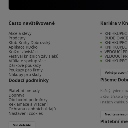
Často navštěvované
Kariéra v K
Akce a slevy
KNIHKUPEC 
Prodejny
BUDĚJOVIC
Klub Knihy Dobrovský
KNIHKUPEC -
Aplikace KDčko
KNIHKUPEC 
Knižní závisláci
VEDOUCÍ PR
Festival knižních závisláků
VEDOUCÍ PR
Affiliate spolupráce
KNIHKUPEC 
Dárkové poukazy
Poukazy pro firmy
Volné pracovní
Nákupy pro školy
Píšeme Dobr
Dodací podmínky
Platební metody
Každý týden nov
Doprava
a čtenářské tri
Obchodní podmínky
i našich knihkup
Reklamace a vrácení
Ochrana osobních údajů
Nastavení cookies
Nechte se inspi
Platební m
Vše důležité