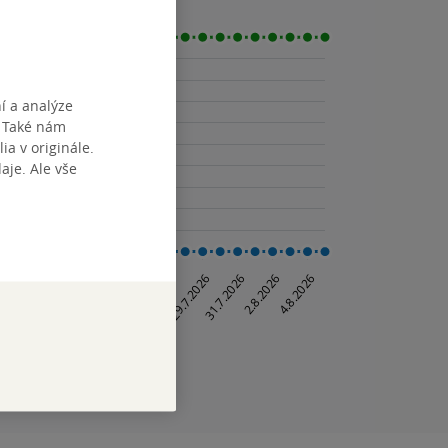
í a analýze
. Také nám
ia v originále.
je. Ale vše