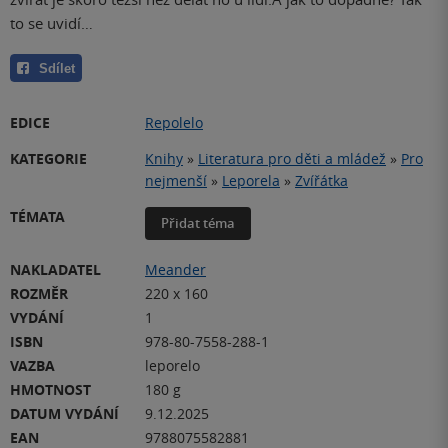
to se uvidí…
Sdílet
EDICE
Repolelo
KATEGORIE
Knihy
»
Literatura pro děti a mládež
»
Pro
nejmenší
»
Leporela
»
Zvířátka
TÉMATA
Přidat téma
NAKLADATEL
Meander
ROZMĚR
220 x 160
VYDÁNÍ
1
ISBN
978-80-7558-288-1
VAZBA
leporelo
HMOTNOST
180 g
DATUM VYDÁNÍ
9.12.2025
EAN
9788075582881