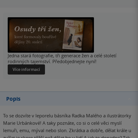
Jedna stará fotografie, tři generace žen a celé století
rodinných tajemství. Předobjednejte nyní!
Více informací
Popis
To se dozvíte v leporelu básníka Radka Malého a ilustrátorky
Marie Urbánkové! A taky poznáte, co si o celé věci myslí
lemuři, emu, mýval nebo slon. Zkrátka a dobře, dělat krále u
zvířat je skoro těžší než dělat ho u lidí.A jak to dopadne? Tak