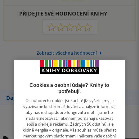
PŘIDEJTE SVÉ HODNOCENÍ KNIHY
1
2
3
4
5
Zobrazit všechna hodnocení
Přidat hodnocení
Cookies a osobní údaje? Knihy to
potřebují.
Další knihy autora
O souborech cookies jste určitě již slyšeli. I my je
využíváme ke shromažďování a analýze informací,
aby náš e-shop dobře fungoval a mohli jsme ho
nadále zlepšovat. Také nám pomáhají ukazovat
lepší a cílenější reklamu. Žádných 50 odstínů, ale
klidně Vergilia v originále. Váš souhlas může předat
marketingovým platformám i některé vaše osobní