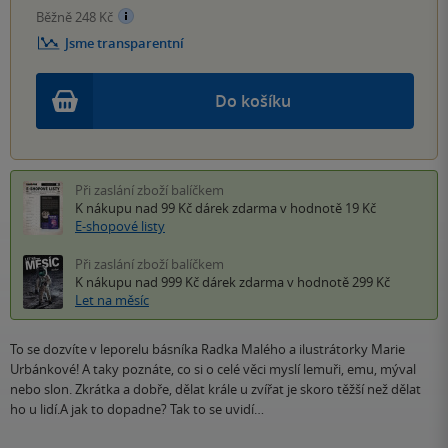
Běžně 248 Kč
Jsme transparentní
Do košíku
Při zaslání zboží balíčkem
K nákupu nad 99 Kč
dárek zdarma
v hodnotě 19 Kč
E-shopové listy
Při zaslání zboží balíčkem
K nákupu nad 999 Kč
dárek zdarma
v hodnotě 299 Kč
Let na měsíc
To se dozvíte v leporelu básníka Radka Malého a ilustrátorky Marie
Urbánkové! A taky poznáte, co si o celé věci myslí lemuři, emu, mýval
nebo slon. Zkrátka a dobře, dělat krále u zvířat je skoro těžší než dělat
ho u lidí.A jak to dopadne? Tak to se uvidí…