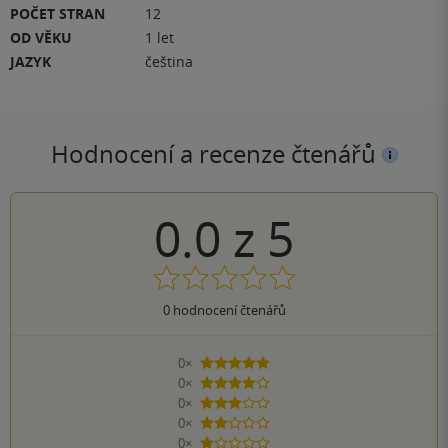
POČET STRAN
12
OD VĚKU
1 let
JAZYK
čeština
Hodnocení a recenze čtenářů
0.0
z
5
0
hodnocení čtenářů
0×
5 hvězdiček
0×
4 hvězdičky
0×
3 hvězdičky
0×
2 hvězdičky
0×
1 hvezdička