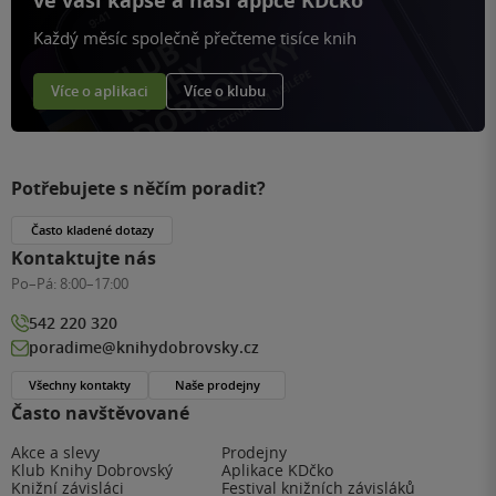
ve vaší kapse a naší appce KDčko
Každý měsíc společně přečteme tisíce knih
Více o aplikaci
Více o klubu
Potřebujete s něčím poradit?
Často kladené dotazy
Kontaktujte nás
Po–Pá:
8:00–17:00
542 220 320
poradime@knihydobrovsky.cz
Všechny kontakty
Naše prodejny
Často navštěvované
Akce a slevy
Prodejny
Klub Knihy Dobrovský
Aplikace KDčko
Knižní závisláci
Festival knižních závisláků