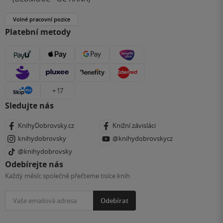
Volné pracovní pozice
Platební metody
+ 17
Sledujte nás
KnihyDobrovsky.cz
Knižní závisláci
knihydobrovsky
@knihydobrovskycz
@knihydobrovsky
Odebírejte nás
Každý měsíc společně přečteme tisíce knih
Odebírat