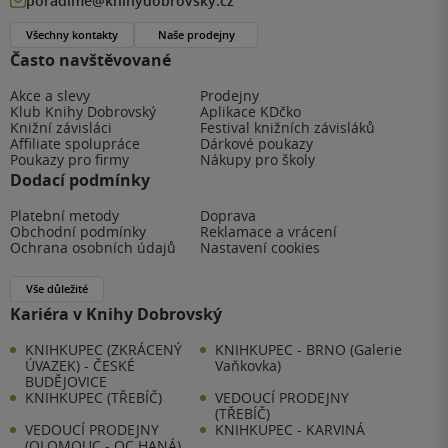
poradime@knihydobrovsky.cz
Všechny kontakty
Naše prodejny
Často navštěvované
Akce a slevy
Prodejny
Klub Knihy Dobrovský
Aplikace KDčko
Knižní závisláci
Festival knižních závisláků
Affiliate spolupráce
Dárkové poukazy
Poukazy pro firmy
Nákupy pro školy
Dodací podmínky
Platební metody
Doprava
Obchodní podmínky
Reklamace a vrácení
Ochrana osobních údajů
Nastavení cookies
Vše důležité
Kariéra v Knihy Dobrovský
KNIHKUPEC (ZKRÁCENÝ
KNIHKUPEC - BRNO (Galerie
ÚVAZEK) - ČESKÉ
Vaňkovka)
BUDĚJOVICE
KNIHKUPEC (TŘEBÍČ)
VEDOUCÍ PRODEJNY
(TŘEBÍČ)
VEDOUCÍ PRODEJNY
KNIHKUPEC - KARVINÁ
(OLOMOUC - OC HANÁ)