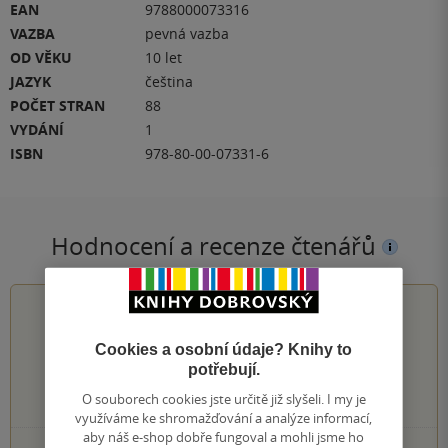
EAN
9788000073316
VAZBA
pevná vazba
OD VĚKU
10 let
JAZYK
čeština
POČET STRAN
88
VYDÁNÍ
1
ISBN
978-80-00-07331-6
Hodnocení a recenze čtenářů
0.0
z
5
Cookies a osobní údaje? Knihy to
potřebují.
O souborech cookies jste určitě již slyšeli. I my je
0
hodnocení čtenářů
využíváme ke shromažďování a analýze informací,
aby náš e-shop dobře fungoval a mohli jsme ho