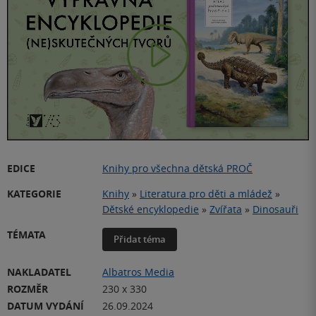
Play
Video
EDICE
Knihy pro všechna dětská PROČ
KATEGORIE
Knihy
»
Literatura pro děti a mládež
»
Dětské encyklopedie
»
Zvířata
»
Dinosauři
TÉMATA
Přidat téma
NAKLADATEL
Albatros Media
ROZMĚR
230 x 330
DATUM VYDÁNÍ
26.09.2024