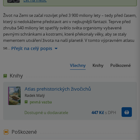
Let na měsíc
Život na Zemi se začal rozvíjet před 3 900 miliony lety – tedy před časem,
který si nedokážeme představit ani v nejbujnější fantazii. Teprve před
zhruba 540 miliony let spatřily světlo světa organismy vybavené
pevnými schránkami a kostrami, které překonaly věky, aby se staly
mementem utváření života na naší planetě. V tomto výpravném atlasu
se…
Přejít na celý popis
Všechny
Knihy
Poškozené
Knihy
Atlas prehistorických živočichů
Radek Malý
pevná vazba
Do k
Dostupné u dodavatele
447 Kč
s DPH
Poškozené