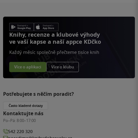
Knihy, recenze a klubové výhody
ve vaší kapse a naší appce KDčko
Každý měsíc společně přečteme tisíce knih
Více o aplikaci
Více o klubu
Potřebujete s něčím poradit?
Často kladené dotazy
Kontaktujte nás
Po–Pá:
8:00–17:00
542 220 320