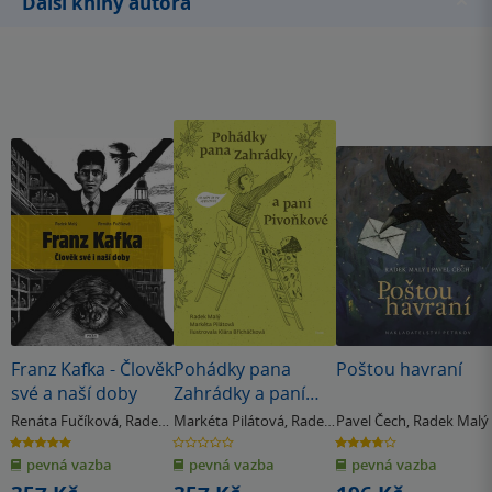
Další knihy autora
Franz Kafka - Člověk
Pohádky pana
Poštou havraní
své a naší doby
Zahrádky a paní
Pivoňkové
Renáta Fučíková
,
Radek
Markéta Pilátová
,
Radek
Pavel Čech
,
Radek Malý
Malý
Malý
5.0
0.0
3.8
z
z
z
pevná vazba
pevná vazba
pevná vazba
5
5
5
hvězdiček
hvězdiček
hvězdiček