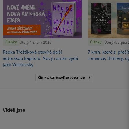
Články
Články
Úterý 4. srpna 2026
Úterý 4. srpna
Radka Třeštíková otevírá další
7 knih, které si přečí
autorskou kapitolu. Nový román vydá
romance, thrillery, d
jako Velikovsky
Články, které stojí za pozornost
Viděli jste