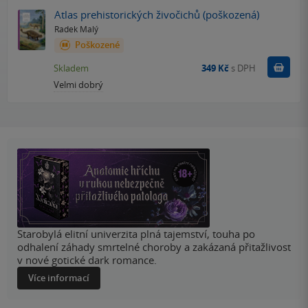
Atlas prehistorických živočichů (poškozená)
Radek Malý
Poškozené
Do k
Skladem
349 Kč
s DPH
Velmi dobrý
Starobylá elitní univerzita plná tajemství, touha po
odhalení záhady smrtelné choroby a zakázaná přitažlivost
v nové gotické dark romance.
Více informací