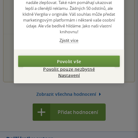
0×
nadále zlepšovat. Také nám pomáhají ukazovat
5 hvězdiček
lepší a cílenější reklamu. Žádných 50 odstínů, ale
0×
4 hvězdičky
klidně Vergilia v originále. Váš souhlas může předat
0×
3 hvězdičky
marketingovým platformám i některé vaše osobní
0×
2 hvězdičky
údaje. Ale vše bedlivě hlídáme. Jako naši vlastní
0×
1 hvezdička
knihovnu!
Zjistit více
PŘIDEJTE SVÉ HODNOCENÍ KNIHY
Hodnocení našich knihkupců: 0.0 z 5
Povolit vše
1
2
3
4
5
Povolit pouze nezbytné
Nastavení
Zobrazit všechna hodnocení
Přidat hodnocení