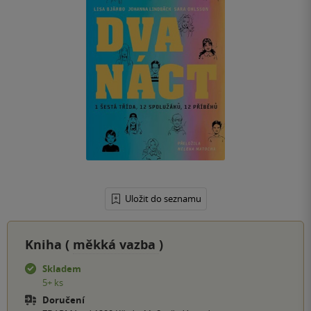
Uložit do seznamu
Kniha (
měkká vazba
)
Skladem
5+ ks
Doručení