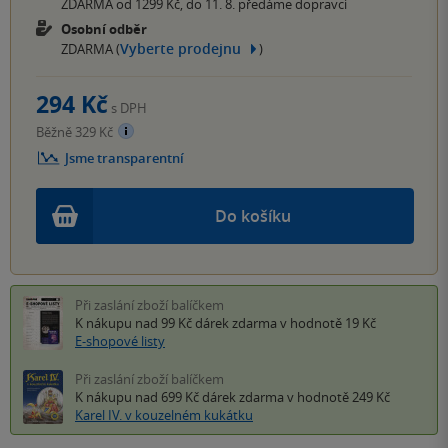
ZDARMA od 1299 Kč, do 11. 8. předáme dopravci
Osobní odběr
Vyberte prodejnu
ZDARMA (
)
294 Kč
s DPH
Běžně 329 Kč
Jsme transparentní
Do košíku
Při zaslání zboží balíčkem
K nákupu nad 99 Kč
dárek zdarma
v hodnotě 19 Kč
E-shopové listy
Při zaslání zboží balíčkem
K nákupu nad 699 Kč
dárek zdarma
v hodnotě 249 Kč
Karel IV. v kouzelném kukátku