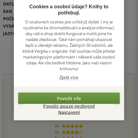
DATUM DOTISKU
11.05.2026
Cookies a osobní údaje? Knihy to
EAN
9788027159536
potřebují.
POČET STRAN
156
O souborech cookies jste určitě již slyšeli. I my je
VYDÁNÍ
1
využíváme ke shromažďování a analýze informací,
JAZYK
čeština
aby náš e-shop dobře fungoval a mohli jsme ho
nadále zlepšovat. Také nám pomáhají ukazovat
lepší a cílenější reklamu. Žádných 50 odstínů, ale
klidně Vergilia v originále. Váš souhlas může předat
marketingovým platformám i některé vaše osobní
Hodnocení a recenze čtenářů
údaje. Ale vše bedlivě hlídáme. Jako naši vlastní
knihovnu!
Zjistit více
0.0
z
5
Povolit vše
Povolit pouze nezbytné
0
hodnocení čtenářů
Nastavení
0×
5 hvězdiček
0×
4 hvězdičky