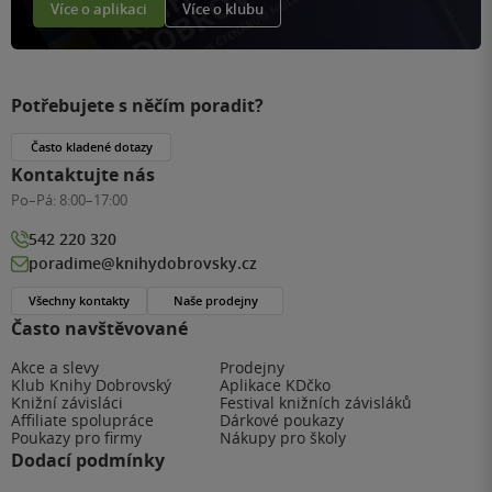
Více o aplikaci
Více o klubu
Potřebujete s něčím poradit?
Často kladené dotazy
Kontaktujte nás
Po–Pá:
8:00–17:00
542 220 320
poradime@knihydobrovsky.cz
Všechny kontakty
Naše prodejny
Často navštěvované
Akce a slevy
Prodejny
Klub Knihy Dobrovský
Aplikace KDčko
Knižní závisláci
Festival knižních závisláků
Affiliate spolupráce
Dárkové poukazy
Poukazy pro firmy
Nákupy pro školy
Dodací podmínky