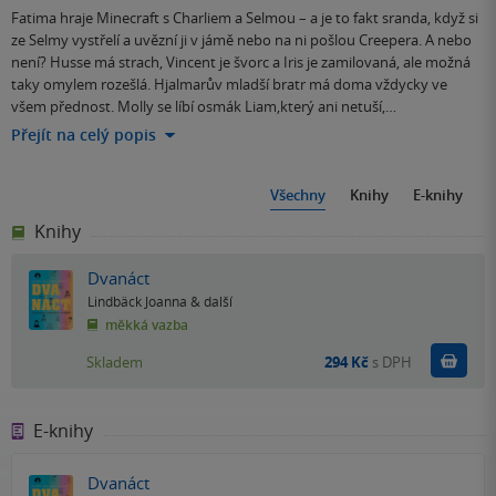
Fatima hraje Minecraft s Charliem a Selmou – a je to fakt sranda, když si
ze Selmy vystřelí a uvězní ji v jámě nebo na ni pošlou Creepera. A nebo
není? Husse má strach, Vincent je švorc a Iris je zamilovaná, ale možná
taky omylem rozešlá. Hjalmarův mladší bratr má doma vždycky ve
všem přednost. Molly se líbí osmák Liam,který ani netuší,…
Přejít na celý popis
Všechny
Knihy
E-knihy
Knihy
Dvanáct
Lindbäck Joanna
& další
měkká vazba
Do k
Skladem
294 Kč
s DPH
E-knihy
Dvanáct