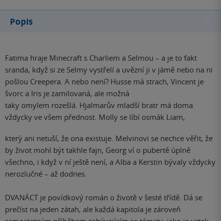
Popis
Fatima hraje Minecraft s Charliem a Selmou – a je to fakt
sranda, když si ze Selmy vystřelí a uvězní ji v jámě nebo na ni
pošlou Creepera. A nebo není? Husse má strach, Vincent je
švorc a Iris je zamilovaná, ale možná
taky omylem rozešlá. Hjalmarův mladší bratr má doma
vždycky ve všem přednost. Molly se líbí osmák Liam,
který ani netuší, že ona existuje. Melvinovi se nechce věřit, že
by život mohl být takhle fajn, Georg ví o pubertě úplně
všechno, i když v ní ještě není, a Alba a Kerstin bývaly vždycky
nerozlučné – až dodnes.
DVANÁCT je povídkový román o životě v šesté třídě. Dá se
prečíst na jeden zátah, ale každá kapitola je zároveň
samostatným příběhem zabývajícím se tématy, jako je vztek,