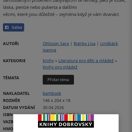
láska, peníze nebo puberta a dalšími
věcmi, které jsou důležité – zejména když je vám dvanáct.
Sdílet
AUTOŘI
Ohlsson Sara
|
Bjärbo Lisa
|
Lindbäck
Joanna
KATEGORIE
Knihy
»
Literatura pro děti a mládež
»
Knihy pro mládež
TÉMATA
Přidat téma
NAKLADATEL
bambook
ROZMĚR
146 x 204 x 18
DATUM VYDÁNÍ
30.04.2026
ISBN
978-80-271-5953-6
VAZBA
měkká vazba
HMOTNOST
222 g