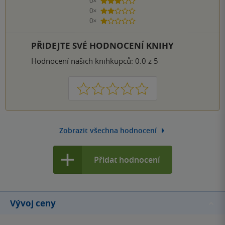
0×
3 hvězdičky
0×
2 hvězdičky
0×
1 hvezdička
PŘIDEJTE SVÉ HODNOCENÍ KNIHY
Hodnocení našich knihkupců: 0.0 z 5
1
2
3
4
5
Zobrazit všechna hodnocení
Přidat hodnocení
Vývoj ceny