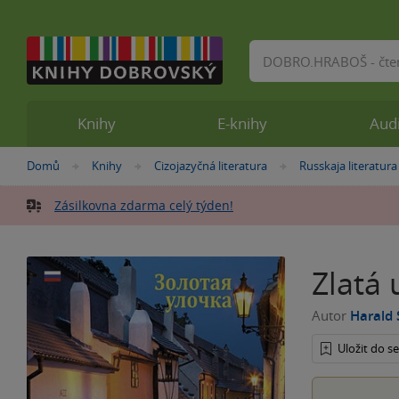
Vyhledávání
Knihy
E-knihy
Aud
Nacházíte
Domů
Knihy
Cizojazyčná literatura
Russkaja literatura
»
»
»
se
zde:
Zásilkovna zdarma celý týden!
Zlatá 
Autor
Harald 
Uložit do 