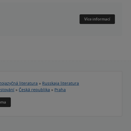
Více informací
zojazyčná literatura
»
Russkaja literatura
stování
»
Česká republika
»
Praha
téma