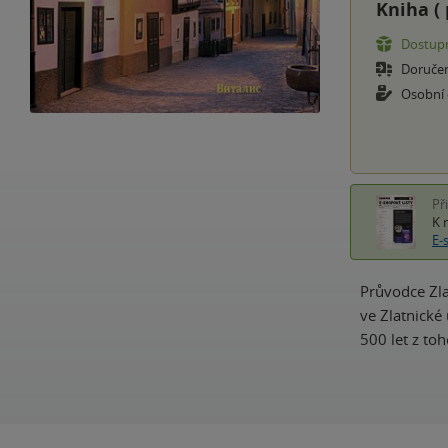
Kniha (
Dostupn
Doruče
Osobní
Př
K 
E-
Průvodce Zla
ve Zlatnické
500 let z to