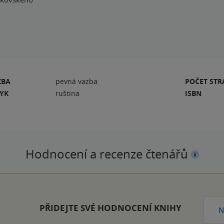
ZBA
pevná vazba
POČET ST
ZYK
ruština
ISBN
Hodnocení a recenze čtenářů
PŘIDEJTE SVÉ HODNOCENÍ KNIHY
N