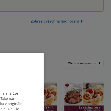
Zobrazit všechna hodnocení
Všechny knihy autora
í a analýze
. Také nám
ia v originále.
je. Ale vše