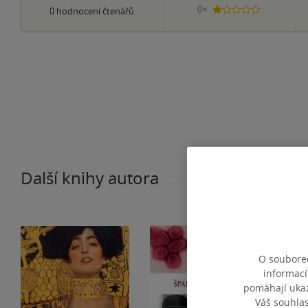
0×
0
hodnocení čtenářů
1 hvezdička
Další knihy autora
O souborec
informací
pomáhají ukazo
Váš souhla