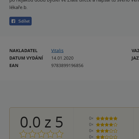
lékaře.b.
Sdílet
NAKLADATEL
Vitalis
VA
DATUM VYDÁNÍ
14.01.2020
JA
EAN
9783899196856
0.0
z
5
0×
5 hvězdiček
0×
4 hvězdičky
0×
3 hvězdičky
0×
2 hvězdičky