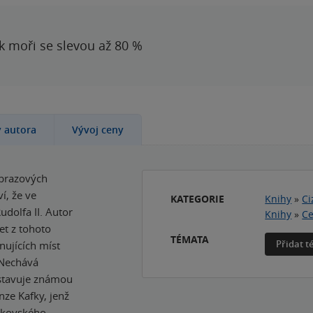
 k moři se slevou až 80 %
y autora
Vývoj ceny
obrazových
í, že ve
KATEGORIE
Knihy
»
Ci
udolfa II. Autor
Knihy
»
Ce
t z tohoto
TÉMATA
Přidat 
nujících míst
 Nechává
dstavuje známou
nze Kafky, jenž
enkovského