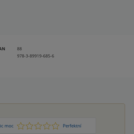
RAN
88
978-3-89919-685-6
1
2
3
4
5
ic moc
Perfektní