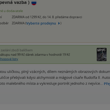
pevná vazba
)
é u dodavatele
ní
ZDARMA od 1299 Kč, do 14. 8. předáme dopravci
Vyberte prodejnu
 odběr
ZDARMA (
)
i zaslání zboží balíčkem
nákupu nad 99 Kč
dárek zdarma
v hodnotě 19 Kč
shopové listy
tou uličkou, plný vzácných, dílem neznámých obrazových dokument
 uličce přebývali kdysi alchymisté a mágové císaře Rudolfa II. 
hoto malebného místa a vykresluje portrét jednoho z nejvíce…
Pře