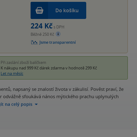
Do košíku
224 Kč
s DPH
Běžně 250 Kč
Jsme transparentní
Při zaslání zboží balíčkem
K nákupu nad 999 Kč
dárek zdarma
v hodnotě 299 Kč
Let na měsíc
ů, napsaný se znalostí života v zákulisí. Pověst praví, že
Autor odvážně sfoukává nános mýtického prachu uplynulých
jít na celý popis