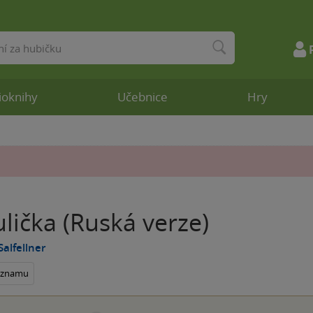
ioknihy
Učebnice
Hry
ulička (Ruská verze)
Salfellner
seznamu