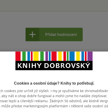
Přidat hodnocení
Cookies a osobní údaje? Knihy to potřebují.
h cookies jste určitě již slyšeli. I my je využíváme ke shromažďován
, aby náš e-shop dobře fungoval a mohli jsme ho nadále zlepšovat
vat lepší a cílenější reklamu. Žádných 50 odstínů, ale klidně Vergil
s může předat marketingovým platformám i některé vaše osobní úda