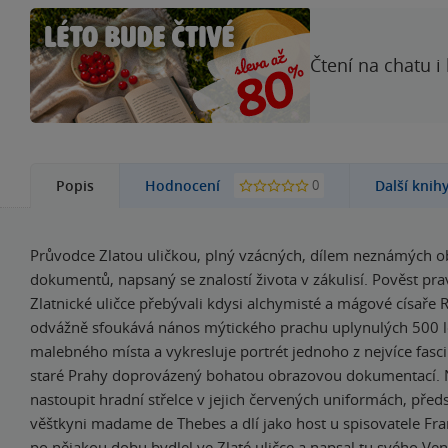
Čtení na chatu i
0
Popis
Hodnocení
Další knih
Průvodce Zlatou uličkou, plný vzácných, dílem neznámých 
dokumentů, napsaný se znalostí života v zákulisí. Pověst prav
Zlatnické uličce přebývali kdysi alchymisté a mágové císaře R
odvážně sfoukává nános mýtického prachu uplynulých 500 le
malebného místa a vykresluje portrét jednoho z nejvíce fasci
staré Prahy doprovázený bohatou obrazovou dokumentací.
nastoupit hradní střelce v jejich červených uniformách, pře
věštkyni madame de Thebes a dlí jako host u spisovatele Fra
po nějakou dobu bydlel ve Zlaté uličce a napsal tu svého V