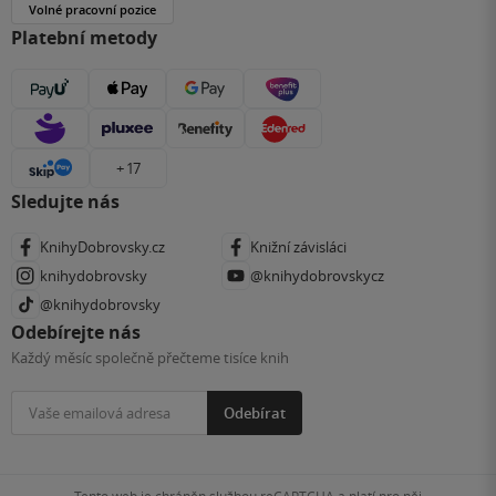
Volné pracovní pozice
Platební metody
+ 17
Sledujte nás
KnihyDobrovsky.cz
Knižní závisláci
knihydobrovsky
@knihydobrovskycz
@knihydobrovsky
Odebírejte nás
Každý měsíc společně přečteme tisíce knih
Odebírat