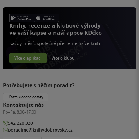
Knihy, recenze a klubové výhody
ve vaší kapse a naší appce KDčko
Každý měsíc společně přečteme tisíce knih
Více o aplikaci
Více o klubu
Potřebujete s něčím poradit?
Často kladené dotazy
Kontaktujte nás
Po–Pá:
8:00–17:00
542 220 320
poradime@knihydobrovsky.cz