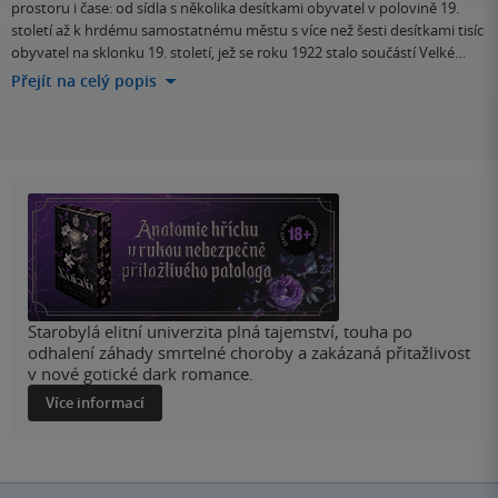
prostoru i čase: od sídla s několika desítkami obyvatel v polovině 19.
století až k hrdému samostatnému městu s více než šesti desítkami tisíc
obyvatel na sklonku 19. století, jež se roku 1922 stalo součástí Velké…
Přejít na celý popis
Starobylá elitní univerzita plná tajemství, touha po
odhalení záhady smrtelné choroby a zakázaná přitažlivost
v nové gotické dark romance.
Více informací