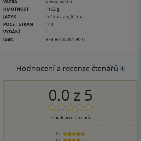
VAZBA
pevná vazba
HMOTNOST
1162 g
JAZYK
čeština, angličtina
POČET STRAN
144
VYDÁNÍ
1
ISBN
978-80-85394-90-0
Hodnocení a recenze čtenářů
0.0
z
5
0
hodnocení čtenářů
0×
5 hvězdiček
0×
4 hvězdičky