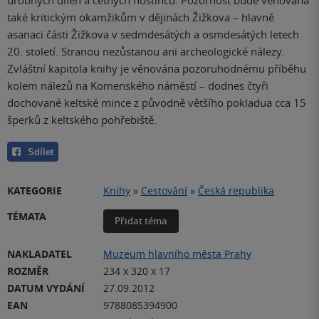
také kritickým okamžikům v dějinách Žižkova – hlavně
asanaci části Žižkova v sedmdesátých a osmdesátých letech
20. století. Stranou nezůstanou ani archeologické nálezy.
Zvláštní kapitola knihy je věnována pozoruhodnému příběhu
kolem nálezů na Komenského náměstí – dodnes čtyři
dochované keltské mince z původně většího pokladua cca 15
šperků z keltského pohřebiště.
Sdílet
KATEGORIE
Knihy
»
Cestování
»
Česká republika
TÉMATA
Přidat téma
NAKLADATEL
Muzeum hlavního města Prahy
ROZMĚR
234 x 320 x 17
DATUM VYDÁNÍ
27.09.2012
EAN
9788085394900