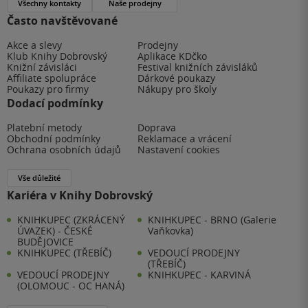
Všechny kontakty
Naše prodejny
Často navštěvované
Akce a slevy
Prodejny
Klub Knihy Dobrovský
Aplikace KDčko
Knižní závisláci
Festival knižních závisláků
Affiliate spolupráce
Dárkové poukazy
Poukazy pro firmy
Nákupy pro školy
Dodací podmínky
Platební metody
Doprava
Obchodní podmínky
Reklamace a vrácení
Ochrana osobních údajů
Nastavení cookies
Vše důležité
Kariéra v Knihy Dobrovský
KNIHKUPEC (ZKRÁCENÝ
KNIHKUPEC - BRNO (Galerie
ÚVAZEK) - ČESKÉ
Vaňkovka)
BUDĚJOVICE
KNIHKUPEC (TŘEBÍČ)
VEDOUCÍ PRODEJNY
(TŘEBÍČ)
VEDOUCÍ PRODEJNY
KNIHKUPEC - KARVINÁ
(OLOMOUC - OC HANÁ)