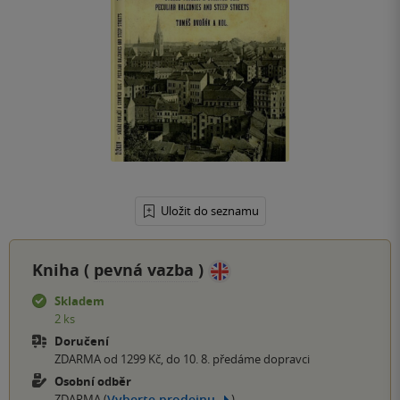
Uložit do seznamu
Kniha (
pevná vazba
)
Skladem
2 ks
Doručení
ZDARMA od 1299 Kč, do 10. 8. předáme dopravci
Osobní odběr
Vyberte prodejnu
ZDARMA (
)