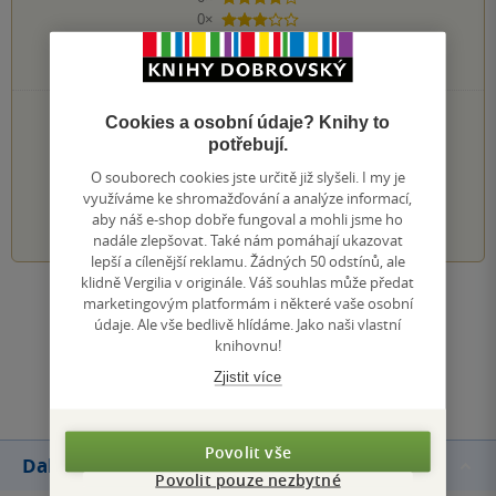
0×
3 hvězdičky
0×
2 hvězdičky
0×
1 hvezdička
PŘIDEJTE SVÉ HODNOCENÍ KNIHY
Cookies a osobní údaje? Knihy to
potřebují.
Hodnocení našich knihkupců: 0.0 z 5
O souborech cookies jste určitě již slyšeli. I my je
využíváme ke shromažďování a analýze informací,
1
2
3
4
5
aby náš e-shop dobře fungoval a mohli jsme ho
nadále zlepšovat. Také nám pomáhají ukazovat
lepší a cílenější reklamu. Žádných 50 odstínů, ale
klidně Vergilia v originále. Váš souhlas může předat
marketingovým platformám i některé vaše osobní
Zobrazit všechna hodnocení
údaje. Ale vše bedlivě hlídáme. Jako naši vlastní
knihovnu!
Přidat hodnocení
Zjistit více
Povolit vše
Další knihy autora
Povolit pouze nezbytné