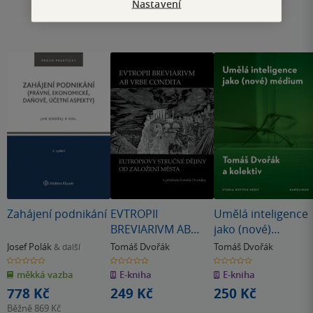
Nastavení
Zahájení podnikání
EVTROPII
Umělá inteligence
BREVIARIVM AB
jako (nové)
VRBE CONDITA /
médium
Josef Polák
Tomáš Dvořák
Tomáš Dvořák
& další
EUTROPIOVY
0.0
0.0
0.0
z
z
z
STRUČNÉ DĚJINY
měkká vazba
E-kniha
E-kniha
5
5
5
hvězdiček
hvězdiček
hvězdiček
OD ZALOŽENÍ
778 Kč
249 Kč
250 Kč
MĚSTA
Běžně
869 Kč