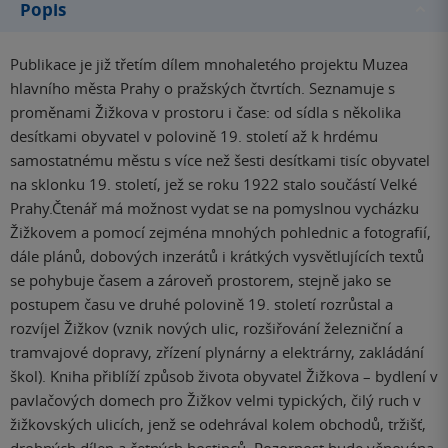
Popis
Publikace je již třetím dílem mnohaletého projektu Muzea
hlavního města Prahy o pražských čtvrtích. Seznamuje s
proměnami Žižkova v prostoru i čase: od sídla s několika
desítkami obyvatel v polovině 19. století až k hrdému
samostatnému městu s více než šesti desítkami tisíc obyvatel
na sklonku 19. století, jež se roku 1922 stalo součástí Velké
Prahy.Čtenář má možnost vydat se na pomyslnou vycházku
Žižkovem a pomocí zejména mnohých pohlednic a fotografií,
dále plánů, dobových inzerátů i krátkých vysvětlujících textů
se pohybuje časem a zároveň prostorem, stejně jako se
postupem času ve druhé polovině 19. století rozrůstal a
rozvíjel Žižkov (vznik nových ulic, rozšiřování železniční a
tramvajové dopravy, zřízení plynárny a elektrárny, zakládání
škol). Kniha přiblíží způsob života obyvatel Žižkova – bydlení v
pavlačových domech pro Žižkov velmi typických, čilý ruch v
žižkovských ulicích, jenž se odehrával kolem obchodů, tržišť,
drobných dílen a četných hostinců. Pozornost bude věnována