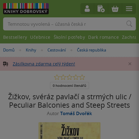
Vyhledávání
Bestsellery
Učebnice
Školní potřeby
Dark romance
Zachra
Nacházíte
Domů
Knihy
Cestování
Česká republika
»
»
»
se
zde:
Zásilkovna zdarma celý týden!
Za
0.0
z
5
0 hodnocení čtenářů
hvězdiček
Žižkov, svéráz pavlačí a strmých ulic /
Peculiar Balconies and Steep Streets
Autor
Tomáš Dvořák