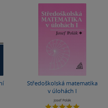
ní
Středoškolská matematika
v úlohách I
Josef Polák
5.0