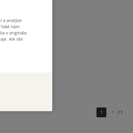
í a analýze
. Také nám
lská
ia v originále.
ka v
je. Ale vše
zba
tupné
1
/ 1
Přejít
na
stránku