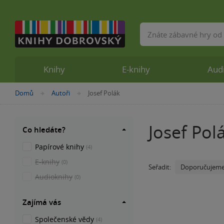
Vyhledávání
Knihy
E-knihy
Aud
Nacházíte
Domů
Autoři
Josef Polák
»
»
se
zde:
Josef Pol
Co hledáte?
Papírové knihy
(4)
E-knihy
(0)
Doporučujem
Seřadit:
Audioknihy
(0)
Zajímá vás
Společenské vědy
(4)