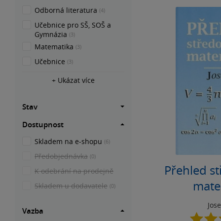
Odborná literatura
(4)
Učebnice pro SŠ, SOŠ a
Gymnázia
(3)
Matematika
(3)
Učebnice
(3)
+ Ukázat více
Stav
Dostupnost
Skladem na e-shopu
(6)
Předobjednávka
(0)
Přehled s
K odebrání na prodejně
mate
Skladem u dodavatele
(0)
Jose
Vazba