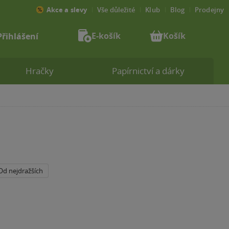
Akce a slevy
Vše důležité
Klub
Blog
Prodejny
E-košík
Košík
Přihlášení
Hračky
Papírnictví a dárky
Od nejdražších