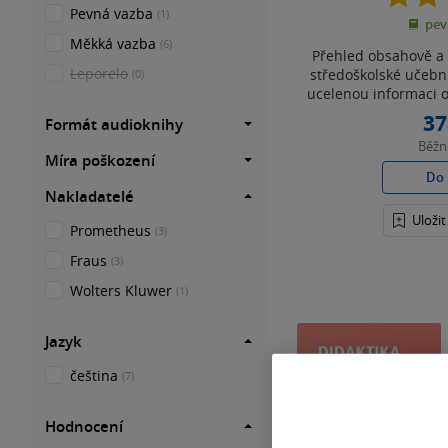
Pevná vazba
(1)
pev
Měkká vazba
(6)
Přehled obsahově a
Leporelo
středoškolské učebn
(0)
ucelenou informaci o
37
Formát audioknihy
Běž
Míra poškození
Do 
Nakladatelé
Uloži
Prometheus
(3)
Fraus
(3)
Wolters Kluwer
(1)
Jazyk
čeština
(7)
Hodnocení