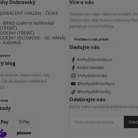
nihy Dobrovský
Více o nás
(ZKRÁCENÝ ÚVAZEK) - ČESKÉ
Spojuje nás nejen láska ke knihám. K
E
Dobrovský vždy budou rodinnou firm
 BRNO (Galerie Vaňkovka)
pamatuje na své kořeny.
(TŘEBÍČ)
ODEJNY (TŘEBÍČ)
ODEJNY (OLOMOUC - OC HANÁ)
Přečtěte si náš příběh
- KARVINÁ
Sledujte nás
 pozice
KnihyDobrovsky.cz
ý blog
Knižní závisláci
é recenze, doporučení, tipy
knihydobrovsky
ky. Od zkušených redaktorů
@knihydobrovskycz
ců.
@knihydobrovsky
Odebírejte nás
rovat
Každý měsíc společně přečteme tisíce
etody
Odeb