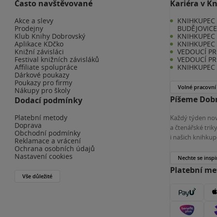
Často navštěvované
Kariéra v K
Akce a slevy
KNIHKUPEC 
Prodejny
BUDĚJOVIC
Klub Knihy Dobrovský
KNIHKUPEC -
Aplikace KDčko
KNIHKUPEC 
Knižní závisláci
VEDOUCÍ PR
Festival knižních závisláků
VEDOUCÍ PR
Affiliate spolupráce
KNIHKUPEC 
Dárkové poukazy
Poukazy pro firmy
Volné pracovní
Nákupy pro školy
Píšeme Dobr
Dodací podmínky
Platební metody
Každý týden nov
Doprava
a čtenářské tri
Obchodní podmínky
i našich knihkup
Reklamace a vrácení
Ochrana osobních údajů
Nastavení cookies
Nechte se inspi
Platební m
Vše důležité