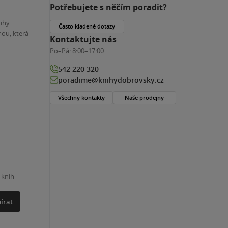
Potřebujete s něčím poradit?
nihy
Často kladené dotazy
ou, která
Kontaktujte nás
Po–Pá:
8:00–17:00
542 220 320
poradime@knihydobrovsky.cz
Všechny kontakty
Naše prodejny
 knih
írat