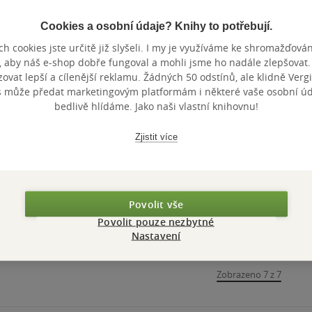
Cookies a osobní údaje? Knihy to potřebují.
Nedostupné
h cookies jste určitě již slyšeli. I my je využíváme ke shromažďován
, aby náš e-shop dobře fungoval a mohli jsme ho nadále zlepšovat
Didaktika
Didaktika
Středoško
vat lepší a cílenější reklamu. Žádných 50 odstínů, ale klidně Vergil
matematiky III. část
matematiky - Jak
matemati
s může předat marketingovým platformám i některé vaše osobní úda
učit matematiku
úlohách II
bedlivě hlídáme. Jako naši vlastní knihovnu!
Josef Polák
Josef Polák
Josef Polák
zajímavě a
0.0
5.0
5.0
z
z
z
užitečně
měkká vazba
měkká vazba
měkká va
5
5
5
Zjistit více
hvězdiček
hvězdiček
hvězdiček
359 Kč
447 Kč
Běžně
499 Kč
Do košíku
Do košíku
Nedos
Povolit vše
Povolit pouze nezbytné
Nastavení
Zobrazeno 7 z 7