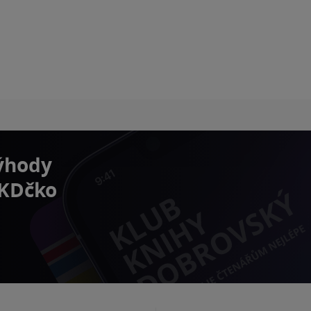
výhody
 KDčko