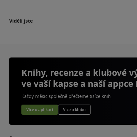
Viděli jste
Knihy, recenze a klubové 
ve vaší kapse a naší appce
Každý měsíc společně přečteme tisíce knih
Více o aplikaci
Více o klubu