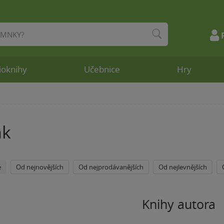
ioknihy
Učebnice
Hry
ák
e
Od nejnovějších
Od nejprodávanějších
Od nejlevnějších
Knihy autora