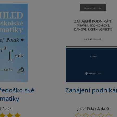
tředoškolské
Zahájení podniká
matiky
f Polák
Josef Polák
& další
5.0
0.0