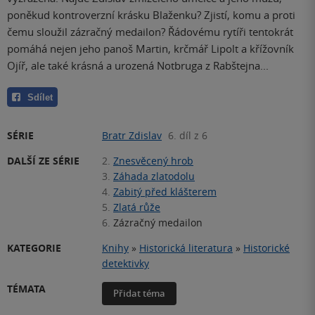
poněkud kontroverzní krásku Blaženku? Zjistí, komu a proti
čemu sloužil zázračný medailon? Řádovému rytíři tentokrát
pomáhá nejen jeho panoš Martin, krčmář Lipolt a křížovník
Ojíř, ale také krásná a urozená Notbruga z Rabštejna...
Sdílet
SÉRIE
Bratr Zdislav
6. díl z 6
DALŠÍ ZE SÉRIE
2.
Znesvěcený hrob
3.
Záhada zlatodolu
4.
Zabitý před klášterem
5.
Zlatá růže
6.
Zázračný medailon
KATEGORIE
Knihy
»
Historická literatura
»
Historické
detektivky
TÉMATA
Přidat téma