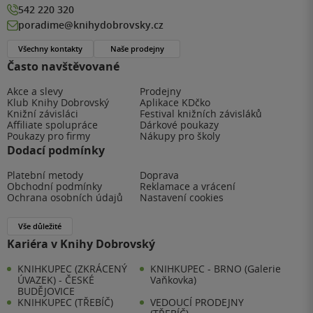
542 220 320
poradime@knihydobrovsky.cz
Všechny kontakty
Naše prodejny
Často navštěvované
Akce a slevy
Prodejny
Klub Knihy Dobrovský
Aplikace KDčko
Knižní závisláci
Festival knižních závisláků
Affiliate spolupráce
Dárkové poukazy
Poukazy pro firmy
Nákupy pro školy
Dodací podmínky
Platební metody
Doprava
Obchodní podmínky
Reklamace a vrácení
Ochrana osobních údajů
Nastavení cookies
Vše důležité
Kariéra v Knihy Dobrovský
KNIHKUPEC (ZKRÁCENÝ
KNIHKUPEC - BRNO (Galerie
ÚVAZEK) - ČESKÉ
Vaňkovka)
BUDĚJOVICE
KNIHKUPEC (TŘEBÍČ)
VEDOUCÍ PRODEJNY