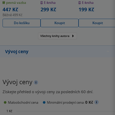
pevná vazba
E-kniha
E-kniha
5
5
5
hvězdiček
hvězdiček
hvězdiček
447 Kč
299 Kč
199 Kč
Běžně
499 Kč
Do košíku
Koupit
Koupit
Všechny knihy autora
Vývoj ceny
Vývoj ceny
Získejte přehled o vývoji ceny za posledních 60 dní.
0 Kč
Maloobchodní cena
Minimální prodejní cena: