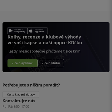
Knihy, recenze a klubové výhody
ve vaší kapse a naší appce KDčko
Každý měsíc společně přečteme tisíce knih
Více o aplikaci
Více o klubu
Potřebujete s něčím poradit?
Často kladené dotazy
Kontaktujte nás
Po–Pá:
8:00–17:00