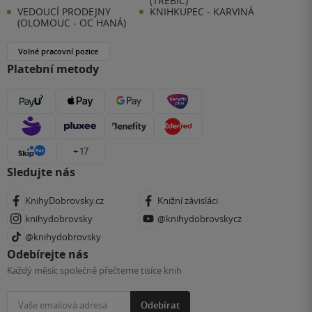
(TŘEBÍČ)
VEDOUCÍ PRODEJNY
KNIHKUPEC - KARVINÁ
(OLOMOUC - OC HANÁ)
Volné pracovní pozice
Platební metody
+ 17
Sledujte nás
KnihyDobrovsky.cz
Knižní závisláci
knihydobrovsky
@knihydobrovskycz
@knihydobrovsky
Odebírejte nás
Každý měsíc společně přečteme tisíce knih
Odebírat