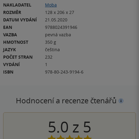
NAKLADATEL
Moba
ROZMĚR
128 x 206 x 27
DATUM VYDÁNÍ
21.05.2020
EAN
9788024391946
VAZBA
pevná vazba
HMOTNOST
350 g
JAZYK
čeština
POČET STRAN
232
VYDÁNÍ
1
ISBN
978-80-243-9194-6
Hodnocení a recenze čtenářů
5.0
z
5