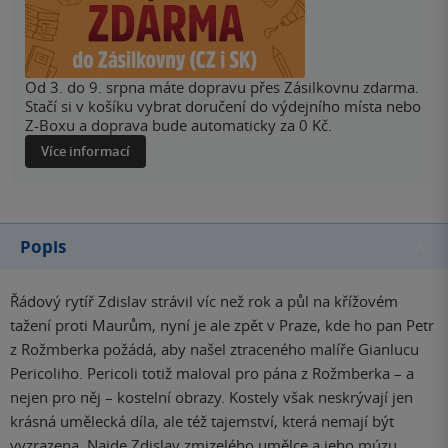
Od 3. do 9. srpna máte dopravu přes Zásilkovnu zdarma.
Stačí si v košíku vybrat doručení do výdejního místa nebo
Z-Boxu a doprava bude automaticky za 0 Kč.
Více informací
Popis
Řádový rytíř Zdislav strávil víc než rok a půl na křížovém
tažení proti Maurům, nyní je ale zpět v Praze, kde ho pan Petr
z Rožmberka požádá, aby našel ztraceného malíře Gianlucu
Pericoliho. Pericoli totiž maloval pro pána z Rožmberka – a
nejen pro něj – kostelní obrazy. Kostely však neskrývají jen
krásná umělecká díla, ale též tajemství, která nemají být
vyzrazena. Najde Zdislav zmizelého umělce a jeho múzu,