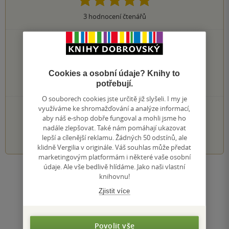
3
hodnocení čtenářů
3×
5 hvězdiček
0×
4 hvězdičky
0×
3 hvězdičky
Cookies a osobní údaje? Knihy to
0×
2 hvězdičky
potřebují.
0×
1 hvezdička
O souborech cookies jste určitě již slyšeli. I my je
využíváme ke shromažďování a analýze informací,
PŘIDEJTE SVÉ HODNOCENÍ KNIHY
aby náš e-shop dobře fungoval a mohli jsme ho
nadále zlepšovat. Také nám pomáhají ukazovat
1
2
3
4
5
lepší a cílenější reklamu. Žádných 50 odstínů, ale
klidně Vergilia v originále. Váš souhlas může předat
marketingovým platformám i některé vaše osobní
údaje. Ale vše bedlivě hlídáme. Jako naši vlastní
Zobrazit všechna hodnocení
knihovnu!
Zjistit více
Přidat hodnocení
Povolit vše