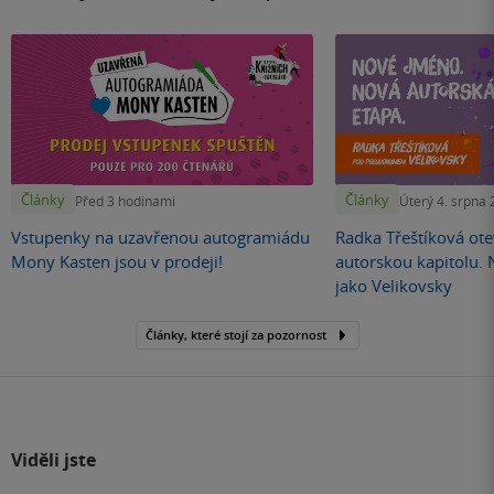
Články
Články
Před 3 hodinami
Úterý 4. srpna
Vstupenky na uzavřenou autogramiádu
Radka Třeštíková otev
Mony Kasten jsou v prodeji!
autorskou kapitolu.
jako Velikovsky
Články, které stojí za pozornost
Viděli jste