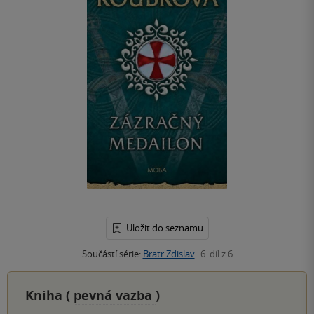
Uložit do seznamu
Součástí série:
Bratr Zdislav
6. díl z 6
Kniha (
pevná vazba
)