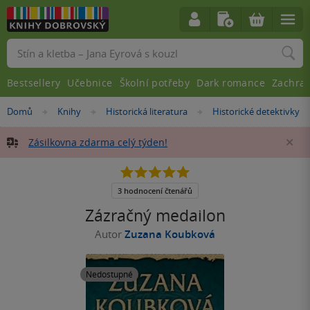
Vyhledávání
Bestsellery
Učebnice
Školní potřeby
Dark romance
Zachra
Nacházíte
Domů
Knihy
Historická literatura
Historické detektivky
»
»
»
se
zde:
Zásilkovna zdarma celý týden!
Za
5.0
z
5
3 hodnocení čtenářů
hvězdiček
Zázračný medailon
Autor
Zuzana Koubková
Nedostupné