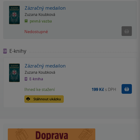
Zázračný medailon
Zuzana Koubková
pevná vazba
Ned
Nedostupné
E-knihy
Zázračný medailon
Zuzana Koubková
E-kniha
Koupit
Ihned ke stažení
199 Kč
s DPH
Stáhnout ukázku