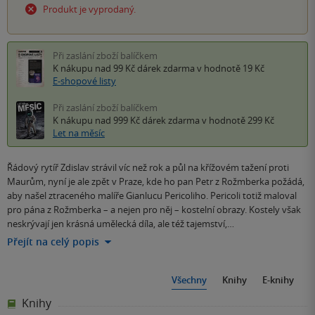
Produkt je vyprodaný.
Při zaslání zboží balíčkem
K nákupu nad 99 Kč
dárek zdarma
v hodnotě 19 Kč
E-shopové listy
Při zaslání zboží balíčkem
K nákupu nad 999 Kč
dárek zdarma
v hodnotě 299 Kč
Let na měsíc
Řádový rytíř Zdislav strávil víc než rok a půl na křížovém tažení proti
Maurům, nyní je ale zpět v Praze, kde ho pan Petr z Rožmberka požádá,
aby našel ztraceného malíře Gianlucu Pericoliho. Pericoli totiž maloval
pro pána z Rožmberka – a nejen pro něj – kostelní obrazy. Kostely však
neskrývají jen krásná umělecká díla, ale též tajemství,…
Přejít na celý popis
Všechny
Knihy
E-knihy
Knihy