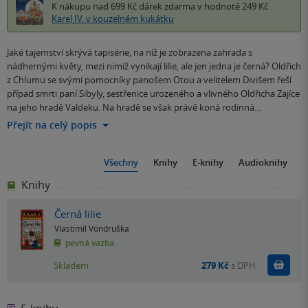
K nákupu nad 699 Kč
dárek zdarma
v hodnotě 249 Kč
Karel IV. v kouzelném kukátku
Jaké tajemství skrývá tapisérie, na níž je zobrazena zahrada s
nádhernými květy, mezi nimiž vynikají lilie, ale jen jedna je černá? Oldřich
z Chlumu se svými pomocníky panošem Otou a velitelem Divišem řeší
případ smrti paní Sibyly, sestřenice urozeného a vlivného Oldřicha Zajíce
na jeho hradě Valdeku. Na hradě se však právě koná rodinná…
Přejít na celý popis
Všechny
Knihy
E-knihy
Audioknihy
Knihy
Černá lilie
Vlastimil Vondruška
pevná vazba
Do k
Skladem
279 Kč
s DPH