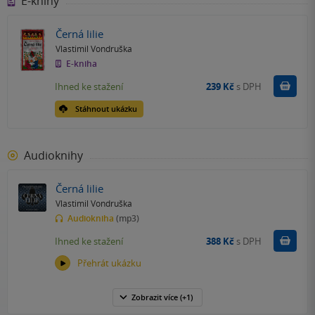
E-knihy
Černá lilie
Vlastimil Vondruška
E-kniha
Koupit
Ihned ke stažení
239 Kč
s DPH
Stáhnout ukázku
Audioknihy
Černá lilie
Vlastimil Vondruška
Audiokniha
(mp3)
Koupit
Ihned ke stažení
388 Kč
s DPH
Přehrát ukázku
Zobrazit
více
(+1)