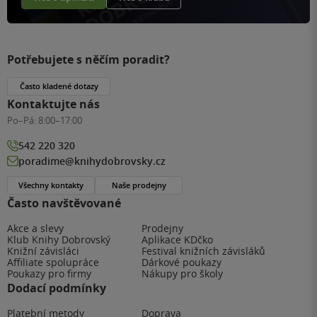
Potřebujete s něčím poradit?
Často kladené dotazy
Kontaktujte nás
Po–Pá:
8:00–17:00
542 220 320
poradime@knihydobrovsky.cz
Všechny kontakty
Naše prodejny
Často navštěvované
Akce a slevy
Prodejny
Klub Knihy Dobrovský
Aplikace KDčko
Knižní závisláci
Festival knižních závisláků
Affiliate spolupráce
Dárkové poukazy
Poukazy pro firmy
Nákupy pro školy
Dodací podmínky
Platební metody
Doprava