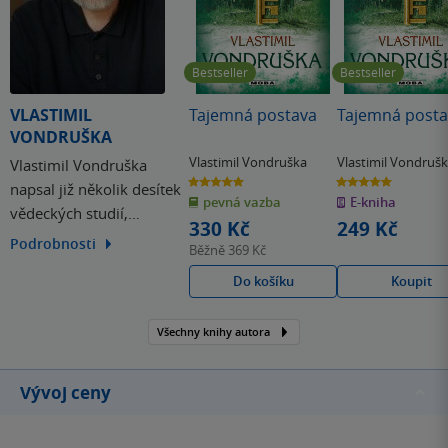
Bestseller
Bestseller
VLASTIMIL
Tajemná postava
Tajemná posta
VONDRUŠKA
Vlastimil Vondruška
Vlastimil Vondruš
Vlastimil Vondruška
5.0
5.0
napsal již několik desítek
z
z
pevná vazba
E-kniha
5
5
vědeckých studií,
hvězdiček
hvězdiček
330 Kč
249 Kč
populárně naučných
Podrobnosti
Běžně
369 Kč
článků a historických knih
Do košíku
Koupit
pro dospělé i pro mládež.
Mezi nejúspěšnější patří
Přemyslovská epopej a
Všechny knihy autora
Husitská epopej, která
získala prestižní cenu
Vývoj ceny
Český bestseller…