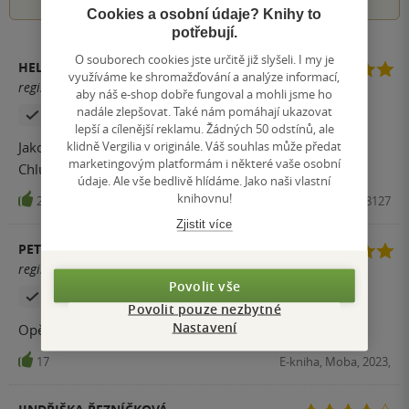
Cookies a osobní údaje? Knihy to
potřebují.
O souborech cookies jste určitě již slyšeli. I my je
HELENA HOLUBOVÁ
využíváme ke shromažďování a analýze informací,
registrovaný uživatel
aby náš e-shop dobře fungoval a mohli jsme ho
nadále zlepšovat. Také nám pomáhají ukazovat
Zakoupil produkt
lepší a cílenější reklamu. Žádných 50 odstínů, ale
klidně Vergilia v originále. Váš souhlas může předat
Jako vždy krásný odpočinek. Mám knihy o Oldřichu z
marketingovým platformám i některé vaše osobní
Chlumu moc ráda.
údaje. Ale vše bedlivě hlídáme. Jako naši vlastní
knihovnu!
20
Kniha, Moba, 2023, 9788027908127
Zjistit více
PETR KADLEC
registrovaný uživatel
Povolit vše
Zakoupil produkt
Povolit pouze nezbytné
Nastavení
Opět nezklamalo jedním dechem doporučuji
17
E-kniha, Moba, 2023,