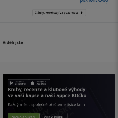
jako Velikovsky
Články, které stojí za pozornost
Viděli jste
Knihy, recenze a klubové výhody
ve vaší kapse a naší appce KDčko
Každý měsíc společně přečteme tisíce knih
Více o aplikaci
Více o klubu