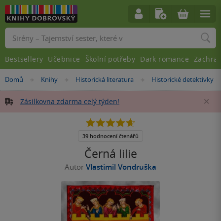
Vyhledávání
Bestsellery
Učebnice
Školní potřeby
Dark romance
Zachra
Nacházíte
Domů
Knihy
Historická literatura
Historické detektivky
»
»
»
se
zde:
Zásilkovna zdarma celý týden!
Za
4.7
z
5
39 hodnocení čtenářů
hvězdiček
Černá lilie
Autor
Vlastimil Vondruška