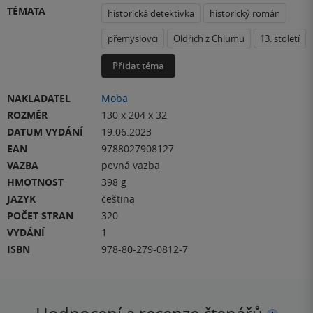
TÉMATA
historická detektivka
historický román
přemyslovci
Oldřich z Chlumu
13. století
Přidat téma
NAKLADATEL
Moba
ROZMĚR
130 x 204 x 32
DATUM VYDÁNÍ
19.06.2023
EAN
9788027908127
VAZBA
pevná vazba
HMOTNOST
398 g
JAZYK
čeština
POČET STRAN
320
VYDÁNÍ
1
ISBN
978-80-279-0812-7