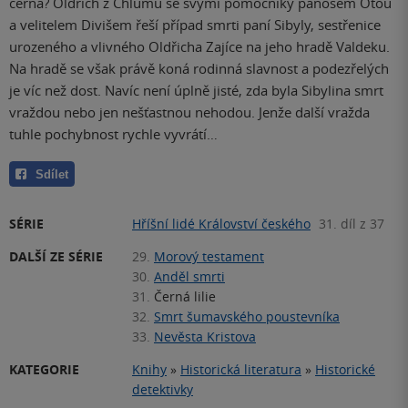
černá? Oldřich z Chlumu se svými pomocníky panošem Otou
a velitelem Divišem řeší případ smrti paní Sibyly, sestřenice
urozeného a vlivného Oldřicha Zajíce na jeho hradě Valdeku.
Na hradě se však právě koná rodinná slavnost a podezřelých
je víc než dost. Navíc není úplně jisté, zda byla Sibylina smrt
vraždou nebo jen nešťastnou nehodou. Jenže další vražda
tuhle pochybnost rychle vyvrátí…
Sdílet
SÉRIE
Hříšní lidé Království českého
31. díl z 37
DALŠÍ ZE SÉRIE
29.
Morový testament
30.
Anděl smrti
31.
Černá lilie
32.
Smrt šumavského poustevníka
33.
Nevěsta Kristova
KATEGORIE
Knihy
»
Historická literatura
»
Historické
detektivky