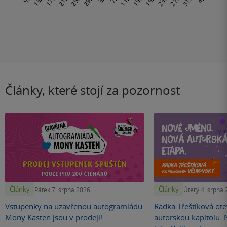
Články, které stojí za pozornost
Články
Články
Pátek 7. srpna 2026
Úterý 4. srpna
Vstupenky na uzavřenou autogramiádu
Radka Třeštíková otev
Mony Kasten jsou v prodeji!
autorskou kapitolu.