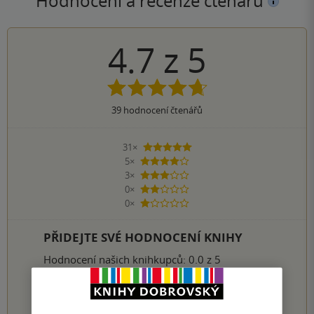
Hodnocení a recenze čtenářů
4.7
z
5
39
hodnocení čtenářů
31×
5 hvězdiček
5×
4 hvězdičky
3×
3 hvězdičky
0×
2 hvězdičky
0×
1 hvezdička
PŘIDEJTE SVÉ HODNOCENÍ KNIHY
Hodnocení našich knihkupců: 0.0 z 5
1
2
3
4
5