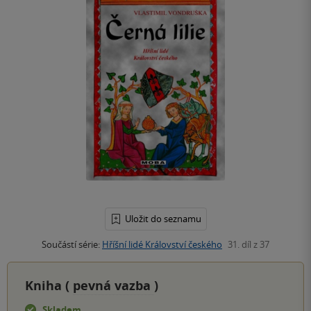
Uložit do seznamu
Součástí série:
Hříšní lidé Království českého
31. díl z 37
Kniha (
pevná vazba
)
Skladem