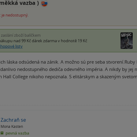
měkká vazba
)
 je nedostupný.
i zaslání zboží balíčkem
nákupu nad 99 Kč
dárek zdarma
v hodnotě 19 Kč
shopové listy
ch láska odsúdená na zánik. A možno sú pre seba stvorení.Ruby Be
danlivo nedostupného dediča odevného impéria. A nikdy by jej nen
 Hall College nikoho nepoznala. S elitárskym a skazeným sveto
Zachraň se
Mona Kasten
pevná vazba