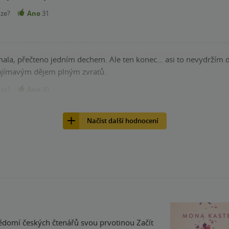
nze?
Ano
31
la, přečteno jedním dechem. Ale ten konec... asi to nevydržím d
zajímavým dějem plným zvratů.
nze?
Ano
30
Načíst další hodnocení
domí českých čtenářů svou prvotinou Začít