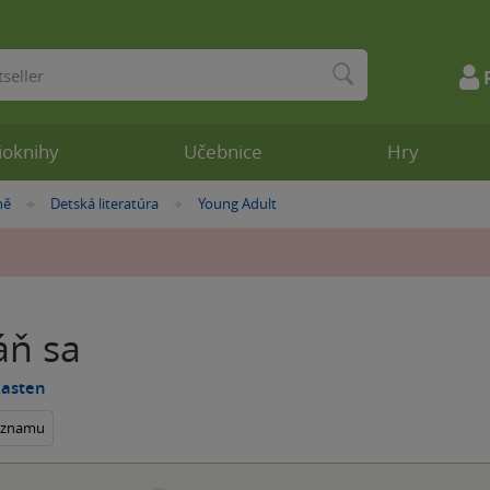
ioknihy
Učebnice
Hry
ně
Detská literatúra
Young Adult
»
»
áň sa
asten
seznamu