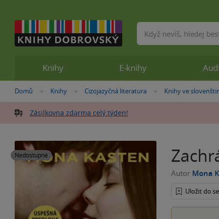
Vyhledávání
Knihy
E-knihy
Aud
Nacházíte
Domů
Knihy
Cizojazyčná literatura
Knihy ve slovenšti
»
»
»
se
zde:
Zásilkovna zdarma celý týden!
Zachr
Nedostupné
Autor
Mona K
Uložit do 