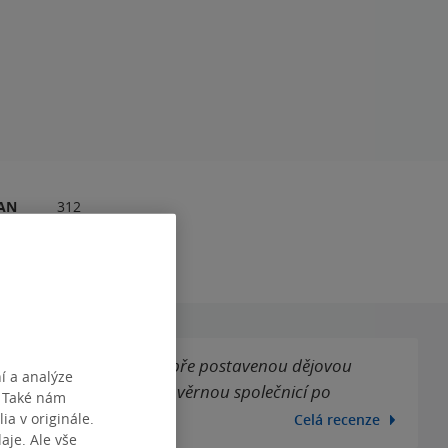
RAN
312
slovenština
. Ti ostatní si užijí dobře postavenou dějovou
í a analýze
u knihu, která bude vaší věrnou společnicí po
. Také nám
ia v originále.
Celá recenze
je. Ale vše