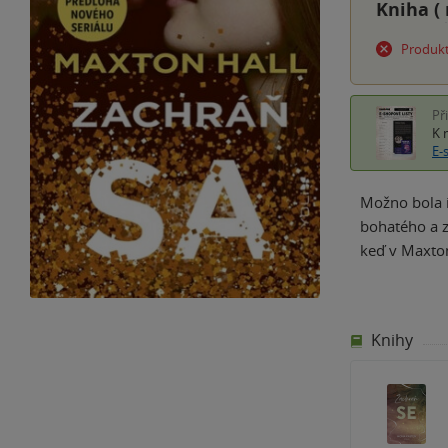
Kniha (
Produkt
Př
K 
E-
Možno bola i
bohatého a z
keď v Maxton
Knihy