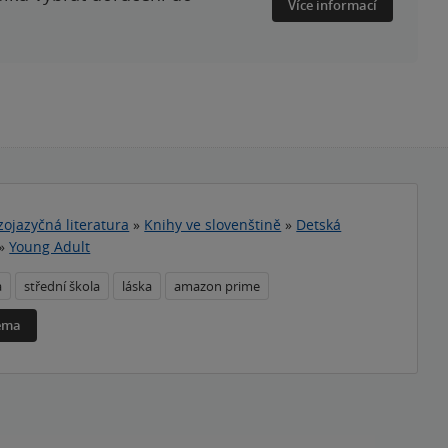
Více informací
zojazyčná literatura
»
Knihy ve slovenštině
»
Detská
»
Young Adult
a
střední škola
láska
amazon prime
téma