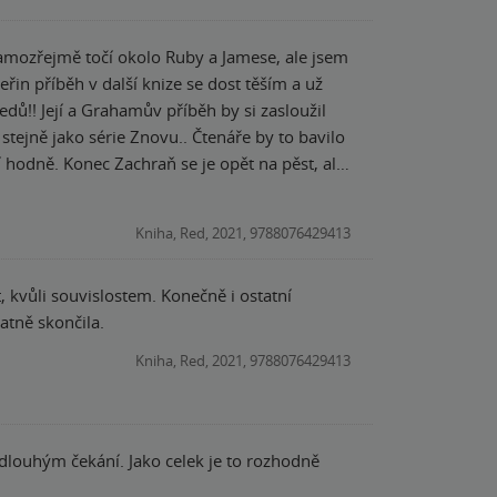
 samozřejmě točí okolo Ruby a Jamese, ale jsem
řin příběh v další knize se dost těším a už
edů!! Její a Grahamův příběh by si zasloužil
tejně jako série Znovu.. Čtenáře by to bavilo
 hodně. Konec Zachraň se je opět na pěst, ale
. Úplně zbytečný zvrat, který akorát naštve. A
Ale teď vážně.. Pane bože, proč? Vždyť se to
Kniha, Red, 2021, 9788076429413
lně vážně. Tenhle překlad je až alarmující.. I
ať je třetí díl lepší!!) 3.5/5 *
, kvůli souvislostem. Konečně i ostatní
atně skončila.
Kniha, Red, 2021, 9788076429413
a dlouhým čekání. Jako celek je to rozhodně