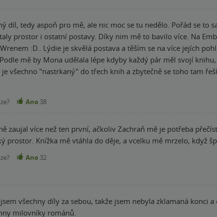
ný díl, tedy aspoň pro mě, ale nic moc se tu nedělo. Pořád se to
aly prostor i ostatní postavy. Díky nim mě to bavilo více. Na Embe
 Wrenem :D.. Lýdie je skvělá postava a těším se na více jejích pohl
Podle mě by Mona udělala lépe kdyby každý pár měl svojí knihu, s
je všechno "nastrkaný" do třech knih a zbytečně se toho tam řeší
alo a zklamalo, protože jsem čekala a doufala v úplně něco jiného
u knihy! Slova "maminka" a "tatínek" nechci už slyšet ani vidět. 
nze?
Ano
38
í. Fakt mi z toho začalo pomalu hrabat a tentokrát to myslím smrte
ihu doporučuju, protože pohledy Ember a Lýdie si užijete.. (Prosím 
 zaujal více než ten první, ačkoliv Zachraň mě je potřeba přečíst
ý prostor. Knížka mě vtáhla do děje, a vcelku mě mrzelo, když šp
nze?
Ano
32
tla jsem všechny díly za sebou, takže jsem nebyla zklamaná konci 
chny milovníky románů.