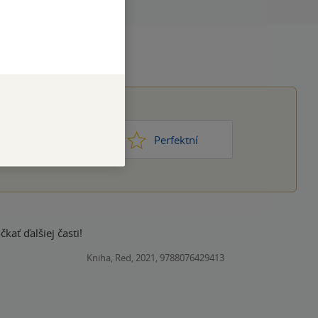
1
2
3
4
5
Nic moc
Perfektní
ať ďalšiej časti!
Kniha, Red, 2021, 9788076429413