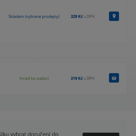
Na prode
Skladem (vybrané prodejny)
329 Kč
s DPH
Koupit
Ihned ke stažení
319 Kč
s DPH
šíku vybrat doručení do