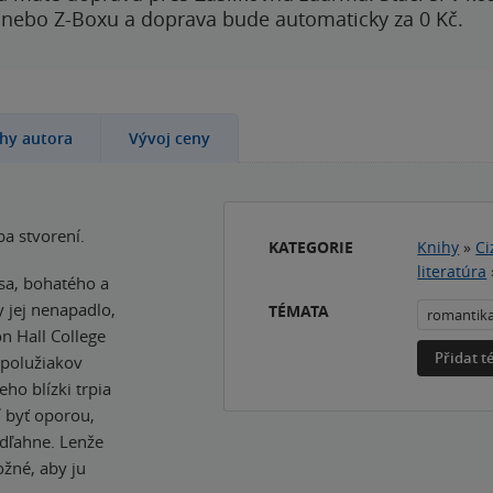
 nebo Z-Boxu a doprava bude automaticky za 0 Kč.
ihy autora
Vývoj ceny
a stvorení.
KATEGORIE
Knihy
»
Ci
literatúra
esa, bohatého a
 jej nenapadlo,
TÉMATA
romantik
on Hall College
Přidat 
spolužiakov
ho blízki trpia
í byť oporou,
odľahne. Lenže
ožné, aby ju