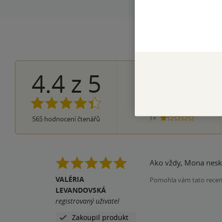
4.4
z
5
312×
5 hvězdi
174×
4 hvězdičky
71×
3 hvězdičky
7×
2 hvězdičky
1×
565
hodnocení čtenářů
1 hvezdička
Ako vždy, Mona neskla
VALÉRIA
Pomohla vám tato rece
LEVANDOVSKÁ
registrovaný uživatel
Zakoupil produkt