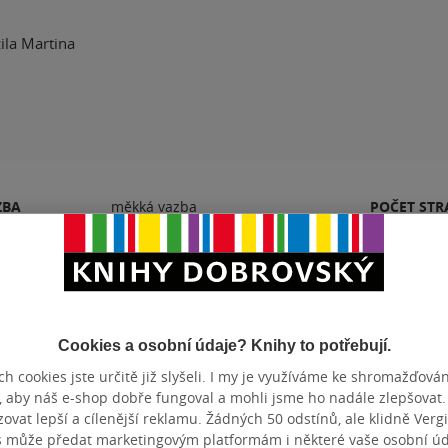
ila Martina
ZBA
měkká vazba
POČET ST
TUM VYDÁNÍ
30.11.2024
JAZYK
N
9788057502548
Cookies a osobní údaje? Knihy to potřebují.
tických příběhů i rodinných dramat budou nad míru spokojení
h cookies jste určitě již slyšeli. I my je využíváme ke shromažďován
inuje vztahový prvek. V každém případě se jedná o dosti čtivo
, aby náš e-shop dobře fungoval a mohli jsme ho nadále zlepšovat
ečerů.
vat lepší a cílenější reklamu. Žádných 50 odstínů, ale klidně Vergil
s může předat marketingovým platformám i některé vaše osobní úda