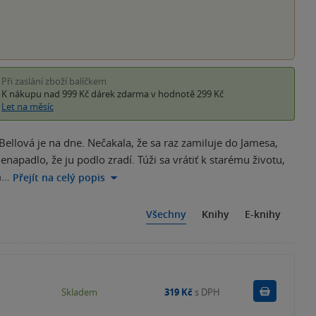
Při zaslání zboží balíčkem
K nákupu nad 999 Kč
dárek zdarma
v hodnotě 299 Kč
Let na měsíc
llová je na dne. Nečakala, že sa raz zamiluje do Jamesa,
apadlo, že ju podlo zradí. Túži sa vrátiť k starému životu,
m…
Přejít na celý popis
Všechny
Knihy
E-knihy
Do košík
Skladem
319 Kč
s DPH