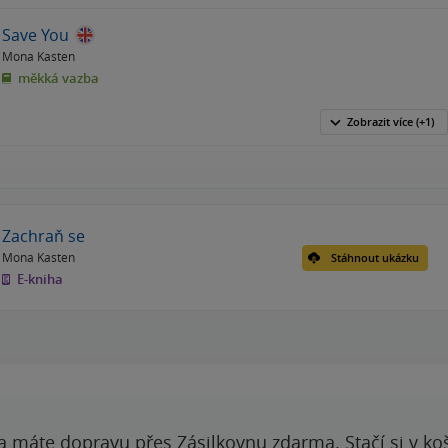
Save You
Mona Kasten
měkká vazba
Zobrazit
více
(+1)
Zachraň se
Mona Kasten
Stáhnout ukázku
E-kniha
a máte dopravu přes Zásilkovnu zdarma. Stačí si v ko