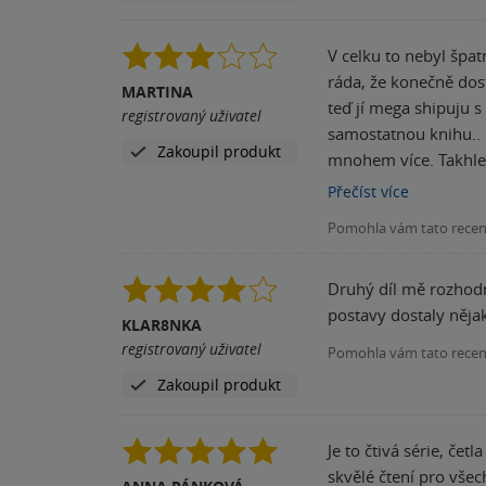
V celku to nebyl špat
ráda, že konečně dost
MARTINA
teď jí mega shipuju s
registrovaný uživatel
samostatnou knihu.. 
Zakoupil produkt
mnohem více. Takhle 
tentokrát mě to naštv
Přečíst
více
to nemluvím o překlad
Pomohla vám tato rece
do té knihy ani nehod
přes všechny chyby kn
Druhý díl mě rozhodně
postavy dostaly nějak
KLAR8NKA
registrovaný uživatel
Pomohla vám tato rece
Zakoupil produkt
Je to čtivá série, če
skvělé čtení pro vše