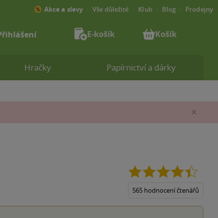
Akce a slevy
Vše důležité
Klub
Blog
Prodejny
E-košík
Košík
Přihlášení
Hračky
Papírnictví a dárky
Zav
4.4
z
5
565 hodnocení čtenářů
hvězdi