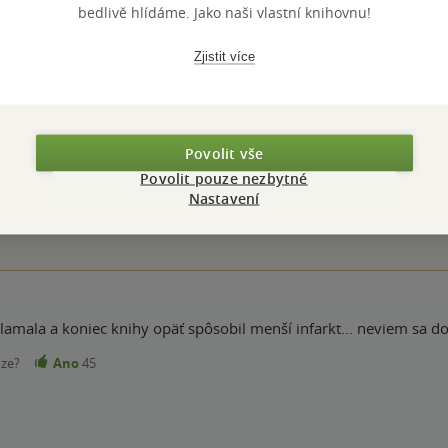
bedlivě hlídáme. Jako naši vlastní knihovnu!
Zjistit více
Hodnocení a recenze čtenářů
Povolit vše
ček
PŘIDEJTE SVÉ HODNOCENÍ KNIHY
Povolit pouze nezbytné
Nastavení
Hodnocení našich knihkupců: 5.0 z 5
mala a koniec knihy opäť spôsobil menší infarkt... neviem sa dočk
nze?
Ano
45