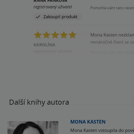
ANNA PÁNKOVÁ
registrovaný uživatel
Pomohla vám tato rece
Zakoupil produkt
Mona Kasten nezklama
nenáročné čtení se 
KAROLÍNA
registrovaný uživatel
Pomohla vám tato rece
Zakoupil produkt
Další knihy autora
MONA KASTEN
Mona Kasten vstoupila do pově