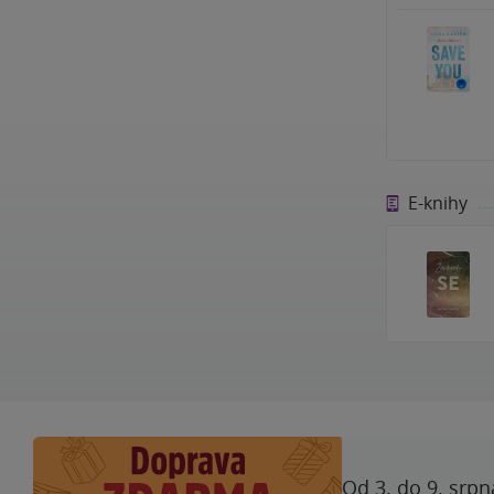
E-knihy
Od 3. do 9. srpn