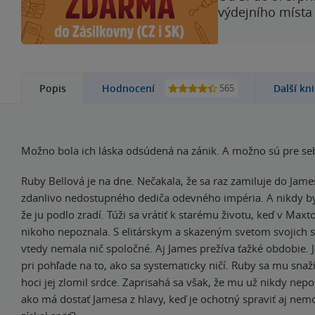
výdejního místa
565
Popis
Hodnocení
Další kn
Možno bola ich láska odsúdená na zánik. A možno sú pre seb
Ruby Bellová je na dne. Nečakala, že sa raz zamiluje do Jam
zdanlivo nedostupného dediča odevného impéria. A nikdy by
že ju podlo zradí. Túži sa vrátiť k starému životu, keď v Maxt
nikoho nepoznala. S elitárskym a skazeným svetom svojich 
vtedy nemala nič spoločné. Aj James prežíva ťažké obdobie. Je
pri pohľade na to, ako sa systematicky ničí. Ruby sa mu snaž
hoci jej zlomil srdce. Zaprisahá sa však, že mu už nikdy nep
ako má dostať Jamesa z hlavy, keď je ochotný spraviť aj nem