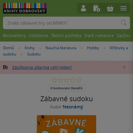
Vyhledávání
Bestsellery
Učebnice
Školní potřeby
Dark romance
Zachra
Nacházíte
Domů
Knihy
Naučná literatura
Hobby
Křížovky a
»
»
»
»
se
sudoku
Sudoku
»
zde:
Zásilkovna zdarma celý týden!
Za
0.0
z
5
0 hodnocení čtenářů
hvězdiček
Zábavné sudoku
Autor
Neznámý