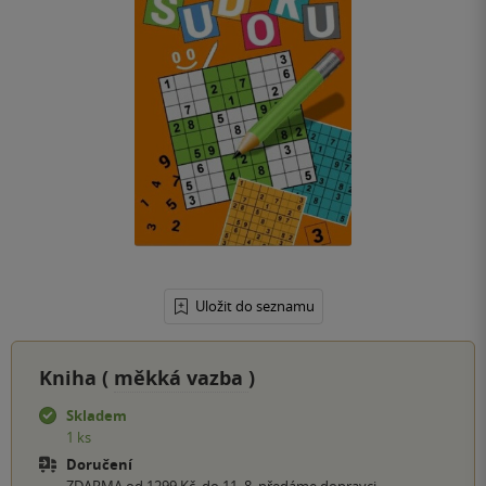
Uložit do seznamu
Kniha (
měkká vazba
)
Skladem
1 ks
Doručení
ZDARMA od 1299 Kč, do 11. 8. předáme dopravci