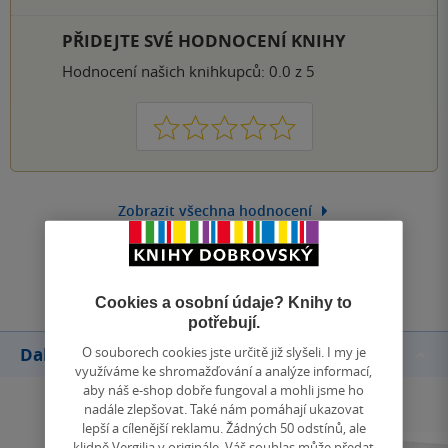
PŘIDEJTE SVÉ HODNOCENÍ KNIHY
Hodnocení našich knihkupců: 0.0 z 5
1
2
3
4
5
Zobrazit všechna hodnocení
Přidat hodnocení
Cookies a osobní údaje? Knihy to
potřebují.
O souborech cookies jste určitě již slyšeli. I my je
Další knihy autora
využíváme ke shromažďování a analýze informací,
aby náš e-shop dobře fungoval a mohli jsme ho
nadále zlepšovat. Také nám pomáhají ukazovat
lepší a cílenější reklamu. Žádných 50 odstínů, ale
klidně Vergilia v originále. Váš souhlas může předat