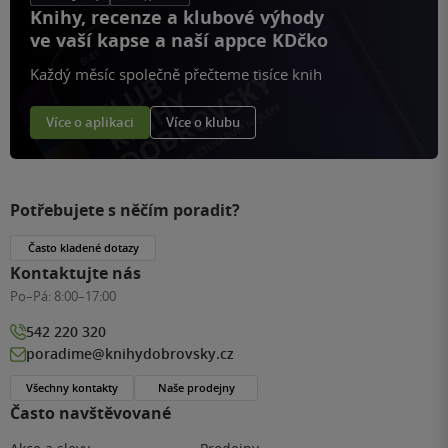
Knihy, recenze a klubové výhody
ve vaší kapse a naší appce KDčko
Každý měsíc společně přečteme tisíce knih
Více o aplikaci
Více o klubu
Potřebujete s něčím poradit?
Často kladené dotazy
Kontaktujte nás
Po–Pá:
8:00–17:00
542 220 320
poradime@knihydobrovsky.cz
Všechny kontakty
Naše prodejny
Často navštěvované