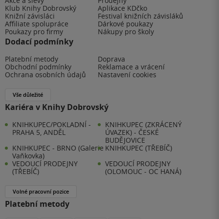
Akce a slevy
Prodejny
Klub Knihy Dobrovský
Aplikace KDčko
Knižní závisláci
Festival knižních závisláků
Affiliate spolupráce
Dárkové poukazy
Poukazy pro firmy
Nákupy pro školy
Dodací podmínky
Platební metody
Doprava
Obchodní podmínky
Reklamace a vrácení
Ochrana osobních údajů
Nastavení cookies
Vše důležité
Kariéra v Knihy Dobrovský
KNIHKUPEC/POKLADNÍ -
KNIHKUPEC (ZKRÁCENÝ
PRAHA 5, ANDĚL
ÚVAZEK) - ČESKÉ
BUDĚJOVICE
KNIHKUPEC - BRNO (Galerie
KNIHKUPEC (TŘEBÍČ)
Vaňkovka)
VEDOUCÍ PRODEJNY
VEDOUCÍ PRODEJNY
(TŘEBÍČ)
(OLOMOUC - OC HANÁ)
Volné pracovní pozice
Platební metody