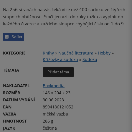
Na 256 stranách na vás čeká více než 400 sudoku ve čtyřech
stupních obtížnosti. Stačí jen vzít do ruky tužku a vyplnit do
každého čtverce a každého sloupce chybějící čísla od 1 do 9.
Sdílet
KATEGORIE
Knihy
»
Naučná literatura
»
Hobby
»
Křížovky a sudoku
»
Sudoku
TÉMATA
Přidat téma
NAKLADATEL
Bookmedia
ROZMĚR
146 x 204 x 23
DATUM VYDÁNÍ
30.06.2023
EAN
8594186121052
VAZBA
měkká vazba
HMOTNOST
286 g
JAZYK
čeština