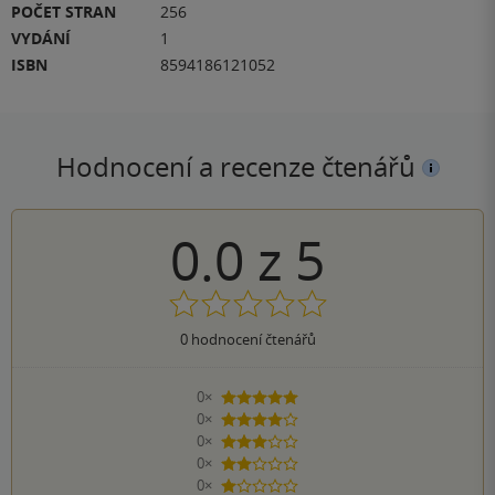
POČET STRAN
256
VYDÁNÍ
1
ISBN
8594186121052
Hodnocení a recenze čtenářů
0.0
z
5
0
hodnocení čtenářů
0×
5 hvězdiček
0×
4 hvězdičky
0×
3 hvězdičky
0×
2 hvězdičky
0×
1 hvezdička