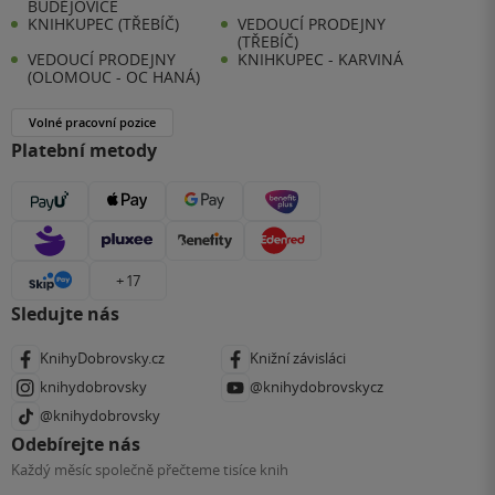
BUDĚJOVICE
KNIHKUPEC (TŘEBÍČ)
VEDOUCÍ PRODEJNY
(TŘEBÍČ)
VEDOUCÍ PRODEJNY
KNIHKUPEC - KARVINÁ
(OLOMOUC - OC HANÁ)
Volné pracovní pozice
Platební metody
+ 17
Sledujte nás
KnihyDobrovsky.cz
Knižní závisláci
knihydobrovsky
@knihydobrovskycz
@knihydobrovsky
Odebírejte nás
Každý měsíc společně přečteme tisíce knih