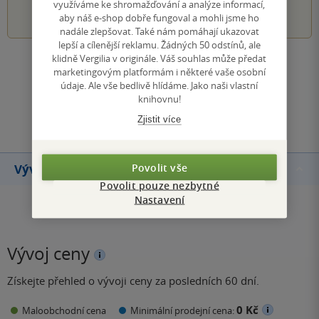
využíváme ke shromažďování a analýze informací,
1
2
3
4
5
aby náš e-shop dobře fungoval a mohli jsme ho
nadále zlepšovat. Také nám pomáhají ukazovat
lepší a cílenější reklamu. Žádných 50 odstínů, ale
klidně Vergilia v originále. Váš souhlas může předat
Zobrazit všechna hodnocení
marketingovým platformám i některé vaše osobní
údaje. Ale vše bedlivě hlídáme. Jako naši vlastní
knihovnu!
Přidat hodnocení
Zjistit více
Povolit vše
Vývoj ceny
Povolit pouze nezbytné
Nastavení
Vývoj ceny
Získejte přehled o vývoji ceny za posledních 60 dní.
0 Kč
Maloobchodní cena
Minimální prodejní cena: