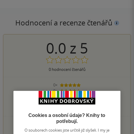
Hodnocení a recenze čtenářů
0.0
z
5
0
hodnocení čtenářů
0×
5 hvězdiček
0×
4 hvězdičky
0×
3 hvězdičky
0×
2 hvězdičky
0×
1 hvezdička
Cookies a osobní údaje? Knihy to
potřebují.
PŘIDEJTE SVÉ HODNOCENÍ KNIHY
O souborech cookies jste určitě již slyšeli. I my je