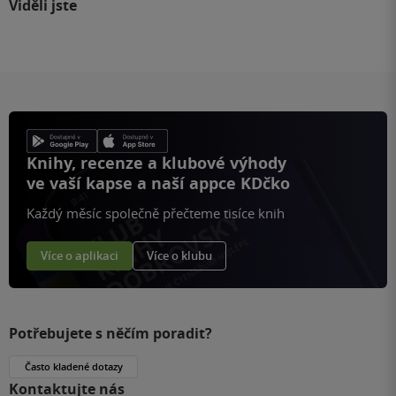
Viděli jste
Knihy, recenze a klubové výhody
ve vaší kapse a naší appce KDčko
Každý měsíc společně přečteme tisíce knih
Více o aplikaci
Více o klubu
Potřebujete s něčím poradit?
Často kladené dotazy
Kontaktujte nás