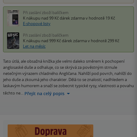
Při zaslání zboží balíčkem
K nákupu nad 99 Kč
dárek zdarma
v hodnotě 19 Kč
E-shopové listy
Při zaslání zboží balíčkem
K nákupu nad 999 Kč
dárek zdarma
v hodnotě 299 Kč
Let na měsíc
Tato útlá, ale obsažná knížka jde velmi daleko směrem k pochopení
anglosaské duše a odhaluje, co se skrývá za pověstným strnule
netečným výrazem chladného Angličana. Nahlíží pod povrch, nahlíží do
jeho duše a zkoumá jeho charakter. Dělá to se znalostí, nadhledem a
laskavým humorem a snaží se zobecnit typické rysy, vlastnosti a povahu
těchto ne…
Přejít na celý popis