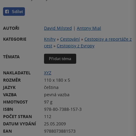
Sdílet
AUTOŘI
David Milsted
|
Antony Mial
KATEGORIE
Knihy
»
Cestování
»
Cestopisy a reportáže z
cest
»
Cestopisy z Evropy
TÉMATA
Přidat téma
NAKLADATEL
XYZ
ROZMĚR
110 x 180 x 5
JAZYK
čeština
VAZBA
pevná vazba
HMOTNOST
97 g
ISBN
978-80-7388-157-3
POČET STRAN
112
DATUM VYDÁNÍ
25.05.2009
EAN
9788073881573