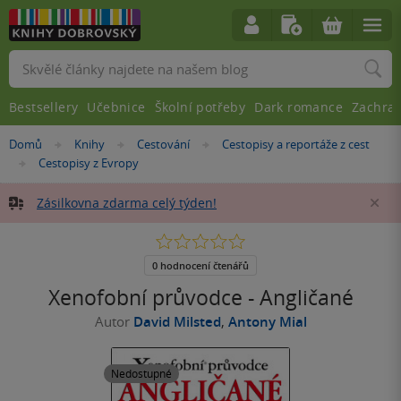
Vyhledávání
Bestsellery
Učebnice
Školní potřeby
Dark romance
Zachra
Nacházíte
Domů
Knihy
Cestování
Cestopisy a reportáže z cest
»
»
»
se
Cestopisy z Evropy
»
zde:
Zásilkovna zdarma celý týden!
Za
0.0
z
5
0 hodnocení čtenářů
hvězdiček
Xenofobní průvodce - Angličané
Autor
David Milsted
,
Antony Mial
Nedostupné