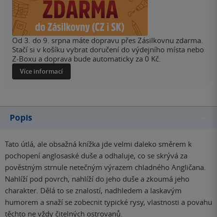
Od 3. do 9. srpna máte dopravu přes Zásilkovnu zdarma.
Stačí si v košíku vybrat doručení do výdejního místa nebo
Z-Boxu a doprava bude automaticky za 0 Kč.
Více informací
Popis
Tato útlá, ale obsažná knížka jde velmi daleko směrem k
pochopení anglosaské duše a odhaluje, co se skrývá za
pověstným strnule netečným výrazem chladného Angličana.
Nahlíží pod povrch, nahlíží do jeho duše a zkoumá jeho
charakter. Dělá to se znalostí, nadhledem a laskavým
humorem a snaží se zobecnit typické rysy, vlastnosti a povahu
těchto ne vždy čitelných ostrovanů.