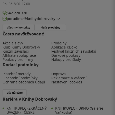
Po–Pá:
8:00–17:00
542 220 320
poradime@knihydobrovsky.cz
Všechny kontakty
Naše prodejny
Často navštěvované
Akce a slevy
Prodejny
Klub Knihy Dobrovský
Aplikace KDčko
Knižní závisláci
Festival knižních závisláků
Affiliate spolupráce
Dárkové poukazy
Poukazy pro firmy
Nákupy pro školy
Dodací podmínky
Platební metody
Doprava
Obchodní podmínky
Reklamace a vrácení
Ochrana osobních údajů
Nastavení cookies
Vše důležité
Kariéra v Knihy Dobrovský
KNIHKUPEC (ZKRÁCENÝ
KNIHKUPEC - BRNO (Galerie
ÚVAZEK) - ČESKÉ
Vaňkovka)